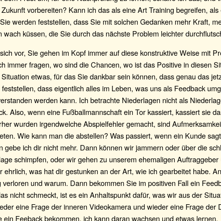
 Zukunft vorbereiten? Kann ich das als eine Art Training begreifen, als 
Sie werden feststellen, dass Sie mit solchen Gedanken mehr Kraft, m
 wach küssen, die Sie durch das nächste Problem leichter durchflutsc
 sich vor, Sie gehen im Kopf immer auf diese konstruktive Weise mit 
ch immer fragen, wo sind die Chancen, wo ist das Positive in diesen S
er Situation etwas, für das Sie dankbar sein können, dass genau das jetzt
feststellen, dass eigentlich alles im Leben, was uns als Feedback umgi
erstanden werden kann. Ich betrachte Niederlagen nicht als Niederla
k. Also, wenn eine Fußballmannschaft ein Tor kassiert, kassiert sie das
rher wurden irgendwelche Abspielfehler gemacht, sind Aufmerksamke
eten. Wie kann man die abstellen? Was passiert, wenn ein Kunde sagt
n gebe ich dir nicht mehr. Dann können wir jammern oder über die sch
slage schimpfen, oder wir gehen zu unserem ehemaligen Auftraggeber
ir ehrlich, was hat dir gestunken an der Art, wie ich gearbeitet habe. 
g verloren und warum. Dann bekommen Sie im positiven Fall ein Feedb
s nicht schmeckt, ist es ein Anhaltspunkt dafür, was wir aus der Situ
eder eine Frage der inneren Videokamera und wieder eine Frage der 
be ein Feeback bekommen, ich kann daran wachsen und etwas lernen.