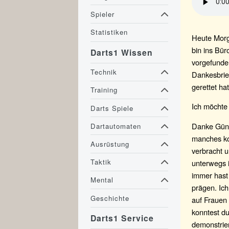
Spieler
Statistiken
Heute Morg
bin ins Bür
Darts1 Wissen
vorgefunde
Technik
Dankesbrie
gerettet hat
Training
Ich möchte 
Darts Spiele
Danke Günte
Dartautomaten
manches ko
Ausrüstung
verbracht u
Taktik
unterwegs 
immer hast
Mental
prägen. Ich
Geschichte
auf Frauen 
konntest du
Darts1 Service
demonstrier