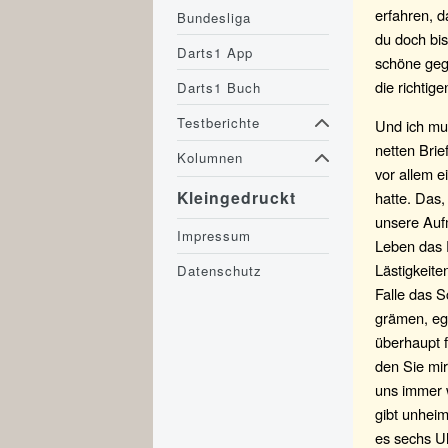
erfahren, d
Bundesliga
du doch bis
Darts1 App
schöne geg
die richti
Darts1 Buch
Testberichte
Und ich mus
netten Brie
Kolumnen
vor allem e
Kleingedruckt
hatte. Das,
unsere Auf
Impressum
Leben das 
Lästigkeite
Datenschutz
Falle das 
grämen, eg
überhaupt f
den Sie mir
uns immer w
gibt unheim
es sechs Uh