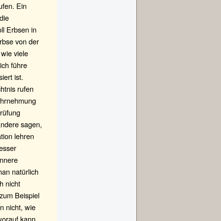
ufen. Ein
die
ll Erbsen in
rbse von der
wie viele
ich führe
ert ist.
htnis rufen
 Wahrnehmung
Prüfung
 Andere sagen,
tion lehren
besser
innere
an natürlich
h nicht
zum Beispiel
 nicht, wie
 worauf kann