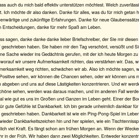
ass auch du mich bald effektiv unterstützen möchtest. Welch zuverläss
t. Ich möchte dir also danken. Danke für alles, was du für mich getan h
enwärtige und zukünftige Erfahrungen. Danke für neue Glaubenssätze
gen Entscheidungen, danke für mehr Spaß am Leben.
s sagen, danke danke danke lieber Briefschreiber, der Sie mir diese
f geschrieben haben. Sie haben mir den Tag verschönt, versüßt und S
ine Sache wieder ins Gedächtnis gerufen, mit der ich heute Morgen z
 worauf wir unsere Aufmerksamkeit richten, das verstärken wir. Das, 
merksamkeit weg richten, schwächen wir ab. Also ich möchte sagen, w
Positive sehen, wir können die Chancen sehen, oder wir können uns m
n abgeben und uns auf diese Lästigkeiten konzentrieren. Und wir werd
Schöne sehen, werden was daraus machen, und im anderen Fall werde
al wie gut es uns im Großen und Ganzen im Leben geht. Einer der Bo
ür gute Gefühle ist Dankbarkeit. Ich bin gerade unheimlich dankbar für
 geschrieben haben. Dankbarkeit ist wie ein Ping-Pong-Spiel im Leben.
ieder Dankbarkeitszeichen hin und her spielen, wie ein Tischtennissp
lich viel Kraft. Es fängt schon am frühen Morgen an. Wenn der Wecker k
r in der Früh. Wir haben dann zwei Möglichkeiten. Entweder konzentri