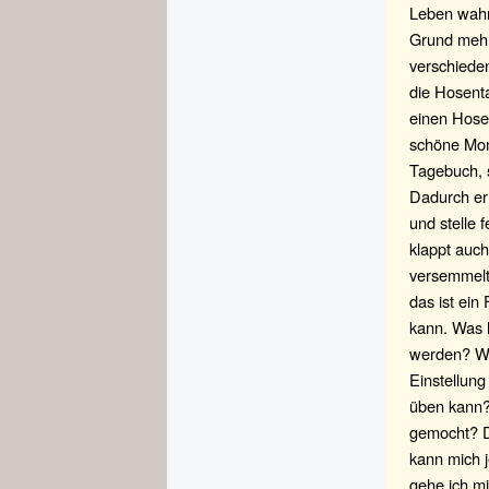
Leben wahr
Grund mehr,
verschieden
die Hosent
einen Hose
schöne Mom
Tagebuch, s
Dadurch er
und stelle 
klappt auch
versemmelt.
das ist ein
kann. Was h
werden? Was
Einstellun
üben kann? 
gemocht? D
kann mich 
gehe ich mi