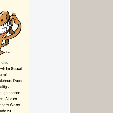
und so
wir im Sessel
u mir
elehren. Doch
ltig zu
n, angemessen
n. All dies
ehbare Weise
eude zu