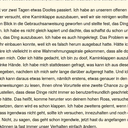
st vor zwei Tagen etwas Doofes passiert. Ich habe an unserem offenen
 versucht, eine Kaminklappe auszubauen, weil wir sie reinigen wollte
n Blick in die Gebrauchsanweisung geworfen und stellte fest, das Ding 
. Ich habe es nicht gleich kapiert und dachte, das schaffst du schon 
, das Ding auszubauen. Ich habe es auch hingekriegt. Das Problem wa
hr einbauen konnte, weil ich es falsch herum ausgebaut hatte. Hätte ich
äre ich vielleicht in eine Wahrnehmungsspirale gekommen, dass alle doo
gen mich. Oder ich hätte gedacht, ich bin zu doof, Kaminklappen auszu
inke Hände. Ich habe mich stattdessen gefragt, was kann ich aus diese
gegeben, nachdem ich mich sehr lange darüber aufgeregt hatte. Und i
, ich kann daraus etwas lernern, nämlich erstens, etwas genauer in den
nweisungen zu lesen, ihnen ohne Vorurteile eine zweite Chance zu 
ustellen, dass diese Dinge nicht immer so benutzerfreundlich geschrie
ne hätte. Das heißt, komme herunter von deinem hohen Ross, versuche
setzen, dann wird es schon klappen. Ich habe zweitens gelernt, wenn 
 dass irgendwas nicht geht, sollte ich versuchen, innezuhalten und noch
n. Nicht, zu sagen, das geht schon irgendwie, jetzt hast du angefange
 können ja fast immer unser Verhalten einfach ändern.