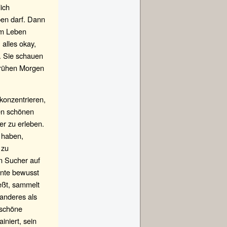
ich
ben darf. Dann
im Leben
alles okay,
. Sie schauen
 frühen Morgen
konzentrieren,
nen schönen
r zu erleben.
 haben,
 zu
n Sucher auf
ente bewusst
eßt, sammelt
 anderes als
 schöne
niert, sein