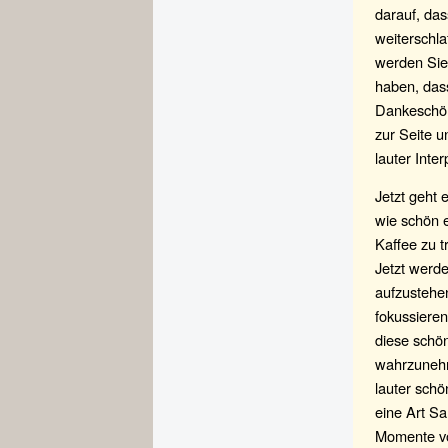
darauf, das
weiterschla
werden Sie
haben, dass
Dankeschön
zur Seite u
lauter Inte
Jetzt geht 
wie schön e
Kaffee zu 
Jetzt werd
aufzustehen
fokussieren
diese schön
wahrzunehm
lauter schö
eine Art S
Momente von