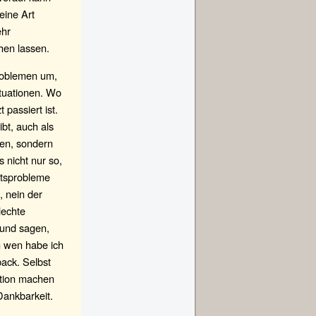
eine Art
ehr
hen lassen.
Problemen um,
ituationen. Wo
 passiert ist.
bt, auch als
gen, sondern
 nicht nur so,
itsprobleme
, nein der
lechte
 und sagen,
An wen habe ich
ack. Selbst
ation machen
Dankbarkeit.