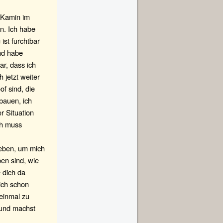
 Kamin im
n. Ich habe
ist furchtbar
und habe
r, dass ich
 jetzt weiter
f sind, die
bauen, ich
r Situation
ch muss
geben, um mich
ben sind, wie
 dich da
ich schon
 einmal zu
n und machst