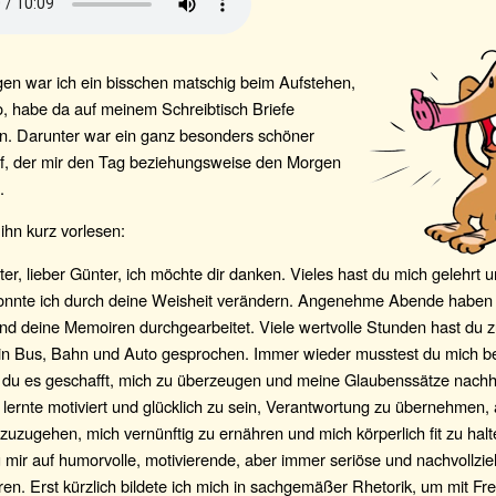
en war ich ein bisschen matschig beim Aufstehen,
o, habe da auf meinem Schreibtisch Briefe
n. Darunter war ein ganz besonders schöner
f, der mir den Tag beziehungsweise den Morgen
.
ihn kurz vorlesen:
r, lieber Günter, ich möchte dir danken. Vieles hast du mich gelehrt 
nnte ich durch deine Weisheit verändern. Angenehme Abende haben 
nd deine Memoiren durchgearbeitet. Viele wertvolle Stunden hast du z
in Bus, Bahn und Auto gesprochen. Immer wieder musstest du mich b
 du es geschafft, mich zu überzeugen und meine Glaubenssätze nachha
 lernte motiviert und glücklich zu sein, Verantwortung zu übernehme
zuzugehen, mich vernünftig zu ernähren und mich körperlich fit zu halte
 mir auf humorvolle, motivierende, aber immer seriöse und nachvollzi
en. Erst kürzlich bildete ich mich in sachgemäßer Rhetorik, um mit Fr