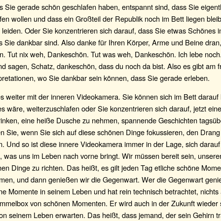
s Sie gerade schön geschlafen haben, entspannt sind, dass Sie eigentl
fen wollen und dass ein Großteil der Republik noch im Bett liegen blei
 leiden. Oder Sie konzentrieren sich darauf, dass Sie etwas Schönes 
 Sie dankbar sind. Also danke für Ihren Körper, Arme und Beine dran, 
. Tut nix weh, Dankeschön. Tut was weh, Dankeschön. Ich lebe noch
nd sagen, Schatz, dankeschön, dass du noch da bist. Also es gibt am
rpretationen, wo Sie dankbar sein können, dass Sie gerade erleben.
es weiter mit der inneren Videokamera. Sie können sich im Bett darauf 
s wäre, weiterzuschlafen oder Sie konzentrieren sich darauf, jetzt ei
trinken, eine heiße Dusche zu nehmen, spannende Geschichten tagsübe
en Sie, wenn Sie sich auf diese schönen Dinge fokussieren, den Drang
. Und so ist diese innere Videokamera immer in der Lage, sich darauf
, was uns im Leben nach vorne bringt. Wir müssen bereit sein, unsere
en Dinge zu richten. Das heißt, es gilt jeden Tag etliche schöne Mom
en, und dann genießen wir die Gegenwart. Wer die Gegenwart geni
ne Momente in seinem Leben und hat rein technisch betrachtet, nichts
ammelbox von schönen Momenten. Er wird auch in der Zukunft wieder
 seinem Leben erwarten. Das heißt, dass jemand, der sein Gehirn trai