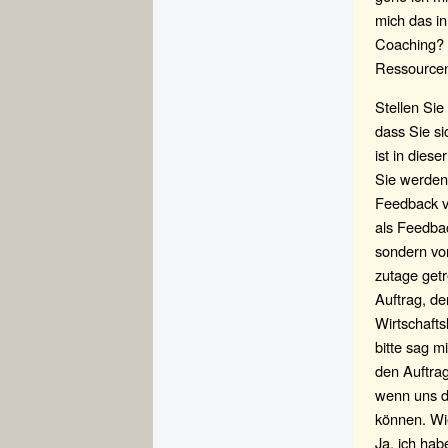
mich das in
Coaching? 
Ressourcen
Stellen Sie
dass Sie si
ist in dies
Sie werden 
Feedback v
als Feedbac
sondern vo
zutage getr
Auftrag, de
Wirtschaft
bitte sag m
den Auftra
wenn uns da
können. Wi
Ja, ich ha