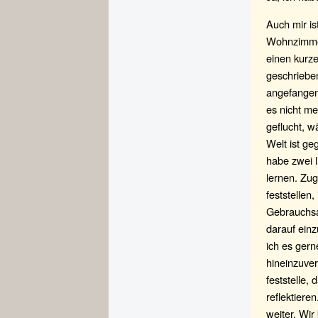
Auch mir i
Wohnzimmer
einen kurze
geschrieben
angefangen
es nicht me
geflucht, w
Welt ist ge
habe zwei l
lernen. Zu
feststellen
Gebrauchsa
darauf einz
ich es ger
hineinzuver
feststelle,
reflektiere
weiter. Wir