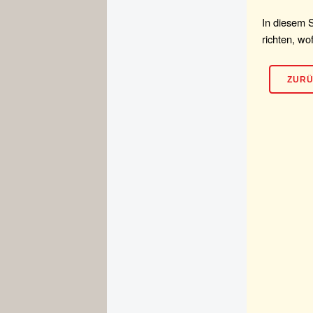
In diesem S
richten, wo
ZUR