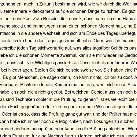
zunehmen, auch in Zukunft bestimmen wird, wie wir durch die Welt la
 seine innere Videokamera auf die schönen Dinge zu richten. Es gibt 
sten Techniken. Zum Beispiel die Technik, dass man sich eine Handvo
asche steckt und immer, wenn man einen schönen Moment hat, eine E
ntasche in die andere wechselt und sich am Ende des Tages überlegt, 
ente ich im Laufe des Tages gesammelt habe. Oder, was ich mache, 
chreibe jeden Tag stichwortartig auf, was alles tagsüber Schönes passi
lebe ich die schönen Momente zweimal, kann sie mir wieder ins Gedäc
fest, dass sehr viel Wichtiges passiert ist. Diese Technik der inneren
 bei Niederlagen. Stellen Sie sich beispielsweise vor, Sie haben eine 
 Es gibt Menschen, die sagen dann, ich kann nichts, ich bin zu doof.
 Feedback. Richte die innere Kamera mal auf das, was mich diese Situa
abe ich noch nicht richtig geübt. Bei welchem Gebiet muss ich noch 
 sind Techniken cooler in die Prüfung zu gehen? Ist es vielleicht die 
g dem Fach gegenüber oder sind es ganz normale Wissensfragen, die m
Oder ist es so, dass die Prüfung ganz gut war, und der Prüfer hat mic
ann habe ich immer noch die Möglichkeit, nach Lösungen zu suchen, 
jemand anderes nachprüfen oder kann ich die Prüfung anfechten. Wenn
t dem Frust um, für eine Nachprüfung zu lernen, schaffe ich das, und