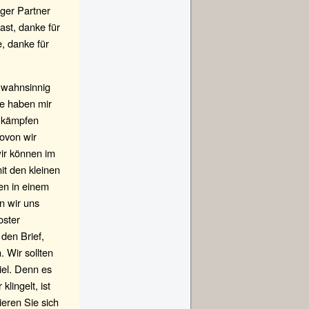
iger Partner
ast, danke für
, danke für
n wahnsinnig
ie haben mir
u kämpfen
wovon wir
ir können im
it den kleinen
en in einem
n wir uns
oster
 den Brief,
 Wir sollten
iel. Denn es
lingelt, ist
eren Sie sich