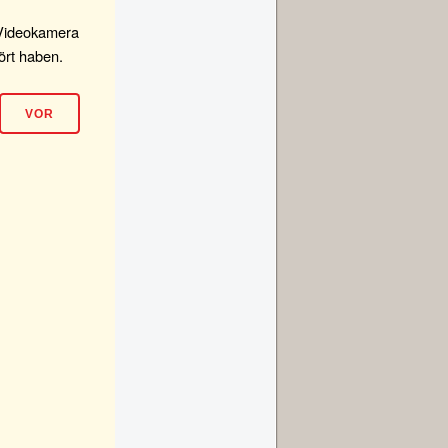
 Videokamera
ört haben.
VOR