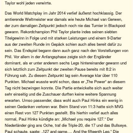
Taylor wohl jeden verwirrte.
Das World Matchplay im Jahr 2014 verlief äußerst hochklassig. Der
amtierende Weltmeister war damals wie heute Michael van Gerwen,
der zum damaligen Zeitpunkt jedoch noch nie das Turnier in Blackpool
gewann. Rekordchampion Phil Taylor plante indes seinen siebten
Titelgewinn in Folge und mit starken Leistungen und einem 9-Darter
aus der zweiten Runde im Gepäck schien auch alles bereit dafür zu
sein. Das Endspiel begann dann auch ganz nach den Vorstellungen von
Phil. Vor allem in der Anfangsphase zeigte sich der Engländer
dominant, als er unter anderem sechs Legs hintereinander gewann und
sich letztlich zum Zeitpunkt der zweiten Pause bereits mit 8:2 in
Führung sah. Zu diesem Zeitpunkt lag sein Average klar über 110
Punkten. Michael wusste wohl schon, dass er „The Power“ an diesem
Tag nicht bezwingen konnte. Die Partie entwickelte sich auch weiter
sehr einseitig und die Zuschauer durften keine weitere Spannung
erwarten. Umso passender, dass wohl auch Paul Hinks ein wenig in
seinen Gedanken verloren war. Beim Stand von 11:3 hatte sich MVG
einen Rest von 127 Punkten gestellt. Bis hierhin verlief auch alles
normal, Paul Hinks kündigte an: „Michael you require 127.“ Der
Niederländer ging ans Oche, traf die Triple-20, die 17 und das Bullseye.
Paul schaute, sagte: „127 and game…. And the fifteenth Leg.“ Die