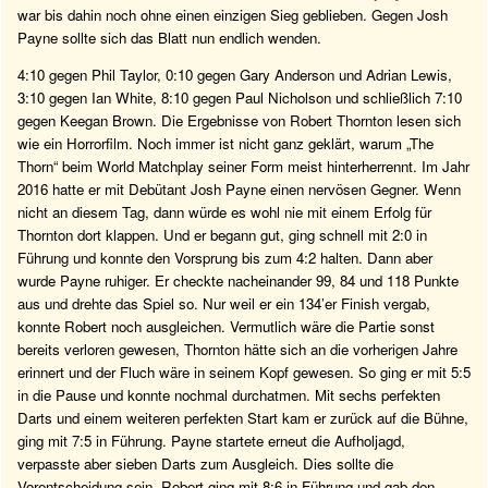
war bis dahin noch ohne einen einzigen Sieg geblieben. Gegen Josh
Payne sollte sich das Blatt nun endlich wenden.
4:10 gegen Phil Taylor, 0:10 gegen Gary Anderson und Adrian Lewis,
3:10 gegen Ian White, 8:10 gegen Paul Nicholson und schließlich 7:10
gegen Keegan Brown. Die Ergebnisse von Robert Thornton lesen sich
wie ein Horrorfilm. Noch immer ist nicht ganz geklärt, warum „The
Thorn“ beim World Matchplay seiner Form meist hinterherrennt. Im Jahr
2016 hatte er mit Debütant Josh Payne einen nervösen Gegner. Wenn
nicht an diesem Tag, dann würde es wohl nie mit einem Erfolg für
Thornton dort klappen. Und er begann gut, ging schnell mit 2:0 in
Führung und konnte den Vorsprung bis zum 4:2 halten. Dann aber
wurde Payne ruhiger. Er checkte nacheinander 99, 84 und 118 Punkte
aus und drehte das Spiel so. Nur weil er ein 134’er Finish vergab,
konnte Robert noch ausgleichen. Vermutlich wäre die Partie sonst
bereits verloren gewesen, Thornton hätte sich an die vorherigen Jahre
erinnert und der Fluch wäre in seinem Kopf gewesen. So ging er mit 5:5
in die Pause und konnte nochmal durchatmen. Mit sechs perfekten
Darts und einem weiteren perfekten Start kam er zurück auf die Bühne,
ging mit 7:5 in Führung. Payne startete erneut die Aufholjagd,
verpasste aber sieben Darts zum Ausgleich. Dies sollte die
Vorentscheidung sein. Robert ging mit 8:6 in Führung und gab den