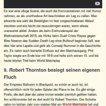
Es war eine ulkige Szene, die auch die Kommentatoren mit viel Humor
nahmen, es als unorthodoxe Art beschrieben ein Leg zu callen. Man
erkannte wie sehr die Beteiligten im fest vorgeschriebenen Ablauf
steckten und wie leicht sie rauszubringen waren, wenn etwas
unerwartet ablief. Anders als beim Erstrundenspiel der
Weltmeisterschaft 2015, als Hinks beim Duell Cristo Reyes gegen
Wes Newton das Sudden Death Leg ohne Bullwurf beginnen ließ, war
dies hier eine Lapalie und geht als Comedy-Nummer in die Geschichte
ein. Es nahm auch keinerlei Einfluss auf den Matchausgang, Phil
Taylor siegte am Ende klar mit 18:9 und holte sich seinen 15. und bis
heute letzten Titel beim World Matchplay.
9. Robert Thornton besiegt seinen eigenen
Fluch
Der Empress Ballroom in Blackpool, so schön er auch ist, ist
offensichtlich nicht für jeden Spieler der Place to be. Es gibt einige
Profis, die dort über die Jahre immer wieder ziemlich gelitten hatten.
Am schlimmsten lief es dort wohl für Robert Thornton. Der Schotte
nahm im letzten Jahr zum siebten Mal am
World Matchplay
teil und