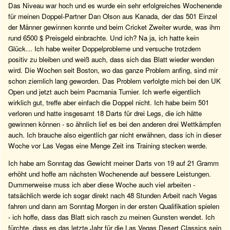
Das Niveau war hoch und es wurde ein sehr erfolgreiches Wochenende
für meinen Doppel-Partner Dan Olson aus Kanada, der das 501 Einzel
der Männer gewinnen konnte und beim Cricket Zweiter wurde, was ihm
rund 6500 $ Preisgeld einbrachte. Und ich? Na ja, ich hatte kein
Glück… Ich habe weiter Doppelprobleme und versuche trotzdem
positiv zu bleiben und weiß auch, dass sich das Blatt wieder wenden
wird. Die Wochen seit Boston, wo das ganze Problem anfing, sind mir
schon ziemlich lang geworden. Das Problem verfolgte mich bei den UK
Open und jetzt auch beim Pacmania Turnier. Ich werfe eigentlich
wirklich gut, treffe aber einfach die Doppel nicht. Ich habe beim 501
verloren und hatte insgesamt 18 Darts für drei Legs, die ich hätte
gewinnen können - so ähnlich lief es bei den anderen drei Wettkämpfen
auch. Ich brauche also eigentlich gar nicht erwähnen, dass ich in dieser
Woche vor Las Vegas eine Menge Zeit ins Training stecken werde.
Ich habe am Sonntag das Gewicht meiner Darts von 19 auf 21 Gramm
erhöht und hoffe am nächsten Wochenende auf bessere Leistungen.
Dummerweise muss ich aber diese Woche auch viel arbeiten -
tatsächlich werde ich sogar direkt nach 48 Stunden Arbeit nach Vegas
fahren und dann am Sonntag Morgen in der ersten Qualifikation spielen
- ich hoffe, dass das Blatt sich rasch zu meinen Gunsten wendet. Ich
fürchte, dass es das letzte Jahr für die Las Vegas Desert Classics sein