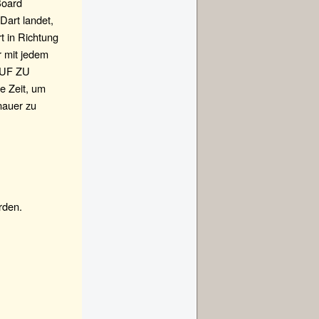
Board
Dart landet,
t in Richtung
r mit jedem
 AUF ZU
e Zeit, um
nauer zu
rden.