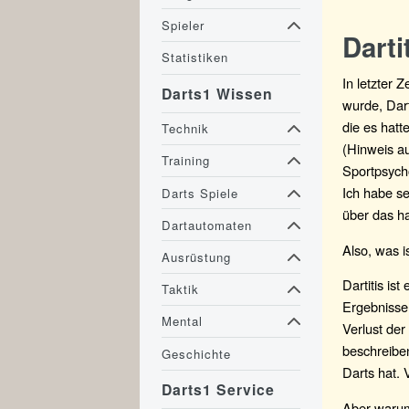
Spieler
Darti
Statistiken
In letzter 
Darts1 Wissen
wurde, Dart
die es hatt
Technik
(Hinweis au
Training
Sportpsycho
Ich habe s
Darts Spiele
über das ha
Dartautomaten
Also, was i
Ausrüstung
Dartitis is
Taktik
Ergebnissen
Mental
Verlust der
beschreibe
Geschichte
Darts hat. 
Darts1 Service
Aber waru