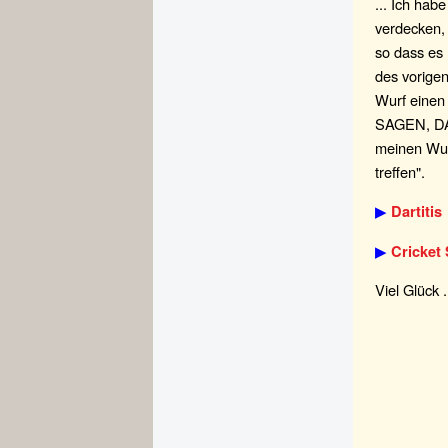
... Ich hab
verdecken, 
so dass es 
des vorigen
Wurf einen 
SAGEN, DAS
meinen Wur
treffen".
▶
Dartitis
▶
Cricket 
Viel Glück 