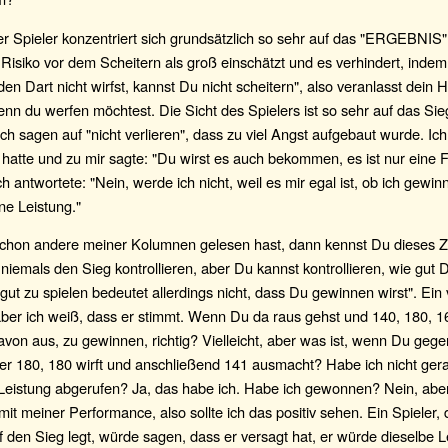
 Spieler konzentriert sich grundsätzlich so sehr auf das "ERGEBNIS"
Risiko vor dem Scheitern als groß einschätzt und es verhindert, indem
n Dart nicht wirfst, kannst Du nicht scheitern", also veranlasst dein 
n du werfen möchtest. Die Sicht des Spielers ist so sehr auf das Sieg
 ich sagen auf "nicht verlieren", dass zu viel Angst aufgebaut wurde. Ic
 hatte und zu mir sagte: "Du wirst es auch bekommen, es ist nur eine 
ich antwortete: "Nein, werde ich nicht, weil es mir egal ist, ob ich gewin
ne Leistung."
hon andere meiner Kolumnen gelesen hast, dann kennst Du dieses Zit
niemals den Sieg kontrollieren, aber Du kannst kontrollieren, wie gut D
ut zu spielen bedeutet allerdings nicht, dass Du gewinnen wirst". Ein 
er ich weiß, dass er stimmt. Wenn Du da raus gehst und 140, 180, 16
von aus, zu gewinnen, richtig? Vielleicht, aber was ist, wenn Du gege
 er 180, 180 wirft und anschließend 141 ausmacht? Habe ich nicht ger
 Leistung abgerufen? Ja, das habe ich. Habe ich gewonnen? Nein, aber
 mit meiner Performance, also sollte ich das positiv sehen. Ein Spieler,
 den Sieg legt, würde sagen, dass er versagt hat, er würde dieselbe L