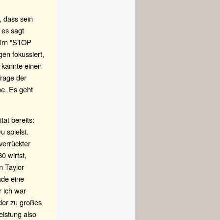
, dass sein
 es sagt
Hirn "STOP
en fokussiert,
h kannte einen
Frage der
ne. Es geht
at bereits:
u spielst.
verrückter
0 wirfst,
n Taylor
ade eine
 ich war
 der zu großes
eistung also