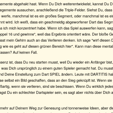
gemente abgehakt hast. Wenn Du Dich weiterentwickelst, kannst Du Di
egemente aussuchen, anschließend die Triple-Felder. Siehst Du, dass 
werfe, manchmal ist es ein großes Segment, oder manchmal ist es ein
nnt wird. Ich weiß, dass ein geschmeidig abgeworfener Dart das Segm
as ich mich konzentriert habe. Wenn ich das Spiel auswerfen kann, sage
Doppel 16 und gewinne", weil das Ergebnis orientiert wäre. Der bloße 
ässt mein Gehirn auch an das Verlieren denken. Ich sage "wirf diesen 
 wie es geht auf diesen grünen Bereich hier". Kann man diese mental
fassen? Auf keinen Fall.
senz ist, dass Du neu starten musst, weil Du wieder ein Anfänger bist,
, was Dich ursprünglich zu einem guten Spieler gemacht hat. Du muss
nd Deine Einstellung zum Dart SPIEL ändern. Leute mit DARTITIS ha
se selbst ein Bild geschaffen, dass an den Sieg geknüpft ist. Wenn si
oßartig, wenn sie verlieren, sind sie beschissen. Wenn Du wirklich jede
magst Du ein schlechter Dartspieler sein, es sagt aber nichts über Dich 
l mehr auf Deinem Weg zur Genesung und tonnenweise Ideen, aber dies