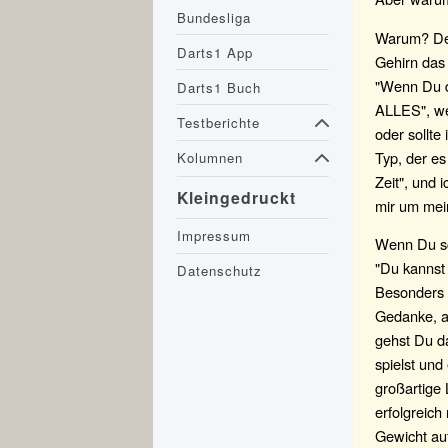
Bundesliga
Warum? Der
Darts1 App
Gehirn das 
"Wenn Du de
Darts1 Buch
ALLES", wen
Testberichte
oder sollte
Typ, der es
Kolumnen
Zeit", und 
Kleingedruckt
mir um mei
Impressum
Wenn Du sc
"Du kannst 
Datenschutz
Besonders g
Gedanke, ab
gehst Du da
spielst und
großartige
erfolgreich
Gewicht auf