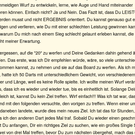
hmeidigen Wurf zu entwickeln, lerne, wie Auge und Hand miteinander
ren können. Einfach nicht? Ja und Nein. Das Fazit ist, dass Du LEI
werden musst und nicht ERGEBNIS orientiert. Du kannst genauso gut e
igen und verlieren, wie Du mit einer schlechten Leistung gewinnen kanns
 warum Du mich nach einem Sieg schlecht gelaunt erleben kannst, die
cht meiner Erwartung.
ergessen, auf die "20" zu werfen und Deine Gedanken dahin gehend ä
fen. Das erste, was ich Dir empfehlen würde, wäre, so viele unterschie
ommen kannst, zu nehmen und sie auf das Board zu werfen. Als ich m
, hatte ich 50 Darts mit unterschiedlichem Gewicht, von verschiedene
 und Länge, weil es keine Rolle spielte. Ich wollte meinen Wurf ver
s, dass ich es wieder und wieder tue, bis es einheitlich ist. Solange De
eich ist, kannst Du kein Ziel treffen. Wirf einfach!!! Was ich tat war, da
nd mit den folgenden versuchte, den vorigen zu treffen. Wenn einer u
daneben landete, wurde dies mein neues Ziel. Ich tat das für Stunden
s ich den anderen Dart jedes Mal traf. Sobald Du wieder einen gesch
t Du anfangen, Dir ein richtiges Ziel zu suchen, wie ein großes Singl
ei von drei Mal treffen, bevor Du zum nächsten übergehst, mach das 