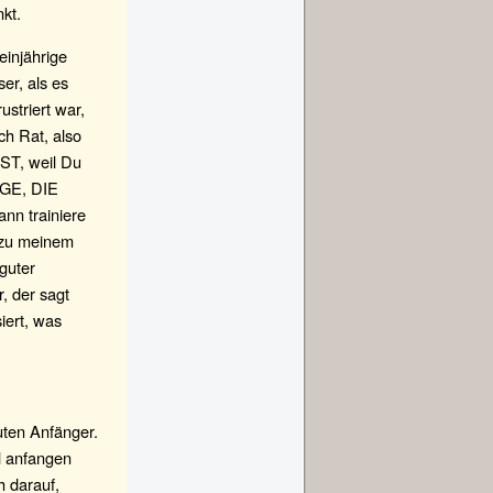
kt.
einjährige
er, als es
ustriert war,
ch Rat, also
T, weil Du
NGE, DIE
n trainiere
 zu meinem
guter
r, der sagt
iert, was
uten Anfänger.
ll anfangen
h darauf,