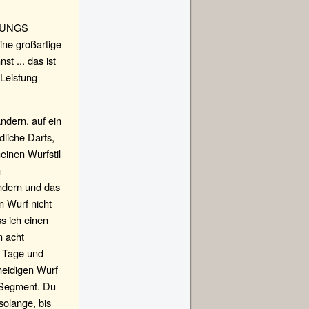
STUNGS
ine großartige
t ... das ist
 Leistung
ndern, auf ein
dliche Darts,
einen Wurfstil
m
ändern und das
in Wurf nicht
ss ich einen
m acht
, Tage und
meidigen Wurf
e Segment. Du
solange, bis