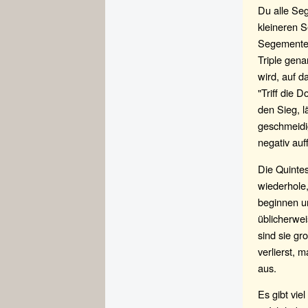
Du alle Se
kleineren S
Segemente 
Triple gena
wird, auf d
"Triff die 
den Sieg, l
geschmeidig
negativ auf
Die Quintes
wiederhole
beginnen u
üblicherwei
sind sie gr
verlierst, 
aus.
Es gibt vie