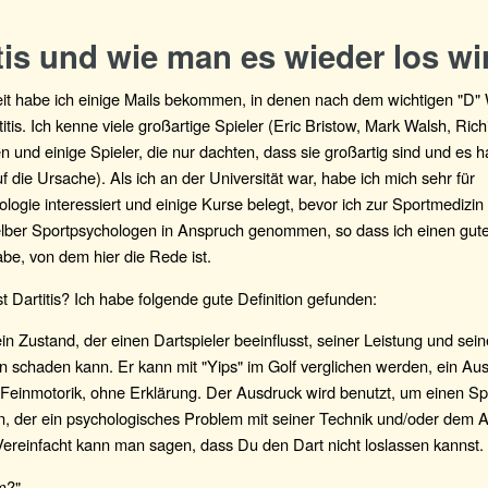
tis und wie man es wieder los wi
Zeit habe ich einige Mails bekommen, in denen nach dem wichtigen "D" 
itis. Ich kenne viele großartige Spieler (Eric Bristow, Mark Walsh, Rich
en und einige Spieler, die nur dachten, dass sie großartig sind und es h
f die Ursache). Als ich an der Universität war, habe ich mich sehr für
logie interessiert und einige Kurse belegt, bevor ich zur Sportmedizin
elber Sportpsychologen in Anspruch genommen, so dass ich einen gute
be, von dem hier die Rede ist.
st Dartitis? Ich habe folgende gute Definition gefunden:
t ein Zustand, der einen Dartspieler beeinflusst, seiner Leistung und sei
 schaden kann. Er kann mit "Yips" im Golf verglichen werden, ein Aus
 Feinmotorik, ohne Erklärung. Der Ausdruck wird benutzt, um einen Sp
n, der ein psychologisches Problem mit seiner Technik und/oder dem 
Vereinfacht kann man sagen, dass Du den Dart nicht loslassen kannst.
m?"