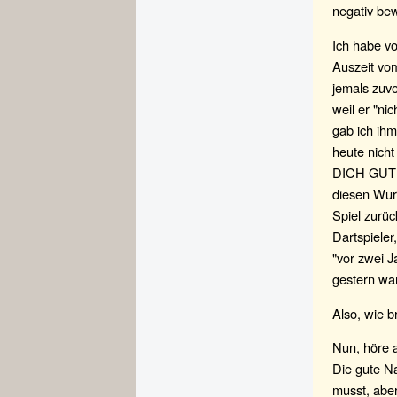
negativ bew
Ich habe v
Auszeit vom
jemals zuvo
weil er "ni
gab ich i
heute nich
DICH GUT W
diesen Wur
Spiel zur
Dartspieler,
"vor zwei J
gestern wa
Also, wie b
Nun, höre 
Die gute Na
musst, aber