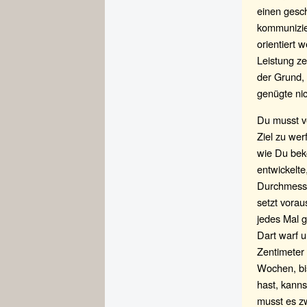
einen gesc
kommunizie
orientiert 
Leistung ze
der Grund,
genügte ni
Du musst v
Ziel zu wer
wie Du bek
entwickelte
Durchmesser
setzt vorau
jedes Mal gl
Dart warf u
Zentimeter 
Wochen, bi
hast, kanns
musst es zw