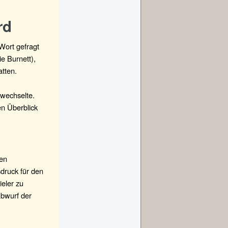
rd
Wort gefragt
ie Burnett),
atten.
 wechselte.
n Überblick
nen
druck für den
ieler zu
Abwurf der