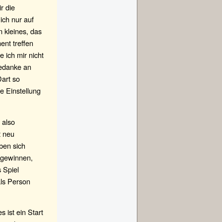
r die
ich nur auf
 kleines, das
ent treffen
 ich mir nicht
Gedanke an
Dart so
e Einstellung
 also
t neu
ben sich
e gewinnen,
s Spiel
als Person
 ist ein Start