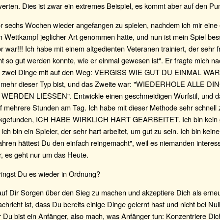
erten. Dies ist zwar ein extremes Beispiel, es kommt aber auf den Pun
or sechs Wochen wieder angefangen zu spielen, nachdem ich mir eine 
 Wettkampf jeglicher Art genommen hatte, und nun ist mein Spiel bess
r war!!! Ich habe mit einem altgedienten Veteranen trainiert, der sehr fr
cht so gut werden konnte, wie er einmal gewesen ist". Er fragte mich na
hm zwei Dinge mit auf den Weg: VERGISS WIE GUT DU EINMAL WARS
t mehr dieser Typ bist, und das Zweite war: "WIEDERHOLE ALLE DI
ERDEN LIESSEN". Entwickle einen geschmeidigen Wurfstil, und dan
f mehrere Stunden am Tag. Ich habe mit dieser Methode sehr schnell
ückgefunden, ICH HABE WIRKLICH HART GEARBEITET. Ich bin kein 
 ich bin ein Spieler, der sehr hart arbeitet, um gut zu sein. Ich bin keine
ahren hättest Du den einfach reingemacht", weil es niemanden interess
r, es geht nur um das Heute.
ringst Du es wieder in Ordnung?
auf Dir Sorgen über den Sieg zu machen und akzeptiere Dich als erne
chricht ist, dass Du bereits einige Dinge gelernt hast und nicht bei Nu
 Du bist ein Anfänger, also mach, was Anfänger tun: Konzentriere Dic