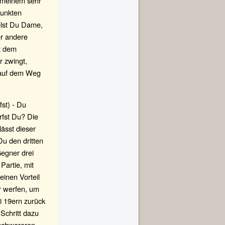
l meinem sehr
Punkten
ielst Du Dame,
er andere
t dem
 zwingt,
 auf dem Weg
fst) - Du
rfst Du? Die
ässt dieser
u den dritten
Gegner drei
Partie, mit
inen Vorteil
er werfen, um
i 19ern zurück
Schritt dazu
 schwereren