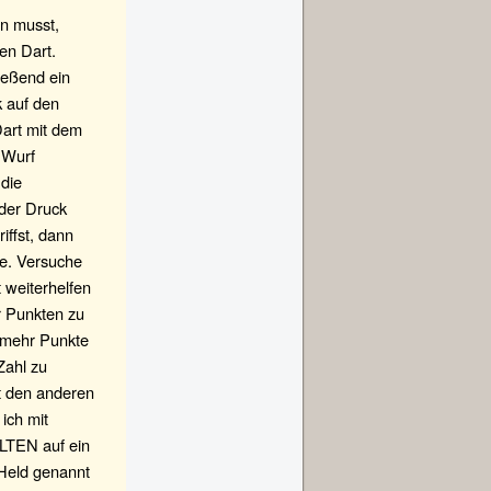
en musst,
en Dart.
ießend ein
 auf den
Dart mit dem
 Wurf
 die
 der Druck
iffst, dann
te. Versuche
 weiterhelfen
r Punkten zu
d mehr Punkte
Zahl zu
gt den anderen
ich mit
ELTEN auf ein
 Held genannt