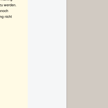
 zu werden.
ennoch
ng nicht