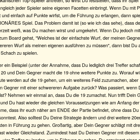
kanischen Top-Spieler antreten, so wirst Du feststellen, dass ihr Spie
ngleich jeder Spieler seine eigenen Facetten einbringt. Wenn Du mit 
t und einfach auf Punkte wirfst, um die Führung zu erlangen, dann sp
ONÄRES Spiel. Das Problem damit ist (so wie ich das sehe), dass d
derzeit weiß, was Du machen wirst und umgekehrt. Wenn Du jedoch mi
um Board gehst, "Welches ist der einfachste Wurf, der meinen Gegner
ereren Wurf als meinen eigenen ausführen zu müssen", dann bist Du
 Schach zu spielen.
er ein Beispiel (unter der Annahme, dass Du lediglich drei Treffer schaf
e 20 und Dein Gegner macht die 19 ohne weitere Punkte zu. Worauf wi
ute werden auf die 19 gehen, um ein weiteres Feld zuzumachen, aber l
n Gegner mit einer schwereren Aufgabe zurück? Was passiert, wenn D
lst? Nehmen wir einmal an, dass Du die 19 zumachst. Nun trifft Dein 
 und Du hast wieder die gleichen Voraussetzungen wie am Anfang der 
me, dass ihr euch näher am ENDE der Partie befindet, ohne dass Du e
konntest. Also solltest Du Deine Strategie ändern und drei weitere 20
ten in Führung zu gehen. Großartig, aber Dein Gegner schlägt mit dre
fast wieder Gleichstand. Zumindest hast Du Deinen Gegner mit diesem 
 vier Treffer zu landen, um in Führung zu gehen, Du erzwingst einen