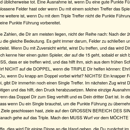
nd üblicherweise tot. Eine Ausnahme ist, wenn Du eine gute Punkte 
lossene Felder hast oder wenn Du mit einem solchen Treffer das Spi
ne weitere ist, wenn Du mit dem Triple Treffer nicht die Punkte Führu
 eine Punkte Führung vorbereitet.
e Zahlen, die Dir am meisten liegen, nicht der Reihe nach: Nach der 2
 die gleiche Bedeutung. Es geht immer darum, Felder zu schließen und
ielst. Wenn Du mit Zuversicht wirfst, wirst Du treffen, und das wird Dir
ch kenne hier einen guten Spieler, der auf die 15 geht, sobald er sich b
SS, dass er sie treffen wird, und das hilft ihm, sich aus dem frühen S
Wirf NICHT auf die DOPPEL, wenn die TRIPLE Dir helfen können: Ehrl
u, wenn Du knapp am Doppel vorbei wirfst? NICHTS! Ein knapper F
ei, gibt Dir immerhin noch einen Single Treffer. Im nächsten Zug wirst 
ötigen und das hilft, den Druck herabzusetzen. Meine einzige Ausnahm
wenn das Doppel Dir zum Sieg verhilft und es Dein dritter Dart ist. In d
, dass wenn Du ein Single brauchst, um die Punkte Führung zu überne
r Ziele geschlossen hast, ziele auf den GROSSEN BEREICH DES S
anach gehe auf das Triple. Mach den MUSS Wurf vor dem MÖCHTE 
ffe, dies wird Dir einige Dinge an die Hand geben, die Du zunächst im 