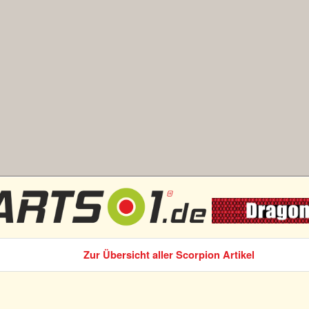
Zur Übersicht aller Scorpion Artikel