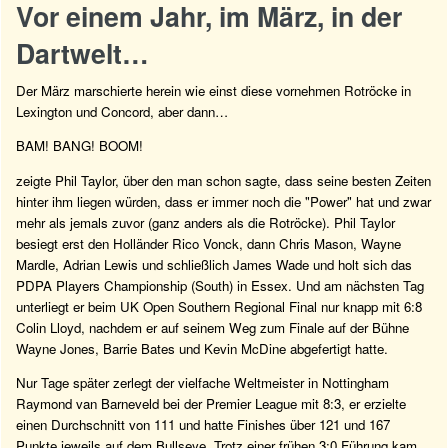
Vor einem Jahr, im März, in der
Dartwelt…
Der März marschierte herein wie einst diese vornehmen Rotröcke in
Lexington und Concord, aber dann…
BAM! BANG! BOOM!
zeigte Phil Taylor, über den man schon sagte, dass seine besten Zeiten
hinter ihm liegen würden, dass er immer noch die "Power" hat und zwar
mehr als jemals zuvor (ganz anders als die Rotröcke). Phil Taylor
besiegt erst den Holländer Rico Vonck, dann Chris Mason, Wayne
Mardle, Adrian Lewis und schließlich James Wade und holt sich das
PDPA Players Championship (South) in Essex. Und am nächsten Tag
unterliegt er beim UK Open Southern Regional Final nur knapp mit 6:8
Colin Lloyd, nachdem er auf seinem Weg zum Finale auf der Bühne
Wayne Jones, Barrie Bates und Kevin McDine abgefertigt hatte.
Nur Tage später zerlegt der vielfache Weltmeister in Nottingham
Raymond van Barneveld bei der Premier League mit 8:3, er erzielte
einen Durchschnitt von 111 und hatte Finishes über 121 und 167
Punkte jeweils auf dem Bullseye. Trotz einer frühen 3:0 Führung kam