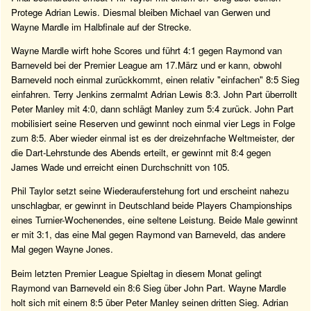
Protege Adrian Lewis. Diesmal bleiben Michael van Gerwen und
Wayne Mardle im Halbfinale auf der Strecke.
Wayne Mardle wirft hohe Scores und führt 4:1 gegen Raymond van
Barneveld bei der Premier League am 17.März und er kann, obwohl
Barneveld noch einmal zurückkommt, einen relativ "einfachen" 8:5 Sieg
einfahren. Terry Jenkins zermalmt Adrian Lewis 8:3. John Part überrollt
Peter Manley mit 4:0, dann schlägt Manley zum 5:4 zurück. John Part
mobilisiert seine Reserven und gewinnt noch einmal vier Legs in Folge
zum 8:5. Aber wieder einmal ist es der dreizehnfache Weltmeister, der
die Dart-Lehrstunde des Abends erteilt, er gewinnt mit 8:4 gegen
James Wade und erreicht einen Durchschnitt von 105.
Phil Taylor setzt seine Wiederauferstehung fort und erscheint nahezu
unschlagbar, er gewinnt in Deutschland beide Players Championships
eines Turnier-Wochenendes, eine seltene Leistung. Beide Male gewinnt
er mit 3:1, das eine Mal gegen Raymond van Barneveld, das andere
Mal gegen Wayne Jones.
Beim letzten Premier League Spieltag in diesem Monat gelingt
Raymond van Barneveld ein 8:6 Sieg über John Part. Wayne Mardle
holt sich mit einem 8:5 über Peter Manley seinen dritten Sieg. Adrian