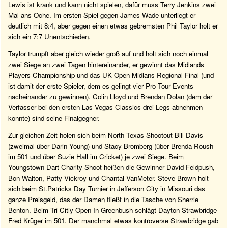
Lewis ist krank und kann nicht spielen, dafür muss Terry Jenkins zwei
Mal ans Oche. Im ersten Spiel gegen James Wade unterliegt er
deutlich mit 8:4, aber gegen einen etwas gebremsten Phil Taylor holt er
sich ein 7:7 Unentschieden.
Taylor trumpft aber gleich wieder groß auf und holt sich noch einmal
zwei Siege an zwei Tagen hintereinander, er gewinnt das Midlands
Players Championship und das UK Open Midlans Regional Final (und
ist damit der erste Spieler, dem es gelingt vier Pro Tour Events
nacheinander zu gewinnen). Colin Lloyd und Brendan Dolan (dem der
Verfasser bei den ersten Las Vegas Classics drei Legs abnehmen
konnte) sind seine Finalgegner.
Zur gleichen Zeit holen sich beim North Texas Shootout Bill Davis
(zweimal über Darin Young) und Stacy Bromberg (über Brenda Roush
im 501 und über Suzie Hall im Cricket) je zwei Siege. Beim
Youngstown Dart Charity Shoot heißen die Gewinner David Feldpush,
Bon Walton, Patty Vickroy und Chantal VanMeter. Steve Brown holt
sich beim St.Patricks Day Turnier in Jefferson City in Missouri das
ganze Preisgeld, das der Damen fließt in die Tasche von Sherrie
Benton. Beim Tri Citiy Open In Greenbush schlägt Dayton Strawbridge
Fred Krüger im 501. Der manchmal etwas kontroverse Strawbridge gab