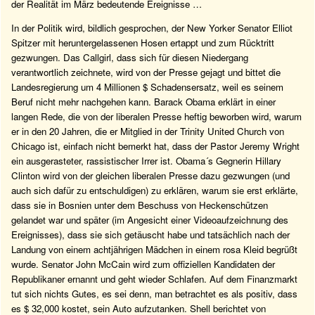
der Realität im März bedeutende Ereignisse …
In der Politik wird, bildlich gesprochen, der New Yorker Senator Elliot
Spitzer mit heruntergelassenen Hosen ertappt und zum Rücktritt
gezwungen. Das Callgirl, dass sich für diesen Niedergang
verantwortlich zeichnete, wird von der Presse gejagt und bittet die
Landesregierung um 4 Millionen $ Schadensersatz, weil es seinem
Beruf nicht mehr nachgehen kann. Barack Obama erklärt in einer
langen Rede, die von der liberalen Presse heftig beworben wird, warum
er in den 20 Jahren, die er Mitglied in der Trinity United Church von
Chicago ist, einfach nicht bemerkt hat, dass der Pastor Jeremy Wright
ein ausgerasteter, rassistischer Irrer ist. Obama´s Gegnerin Hillary
Clinton wird von der gleichen liberalen Presse dazu gezwungen (und
auch sich dafür zu entschuldigen) zu erklären, warum sie erst erklärte,
dass sie in Bosnien unter dem Beschuss von Heckenschützen
gelandet war und später (im Angesicht einer Videoaufzeichnung des
Ereignisses), dass sie sich getäuscht habe und tatsächlich nach der
Landung von einem achtjährigen Mädchen in einem rosa Kleid begrüßt
wurde. Senator John McCain wird zum offiziellen Kandidaten der
Republikaner ernannt und geht wieder Schlafen. Auf dem Finanzmarkt
tut sich nichts Gutes, es sei denn, man betrachtet es als positiv, dass
es $ 32,000 kostet, sein Auto aufzutanken. Shell berichtet von