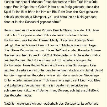
sich bei der anschließenden Pressekonferenz milde: "Yo! Ich würde
sagen Fred Krüger hatte Glück! Hätte er es fertig gebracht, dass das
Spiel für ihn läuft hätte ich ihm ein Blei Rohr über den Kopf gehauen -
schließlich bin ich ja Klempner, yo - und hätte ihn so klein gemacht,
dass er in eine Schachtel gepasst hätte!"
Beim immer sehr beliebten Virginia Beach Classic´s enden Bill Davis
und John Kuczynski an der Spitze der enorm starken Herren
Konkurrenz, was bei den Damen Marilyn Popp und Carolyn Mars
gelingt. Das Wolverine Open in Livonia in Michigan geht mit Siegen
über Steve Panuncialman und Dave DePriest an den Kanadier Shawn
Brenneman, Trish Grzesik und C.J.Slater teilen sich die ersten Plätze
bei den Damen. Und Ruben Blea und Ed Labarbera bringen die
Konkurrenten beim Rocky Mountain Classic zum Schweigen, kein
leichtes Unterfangen ist unter den Teilnehmern doch auch Darrell Berry!
Auf die Frage eines Reporters, wie er sich denn nach der Niederlage
fühlen würde, antwortete er: "Ich kann nur sagen, seht Euch vor, Blea
und Labarbera! Verglichen mit mir ist Dayton Strawbridge ein
schnurrendes Kätzchen." Berrys Frau, Doreen, schlägt anschließend
den Reporter nieder.
Natürlich ereignen sich auch außerhalb des Dartsports, ja außerhalb