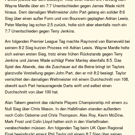
Wayne Mardle über ein 7:7 Unentschieden gegen James Wade nicht
hinaus. Dem damaligen Weltmeister John Part gelang ein solider 8:6
Sieg über einen außer Form und von Bouncern geplagten Adrian Lewis.
Peter Manley lag schon 2:5 zurück, holte sich aber ebenfalls noch ein
7:7 Unentschieden gegen Terry Jenkins.
Am folgenden Premier League Tag machte Raymond van Barneveld bei
seinem 8:2 Sieg kurzen Prozess mit Adrian Lewis. Wayne Mardle holte
sich seinen ersten Sieg, trotz eines frühen Rückstands gegen Terry
Jenkins und James Wade schlägt Peter Manley ebenfalls 8:5. Das
Spiel des Abends, das die Zuschauer auf die Beine bringt ist Taylors
glanzvolle Vorstellung gegen John Part, den er mit 8:2 besiegt. Taylor
vernichtet den damaligen Weltmeister mit einem Durchschnitt von 108,
obwohl auch Part herausragende Darts wirft und selbst einen
Durchschnitt von über 100 hat.
Alan Tabern gewinnt das nächste Players Championship mit einem zu
Null Sieg über Chris Mason. In den Halbfinalen standen außerdem
noch Colin Osborne und Chris Thompson. Alex Roy, Kevin McDine,
Mark Frost und Colin Lloyd hatten sich in den Viertelfinalen
verabschieden müssen. Am folgenden Tag beim UK Open Regional
Final beeindruckt erneut Phil Taylor mit einem 8:7 Sieg über seinen