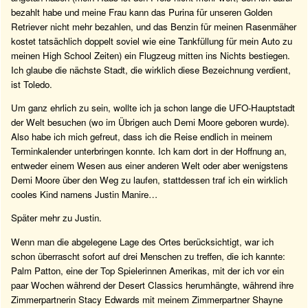
bezahlt habe und meine Frau kann das Purina für unseren Golden
Retriever nicht mehr bezahlen, und das Benzin für meinen Rasenmäher
kostet tatsächlich doppelt soviel wie eine Tankfüllung für mein Auto zu
meinen High School Zeiten) ein Flugzeug mitten ins Nichts bestiegen.
Ich glaube die nächste Stadt, die wirklich diese Bezeichnung verdient,
ist Toledo.
Um ganz ehrlich zu sein, wollte ich ja schon lange die UFO-Hauptstadt
der Welt besuchen (wo im Übrigen auch Demi Moore geboren wurde).
Also habe ich mich gefreut, dass ich die Reise endlich in meinem
Terminkalender unterbringen konnte. Ich kam dort in der Hoffnung an,
entweder einem Wesen aus einer anderen Welt oder aber wenigstens
Demi Moore über den Weg zu laufen, stattdessen traf ich ein wirklich
cooles Kind namens Justin Manire…
Später mehr zu Justin.
Wenn man die abgelegene Lage des Ortes berücksichtigt, war ich
schon überrascht sofort auf drei Menschen zu treffen, die ich kannte:
Palm Patton, eine der Top Spielerinnen Amerikas, mit der ich vor ein
paar Wochen während der Desert Classics herumhängte, während ihre
Zimmerpartnerin Stacy Edwards mit meinem Zimmerpartner Shayne