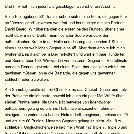
Und Fink hat mich jedenfalls geschlagen also ist er ein Arsch…
Beim Freitagabend 501 Turnier setzte sich meine Form, die gegen Fink
so "überzeugend" gewesen war, fort und beunruhigte meinen Partner
David Beard. Wir überstanden die ersten beiden Runden, aber sicher
nicht dank meiner Darts, mein höchster Score war dank der
außerirdischen Kräfte in der Halle und des eng-anliegenden T-Shirts
eines unserer weiblichen Gegner, eine 45. Aber dann erholte ich mich
(während Beard sich beim Bier "erholte") und warf ein paar Hunderter
und Scores über 100. Wir wurden von unserem Gegner im Viertelfinale
aus dem Rennen geworfen, bei einem Spiel, das eigentlich wir hätten
gewinnen müssen, ohne die Bastarde, die gegen uns gewannen,
schlecht reden zu wollen.
Am Samstag spielte ich mit Chris Helms das Cricket Doppel und trotz
der Probleme die ich hatte, obwohl ich auch ein paar Mal Würfe über
sieben Punkte hatte, die unerklärlicherweise von irgendwoher
auftauchten, gelang es uns ins Halbfinale einzuziehen, ohne ein
einziges Leg verloren zu haben. Helms durfte beginnen, schloss die 20
und erzielte 60 Punkte. Unseren Gegnern gelang es nicht, die 19 zu
schließen. Unglücklicherweise ließ mein Wurf mit Triple 7, Triple 3 und
Single 19 ihnen noch eine Chance, die sogar Emmett Smith ergriffen