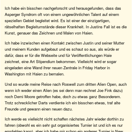
Ich habe ein bisschen nachgeforscht und herausgefunden, dass das
Asperger Syndrom oft von einem ungewöhnlichen Talent auf einem
speziellen Gebiet begleitet wird. Es ist einer der einzigartigen,
rätselhaften Begleitumstände dieser Krankheit. In Justins Fall ist es die
Kunst, genauer das Zeichnen und Malen von Haien.
Ich habe inzwischen einen Kontakt zwischen Justin und seiner Mutter
und meinem Kunden aufgebaut und es schaut so aus, als würde er
dafür, dass er für die Webseite und für Veröffentlichungen Haie
zeichnet, eine Art Stipendium bekommen. Vielleicht wird er sogar
eingeladen eine Wand ihrer neuen Zentrale in Friday Harbor in
Washington mit Haien zu bemalen.
Und so wurde meine Reise nach Roswell zum dritten Alien Open, auch
wenn ich weder einen Alien (es sei denn man rechnet Joe Fink dazu)
noch Demi Moore getroffen habe, doch zu etwas ganz Besonderem.
Trotz schrecklicher Darts verdiente ich ein bisschen etwas, traf alte
Freunde und gewann einen neuen dazu.
Ich werde es vielleicht nicht schaffen nächstes Jahr wieder dorthin zu
fahren (obwohl es ein sehr gut organisiertes Turnier ist und ich es nur
empfehlen kann), aber ich habe mir schon ein anderes Turnier in New