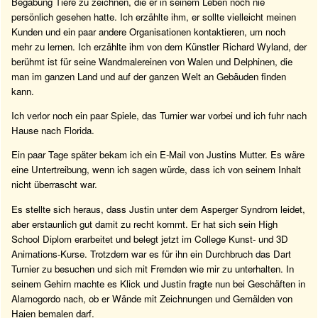
Begabung Tiere zu zeichnen, die er in seinem Leben noch nie
persönlich gesehen hatte. Ich erzählte ihm, er sollte vielleicht meinen
Kunden und ein paar andere Organisationen kontaktieren, um noch
mehr zu lernen. Ich erzählte ihm von dem Künstler Richard Wyland, der
berühmt ist für seine Wandmalereinen von Walen und Delphinen, die
man im ganzen Land und auf der ganzen Welt an Gebäuden finden
kann.
Ich verlor noch ein paar Spiele, das Turnier war vorbei und ich fuhr nach
Hause nach Florida.
Ein paar Tage später bekam ich ein E-Mail von Justins Mutter. Es wäre
eine Untertreibung, wenn ich sagen würde, dass ich von seinem Inhalt
nicht überrascht war.
Es stellte sich heraus, dass Justin unter dem Asperger Syndrom leidet,
aber erstaunlich gut damit zu recht kommt. Er hat sich sein High
School Diplom erarbeitet und belegt jetzt im College Kunst- und 3D
Animations-Kurse. Trotzdem war es für ihn ein Durchbruch das Dart
Turnier zu besuchen und sich mit Fremden wie mir zu unterhalten. In
seinem Gehirn machte es Klick und Justin fragte nun bei Geschäften in
Alamogordo nach, ob er Wände mit Zeichnungen und Gemälden von
Haien bemalen darf.