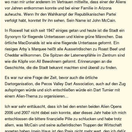
wo man mir unter anderem im Vertrauen mitteilte, dass einer der Aliens
vor Jahren entkommen konnte und bei einer Familie in Arizona
aufwuchs. Wenn Ihr den Wahlkampf der Republikanischen Partei
verfolgt habt, konntet Ihr ihn sehen. Sein Name ist John McCain.
In Roswell hat sich seit 1947 einiges getan und heute ist die Stadt ein
Synonym für fliegende Untertassen und kleine grüne Männchen. Das
örtliche MacDonalds ist wie eine fliegende Untertasse geformt. Ein
riesiges Arby´s Marquee heißt alle Ausserirdischen zu Roast Beef und
Cheddar willkommen. Die Spitzen der Laternenpfähle im Zentrum sind
wie die Köpfe von All Bewohnern geformt. Erinnerungen an die
Geschichte, die die Stadt bekannt machten sind überall zu finden.
Es war nur eine Frage der Zeit, bevor auch die örtliche
Dartorganisation, die Pecos Valley Dart Association, auch auf den Zug
aufspringen würde und sich entschließen würde ein Dart Turnier mit
einem Alien-Thema zu organisieren…
Ich war sehr enttäuscht, dass ich bei den ersten beiden Alien Opens
2006 und 2007 nicht dabei sein konnte, aber dieses Jahr habe ich mich
entschlossen die bittere finanzielle Pille zu schlucken und habe trotz
allem, was McCain und seine außerirdischen Truppen der Wirtschaft
angetan haben (mein Haus ist den Preis nicht mehr wert, den ich dafür