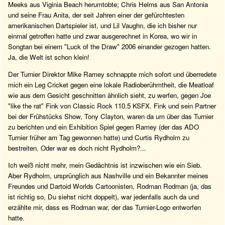
Meeks aus Viginia Beach herumtobte; Chris Helms aus San Antonia
und seine Frau Anita, der seit Jahren einer der gefürchtesten
amerikanischen Dartspieler ist, und Lil Vaughn, die ich bisher nur
einmal getroffen hatte und zwar ausgerechnet in Korea, wo wir in
Songtan bei einem "Luck of the Draw" 2006 einander gezogen hatten.
Ja, die Welt ist schon klein!
Der Turnier Direktor Mike Ramey schnappte mich sofort und überredete
mich ein Leg Cricket gegen eine lokale Radioberühmtheit, die Meatloaf
wie aus dem Gesicht geschnitten ähnlich sieht, zu werfen, gegen Joe
"like the rat" Fink von Classic Rock 110.5 KSFX. Fink und sein Partner
bei der Frühstücks Show, Tony Clayton, waren da um über das Turnier
zu berichten und ein Exhibition Spiel gegen Ramey (der das ADO
Turnier früher am Tag gewonnen hatte) und Curtis Rydholm zu
bestreiten. Oder war es doch nicht Rydholm?...
Ich weiß nicht mehr, mein Gedächtnis ist inzwischen wie ein Sieb.
Aber Rydholm, ursprünglich aus Nashville und ein Bekannter meines
Freundes und Dartoid Worlds Cartoonisten, Rodman Rodman (ja, das
ist richtig so, Du siehst nicht doppelt), war jedenfalls auch da und
erzählte mir, dass es Rodman war, der das Turnier-Logo entworfen
hatte.