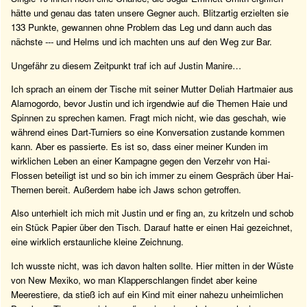
hätte und genau das taten unsere Gegner auch. Blitzartig erzielten sie
133 Punkte, gewannen ohne Problem das Leg und dann auch das
nächste --- und Helms und ich machten uns auf den Weg zur Bar.
Ungefähr zu diesem Zeitpunkt traf ich auf Justin Manire…
Ich sprach an einem der Tische mit seiner Mutter Deliah Hartmaier aus
Alamogordo, bevor Justin und ich irgendwie auf die Themen Haie und
Spinnen zu sprechen kamen. Fragt mich nicht, wie das geschah, wie
während eines Dart-Turniers so eine Konversation zustande kommen
kann. Aber es passierte. Es ist so, dass einer meiner Kunden im
wirklichen Leben an einer Kampagne gegen den Verzehr von Hai-
Flossen beteiligt ist und so bin ich immer zu einem Gespräch über Hai-
Themen bereit. Außerdem habe ich Jaws schon getroffen.
Also unterhielt ich mich mit Justin und er fing an, zu kritzeln und schob
ein Stück Papier über den Tisch. Darauf hatte er einen Hai gezeichnet,
eine wirklich erstaunliche kleine Zeichnung.
Ich wusste nicht, was ich davon halten sollte. Hier mitten in der Wüste
von New Mexiko, wo man Klapperschlangen findet aber keine
Meerestiere, da stieß ich auf ein Kind mit einer nahezu unheimlichen