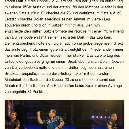
ersten Dart auf die Doppel-12. Allerdings kam der „Titan“ im dritten Leg
mit einem 152er Auftakt und der ersten 180 des Matches wieder in den
zweiten Satz zurück. Er checkte die 76 und verkürzte im Satz auf 1:2.
Letztlich brachte Dolan allerdings seinen Anwurf im vierten Leg
souverän durch und glich in Sätzen mit 1:1 aus. Den nun
entscheidenden dritten Satz eröffnete der Nordire mit einer 79, während
van Duijvenbode erst mit seinem sechsten Dart in das Leg kam.
Dementsprechend holte sich Dolan auch ohne große Gegenwehr direkt
das erste Leg. Trotz einem guten Start entglitt dem Niederländer immer
mehr die Partie, und Dolan wurde immer stärker. Das zweite Leg des
Entscheidungssatzes ging mit einem Break ebenfalls an Dolan. Obwohl
van Duijvenbode kämpfte und sich im dritten Leg nochmals einen
Breakdart erspielte, machte der „Historymaker“ mit dem ersten
Matchdart den Sack auf die Doppel-20 zu und beendete somit das
Match mit 2:1 in Sätzen. Am Ende hatten beide Spieler einen Average
von ungefähr 84 Punkten.