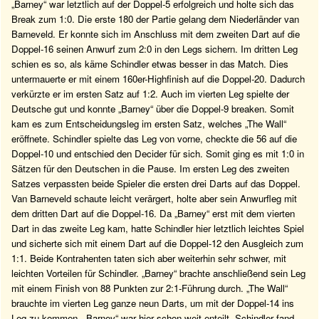
„Barney“ war letztlich auf der Doppel-5 erfolgreich und holte sich das
Break zum 1:0. Die erste 180 der Partie gelang dem Niederländer van
Barneveld. Er konnte sich im Anschluss mit dem zweiten Dart auf die
Doppel-16 seinen Anwurf zum 2:0 in den Legs sichern. Im dritten Leg
schien es so, als käme Schindler etwas besser in das Match. Dies
untermauerte er mit einem 160er-Highfinish auf die Doppel-20. Dadurch
verkürzte er im ersten Satz auf 1:2. Auch im vierten Leg spielte der
Deutsche gut und konnte „Barney“ über die Doppel-9 breaken. Somit
kam es zum Entscheidungsleg im ersten Satz, welches „The Wall“
eröffnete. Schindler spielte das Leg von vorne, checkte die 56 auf die
Doppel-10 und entschied den Decider für sich. Somit ging es mit 1:0 in
Sätzen für den Deutschen in die Pause. Im ersten Leg des zweiten
Satzes verpassten beide Spieler die ersten drei Darts auf das Doppel.
Van Barneveld schaute leicht verärgert, holte aber sein Anwurfleg mit
dem dritten Dart auf die Doppel-16. Da „Barney“ erst mit dem vierten
Dart in das zweite Leg kam, hatte Schindler hier letztlich leichtes Spiel
und sicherte sich mit einem Dart auf die Doppel-12 den Ausgleich zum
1:1. Beide Kontrahenten taten sich aber weiterhin sehr schwer, mit
leichten Vorteilen für Schindler. „Barney“ brachte anschließend sein Leg
mit einem Finish von 88 Punkten zur 2:1-Führung durch. „The Wall“
brauchte im vierten Leg ganze neun Darts, um mit der Doppel-14 ins
Leg zu kommen. „Barney“ war hier schon weit enteilt. Schindler fand