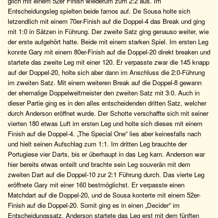
glich mit einem 52er Finish wiederum zum 2:2 aus. Im
Entscheidungsleg spielten beide famos auf. De Sousa holte sich
letzendlich mit einem 70er-Finish auf die Doppel-4 das Break und ging
mit 1:0 in Sätzen in Führung. Der zweite Satz ging genauso weiter, wie
der erste aufgehört hatte. Beide mit einem starken Spiel. Im ersten Leg
konnte Gary mit einem 80er-Finish auf die Doppel-20 direkt breaken und
startete das zweite Leg mit einer 120. Er verpasste zwar die 145 knapp
auf der Doppel-20, holte sich aber dann im Anschluss die 2:0-Führung
im zweiten Satz. Mit einem weiteren Break auf die Doppel-8 gewann
der ehemalige Doppelweltmeister den zweiten Satz mit 3:0. Auch in
dieser Partie ging es in den alles entscheidenden dritten Satz, welcher
durch Anderson eröffnet wurde. Der Schotte verschaffte sich mit seiner
vierten 180 etwas Luft im ersten Leg und holte sich dieses mit einem
Finish auf die Doppel-4. „The Special One“ lies aber keinesfalls nach
und hielt seinen Aufschlag zum 1:1. Im dritten Leg brauchte der
Portugiese vier Darts, bis er überhaupt in das Leg kam. Anderson war
hier bereits etwas enteilt und brachte sein Leg souverän mit dem
zweiten Dart auf die Doppel-10 zur 2:1 Führung durch. Das vierte Leg
eröffnete Gary mit einer 160 bestmöglichst. Er verpasste einen
Matchdart auf die Doppel-20, und de Sousa konterte mit einem 52er-
Finish auf die Doppel-20. Somit ging es in einen „Decider“ im
Entscheidungssatz. Anderson startete das Leg erst mit dem fünften