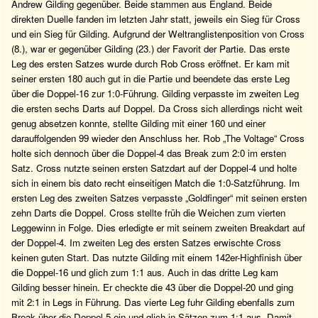
Andrew Gilding gegenüber. Beide stammen aus England. Beide
direkten Duelle fanden im letzten Jahr statt, jeweils ein Sieg für Cross
und ein Sieg für Gilding. Aufgrund der Weltranglistenposition von Cross
(8.), war er gegenüber Gilding (23.) der Favorit der Partie. Das erste
Leg des ersten Satzes wurde durch Rob Cross eröffnet. Er kam mit
seiner ersten 180 auch gut in die Partie und beendete das erste Leg
über die Doppel-16 zur 1:0-Führung. Gilding verpasste im zweiten Leg
die ersten sechs Darts auf Doppel. Da Cross sich allerdings nicht weit
genug absetzen konnte, stellte Gilding mit einer 160 und einer
darauffolgenden 99 wieder den Anschluss her. Rob „The Voltage“ Cross
holte sich dennoch über die Doppel-4 das Break zum 2:0 im ersten
Satz. Cross nutzte seinen ersten Satzdart auf der Doppel-4 und holte
sich in einem bis dato recht einseitigen Match die 1:0-Satzführung. Im
ersten Leg des zweiten Satzes verpasste „Goldfinger“ mit seinen ersten
zehn Darts die Doppel. Cross stellte früh die Weichen zum vierten
Leggewinn in Folge. Dies erledigte er mit seinem zweiten Breakdart auf
der Doppel-4. Im zweiten Leg des ersten Satzes erwischte Cross
keinen guten Start. Das nutzte Gilding mit einem 142er-Highfinish über
die Doppel-16 und glich zum 1:1 aus. Auch in das dritte Leg kam
Gilding besser hinein. Er checkte die 43 über die Doppel-20 und ging
mit 2:1 in Legs in Führung. Das vierte Leg fuhr Gilding ebenfalls zum
Break über die Doppel-5 ein und glich in Sätzen zum 1:1 aus. Damit