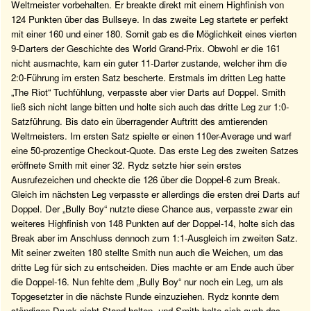
Weltmeister vorbehalten. Er breakte direkt mit einem Highfinish von
124 Punkten über das Bullseye. In das zweite Leg startete er perfekt
mit einer 160 und einer 180. Somit gab es die Möglichkeit eines vierten
9-Darters der Geschichte des World Grand-Prix. Obwohl er die 161
nicht ausmachte, kam ein guter 11-Darter zustande, welcher ihm die
2:0-Führung im ersten Satz bescherte. Erstmals im dritten Leg hatte
„The Riot“ Tuchfühlung, verpasste aber vier Darts auf Doppel. Smith
ließ sich nicht lange bitten und holte sich auch das dritte Leg zur 1:0-
Satzführung. Bis dato ein überragender Auftritt des amtierenden
Weltmeisters. Im ersten Satz spielte er einen 110er-Average und warf
eine 50-prozentige Checkout-Quote. Das erste Leg des zweiten Satzes
eröffnete Smith mit einer 32. Rydz setzte hier sein erstes
Ausrufezeichen und checkte die 126 über die Doppel-6 zum Break.
Gleich im nächsten Leg verpasste er allerdings die ersten drei Darts auf
Doppel. Der „Bully Boy“ nutzte diese Chance aus, verpasste zwar ein
weiteres Highfinish von 148 Punkten auf der Doppel-14, holte sich das
Break aber im Anschluss dennoch zum 1:1-Ausgleich im zweiten Satz.
Mit seiner zweiten 180 stellte Smith nun auch die Weichen, um das
dritte Leg für sich zu entscheiden. Dies machte er am Ende auch über
die Doppel-16. Nun fehlte dem „Bully Boy“ nur noch ein Leg, um als
Topgesetzter in die nächste Runde einzuziehen. Rydz konnte dem
ständigen Druck nicht Stand halten, und Smith holte sich auch das