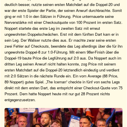
deutlich besser, nutzte seinen ersten Matchdart auf die Doppel-20 und
war der erste Spieler der Partie, der seinen Anwurf durchbrachte. Somit
ging er mit 1:0 in den Sätzen in Führung. Price untermauerte seine
Nervenstärke mit einer Checkoutquote von 100 Prozent im ersten Satz.
Noppert startete das erste Leg im zweiten Satz mit erneut
ungewohnten Doppelschwächen. Erst mit dem fünften Dart kam er in
sein Leg. Der Waliser nutzte dies aus. Er machte zwar seine ersten
zwei Fehler auf Checkouts, beendete das Leg allerdings über die für ihn
ungewohnte Doppel-8 zur 1:0-Führung. Mit einem 98er-Finish über die
Doppel-19 baute Price die Legführung auf 2:0 aus. Da Noppert auch im
dritten Leg seinen Anwurf nicht halten konnte, zog Price mit seinem
ersten Matchdart auf die Doppel-20 letztendlich eindeutig und verdient
mit 2:0 Sätzen in die nächste Runde ein. Ein vom Average (88 Price,
89 Noppert) gutes Spiel. „The Iceman“ checkte in fünf von sechs Legs
direkt mit dem ersten Dart, das entspricht einer Checkout-Quote von 75
Prozent. Dem hatte Noppert heute mit nur gut 28 Prozent nichts
entgegenzusetzen.