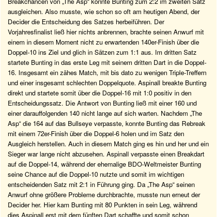
Breakchancen von „The Asp“ konnte Bunting zum 2:2 im zweiten Satz
ausgleichen. Also musste, wie schon so oft am heutigen Abend, der
Decider die Entscheidung des Satzes herbeiführen. Der
Vorjahresfinalist ließ hier nichts anbrennen, brachte seinen Anwurf mit
einem in diesem Moment nicht zu erwartenden 140er-Finish über die
Doppel-10 ins Ziel und glich in Sätzen zum 1:1 aus. Im dritten Satz
startete Bunting in das erste Leg mit seinem dritten Dart in die Doppel-
16. Insgesamt ein zähes Match, mit bis dato zu wenigen Triple-Treffern
und einer insgesamt schlechten Doppelquote. Aspinall breakte Bunting
direkt und startete somit über die Doppel-16 mit 1:0 positiv in den
Entscheidungssatz. Die Antwort von Bunting ließ mit einer 160 und
einer darauffolgenden 140 nicht lange auf sich warten. Nachdem „The
Asp“ die 164 auf das Bullseye verpasste, konnte Bunting das Rebreak
mit einem 72er-Finish über die Doppel-6 holen und im Satz den
Ausgleich herstellen. Auch in diesem Match ging es hin und her und ein
Sieger war lange nicht abzusehen. Aspinall verpasste einen Breakdart
auf die Doppel-14, während der ehemalige BDO-Weltmeister Bunting
seine Chance auf die Doppel-10 nutzte und somit im wichtigen
entscheidenden Satz mit 2:1 in Führung ging. Da „The Asp“ seinen
Anwurf ohne größere Probleme durchbrachte, musste nun erneut der
Decider her. Hier kam Bunting mit 80 Punkten in sein Leg, während
dies Aspinall erst mit dem fünften Dart schaffte und somit schon