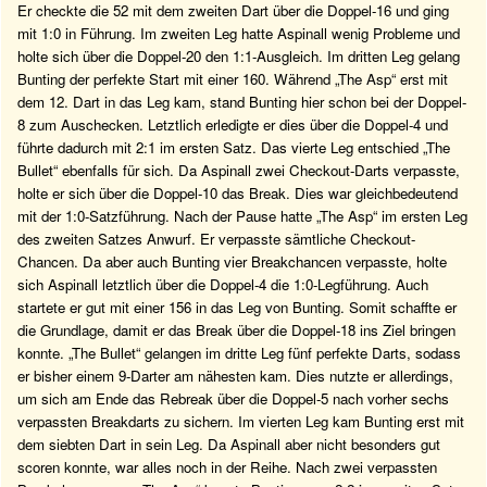
Er checkte die 52 mit dem zweiten Dart über die Doppel-16 und ging
mit 1:0 in Führung. Im zweiten Leg hatte Aspinall wenig Probleme und
holte sich über die Doppel-20 den 1:1-Ausgleich. Im dritten Leg gelang
Bunting der perfekte Start mit einer 160. Während „The Asp“ erst mit
dem 12. Dart in das Leg kam, stand Bunting hier schon bei der Doppel-
8 zum Auschecken. Letztlich erledigte er dies über die Doppel-4 und
führte dadurch mit 2:1 im ersten Satz. Das vierte Leg entschied „The
Bullet“ ebenfalls für sich. Da Aspinall zwei Checkout-Darts verpasste,
holte er sich über die Doppel-10 das Break. Dies war gleichbedeutend
mit der 1:0-Satzführung. Nach der Pause hatte „The Asp“ im ersten Leg
des zweiten Satzes Anwurf. Er verpasste sämtliche Checkout-
Chancen. Da aber auch Bunting vier Breakchancen verpasste, holte
sich Aspinall letztlich über die Doppel-4 die 1:0-Legführung. Auch
startete er gut mit einer 156 in das Leg von Bunting. Somit schaffte er
die Grundlage, damit er das Break über die Doppel-18 ins Ziel bringen
konnte. „The Bullet“ gelangen im dritte Leg fünf perfekte Darts, sodass
er bisher einem 9-Darter am nähesten kam. Dies nutzte er allerdings,
um sich am Ende das Rebreak über die Doppel-5 nach vorher sechs
verpassten Breakdarts zu sichern. Im vierten Leg kam Bunting erst mit
dem siebten Dart in sein Leg. Da Aspinall aber nicht besonders gut
scoren konnte, war alles noch in der Reihe. Nach zwei verpassten