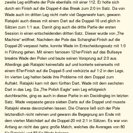
zweite Leg eröffnete der Pole ebenfalls mit einer 112. Er holte sich
durch ein Finish auf die Doppel-4 das Break zum 2:0 im Satz. Da von
Wade auch im dritten Leg nicht mehr viel Gegenwehr kam, gewann
Ratajski auch dieses mit einem Dart auf die Doppel-16 und glich in
Sätzen zum 1:1 aus. Damit ging auch die dritte Partie der ersten
Session in einen entscheidenden dritten Satz. Dieser wurde von „The
Machine“ eröffnet. Nachdem der Pole das Schanghai-Finish auf die
Doppel-20 verpasst hatte, konnte Wade im Entscheidungssatz mit 1:0
in Führung gehen. Mit einem famosen 121er-Finish auf das Bullseye
breakte Wade den Polen und baute seinen Vorsprung auf 2:0 aus.
Allerdings gab Ratajski keinesfalls auf und konterte seinerseits mit
einem 87er-Finish auf die Doppel-5 und verkürzte auf 1:2 in den Legs.
Im vierten Leg hatten beide ihre Probleme mit dem Doppel zum
Auftakt. Ratajski kam mit dem fünften Dart, Wade mit dem sechsten
Dart in das Leg. Da „The Polish Eagle“ sein Leg erfolgreich
durchbrachte, ging es auch in dieser Partie in ein Decidingleg im letzten
Satz. Wade verpasste ganze sieben Darts auf die Doppel und musste
Ratajski etwas davonziehen lassen. Die Chance ließ sich der Pole
letztendlich nicht nehmen und gewann die Begegnung am Ende mit
dem vierten Matchdart auf die Doppel-20 mit 2:1 in Sätzen. Es war von
Anfang an nicht das ganz große Match, welches die Averages von 80
für Ratajski und 83 für Wade belegen.