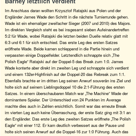
Barney letztlich verdient
Im Anschluss daran wollten Krzysztof Ratajski aus Polen und der
Engländer James Wade den Schritt in die nächste Turnierrunde gehen.
Wade ist ein ehemaliger zweifacher Sieger (2007 und 2010) des Majors.
Im direkten Vergleich steht es bei insgesamt sieben Aufeinandertreffen
5:2 für Wade, wobei Ratajski die letzten beiden Duelle relativ glatt mit
6:3 und 6:1 für sich entschied. Das erste Leg des ersten Satzes
eröffnete Wade. Beide kamen schleppend in die Partie hinein und
verpassten einige Doppelfelder. Letztendlich schnappte sich „The
Polish Eagle“ Ratajski auf der Doppel-5 das Break zum 1:0. James
Wade konterte aber direkt im zweiten Leg und schnappte sich verdient
und einem 132er-Highfinish auf der Doppel-20 das Rebreak zum 1:1.
Ebenfalls brachte er im dritten Leg seinen Anwurf souverän ins Ziel und
holte sich auf seinem Lieblingsdoppel 10 die 2:1-Führung des ersten
Satzes. In einem überschaubaren Match war „The Machine“ Wade der
dominantere Spieler. Der Unterschied von 24 Punkten im Average
machte dies auch in Zahlen ersichtlich. Somit war das erneute Break
im vierten Leg auch keine Überraschung, der erste Satz ging mit 3:1 an
den Engländer. Das erste Leg des zweiten Satzes eröffnete „The Polish
Eagle“ mit einer 112. Er kam deutlich verbessert aus der Pause und
holte sich seinen Anwurf auf die Doppel-16 zur 1:0 Führung. Auch das