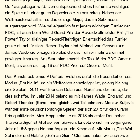
Out“ ausgetragen wird. Dementsprechend ist es hier umso wichtiger,
die Spiele mit einer guten Doppelquote zu bestreiten. Neben der
Weltmeisterschaft ist es das einzige Major, das im Satzmodus
ausgetragen wird. Wie bei eigentlich fast jedem wichtigen Turnier der
PDC, ist auch beim World Grand Prix der Rekordweltmeister Phil „The
Power“ Taylor alleiniger Rekord-Titelträger. Er entschied das Turnier
ganze elfmal für sich. Neben Taylor sind Michael van Gerwen und
James Wade die einzigen Spieler, die das Turnier mehr als einmal
gewinnen konnten. Am Start sind sowohl die Top 16 der PDC Order of
Merit, als auch die Top 16 der PDC Pro Tour Order of Merit.
Das Kunststück eines 9-Darters, welches durch die Besonderheit des
Modus „Double In“ um ein Vielfaches schwieriger ist, gelang bislang
drei Spielern. 2011 war Brendan Dolan aus Nordirland der Erste, der
dies schaffte. Im Jahr 2014 gelang es mit James Wade (England) und
Robert Thornton (Schottland) gleich zwei Teilnehmern. Mensur Suljovic
war der erste deutschsprachige Spieler, der sich 2015 für den Grand
Prix qualifizierte. Max Hopp schaffte es 2018 als erster Deutscher.
Titelverteidiger ist Michael van Gerwen. Er setzte sich im vergangenen
Jahr mit 5:3 gegen Nathan Aspinall die Krone auf. Mit Martin „The Wall“
Schindler und Gabriel „German Giant“ Clemens haben wir auch zwei