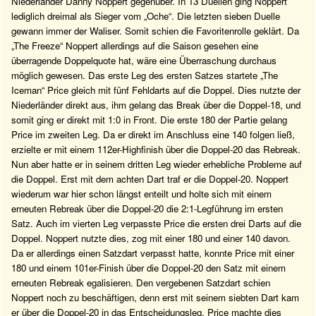
Niederländer Danny Noppert gegenüber. In 13 Duellen ging Noppert
lediglich dreimal als Sieger vom „Oche“. Die letzten sieben Duelle
gewann immer der Waliser. Somit schien die Favoritenrolle geklärt. Da
„The Freeze“ Noppert allerdings auf die Saison gesehen eine
überragende Doppelquote hat, wäre eine Überraschung durchaus
möglich gewesen. Das erste Leg des ersten Satzes startete „The
Iceman“ Price gleich mit fünf Fehldarts auf die Doppel. Dies nutzte der
Niederländer direkt aus, ihm gelang das Break über die Doppel-18, und
somit ging er direkt mit 1:0 in Front. Die erste 180 der Partie gelang
Price im zweiten Leg. Da er direkt im Anschluss eine 140 folgen ließ,
erzielte er mit einem 112er-Highfinish über die Doppel-20 das Rebreak.
Nun aber hatte er in seinem dritten Leg wieder erhebliche Probleme auf
die Doppel. Erst mit dem achten Dart traf er die Doppel-20. Noppert
wiederum war hier schon längst enteilt und holte sich mit einem
erneuten Rebreak über die Doppel-20 die 2:1-Legführung im ersten
Satz. Auch im vierten Leg verpasste Price die ersten drei Darts auf die
Doppel. Noppert nutzte dies, zog mit einer 180 und einer 140 davon.
Da er allerdings einen Satzdart verpasst hatte, konnte Price mit einer
180 und einem 101er-Finish über die Doppel-20 den Satz mit einem
erneuten Rebreak egalisieren. Den vergebenen Satzdart schien
Noppert noch zu beschäftigen, denn erst mit seinem siebten Dart kam
er über die Doppel-20 in das Entscheidungsleg. Price machte dies