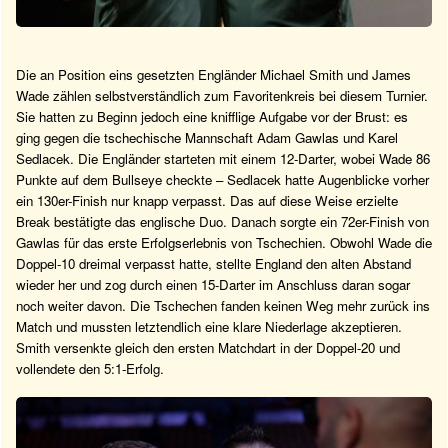
Die an Position eins gesetzten Engländer Michael Smith und James
Wade zählen selbstverständlich zum Favoritenkreis bei diesem Turnier.
Sie hatten zu Beginn jedoch eine knifflige Aufgabe vor der Brust: es
ging gegen die tschechische Mannschaft Adam Gawlas und Karel
Sedlacek. Die Engländer starteten mit einem 12-Darter, wobei Wade 86
Punkte auf dem Bullseye checkte – Sedlacek hatte Augenblicke vorher
ein 130er-Finish nur knapp verpasst. Das auf diese Weise erzielte
Break bestätigte das englische Duo. Danach sorgte ein 72er-Finish von
Gawlas für das erste Erfolgserlebnis von Tschechien. Obwohl Wade die
Doppel-10 dreimal verpasst hatte, stellte England den alten Abstand
wieder her und zog durch einen 15-Darter im Anschluss daran sogar
noch weiter davon. Die Tschechen fanden keinen Weg mehr zurück ins
Match und mussten letztendlich eine klare Niederlage akzeptieren.
Smith versenkte gleich den ersten Matchdart in der Doppel-20 und
vollendete den 5:1-Erfolg.