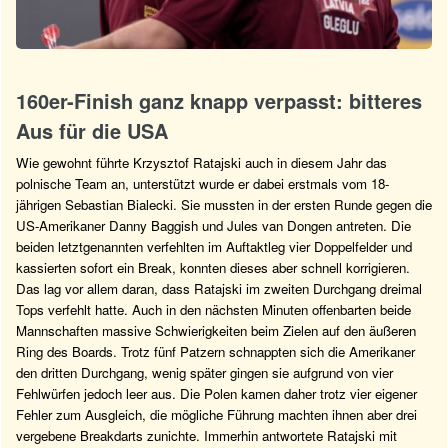
160er-Finish ganz knapp verpasst: bitteres
Aus für die USA
Wie gewohnt führte Krzysztof Ratajski auch in diesem Jahr das
polnische Team an, unterstützt wurde er dabei erstmals vom 18-
jährigen Sebastian Bialecki. Sie mussten in der ersten Runde gegen die
US-Amerikaner Danny Baggish und Jules van Dongen antreten. Die
beiden letztgenannten verfehlten im Auftaktleg vier Doppelfelder und
kassierten sofort ein Break, konnten dieses aber schnell korrigieren.
Das lag vor allem daran, dass Ratajski im zweiten Durchgang dreimal
Tops verfehlt hatte. Auch in den nächsten Minuten offenbarten beide
Mannschaften massive Schwierigkeiten beim Zielen auf den äußeren
Ring des Boards. Trotz fünf Patzern schnappten sich die Amerikaner
den dritten Durchgang, wenig später gingen sie aufgrund von vier
Fehlwürfen jedoch leer aus. Die Polen kamen daher trotz vier eigener
Fehler zum Ausgleich, die mögliche Führung machten ihnen aber drei
vergebene Breakdarts zunichte. Immerhin antwortete Ratajski mit