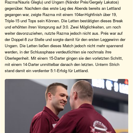
Razma/Nauris Gleglu) und Ungarn (Nándor Prés/Gergely Lakatos)
gegenüber. Nachdem das erste Leg des Abends bereits an Lettland
gegangen war, zeigte Razma mit einem 104er-Highfinish über 19,
Triple-15 und Tops sein Können. Die Letten bestätigten dieses Break
und erhöhten ihren Vorsprung auf 3:0. Zwei Möglichkeiten, um noch
weiter davonzuziehen, nutzte Razma jedoch nicht aus. Prés war auf
der Doppel-8 zur Stelle und sorgte damit für den ersten Leggewinn der
Ungarn. Die Letten ließen dieses Match jedoch nicht mehr spannend
werden, in der Schlussphase verdeutlichten sie nochmals ihre
Überlegenheit. Mit einem 15-Darter gingen sie den vorletzten Schritt,
mit einem 14-Darter unmittelbar danach den letzten. Unterm Strich
stand damit ein verdienter 5:1-Erfolg für Lettland.