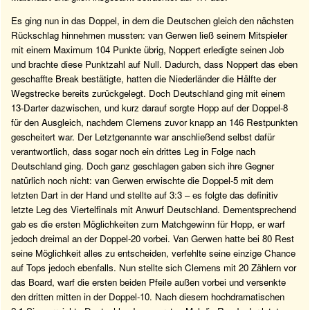
Es ging nun in das Doppel, in dem die Deutschen gleich den nächsten
Rückschlag hinnehmen mussten: van Gerwen ließ seinem Mitspieler
mit einem Maximum 104 Punkte übrig, Noppert erledigte seinen Job
und brachte diese Punktzahl auf Null. Dadurch, dass Noppert das eben
geschaffte Break bestätigte, hatten die Niederländer die Hälfte der
Wegstrecke bereits zurückgelegt. Doch Deutschland ging mit einem
13-Darter dazwischen, und kurz darauf sorgte Hopp auf der Doppel-8
für den Ausgleich, nachdem Clemens zuvor knapp an 146 Restpunkten
gescheitert war. Der Letztgenannte war anschließend selbst dafür
verantwortlich, dass sogar noch ein drittes Leg in Folge nach
Deutschland ging. Doch ganz geschlagen gaben sich ihre Gegner
natürlich noch nicht: van Gerwen erwischte die Doppel-5 mit dem
letzten Dart in der Hand und stellte auf 3:3 – es folgte das definitiv
letzte Leg des Viertelfinals mit Anwurf Deutschland. Dementsprechend
gab es die ersten Möglichkeiten zum Matchgewinn für Hopp, er warf
jedoch dreimal an der Doppel-20 vorbei. Van Gerwen hatte bei 80 Rest
seine Möglichkeit alles zu entscheiden, verfehlte seine einzige Chance
auf Tops jedoch ebenfalls. Nun stellte sich Clemens mit 20 Zählern vor
das Board, warf die ersten beiden Pfeile außen vorbei und versenkte
den dritten mitten in der Doppel-10. Nach diesem hochdramatischen