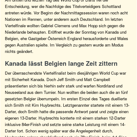
Entscheidung, wer die Nachfolge des Titelverteidigers Schottland
antreten würde. Vor Beginn der Nachmittagssession waren noch acht
Nationen im Rennen, unter anderem auch Deutschland. Im letzten
Viertelfinale wollten Gabriel Clemens und Max Hopp sich gegen die
Niederlande behaupten. Eröffnet wurde der Sonntag von Kanada und
Belgien, ehe Gastgeber Österreich England herausforderte und Wales
gegen Australien spielte. Im Vergleich zu gestern wurde am Modus
nichts geändert.
Kanada lässt Belgien lange Zeit zittern
Der überraschendste Viertelfinalist beim diesjährigen World Cup war
mit Sicherheit Kanada. Doch Jeff Smith und Matt Campbell
präsentierten sich bis hierhin sehr stark und warfen Nordirland und
Neuseeland aus dem Turnier. Nun wollten die beiden auch die an fünf
gesetzten Belgier überrumpeln. Im ersten Einzel des Tages duellierte
sich Smith mit Kim Huybrechts. Letztgenannter startete mit einem 13-
Darter, doch Smith hatte die passende Antwort parat und zeigte einen
eigenen 13-Darter. Huybrechts konterte mit einem starken 12-Darter
inklusive 84er-Finish und setzte seine starke Leistung mit einem 14-
Darter fort. Schon wenig später war die Angelegenheit durch,