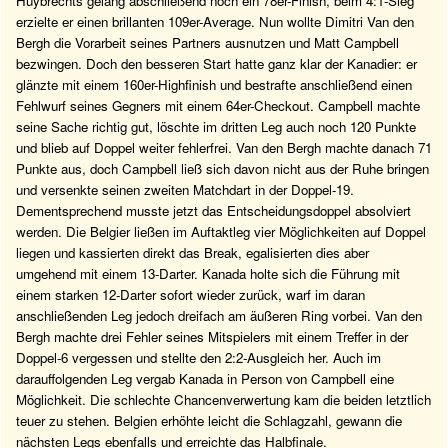
Huybrechts gelang abschließend noch ein 78er-Finish, beim 4:1-Sieg
erzielte er einen brillanten 109er-Average. Nun wollte Dimitri Van den
Bergh die Vorarbeit seines Partners ausnutzen und Matt Campbell
bezwingen. Doch den besseren Start hatte ganz klar der Kanadier: er
glänzte mit einem 160er-Highfinish und bestrafte anschließend einen
Fehlwurf seines Gegners mit einem 64er-Checkout. Campbell machte
seine Sache richtig gut, löschte im dritten Leg auch noch 120 Punkte
und blieb auf Doppel weiter fehlerfrei. Van den Bergh machte danach 71
Punkte aus, doch Campbell ließ sich davon nicht aus der Ruhe bringen
und versenkte seinen zweiten Matchdart in der Doppel-19.
Dementsprechend musste jetzt das Entscheidungsdoppel absolviert
werden. Die Belgier ließen im Auftaktleg vier Möglichkeiten auf Doppel
liegen und kassierten direkt das Break, egalisierten dies aber
umgehend mit einem 13-Darter. Kanada holte sich die Führung mit
einem starken 12-Darter sofort wieder zurück, warf im daran
anschließenden Leg jedoch dreifach am äußeren Ring vorbei. Van den
Bergh machte drei Fehler seines Mitspielers mit einem Treffer in der
Doppel-6 vergessen und stellte den 2:2-Ausgleich her. Auch im
darauffolgenden Leg vergab Kanada in Person von Campbell eine
Möglichkeit. Die schlechte Chancenverwertung kam die beiden letztlich
teuer zu stehen. Belgien erhöhte leicht die Schlagzahl, gewann die
nächsten Legs ebenfalls und erreichte das Halbfinale.