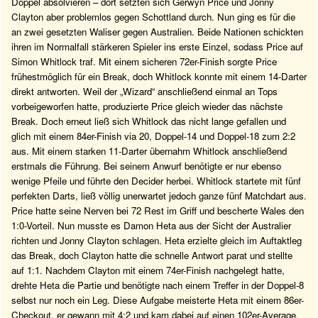
Doppel absolvieren – dort setzten sich Gerwyn Price und Jonny
Clayton aber problemlos gegen Schottland durch. Nun ging es für die
an zwei gesetzten Waliser gegen Australien. Beide Nationen schickten
ihren im Normalfall stärkeren Spieler ins erste Einzel, sodass Price auf
Simon Whitlock traf. Mit einem sicheren 72er-Finish sorgte Price
frühestmöglich für ein Break, doch Whitlock konnte mit einem 14-Darter
direkt antworten. Weil der „Wizard“ anschließend einmal an Tops
vorbeigeworfen hatte, produzierte Price gleich wieder das nächste
Break. Doch erneut ließ sich Whitlock das nicht lange gefallen und
glich mit einem 84er-Finish via 20, Doppel-14 und Doppel-18 zum 2:2
aus. Mit einem starken 11-Darter übernahm Whitlock anschließend
erstmals die Führung. Bei seinem Anwurf benötigte er nur ebenso
wenige Pfeile und führte den Decider herbei. Whitlock startete mit fünf
perfekten Darts, ließ völlig unerwartet jedoch ganze fünf Matchdart aus.
Price hatte seine Nerven bei 72 Rest im Griff und bescherte Wales den
1:0-Vorteil. Nun musste es Damon Heta aus der Sicht der Australier
richten und Jonny Clayton schlagen. Heta erzielte gleich im Auftaktleg
das Break, doch Clayton hatte die schnelle Antwort parat und stellte
auf 1:1. Nachdem Clayton mit einem 74er-Finish nachgelegt hatte,
drehte Heta die Partie und benötigte nach einem Treffer in der Doppel-8
selbst nur noch ein Leg. Diese Aufgabe meisterte Heta mit einem 86er-
Checkout, er gewann mit 4:2 und kam dabei auf einen 102er-Average.