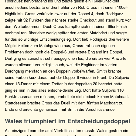
Rodriguez hervorragend los und zeigte gleich ein 160er-Checkout,
anschließend bestrafte er drei Fehler von Rob Cross mit einem 100er-
Highfinish. Cross verkürzte zwar auf der Doppel-4, doch Rodriguez
zeigte mit 92 Punkten das nächste starke Checkout und stand kurz vor
dem Weiterkommen. Doch Cross kämpfte sich mit einem 66er-Finish
nochmal ran, überlebte wenig später den ersten Matchdart und sorgte
für das so wichtige Entscheidungsleg. Dort ließ Rodriguez drei weitere
Möglichkeiten zum Matchgewinn aus, Cross traf nach eigenen
Problemen doch noch die Doppel-6 und rettete England ins Doppel.
Dort ging es zunächst sehr ausgeglichen los, die ersten vier Anwürfe
wurden allesamt verteidigt – auch, weil die Engländer im vierten
Durchgang mehrfach an den Doppeln vorbeiwarfen. Smith brachte
seine Farben kurz darauf auf der Doppel-6 wieder in Front. Da Suljovic
einen 13-Darter mit einem Treffer in der doppelten 20 beendet hatte,
ging es nun in das alles entscheidende Leg. Dort hätte Suljovic 110
Punkte ausmachen müssen, erarbeitete sich jedoch keinen Matchdart.
Stattdessen brachte Cross das Duell mit dem fünften Matchdart zu
Ende und erreichte gemeinsam mit Smith die Vorschlussrunde.
Wales triumphiert im Entscheidungsdoppel
Als einziges Team der acht Viertelfinalisten musste Wales gestern ein