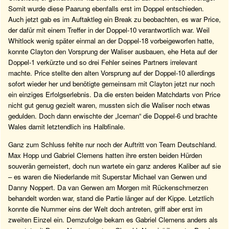
Somit wurde diese Paarung ebenfalls erst im Doppel entschieden.
Auch jetzt gab es im Auftaktleg ein Break zu beobachten, es war Price,
der dafür mit einem Treffer in der Doppel-10 verantwortlich war. Weil
Whitlock wenig später einmal an der Doppel-18 vorbeigeworfen hatte,
konnte Clayton den Vorsprung der Waliser ausbauen, ehe Heta auf der
Doppel-1 verkürzte und so drei Fehler seines Partners irrelevant
machte. Price stellte den alten Vorsprung auf der Doppel-10 allerdings
sofort wieder her und benötigte gemeinsam mit Clayton jetzt nur noch
ein einziges Erfolgserlebnis. Da die ersten beiden Matchdarts von Price
nicht gut genug gezielt waren, mussten sich die Waliser noch etwas
gedulden. Doch dann erwischte der „Iceman“ die Doppel-6 und brachte
Wales damit letztendlich ins Halbfinale.
Ganz zum Schluss fehlte nur noch der Auftritt von Team Deutschland.
Max Hopp und Gabriel Clemens hatten ihre ersten beiden Hürden
souverän gemeistert, doch nun wartete ein ganz anderes Kaliber auf sie
– es waren die Niederlande mit Superstar Michael van Gerwen und
Danny Noppert. Da van Gerwen am Morgen mit Rückenschmerzen
behandelt worden war, stand die Partie länger auf der Kippe. Letztlich
konnte die Nummer eins der Welt doch antreten, griff aber erst im
zweiten Einzel ein. Demzufolge bekam es Gabriel Clemens anders als