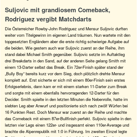
Suljovic mit grandiosem Comeback,
Rodriguez vergibt Matchdarts
Die Österreicher Rowby-John Rodriguez und Mensur Suljovic durften
weiter vom Titelgewinn im eigenen Land träumen. Nun wartete mit den
topgesetzten Engländern aber die erste richtig schwierige Aufgabe auf
die beiden. Wie gestern auch war Suljovic zuerst an der Reihe, ihm
stand dabei Michael Smith gegenüber. Suljovic setzte im Auftaktleg
drei Breakdarts in den Sand, auf der anderen Seite gelang Smith mit
einem 13-Darter selbst das Break. Ein 72er-Finish später stand der
„Bully Boy“ bereits kurz vor dem Sieg, doch plötzlich drehte Mensur
komplett auf. Erst sicherte er sich mit einem 80er-Finish sein erstes
Erfolgserlebnis, dann kam er mit einem starken 11-Darter zum Break
und sorgte mit einem ebenfalls hervorragenden 12-Darter für den
Decider. Smith spielte in den letzten Minuten die Nebenrolle, hatte im
siebten Leg aber Anwurf und positionierte sich nach zwölf Würfen bei
16 Punkten Rest. Doch Mensur war zuerst an der Reihe und machte
das Comeback mit einem 87er-Bullfinish perfekt. Suljovic spielte in den
letzten vier Legs einen 122er- und insgesamt einen 110er-Average und
brachte die Alpenrepublik mit 1:0 in Führung. Im zweiten Einzel legte