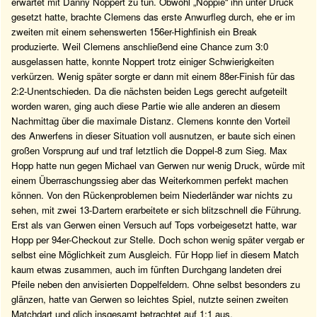
erwartet mit Danny Noppert zu tun. Obwohl „Noppie“ ihn unter Druck
gesetzt hatte, brachte Clemens das erste Anwurfleg durch, ehe er im
zweiten mit einem sehenswerten 156er-Highfinish ein Break
produzierte. Weil Clemens anschließend eine Chance zum 3:0
ausgelassen hatte, konnte Noppert trotz einiger Schwierigkeiten
verkürzen. Wenig später sorgte er dann mit einem 88er-Finish für das
2:2-Unentschieden. Da die nächsten beiden Legs gerecht aufgeteilt
worden waren, ging auch diese Partie wie alle anderen an diesem
Nachmittag über die maximale Distanz. Clemens konnte den Vorteil
des Anwerfens in dieser Situation voll ausnutzen, er baute sich einen
großen Vorsprung auf und traf letztlich die Doppel-8 zum Sieg. Max
Hopp hatte nun gegen Michael van Gerwen nur wenig Druck, würde mit
einem Überraschungssieg aber das Weiterkommen perfekt machen
können. Von den Rückenproblemen beim Niederländer war nichts zu
sehen, mit zwei 13-Dartern erarbeitete er sich blitzschnell die Führung.
Erst als van Gerwen einen Versuch auf Tops vorbeigesetzt hatte, war
Hopp per 94er-Checkout zur Stelle. Doch schon wenig später vergab er
selbst eine Möglichkeit zum Ausgleich. Für Hopp lief in diesem Match
kaum etwas zusammen, auch im fünften Durchgang landeten drei
Pfeile neben den anvisierten Doppelfeldern. Ohne selbst besonders zu
glänzen, hatte van Gerwen so leichtes Spiel, nutzte seinen zweiten
Matchdart und glich insgesamt betrachtet auf 1:1 aus.