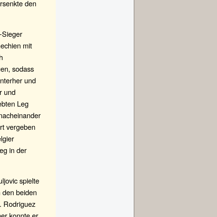
ersenkte den
y-Sieger
echien mit
h
gen, sodass
nterher und
r und
ebten Leg
 nacheinander
rt vergeben
lgier
eg in der
jovic spielte
 den beiden
. Rodriguez
er konnte er