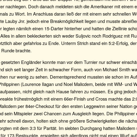
ter nachlegen. Doch danach meldeten sich die Amerikaner mit einem 
mals zu Wort. Im Anschluss daran ließ der mit einem sehr schnellen 
te Lauby Jnr. jedoch eine Breakmöglichkeit liegen und musste abreiße
r legten nämlich einen 15-Darter hinterher und hatten die Ziellinie scho
 Alles in allem bekleckerten sich weder Suljovic noch Rodriguez mit R
letztlich aber gefahrlos zu Ende. Unterm Strich stand ein 5:2-Erfolg, der
e Runde brachte.
s gesetzten Engländer konnte man vor dem Turnier nur schwer einsch
d sich seit langer Zeit in schwacher Form, auch von Michael Smith wa
chen nur wenig zu sehen. Dementsprechend mussten sie schon im Auf
Philippinen (Lourence Ilagan und Noel Malicdem, beide mit WM- und 
 aufpassen, nicht gleich nach Hause fahren zu müssen. Es ging jedoc
breakte frühestmöglich mit einem 66er-Finish und Cross machte das 2:0
licdem per 84er-Checkout für den ersten Leggewinn seiner Nation ge
nd sein Mitspieler zwei Chancen zum Ausgleich liegen. Die Philippiner 
sehr schnell davon, holten sich ohne größere Schwierigkeiten die näch
rgten mit dem 3:3 für Parität. Im siebten Durchgang hatten Malicdem 
für 173 Restpunkte, erspielten sich allerdings nicht mal einen Wurf au