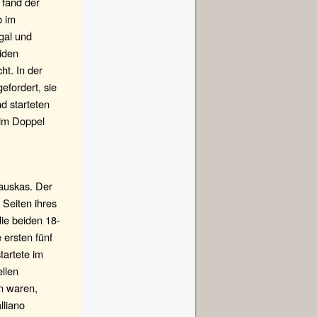
 fand der
b im
gal und
eiden
ht. In der
efordert, sie
d starteten
 im Doppel
auskas. Der
Seiten ihres
ie beiden 18-
 ersten fünf
tartete im
llen
n waren,
lliano