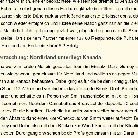
ein 112er-Finish, ehe er beobachtete, wie Heinsoe dreimal außen an 
 Puha traf selbst genau dieses Feld und glänzte im dritten Leg mit ein
Laursen sicherte Dänemark anschließend das erste Erfolgserlebnis, d
 schon wieder erfolgreich und rückte seine Nation ganz nah an die Ziell
e Matchdart nicht gut genug gezielt war, ging ein Leg noch an die Skan
 stellte Harris seinem Partner mit einer 137 60 Restpunkte, die Puha fe
So stand am Ende ein klarer 5:2-Erfolg.
erraschung: Nordirland unterliegt Kanada
nd war zum ersten Mal ein gesetztes Team im Einsatz. Daryl Gurney 
lten wie gewohnt gemeinsam für Nordirland und wollten sich gegen Ma
ith aus Kanada behaupten. Dabei ging es für die beiden richtig gut los
m Start 117 Zähler und verhinderte das drohende Break. Doch Kanada 
rter und schaffte es in Person von Smith anschließend, mit einen 154
 übernehmen. Nachdem Campbell das Break auf der doppelten 2 bestät
Gurney für die Nordiren. Doch die Kanadier waren weiter hervorragen
 den Abstand dank eines 72er-Checkouts von Smith weiter aufrecht. Ber
rney und Dolan also mit dem Rücken zur Wand, kamen mit der Situatio
 siebten Durchgang erwischten beide Profis gemeinsam mit 21 Darts ni