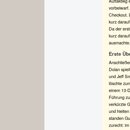
Auftaktleg 
vorbeiwarf.
Checkout. 
kurz darauf
Da der erst
kurz darauf
ausmachte. 
Erste Üb
Anschließe
Dolan spie
und Jeff Sm
löschte zu
einem 13-Da
Führung zu
verkürzte 
und hielten
standen Gu
zurecht: im