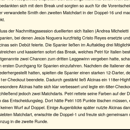
bedankten sich mit dem Break und sorgten so auch für die Vorentsche
er verwandelte Smith den zweiten Matchdart in der Doppel-16 und mac
kt.
ss der Nachmittagssession duellierten sich Italien (Andrea Micheletti
Spanien, bei denen Jesús Noguera kurzfristig Cristo Reyes ersetzte und
cinas sein Debüt feierte. Die Spanier ließen im Auftaktleg drei Möglich
treichen und kassierten sofort das Break, welches Petri für Italien best
tztgenannte zwei Chancen zum dritten Leggewinn vergeben hatte, schaf
n ersten Durchgang für Spanien einzufahren. Nachdem die Italiener d
derhergestellt hatten, spielten die Spanier einen starken 12-Darter, 
1er-Checkout beendete. Dadurch gestärkt ließ Alcinas ein 118er-Highf
besondere Alcinas hatte sich klar verbessert und legte ein 68er-Checko
hließend jedoch zwei Matchdarts. Petri rettete seine Farben auf der 
in das Entscheidungsleg. Dort hätte Petri 105 Punkte löschen müssen, 
 keinen Wurf auf Doppel. Einige Augenblicke später nutzte Alcinas da
siebten Matchdart, erwischte die Doppel-1 und freute sich gemeinsam
inzug in die zweite Runde.