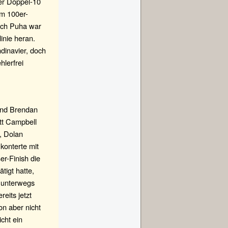
der Doppel-10
em 100er-
och Puha war
inie heran.
dinavier, doch
hlerfrei
und Brendan
tt Campbell
, Dolan
konterte mit
er-Finish die
igt hatte,
d unterwegs
eits jetzt
n aber nicht
cht ein