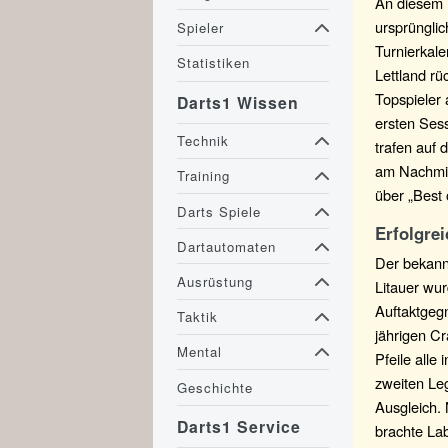
An diesem 
ursprüngli
Spieler
Turnierkal
Statistiken
Lettland rü
Topspieler 
Darts1 Wissen
ersten Sess
Technik
trafen auf 
am Nachmitt
Training
über „Best 
Darts Spiele
Erfolgre
Dartautomaten
Der bekann
Ausrüstung
Litauer wu
Auftaktgegn
Taktik
jährigen Cr
Mental
Pfeile alle
zweiten Le
Geschichte
Ausgleich.
Darts1 Service
brachte La