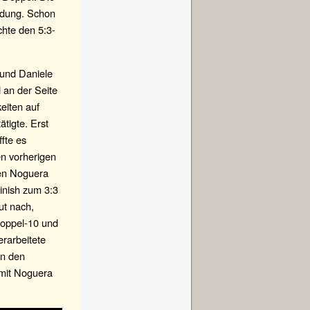
idung. Schon
hte den 5:3-
 und Daniele
 an der Seite
keiten auf
ätigte. Erst
fte es
en vorherigen
den Noguera
inish zum 3:3
ut nach,
Doppel-10 und
erarbeitete
nn den
 mit Noguera