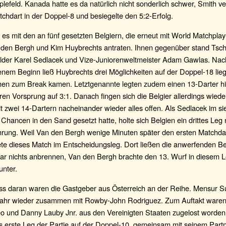
iplefeld. Kanada hatte es da natürlich nicht sonderlich schwer, Smith v
chdart in der Doppel-8 und besiegelte den 5:2-Erfolg.
 es mit den an fünf gesetzten Belgiern, die erneut mit World Matchpla
n den Bergh und Kim Huybrechts antraten. Ihnen gegenüber stand Tsch
lder Karel Sedlacek und Vize-Juniorenweltmeister Adam Gawlas. Nac
enem Beginn ließ Huybrechts drei Möglichkeiten auf der Doppel-18 lie
hen zum Break kamen. Letztgenannte legten zudem einen 13-Darter hi
ren Vorsprung auf 3:1. Danach fingen sich die Belgier allerdings wiede
 zwei 14-Dartern nacheinander wieder alles offen. Als Sedlacek im si
Chancen in den Sand gesetzt hatte, holte sich Belgien ein drittes Leg
hrung. Weil Van den Bergh wenige Minuten später den ersten Matchda
ete dieses Match im Entscheidungsleg. Dort ließen die anwerfenden Be
gar nichts anbrennen, Van den Bergh brachte den 13. Wurf in diesem L
unter.
s daran waren die Gastgeber aus Österreich an der Reihe. Mensur Sul
Jahr wieder zusammen mit Rowby-John Rodriguez. Zum Auftakt waren
o und Danny Lauby Jnr. aus den Vereinigten Staaten zugelost worden
 erste Leg der Partie auf der Doppel-10, gemeinsam mit seinem Partn