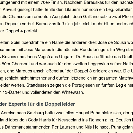
 umgehend mit einem 70er-Finish. Nachdem Barauskas für den nächs
 Anwurf gesorgt hatte, fehlte den Litauern nur noch ein Leg. Gibraltar 
h die Chance zum erneuten Ausgleich, doch Galliano setzte zwei Pfeil
 Doppeln vorbei. Barauskas ließ sich jetzt nicht mehr bitten und mac
der Doppel-4 perfekt.
eiten Spiel überstrahlte ein Name die anderen drei: José de Sousa wo
usammen mit José Marques in die nächste Runde bringen. Im Weg sta
ik Kovacs und Janos Vegsö aus Ungarn. De Sousa eröffnete das Duell
 80er-Checkout und war auch für den zweiten Leggewinn seiner Nati
lich, ehe Marques anschließend auf der Doppel-8 erfolgreich war. Di
g schlicht nicht hinterher und durften letztendlich im gesamten Matchve
elder werfen. Stattdessen zeigten die Portugiesen im fünften Leg eine
en 13-Darter und vollendeten den Whitewash.
der Experte für die Doppelfelder
 Anreise nach Salzburg hatte zweifellos Haupai Puha hinter sich, der
land lebenden Cody Harris für Neuseeland ins Rennen ging. Deutlich 
aus Dänemark stammenden Per Laursen und Nils Heinsoe. Puha gelang