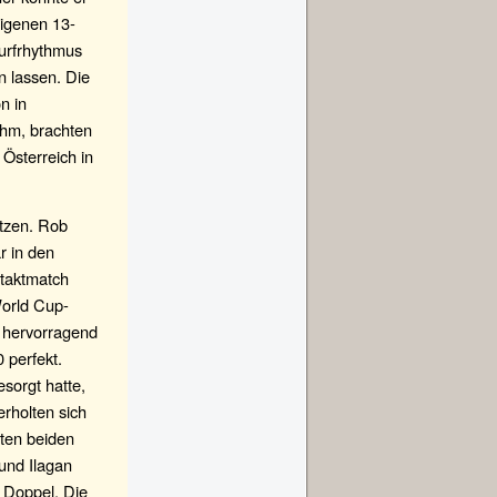
eigenen 13-
Wurfrhythmus
n lassen. Die
n in
uhm, brachten
 Österreich in
ätzen. Rob
r in den
taktmatch
World Cup-
h hervorragend
 perfekt.
sorgt hatte,
erholten sich
sten beiden
und Ilagan
f Doppel. Die