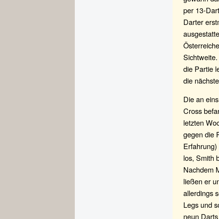
per 13-Dar
Darter erst
ausgestatte
Österreiche
Sichtweite.
die Partie 
die nächst
Die an ein
Cross befan
letzten Wo
gegen die 
Erfahrung)
los, Smith 
Nachdem Ma
ließen er u
allerdings 
Legs und so
neun Darts 