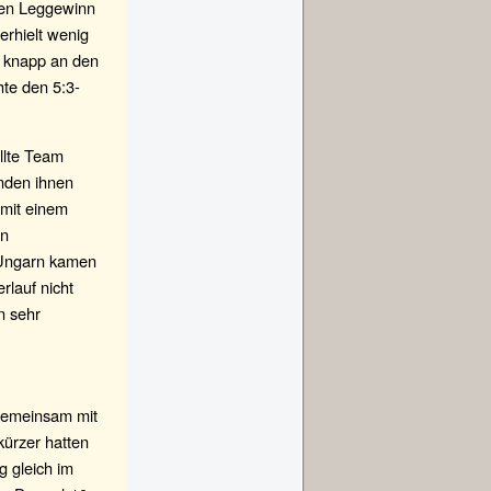
ten Leggewinn
erhielt wenig
e knapp an den
hte den 5:3-
llte Team
nden ihnen
 mit einem
on
e Ungarn kamen
rlauf nicht
n sehr
 gemeinsam mit
kürzer hatten
 gleich im