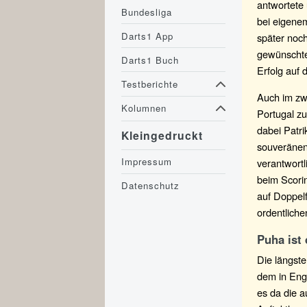
antwortete
Bundesliga
bei eigenem
Darts1 App
später noc
gewünschten
Darts1 Buch
Erfolg auf 
Testberichte
Auch im zw
Kolumnen
Portugal z
dabei Patr
Kleingedruckt
souveränen
Impressum
verantwort
beim Scorin
Datenschutz
auf Doppelf
ordentlich
Puha ist 
Die längste
dem in Eng
es da die 