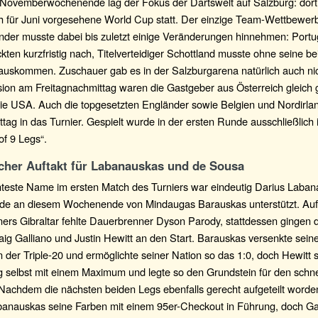
Novemberwochenende lag der Fokus der Dartswelt auf Salzburg: dort
ch für Juni vorgesehene World Cup statt. Der einzige Team-Wettbewer
ender musste dabei bis zuletzt einige Veränderungen hinnehmen: Portu
ckten kurzfristig nach, Titelverteidiger Schottland musste ohne seine b
auskommen. Zuschauer gab es in der Salzburgarena natürlich auch nic
ion am Freitagnachmittag waren die Gastgeber aus Österreich gleich g
die USA. Auch die topgesetzten Engländer sowie Belgien und Nordirlan
ag in das Turnier. Gespielt wurde in der ersten Runde ausschließlich
of 9 Legs“.
icher Auftakt für Labanauskas und de Sousa
teste Name im ersten Match des Turniers war eindeutig Darius Laban
rde an diesem Wochenende von Mindaugas Barauskas unterstützt. Auf 
ers Gibraltar fehlte Dauerbrenner Dyson Parody, stattdessen gingen d
aig Galliano und Justin Hewitt an den Start. Barauskas versenkte seine
 in der Triple-20 und ermöglichte seiner Nation so das 1:0, doch Hewitt s
g selbst mit einem Maximum und legte so den Grundstein für den schne
 Nachdem die nächsten beiden Legs ebenfalls gerecht aufgeteilt worde
banauskas seine Farben mit einem 95er-Checkout in Führung, doch Ga