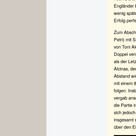
Engländer 
wenig spät
Erfolg perfe
Zum Abschlu
Petri) mit 
von Toni Al
Doppel vers
als der Le
Alcinas, de
Abstand wie
mit einem 8
folgen. Ins
vergab ansc
die Partie 
sich jedoch
insgesamt 
über den E