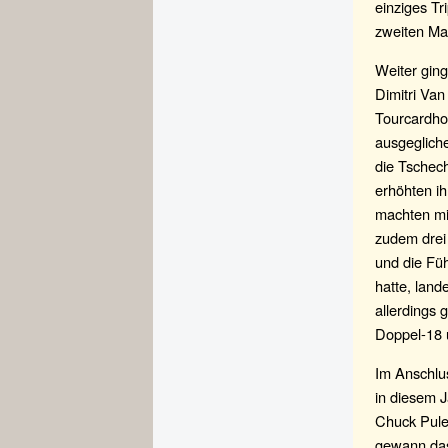
einziges Tr
zweiten Mat
Weiter ging
Dimitri Va
Tourcardho
ausgeglich
die Tschec
erhöhten ih
machten mit
zudem drei 
und die Fü
hatte, land
allerdings 
Doppel-18 
Im Anschlus
in diesem 
Chuck Pule
gewann das