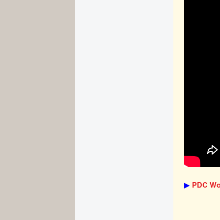
▶
PDC Wo