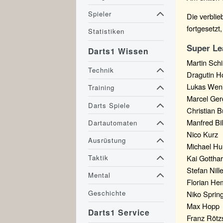
Spieler
Die verbli
fortgesetzt
Statistiken
Super Le
Darts1 Wissen
Martin Schi
Technik
Dragutin H
Lukas Wen
Training
Marcel Ge
Darts Spiele
Christian 
Manfred Bil
Dartautomaten
Nico Kurz
Ausrüstung
Michael Hu
Kai Gotthar
Taktik
Stefan Nill
Mental
Florian He
Geschichte
Niko Sprin
Max Hopp
Darts1 Service
Franz Rötz