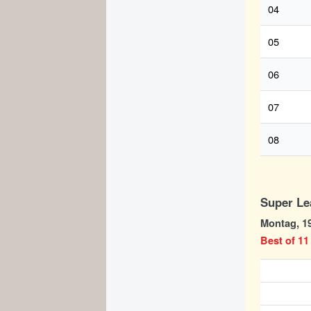
04
05
06
07
08
Super Le
Montag, 19
Best of 11