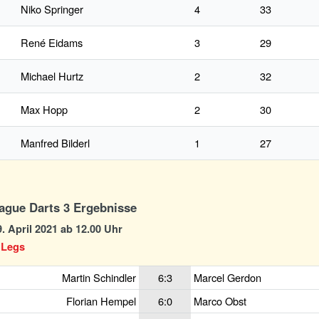
Niko Springer
4
33
René Eidams
3
29
Michael Hurtz
2
32
Max Hopp
2
30
Manfred Bilderl
1
27
ague Darts 3 Ergebnisse
. April 2021 ab 12.00 Uhr
 Legs
Martin Schindler
6:3
Marcel Gerdon
Florian Hempel
6:0
Marco Obst