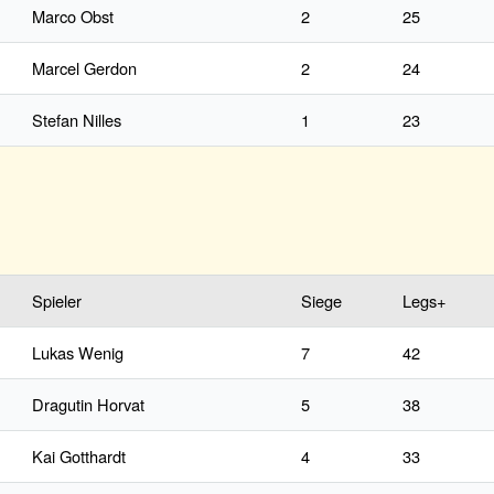
Marco Obst
2
25
Marcel Gerdon
2
24
Stefan Nilles
1
23
Spieler
Siege
Legs+
Lukas Wenig
7
42
Dragutin Horvat
5
38
Kai Gotthardt
4
33