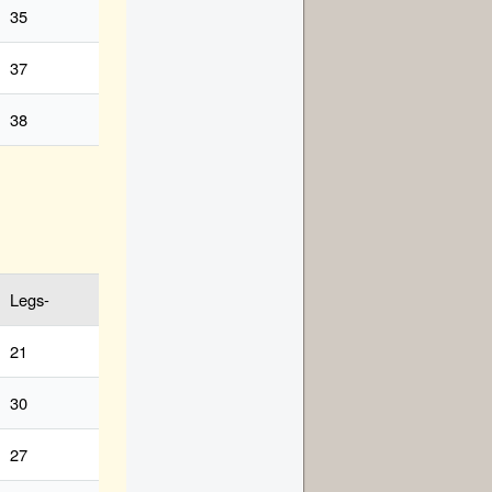
35
37
38
Legs-
21
30
27