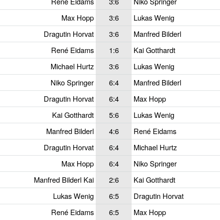
René Eidams
3:6
Niko Springer
Max Hopp
3:6
Lukas Wenig
Dragutin Horvat
3:6
Manfred Bilderl
René Eidams
1:6
Kai Gotthardt
Michael Hurtz
3:6
Lukas Wenig
Niko Springer
6:4
Manfred Bilderl
Dragutin Horvat
6:4
Max Hopp
Kai Gotthardt
5:6
Lukas Wenig
Manfred Bilderl
4:6
René Eidams
Dragutin Horvat
6:4
Michael Hurtz
Max Hopp
6:4
Niko Springer
Manfred Bilderl Kai
2:6
Kai Gotthardt
Lukas Wenig
6:5
Dragutin Horvat
René Eidams
6:5
Max Hopp