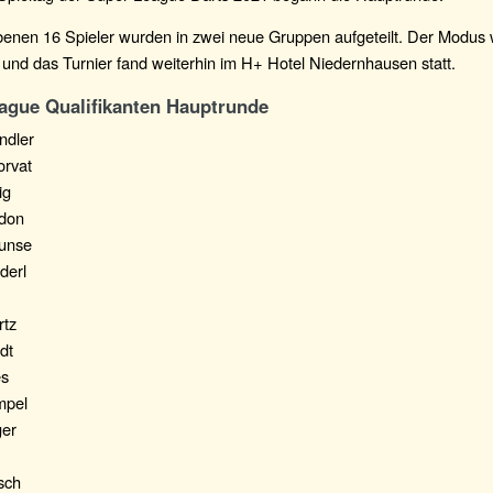
ebenen 16 Spieler wurden in zwei neue Gruppen aufgeteilt. Der Modus
, und das Turnier fand weiterhin im H+ Hotel Niedernhausen statt.
ague Qualifikanten Hauptrunde
ndler
orvat
ig
rdon
Bunse
derl
rtz
dt
es
mpel
ger
sch