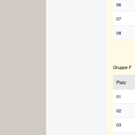
06
07
08
Gruppe F
Platz
01
02
03