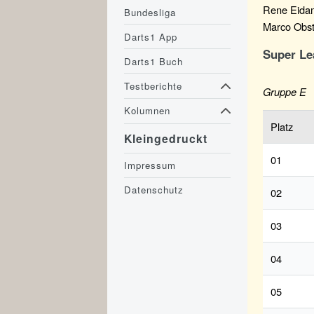
Rene Eida
Bundesliga
Marco Obs
Darts1 App
Super Le
Darts1 Buch
Testberichte
Gruppe E
Kolumnen
Platz
Kleingedruckt
01
Impressum
Datenschutz
02
03
04
05