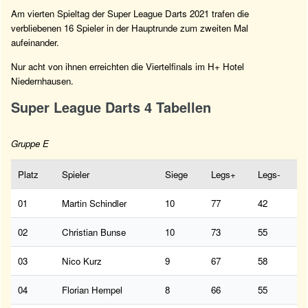
Am vierten Spieltag der Super League Darts 2021 trafen die
verbliebenen 16 Spieler in der Hauptrunde zum zweiten Mal
aufeinander.
Nur acht von ihnen erreichten die Viertelfinals im H+ Hotel
Niedernhausen.
Super League Darts 4 Tabellen
Gruppe E
Platz
Spieler
Siege
Legs+
Legs-
01
Martin Schindler
10
77
42
02
Christian Bunse
10
73
55
03
Nico Kurz
9
67
58
04
Florian Hempel
8
66
55