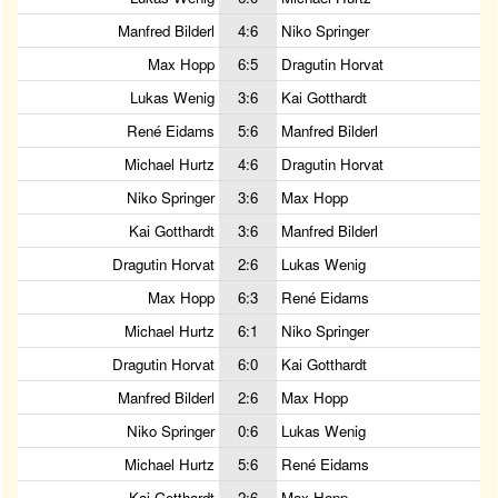
Manfred Bilderl
4:6
Niko Springer
Max Hopp
6:5
Dragutin Horvat
Lukas Wenig
3:6
Kai Gotthardt
René Eidams
5:6
Manfred Bilderl
Michael Hurtz
4:6
Dragutin Horvat
Niko Springer
3:6
Max Hopp
Kai Gotthardt
3:6
Manfred Bilderl
Dragutin Horvat
2:6
Lukas Wenig
Max Hopp
6:3
René Eidams
Michael Hurtz
6:1
Niko Springer
Dragutin Horvat
6:0
Kai Gotthardt
Manfred Bilderl
2:6
Max Hopp
Niko Springer
0:6
Lukas Wenig
Michael Hurtz
5:6
René Eidams
Kai Gotthardt
2:6
Max Hopp