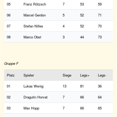
05
Franz Rötzsch
7
53
59
06
Marcel Gerdon
5
52
71
07
Stefan Nilles
4
52
70
08
Marco Obst
3
44
73
Gruppe F
Platz
Spieler
Siege
Legs+
Legs-
01
Lukas Wenig
13
81
36
02
Dragutin Horvat
7
66
64
03
Max Hopp
7
66
65