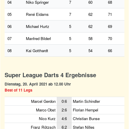
04
Niko Springer
7
60
68
05
René Eidams
7
62
71
06
Michael Hurtz
5
62
69
07
Manfred Bilderl
5
58
70
08
Kai Gotthardt
5
54
66
Super League Darts 4 Ergebnisse
Dienstag, 20. April 2021 ab 12.00 Uhr
Best of 11 Legs
Marcel Gerdon
0:6
Martin Schindler
Marco Obst
2:6
Florian Hempel
Nico Kurz
4:6
Christian Bunse
Franz Rötzsch
6:2
Stefan Nilles