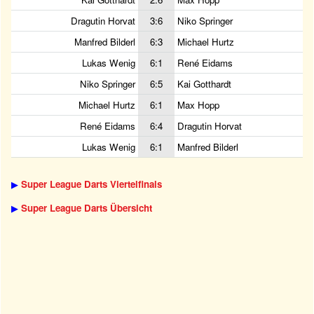
Dragutin Horvat
3:6
Niko Springer
Manfred Bilderl
6:3
Michael Hurtz
Lukas Wenig
6:1
René Eidams
Niko Springer
6:5
Kai Gotthardt
Michael Hurtz
6:1
Max Hopp
René Eidams
6:4
Dragutin Horvat
Lukas Wenig
6:1
Manfred Bilderl
▶
Super League Darts Viertelfinals
▶
Super League Darts Übersicht