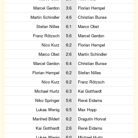
Marcel Gerdon
3:6
Florian Hempel
Martin Schindler
4:6
Christian Bunse
Stefan Nilles
6:1
Marco Obst
Franz Rötzsch
5:6
Marcel Gerdon
Nico Kurz
6:2
Florian Hempel
Marco Obst
2:6
Martin Schindler
Marcel Gerdon
6:4
Christian Bunse
Florian Hempel
6:2
Stefan Nilles
Nico Kurz
6:2
Franz Rötzsch
Michael Hurtz
6:3
Kai Gotthardt
Niko Springer
5:6
René Eidams
Lukas Wenig
6:5
Max Hopp
Manfred Bilderl
6:2
Dragutin Horvat
Kai Gotthardt
2:6
René Eidams
Lukas Wenig
6:0
Michael Hurtz