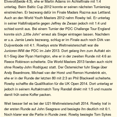
Elvevoll(beide 4:3), ehe er Martin Adams im Achtelfinale mit 1:4
unterlag. Beim Baltic Cup 2012 konnte er seinen nächsten Turniersieg
einstreichen. Er bezwang dafür im Finale Madars Razma aus Lettland.
Auch an den World Youth Masters 2012 nahm Rowby teil. Er unterlag
in seiner Halbfinalpartie gegen Jeffrey de Zwaan jedoch mit 1:4 und
schied somit aus. Bei einem Turnier der PDC Challenge Tour England
konnte sich „Little John“ erneut als Sieger eintragen lassen. Nachdem
er u.a. Jamie Lewis bezwang, schlug er im Finale auch noch Dirk van
Duijvenbode mit 4:1. Rowbys erste Weltmeisterschaft war die
Junioren-WM der PDC im Jahr 2013. Dort gelang ihm zum Auftakt ein
6:1-Sieg über Ryan Harrington, ehe er in der zweiten Runde mit 4:6 an
Reece Robinson scheiterte. Die World Masters 2013 fanden auch nicht
ohne Rowby-John Rodriguez statt. Der Österreicher fuhr Siege über
Andy Beardmore, Michael van der Horst und Remon Hurrebrink ein,
ehe er in der Runde der letzten 80 mit 2:3 an Phil Blackwell scheiterte.
Rowby schaffte die Qualifikation für die UK Open 2014. Dort unterlag er
jedoch in seinem Auftaktmatch Tony Randall direkt mit 1:5 und musste
damit früh seine Koffer packen.
Weit besser lief es bei der U21-Weltmeisterschaft 2014. Rowby traf in
der ersten Runde auf John Seagrave und besiegte ihn deutlich mit 6:1.
Noch klarer war die Partie in Runde zwei. Rowby besiegte Tom Sykes