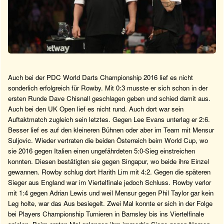
Auch bei der PDC World Darts Championship 2016 lief es nicht
sonderlich erfolgreich für Rowby. Mit 0:3 musste er sich schon in der
ersten Runde Dave Chisnall geschlagen geben und schied damit aus.
Auch bei den UK Open lief es nicht rund. Auch dort war sein
Auftaktmatch zugleich sein letztes. Gegen Lee Evans unterlag er 2:6.
Besser lief es auf den kleineren Bühnen oder aber im Team mit Mensur
Suljovic. Wieder vertraten die beiden Österreich beim World Cup, wo
sie 2016 gegen Italien einen ungefährdeten 5:0-Sieg einstreichen
konnten. Diesen bestätigten sie gegen Singapur, wo beide ihre Einzel
gewannen. Rowby schlug dort Harith Lim mit 4:2. Gegen die späteren
Sieger aus England war im Viertelfinale jedoch Schluss. Rowby verlor
mit 1:4 gegen Adrian Lewis und weil Mensur gegen Phil Taylor gar kein
Leg holte, war das Aus besiegelt. Zwei Mal konnte er sich in der Folge
bei Players Championship Turnieren in Barnsley bis ins Viertelfinale