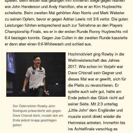
spielen. Beim ersten Mal gelangen ihm immerhin Siege gegen Namen
wie John Henderson und Andy Hamilton, ehe er an Kim Huybrechts
scheiterte. Beim zweiten Mal gehörten Alan Norris und Mark Webster
zu seinen Opfern, bevor er gegen Adrian Lewis mit 3:6 verlor. Die guten
Leistungen führten entsprechend auch zur Teilnahme an den Players
Championship Finals, wo er in der ersten Runde Ronny Huybrechts mit
6:4 besiegen konnte. Gegen Joe Cullen in der zweiten Runde kassierte
er dann aber einen 0:6-Whitewash und schied aus.
Hochmotiviert ging Rowby in die
Weltmeisterschaft des Jahres
2017. Wie schon im Vorjahr war
Dave Chisnall sein Gegner und
dieses Mal war er gewillt, sich für
die Pleite zu revanchieren. Er
spielte auch sehr gut, hatte am
Ende jedoch das Glück nicht auf
seiner Seite. Mit 2:3 unterlag
Der Österreicher Rowby-John
„Little John“ dem Engländer und
Rodriguez präsentierte sich gegen
Dave Chisnall stark, musste sich am
musste somit direkt wieder die
Ende jedoch knapp geschlagen
Heimreise antreten. Immerhin bis
geben
ins Achtelfinale verschlug es