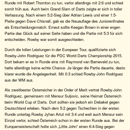
Runde mit Robert Thornton zu tun, verlor allerdings mit 2:6 und schied
somit früh aus. Auch beim Grand Slam of Darts zeigte er sich in toller
Verfassung. Nach einem 5:2-Sieg über Adrian Lewis und einer 1:5-
Pleite gegen Dave Chisnall, gab es die Neuauflage des Juniorenfinales
als Entscheidungsmatch. Erneut sollte Keegan Brown in einer engen
Partie das Glück auf seiner Seite haben und die Partie mit 5:3 für sich
entscheiden. Rowby war somit ausgeschieden.
Durch die tollen Leistungen in der European Tour, qualifizierte sich
Rowby-John Rodriguez für die PDC World Darts Championship 2015.
Dort bekam er es in Runde eins mit Raymond van Barneveld zu tun,
hatte allerdings keine echte Chance. Je länger die Partie dauerte, desto
klarer wurde die Angelegenheit. Mit 0:3 schied Rowby-John Rodriguez
aus der WM aus.
Als zweitbester Österreicher in der Order of Merit vertrat Rowby-John
Rodriguez, gemeinsem mit Mensur Suljovic, seine Heimat Österreich
beim World Cup of Darts. Dort sollten sie jedoch ein Debakel gegen
Deutschland erleben. Nach dem 5:2 gegen Tschechien in der ersten
Runde unterlag Rowby Jyhan Artut mit 3:4 und weil auch Mensur sein
Einzel verlor, schied Österreich schon in der ersten Runde aus. Bei der
Europameisterschaft holte sich „Little John“ einen 6:4-Sieg gegen