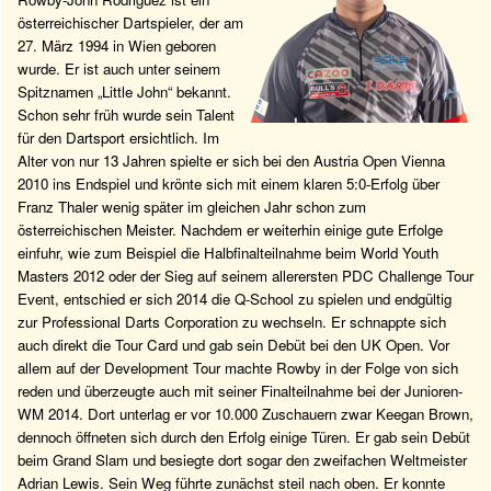
österreichischer Dartspieler, der am
27. März 1994 in Wien geboren
wurde. Er ist auch unter seinem
Spitznamen „Little John“ bekannt.
Schon sehr früh wurde sein Talent
für den Dartsport ersichtlich. Im
Alter von nur 13 Jahren spielte er sich bei den Austria Open Vienna
2010 ins Endspiel und krönte sich mit einem klaren 5:0-Erfolg über
Franz Thaler wenig später im gleichen Jahr schon zum
österreichischen Meister. Nachdem er weiterhin einige gute Erfolge
einfuhr, wie zum Beispiel die Halbfinalteilnahme beim World Youth
Masters 2012 oder der Sieg auf seinem allerersten PDC Challenge Tour
Event, entschied er sich 2014 die Q-School zu spielen und endgültig
zur Professional Darts Corporation zu wechseln. Er schnappte sich
auch direkt die Tour Card und gab sein Debüt bei den UK Open. Vor
allem auf der Development Tour machte Rowby in der Folge von sich
reden und überzeugte auch mit seiner Finalteilnahme bei der Junioren-
WM 2014. Dort unterlag er vor 10.000 Zuschauern zwar Keegan Brown,
dennoch öffneten sich durch den Erfolg einige Türen. Er gab sein Debüt
beim Grand Slam und besiegte dort sogar den zweifachen Weltmeister
Adrian Lewis. Sein Weg führte zunächst steil nach oben. Er konnte