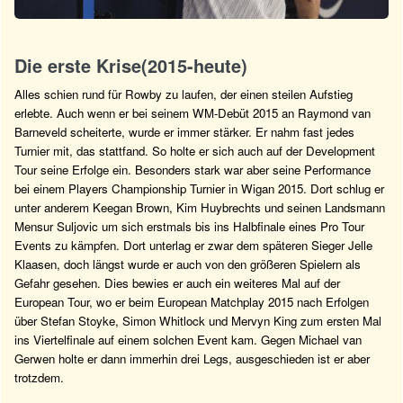
Die erste Krise(2015-heute)
Alles schien rund für Rowby zu laufen, der einen steilen Aufstieg
erlebte. Auch wenn er bei seinem WM-Debüt 2015 an Raymond van
Barneveld scheiterte, wurde er immer stärker. Er nahm fast jedes
Turnier mit, das stattfand. So holte er sich auch auf der Development
Tour seine Erfolge ein. Besonders stark war aber seine Performance
bei einem Players Championship Turnier in Wigan 2015. Dort schlug er
unter anderem Keegan Brown, Kim Huybrechts und seinen Landsmann
Mensur Suljovic um sich erstmals bis ins Halbfinale eines Pro Tour
Events zu kämpfen. Dort unterlag er zwar dem späteren Sieger Jelle
Klaasen, doch längst wurde er auch von den größeren Spielern als
Gefahr gesehen. Dies bewies er auch ein weiteres Mal auf der
European Tour, wo er beim European Matchplay 2015 nach Erfolgen
über Stefan Stoyke, Simon Whitlock und Mervyn King zum ersten Mal
ins Viertelfinale auf einem solchen Event kam. Gegen Michael van
Gerwen holte er dann immerhin drei Legs, ausgeschieden ist er aber
trotzdem.