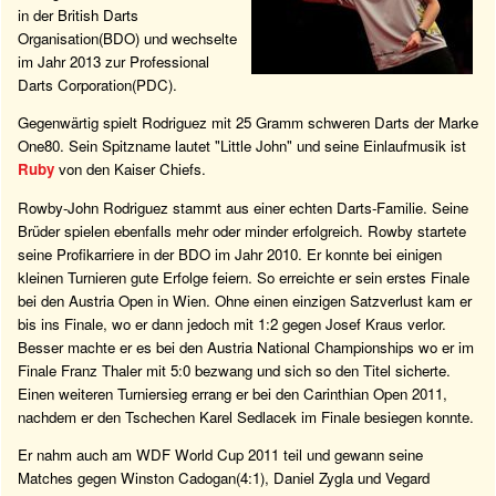
in der British Darts
Organisation(BDO) und wechselte
im Jahr 2013 zur Professional
Darts Corporation(PDC).
Gegenwärtig spielt Rodriguez mit 25 Gramm schweren Darts der Marke
One80. Sein Spitzname lautet "Little John" und seine Einlaufmusik ist
Ruby
von den Kaiser Chiefs.
Rowby-John Rodriguez stammt aus einer echten Darts-Familie. Seine
Brüder spielen ebenfalls mehr oder minder erfolgreich. Rowby startete
seine Profikarriere in der BDO im Jahr 2010. Er konnte bei einigen
kleinen Turnieren gute Erfolge feiern. So erreichte er sein erstes Finale
bei den Austria Open in Wien. Ohne einen einzigen Satzverlust kam er
bis ins Finale, wo er dann jedoch mit 1:2 gegen Josef Kraus verlor.
Besser machte er es bei den Austria National Championships wo er im
Finale Franz Thaler mit 5:0 bezwang und sich so den Titel sicherte.
Einen weiteren Turniersieg errang er bei den Carinthian Open 2011,
nachdem er den Tschechen Karel Sedlacek im Finale besiegen konnte.
Er nahm auch am WDF World Cup 2011 teil und gewann seine
Matches gegen Winston Cadogan(4:1), Daniel Zygla und Vegard