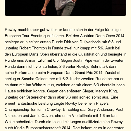
Rowby machte aber gut weiter, er konnte sich in der Folge für einige
European Tour Events qualifizieren. Bei den Austrian Darts Open 2014
besiegte er in seiner ersten Runde Dirk van Duijvenbode mit 6:3 und
unterlag Robert Thornton in Runde zwei nur knapp mit 5:6. Auch bei
den European Darts Open überstand er die Qualifikation und besiegte in
Runde eins Arman Ertur mit 6:5. Gegen Justin Pipe war in der zweiten
Runde dann nicht viel zu holen, 2:6 verlor Rowby. Sehr stark dann
seine Performance beim European Darts Grand Prix 2014. Zunächst
schlug er Sascha Goldammer mit 6:2. In der zweiten Runde bekam er
es dann mit Ian White zu tun, welchen er mit einem 6:3 ebenfalls nach
Hause schicken konnte. Gegen den späteren Sieger, Mervyn King,
unterlag der Österreicher dann aber 3:6 und schied somit aus. Eine
erneut fantastische Leistung zeigte Rowby bei einem Players
Championship Turnier in Crawley. Er schlug u.a. Gary Anderson, Paul
Nicholson und Jamie Caven, ehe er im Viertelfinale mit 1:6 an Ian
White scheiterte. Durch die tollen Leistungen qualifizierte sich Rowby
auch für die Europameisterschaft 2014. Dort bekam er es in der ersten