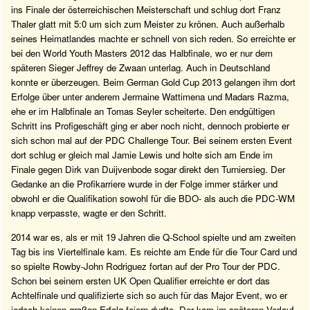
ins Finale der österreichischen Meisterschaft und schlug dort Franz
Thaler glatt mit 5:0 um sich zum Meister zu krönen. Auch außerhalb
seines Heimatlandes machte er schnell von sich reden. So erreichte er
bei den World Youth Masters 2012 das Halbfinale, wo er nur dem
späteren Sieger Jeffrey de Zwaan unterlag. Auch in Deutschland
konnte er überzeugen. Beim German Gold Cup 2013 gelangen ihm dort
Erfolge über unter anderem Jermaine Wattimena und Madars Razma,
ehe er im Halbfinale an Tomas Seyler scheiterte. Den endgültigen
Schritt ins Profigeschäft ging er aber noch nicht, dennoch probierte er
sich schon mal auf der PDC Challenge Tour. Bei seinem ersten Event
dort schlug er gleich mal Jamie Lewis und holte sich am Ende im
Finale gegen Dirk van Duijvenbode sogar direkt den Turniersieg. Der
Gedanke an die Profikarriere wurde in der Folge immer stärker und
obwohl er die Qualifikation sowohl für die BDO- als auch die PDC-WM
knapp verpasste, wagte er den Schritt.
2014 war es, als er mit 19 Jahren die Q-School spielte und am zweiten
Tag bis ins Viertelfinale kam. Es reichte am Ende für die Tour Card und
so spielte Rowby-John Rodriguez fortan auf der Pro Tour der PDC.
Schon bei seinem ersten UK Open Qualifier erreichte er dort das
Achtelfinale und qualifizierte sich so auch für das Major Event, wo er
jedoch keinen großen Erfolg feiern durfte. Der kam im späteren Verlauf