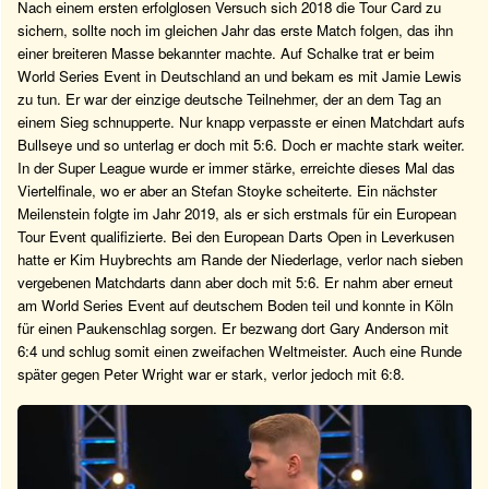
Nach einem ersten erfolglosen Versuch sich 2018 die Tour Card zu
sichern, sollte noch im gleichen Jahr das erste Match folgen, das ihn
einer breiteren Masse bekannter machte. Auf Schalke trat er beim
World Series Event in Deutschland an und bekam es mit Jamie Lewis
zu tun. Er war der einzige deutsche Teilnehmer, der an dem Tag an
einem Sieg schnupperte. Nur knapp verpasste er einen Matchdart aufs
Bullseye und so unterlag er doch mit 5:6. Doch er machte stark weiter.
In der Super League wurde er immer stärke, erreichte dieses Mal das
Viertelfinale, wo er aber an Stefan Stoyke scheiterte. Ein nächster
Meilenstein folgte im Jahr 2019, als er sich erstmals für ein European
Tour Event qualifizierte. Bei den European Darts Open in Leverkusen
hatte er Kim Huybrechts am Rande der Niederlage, verlor nach sieben
vergebenen Matchdarts dann aber doch mit 5:6. Er nahm aber erneut
am World Series Event auf deutschem Boden teil und konnte in Köln
für einen Paukenschlag sorgen. Er bezwang dort Gary Anderson mit
6:4 und schlug somit einen zweifachen Weltmeister. Auch eine Runde
später gegen Peter Wright war er stark, verlor jedoch mit 6:8.