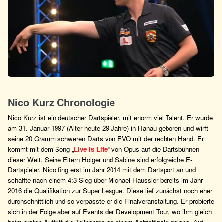
Nico Kurz Chronologie
Nico Kurz ist ein deutscher Dartspieler, mit enorm viel Talent. Er wurde
am 31. Januar 1997 (Alter heute 29 Jahre) in Hanau geboren und wirft
seine 20 Gramm schweren Darts von EVO mit der rechten Hand. Er
kommt mit dem Song „
Live Is Life
“ von Opus auf die Dartsbühnen
dieser Welt. Seine Eltern Holger und Sabine sind erfolgreiche E-
Dartspieler. Nico fing erst im Jahr 2014 mit dem Dartsport an und
schaffte nach einem 4:3-Sieg über Michael Haussler bereits im Jahr
2016 die Qualifikation zur Super League. Diese lief zunächst noch eher
durchschnittlich und so verpasste er die Finalveranstaltung. Er probierte
sich in der Folge aber auf Events der Development Tour, wo ihm gleich
beim ersten Auftritt die Teilnahme an einem Achtelfinale gelang. Auf