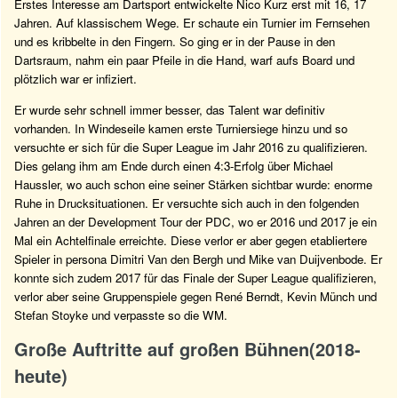
Erstes Interesse am Dartsport entwickelte Nico Kurz erst mit 16, 17
Jahren. Auf klassischem Wege. Er schaute ein Turnier im Fernsehen
und es kribbelte in den Fingern. So ging er in der Pause in den
Dartsraum, nahm ein paar Pfeile in die Hand, warf aufs Board und
plötzlich war er infiziert.
Er wurde sehr schnell immer besser, das Talent war definitiv
vorhanden. In Windeseile kamen erste Turniersiege hinzu und so
versuchte er sich für die Super League im Jahr 2016 zu qualifizieren.
Dies gelang ihm am Ende durch einen 4:3-Erfolg über Michael
Haussler, wo auch schon eine seiner Stärken sichtbar wurde: enorme
Ruhe in Drucksituationen. Er versuchte sich auch in den folgenden
Jahren an der Development Tour der PDC, wo er 2016 und 2017 je ein
Mal ein Achtelfinale erreichte. Diese verlor er aber gegen etabliertere
Spieler in persona Dimitri Van den Bergh und Mike van Duijvenbode. Er
konnte sich zudem 2017 für das Finale der Super League qualifizieren,
verlor aber seine Gruppenspiele gegen René Berndt, Kevin Münch und
Stefan Stoyke und verpasste so die WM.
Große Auftritte auf großen Bühnen(2018-
heute)