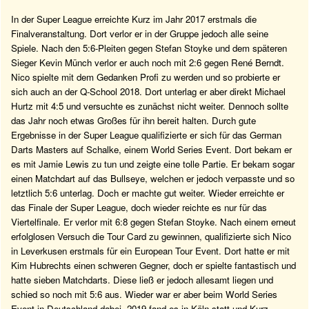
In der Super League erreichte Kurz im Jahr 2017 erstmals die
Finalveranstaltung. Dort verlor er in der Gruppe jedoch alle seine
Spiele. Nach den 5:6-Pleiten gegen Stefan Stoyke und dem späteren
Sieger Kevin Münch verlor er auch noch mit 2:6 gegen René Berndt.
Nico spielte mit dem Gedanken Profi zu werden und so probierte er
sich auch an der Q-School 2018. Dort unterlag er aber direkt Michael
Hurtz mit 4:5 und versuchte es zunächst nicht weiter. Dennoch sollte
das Jahr noch etwas Großes für ihn bereit halten. Durch gute
Ergebnisse in der Super League qualifizierte er sich für das German
Darts Masters auf Schalke, einem World Series Event. Dort bekam er
es mit Jamie Lewis zu tun und zeigte eine tolle Partie. Er bekam sogar
einen Matchdart auf das Bullseye, welchen er jedoch verpasste und so
letztlich 5:6 unterlag. Doch er machte gut weiter. Wieder erreichte er
das Finale der Super League, doch wieder reichte es nur für das
Viertelfinale. Er verlor mit 6:8 gegen Stefan Stoyke. Nach einem erneut
erfolglosen Versuch die Tour Card zu gewinnen, qualifizierte sich Nico
in Leverkusen erstmals für ein European Tour Event. Dort hatte er mit
Kim Hubrechts einen schweren Gegner, doch er spielte fantastisch und
hatte sieben Matchdarts. Diese ließ er jedoch allesamt liegen und
schied so noch mit 5:6 aus. Wieder war er aber beim World Series
Event in Deutschland dabei. 2019 fand es in Köln statt und Kurz