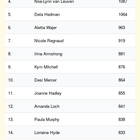
4.
Noa-Lynn van Leuven
1087
5.
Deta Hedman
1064
6.
Aletta Wajer
963
7.
Nicole Regnaud
919
8.
Irina Armstrong
881
9.
Kym Mitchell
876
10.
Desi Mercer
864
11.
Joanne Hadley
855
12.
Amanda Loch
841
13.
Paula Murphy
838
14.
Lorraine Hyde
833