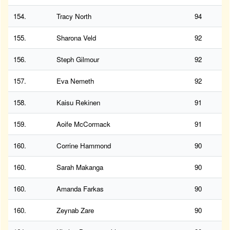
154.
Tracy North
94
155.
Sharona Veld
92
156.
Steph Gilmour
92
157.
Eva Nemeth
92
158.
Kaisu Rekinen
91
159.
Aoife McCormack
91
160.
Corrine Hammond
90
160.
Sarah Makanga
90
160.
Amanda Farkas
90
160.
Zeynab Zare
90