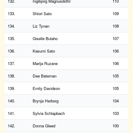
132.
Ingibjorg Magnusdottir
110
133.
Shiori Sato
109
134.
Liz Tynan
108
135.
Giselle Bulaho
107
136.
Kasumi Sato
106
137.
Marija Ruzane
106
138.
Dee Bateman
105
139.
Emily Davidson
105
140.
Brynja Herborg
104
141.
Sylvia Schlapbach
103
142.
Donna Gleed
100