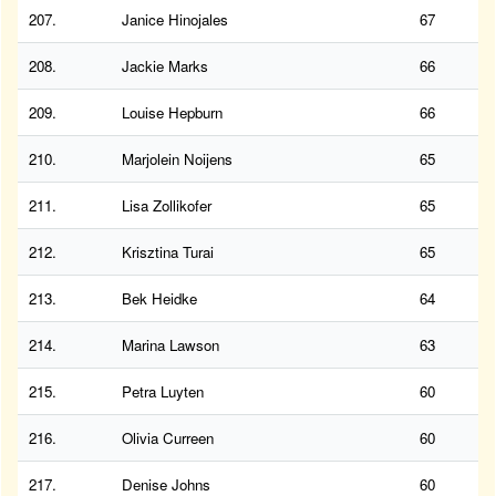
207.
Janice Hinojales
67
208.
Jackie Marks
66
209.
Louise Hepburn
66
210.
Marjolein Noijens
65
211.
Lisa Zollikofer
65
212.
Krisztina Turai
65
213.
Bek Heidke
64
214.
Marina Lawson
63
215.
Petra Luyten
60
216.
Olivia Curreen
60
217.
Denise Johns
60