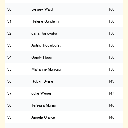
90.
Lynsey Ward
160
91.
Helene Sundelin
158
92.
Jana Kanovska
158
93.
Astrid Trouwborst
150
94.
Sandy Haas
150
95.
Marianne Munkso
150
96.
Robyn Byrne
149
97.
Julie Weger
147
98.
Tereasa Morris
146
99.
Angela Clarke
146