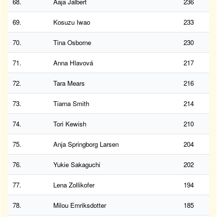
68.
Aaja Jalbert
236
69.
Kosuzu Iwao
233
70.
Tina Osborne
230
71.
Anna Hlavová
217
72.
Tara Mears
216
73.
Tiarna Smith
214
74.
Tori Kewish
210
75.
Anja Springborg Larsen
204
76.
Yukie Sakaguchi
202
77.
Lena Zollikofer
194
78.
Milou Emriksdotter
185