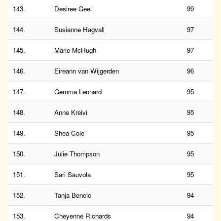
143.
Desiree Geel
99
144.
Susianne Hagvall
97
145.
Marie McHugh
97
146.
Eireann van Wijgerden
96
147.
Gemma Leonard
95
148.
Anne Kreivi
95
149.
Shea Cole
95
150.
Julie Thompson
95
151.
Sari Sauvola
95
152.
Tanja Bencic
94
153.
Cheyenne Richards
94