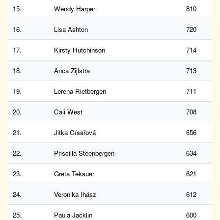
15.
Wendy Harper
810
16.
Lisa Ashton
720
17.
Kirsty Hutchinson
714
18.
Anca Zijlstra
713
19.
Lerena Rietbergen
711
20.
Cali West
708
21.
Jitka Císařová
656
22.
Priscilla Steenbergen
634
23.
Greta Tekauer
621
24.
Veronika Ihász
612
25.
Paula Jacklin
600