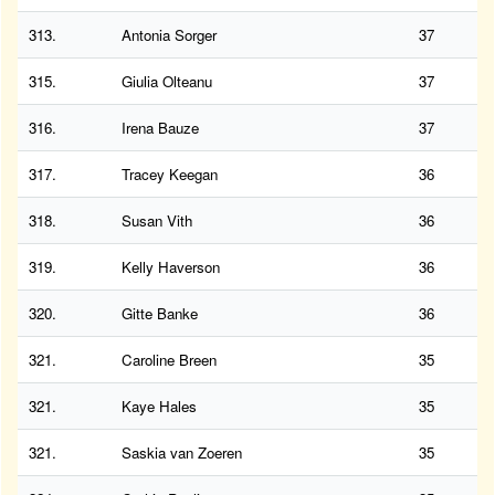
313.
Antonia Sorger
37
315.
Giulia Olteanu
37
316.
Irena Bauze
37
317.
Tracey Keegan
36
318.
Susan Vith
36
319.
Kelly Haverson
36
320.
Gitte Banke
36
321.
Caroline Breen
35
321.
Kaye Hales
35
321.
Saskia van Zoeren
35