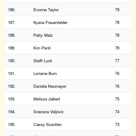
186.
Evonne Taylor
79
187.
Kyana Frauenfelder
78
188.
Patty Walz
78
188.
Kim Panti
78
190.
Steffi Luck
77
191.
Lorraine Burn
76
192.
Daniela Neumayer
76
193.
Melissa Jalbert
75
194.
Snezana Veljovic
74
195.
Cassy Scantlen
73