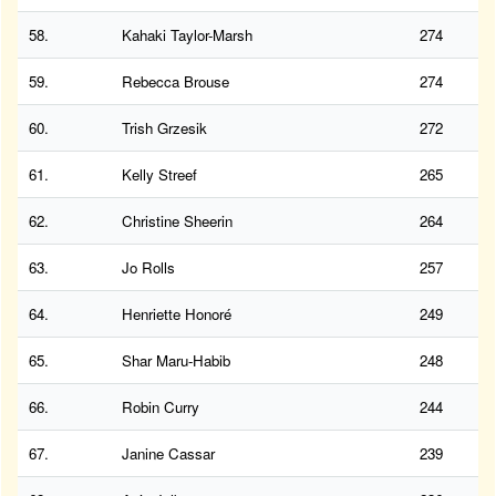
58.
Kahaki Taylor-Marsh
274
59.
Rebecca Brouse
274
60.
Trish Grzesik
272
61.
Kelly Streef
265
62.
Christine Sheerin
264
63.
Jo Rolls
257
64.
Henriette Honoré
249
65.
Shar Maru-Habib
248
66.
Robin Curry
244
67.
Janine Cassar
239