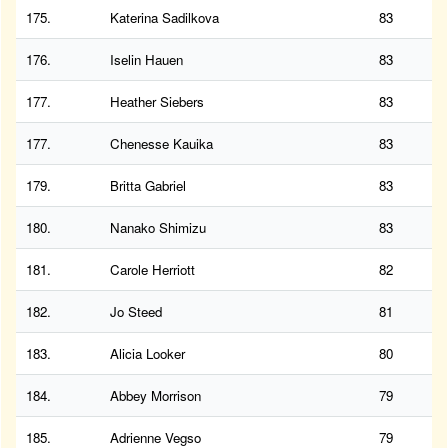
175.
Katerina Sadilkova
83
176.
Iselin Hauen
83
177.
Heather Siebers
83
177.
Chenesse Kauika
83
179.
Britta Gabriel
83
180.
Nanako Shimizu
83
181.
Carole Herriott
82
182.
Jo Steed
81
183.
Alicia Looker
80
184.
Abbey Morrison
79
185.
Adrienne Vegso
79