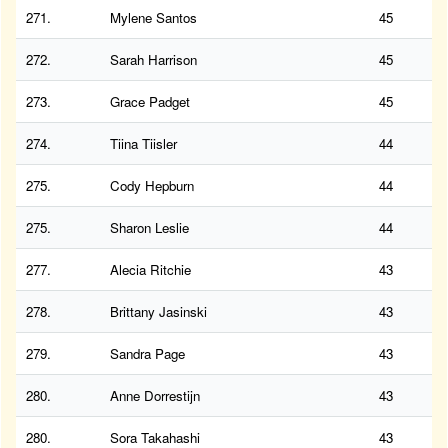
271.
Mylene Santos
45
272.
Sarah Harrison
45
273.
Grace Padget
45
274.
Tiina Tiisler
44
275.
Cody Hepburn
44
275.
Sharon Leslie
44
277.
Alecia Ritchie
43
278.
Brittany Jasinski
43
279.
Sandra Page
43
280.
Anne Dorrestijn
43
280.
Sora Takahashi
43