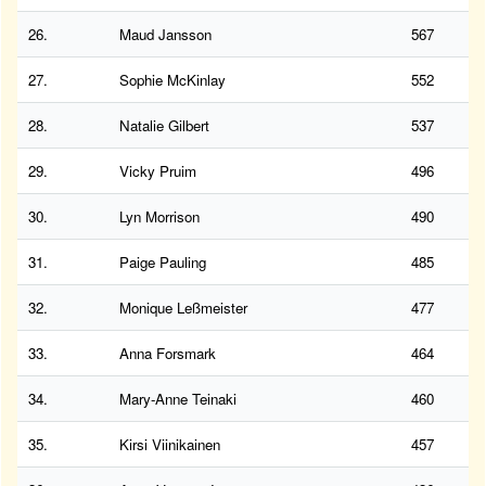
26.
Maud Jansson
567
27.
Sophie McKinlay
552
28.
Natalie Gilbert
537
29.
Vicky Pruim
496
30.
Lyn Morrison
490
31.
Paige Pauling
485
32.
Monique Leßmeister
477
33.
Anna Forsmark
464
34.
Mary-Anne Teinaki
460
35.
Kirsi Viinikainen
457