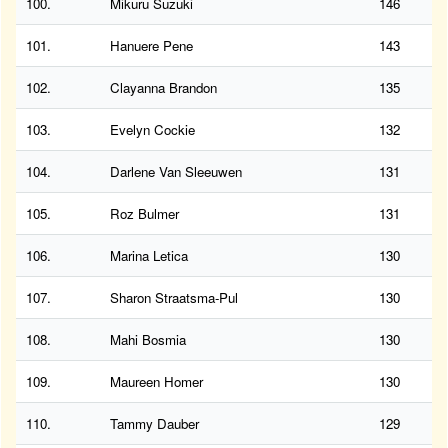
100.
Mikuru Suzuki
146
101.
Hanuere Pene
143
102.
Clayanna Brandon
135
103.
Evelyn Cockie
132
104.
Darlene Van Sleeuwen
131
105.
Roz Bulmer
131
106.
Marina Letica
130
107.
Sharon Straatsma-Pul
130
108.
Mahi Bosmia
130
109.
Maureen Homer
130
110.
Tammy Dauber
129