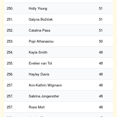
250.
Holly Young
51
251.
Galyna Božiček
51
252.
Catalina Pasa
51
253.
Popi Athanasiou
50
254.
Kayla Smith
48
255.
Evelien van Tol
48
256.
Hayley Davis
48
257.
Ann-Kathrin Wigmann
48
257.
Sabrina Jongenotter
48
257.
Rose Mort
48