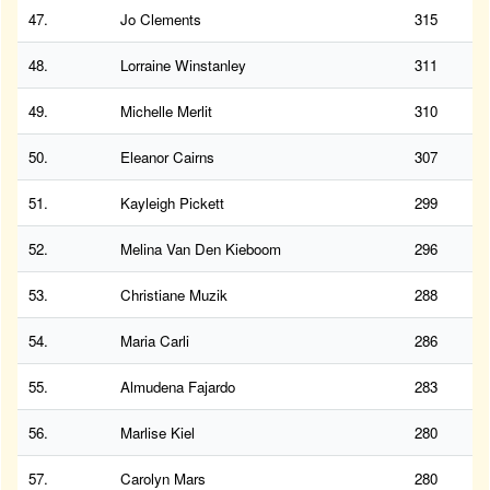
47.
Jo Clements
315
48.
Lorraine Winstanley
311
49.
Michelle Merlit
310
50.
Eleanor Cairns
307
51.
Kayleigh Pickett
299
52.
Melina Van Den Kieboom
296
53.
Christiane Muzik
288
54.
Maria Carli
286
55.
Almudena Fajardo
283
56.
Marlise Kiel
280
57.
Carolyn Mars
280