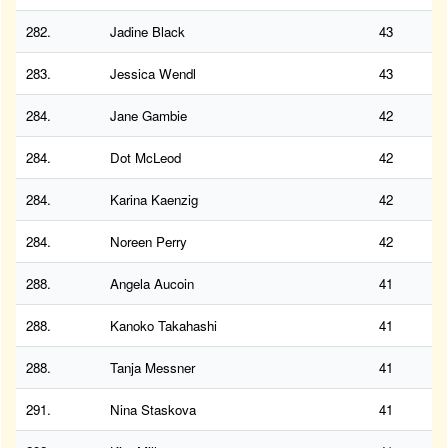
282.
Jadine Black
43
283.
Jessica Wendl
43
284.
Jane Gambie
42
284.
Dot McLeod
42
284.
Karina Kaenzig
42
284.
Noreen Perry
42
288.
Angela Aucoin
41
288.
Kanoko Takahashi
41
288.
Tanja Messner
41
291.
Nina Staskova
41