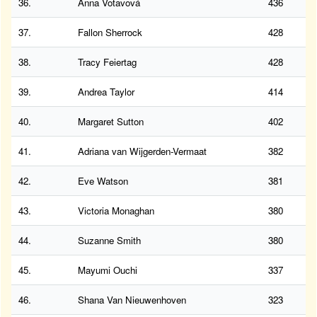
36.
Anna Votavová
436
37.
Fallon Sherrock
428
38.
Tracy Feiertag
428
39.
Andrea Taylor
414
40.
Margaret Sutton
402
41.
Adriana van Wijgerden-Vermaat
382
42.
Eve Watson
381
43.
Victoria Monaghan
380
44.
Suzanne Smith
380
45.
Mayumi Ouchi
337
46.
Shana Van Nieuwenhoven
323