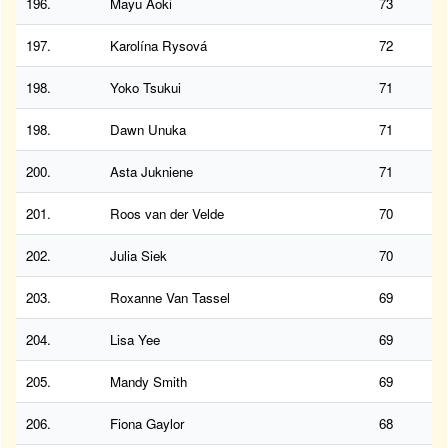
196.
Mayu Aoki
73
197.
Karolína Rysová
72
198.
Yoko Tsukui
71
198.
Dawn Unuka
71
200.
Asta Jukniene
71
201.
Roos van der Velde
70
202.
Julia Siek
70
203.
Roxanne Van Tassel
69
204.
Lisa Yee
69
205.
Mandy Smith
69
206.
Fiona Gaylor
68