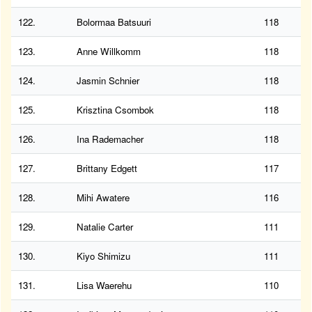
122.
Bolormaa Batsuuri
118
123.
Anne Willkomm
118
124.
Jasmin Schnier
118
125.
Krisztina Csombok
118
126.
Ina Rademacher
118
127.
Brittany Edgett
117
128.
Mihi Awatere
116
129.
Natalie Carter
111
130.
Kiyo Shimizu
111
131.
Lisa Waerehu
110