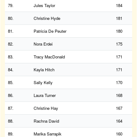
79.
Jules Taylor
184
80.
Christine Hyde
181
81.
Patricia De Peuter
180
82.
Nora Erdei
175
83.
Tracy MacDonald
171
84.
Kayla Hitch
171
85.
Sally Kelly
170
86.
Laura Turner
168
87.
Christine Hay
167
88.
Rachna David
164
89.
Marika Sarrapik
160