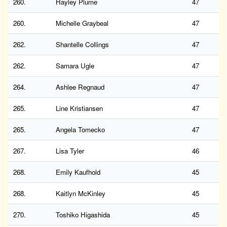
260.
Hayley Plume
47
260.
Michelle Graybeal
47
262.
Shantelle Collings
47
262.
Samara Ugle
47
264.
Ashlee Regnaud
47
265.
Line Kristiansen
47
265.
Angela Tomecko
47
267.
Lisa Tyler
46
268.
Emily Kaufhold
45
268.
Kaitlyn McKinley
45
270.
Toshiko Higashida
45