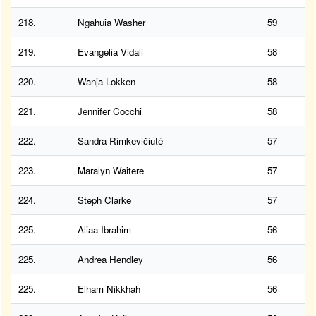
218.
Ngahuia Washer
59
219.
Evangelia Vidali
58
220.
Wanja Lokken
58
221.
Jennifer Cocchi
58
222.
Sandra Rimkevičiūtė
57
223.
Maralyn Waitere
57
224.
Steph Clarke
57
225.
Aliaa Ibrahim
56
225.
Andrea Hendley
56
225.
Elham Nikkhah
56