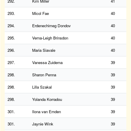
292.
Kim Miller
41
293.
Micol Fae
40
294.
Erdenechimeg Dondov
40
295.
Verna-Leigh Brinsdon
40
296.
Maria Siavale
40
297.
Vanessa Zuidema
39
298.
Sharon Penna
39
298.
Lilla Szakal
39
298.
Yolanda Korradou
39
301.
Ilona van Emden
39
301.
Jaynie Wink
39