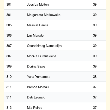
301.
Jessica Melton
39
301.
Małgorzata Markowska
39
305.
Massiel Garcia
39
306.
Lyn Marsden
39
307.
Odonchimeg Namsraijav
39
307.
Monika Gurauskiene
39
309.
Dorina Sipos
39
310.
Yuna Yamamoto
38
311.
Brenda Moreau
37
311.
Deb Leonard
37
313.
Mia Peirce
37