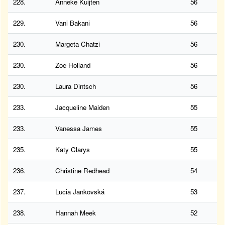
228.
Anneke Kuijten
56
229.
Vani Bakani
56
230.
Margeta Chatzi
56
230.
Zoe Holland
56
230.
Laura Dintsch
56
233.
Jacqueline Maiden
55
233.
Vanessa James
55
235.
Katy Clarys
55
236.
Christine Redhead
54
237.
Lucia Jankovská
53
238.
Hannah Meek
52