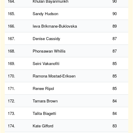
164.
Khulan Bayanmunkh
90
165.
Sandy Hudson
90
166.
Ieva Brikmane-Buklovska
89
167.
Denise Cassidy
87
168.
Phonsawan Whillis
87
169.
Seini Vakanofiti
85
170.
Ramona Mostad-Eriksen
85
171.
Renee Ripol
85
172.
Tamara Brown
84
173.
Talita Biagetti
84
174.
Kate Gifford
83