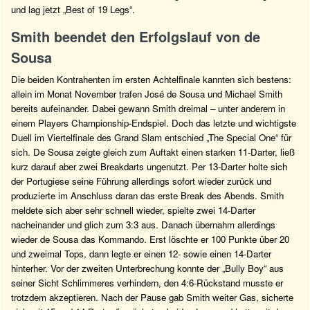
und lag jetzt „Best of 19 Legs“.
Smith beendet den Erfolgslauf von de
Sousa
Die beiden Kontrahenten im ersten Achtelfinale kannten sich bestens:
allein im Monat November trafen José de Sousa und Michael Smith
bereits aufeinander. Dabei gewann Smith dreimal – unter anderem in
einem Players Championship-Endspiel. Doch das letzte und wichtigste
Duell im Viertelfinale des Grand Slam entschied „The Special One“ für
sich. De Sousa zeigte gleich zum Auftakt einen starken 11-Darter, ließ
kurz darauf aber zwei Breakdarts ungenutzt. Per 13-Darter holte sich
der Portugiese seine Führung allerdings sofort wieder zurück und
produzierte im Anschluss daran das erste Break des Abends. Smith
meldete sich aber sehr schnell wieder, spielte zwei 14-Darter
nacheinander und glich zum 3:3 aus. Danach übernahm allerdings
wieder de Sousa das Kommando. Erst löschte er 100 Punkte über 20
und zweimal Tops, dann legte er einen 12- sowie einen 14-Darter
hinterher. Vor der zweiten Unterbrechung konnte der „Bully Boy“ aus
seiner Sicht Schlimmeres verhindern, den 4:6-Rückstand musste er
trotzdem akzeptieren. Nach der Pause gab Smith weiter Gas, sicherte