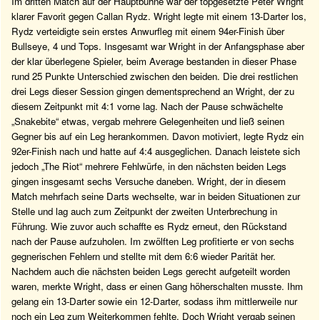
Im dritten Match auf der Hauptbühne war der topgesetzte Peter Wright
klarer Favorit gegen Callan Rydz. Wright legte mit einem 13-Darter los,
Rydz verteidigte sein erstes Anwurfleg mit einem 94er-Finish über
Bullseye, 4 und Tops. Insgesamt war Wright in der Anfangsphase aber
der klar überlegene Spieler, beim Average bestanden in dieser Phase
rund 25 Punkte Unterschied zwischen den beiden. Die drei restlichen
drei Legs dieser Session gingen dementsprechend an Wright, der zu
diesem Zeitpunkt mit 4:1 vorne lag. Nach der Pause schwächelte
„Snakebite“ etwas, vergab mehrere Gelegenheiten und ließ seinen
Gegner bis auf ein Leg herankommen. Davon motiviert, legte Rydz ein
92er-Finish nach und hatte auf 4:4 ausgeglichen. Danach leistete sich
jedoch „The Riot“ mehrere Fehlwürfe, in den nächsten beiden Legs
gingen insgesamt sechs Versuche daneben. Wright, der in diesem
Match mehrfach seine Darts wechselte, war in beiden Situationen zur
Stelle und lag auch zum Zeitpunkt der zweiten Unterbrechung in
Führung. Wie zuvor auch schaffte es Rydz erneut, den Rückstand
nach der Pause aufzuholen. Im zwölften Leg profitierte er von sechs
gegnerischen Fehlern und stellte mit dem 6:6 wieder Parität her.
Nachdem auch die nächsten beiden Legs gerecht aufgeteilt worden
waren, merkte Wright, dass er einen Gang höherschalten musste. Ihm
gelang ein 13-Darter sowie ein 12-Darter, sodass ihm mittlerweile nur
noch ein Leg zum Weiterkommen fehlte. Doch Wright vergab seinen