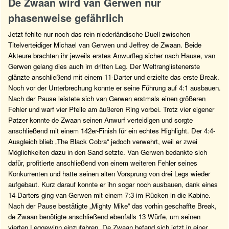
De Zwaan wird van Gerwen nur
phasenweise gefährlich
Jetzt fehlte nur noch das rein niederländische Duell zwischen
Titelverteidiger Michael van Gerwen und Jeffrey de Zwaan. Beide
Akteure brachten ihr jeweils erstes Anwurfleg sicher nach Hause, van
Gerwen gelang dies auch im dritten Leg. Der Weltranglistenerste
glänzte anschließend mit einem 11-Darter und erzielte das erste Break.
Noch vor der Unterbrechung konnte er seine Führung auf 4:1 ausbauen.
Nach der Pause leistete sich van Gerwen erstmals einen größeren
Fehler und warf vier Pfeile am äußeren Ring vorbei. Trotz vier eigener
Patzer konnte de Zwaan seinen Anwurf verteidigen und sorgte
anschließend mit einem 142er-Finish für ein echtes Highlight. Der 4:4-
Ausgleich blieb „The Black Cobra“ jedoch verwehrt, weil er zwei
Möglichkeiten dazu in den Sand setzte. Van Gerwen bedankte sich
dafür, profitierte anschließend von einem weiteren Fehler seines
Konkurrenten und hatte seinen alten Vorsprung von drei Legs wieder
aufgebaut. Kurz darauf konnte er ihn sogar noch ausbauen, dank eines
14-Darters ging van Gerwen mit einem 7:3 im Rücken in die Kabine.
Nach der Pause bestätigte „Mighty Mike“ das vorhin geschaffte Break,
de Zwaan benötigte anschließend ebenfalls 13 Würfe, um seinen
vierten Leggewinn einzufahren. De Zwaan befand sich jetzt in einer