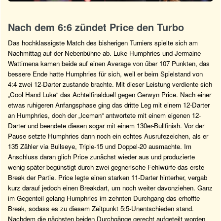
Nach dem 6:6 zündet Price den Turbo
Das hochklassigste Match des bisherigen Turniers spielte sich am
Nachmittag auf der Nebenbühne ab. Luke Humphries und Jermaine
Wattimena kamen beide auf einen Average von über 107 Punkten, das
bessere Ende hatte Humphries für sich, weil er beim Spielstand von
4:4 zwei 12-Darter zustande brachte. Mit dieser Leistung verdiente sich
„Cool Hand Luke“ das Achtelfinalduell gegen Gerwyn Price. Nach einer
etwas ruhigeren Anfangsphase ging das dritte Leg mit einem 12-Darter
an Humphries, doch der „Iceman“ antwortete mit einem eigenen 12-
Darter und beendete diesen sogar mit einem 130er-Bullfinish. Vor der
Pause setzte Humphries dann noch ein echtes Ausrufezeichen, als er
135 Zähler via Bullseye, Triple-15 und Doppel-20 ausmachte. Im
Anschluss daran glich Price zunächst wieder aus und produzierte
wenig später begünstigt durch zwei gegnerische Fehlwürfe das erste
Break der Partie. Price legte einen starken 11-Darter hinterher, vergab
kurz darauf jedoch einen Breakdart, um noch weiter davonziehen. Ganz
im Gegenteil gelang Humphries im zehnten Durchgang das erhoffte
Break, sodass es zu diesem Zeitpunkt 5:5-Unentschieden stand.
Nachdem die nächsten beiden Durchgänge gerecht aufgeteilt worden