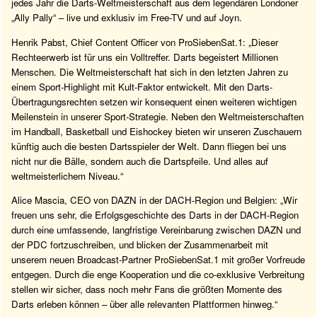
jedes Jahr die Darts-Weltmeisterschaft aus dem legendären Londoner
„Ally Pally“ – live und exklusiv im Free-TV und auf Joyn.
Henrik Pabst, Chief Content Officer von ProSiebenSat.1: „Dieser
Rechteerwerb ist für uns ein Volltreffer. Darts begeistert Millionen
Menschen. Die Weltmeisterschaft hat sich in den letzten Jahren zu
einem Sport-Highlight mit Kult-Faktor entwickelt. Mit den Darts-
Übertragungsrechten setzen wir konsequent einen weiteren wichtigen
Meilenstein in unserer Sport-Strategie. Neben den Weltmeisterschaften
im Handball, Basketball und Eishockey bieten wir unseren Zuschauern
künftig auch die besten Dartsspieler der Welt. Dann fliegen bei uns
nicht nur die Bälle, sondern auch die Dartspfeile. Und alles auf
weltmeisterlichem Niveau.“
Alice Mascia, CEO von DAZN in der DACH-Region und Belgien: „Wir
freuen uns sehr, die Erfolgsgeschichte des Darts in der DACH-Region
durch eine umfassende, langfristige Vereinbarung zwischen DAZN und
der PDC fortzuschreiben, und blicken der Zusammenarbeit mit
unserem neuen Broadcast-Partner ProSiebenSat.1 mit großer Vorfreude
entgegen. Durch die enge Kooperation und die co-exklusive Verbreitung
stellen wir sicher, dass noch mehr Fans die größten Momente des
Darts erleben können – über alle relevanten Plattformen hinweg.“