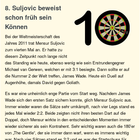
8. Suljovic beweist
schon früh sein
Können
Bei der Weltmeisterschaft des
Jahres 2011 trat Mensur Suljovic
zum vierten Mal an. Er hatte zu
diesem Zeitpunkt noch lange nicht
das Standing wie heute, ebenso wenig wie sein Erstrundengegner
Michael van Gerwen, welchen er mit 3:1 besiegte. Dann sollte er auf
die Nummer 2 der Welt treffen, James Wade. Heute ein Duell auf
Augenhöhe, damals David gegen Goliath.
Es war eine unheimlich enge Partie vom Start weg. Nachdem James
Wade sich den ersten Satz sichern konnte, glich Mensur Suljovic aus.
Immer wieder waren die Sätze sehr umkämpft, nach vier Legs stand es
jedes Mal wieder 2:2. Beide zeigten nicht ihren besten Dart auf die
Doppel, doch Mensur wirkte in den entscheidenden Momenten immer
wieder sicherer als sein Kontrahent. Sehr wichtig waren auch die 180’er
von „The Gentle“, der sie immer dann warf, wenn es immens wichtig
war. Nach vier Sätzen stand es 2:2 und es war der Startschuss für