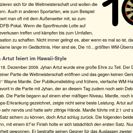
fizieren sich für die Weltmeisterschaft und wollen die
rn. Auch in anderen Sportarten, wie zum Beispiel
ebert man oft mit dem Außenseiter mit, so zum
m DFB-Pokal. Wenn die Sportfreunde Lotte auf
everkusen treffen und kämpfen bis zum Umfallen,
ation zu schaffen. Nicht immer gelingt es, aber wenn es mal so ist, da
Name lange im Gedächtnis. Hier sind sie, Die 10…größten WM-Überr
 Artut feiert im Hawaii-Style
 18. Dezember 2009. Jyhan Artut wurde eine große Ehre zu Teil. Der
seiner Partie die Weltmeisterschaft eröffnen und das gegen keinen Ger
“ Wayne Mardle. Der Publikumsliebling und frühere, vierfache WM-Halb
Favorit in die Partie mit Jyhan, der an diesem Tag zudem noch sein Deb
b. Die Partie begann auf einem eher mäßigen Niveau. Mardle, noch 
s-Erkrankung gezeichnet, zeigte nicht seine beste Leistung. Artut au
e sehr nervös und hatte sehr zittrige Hände. Mardle führte mit 2:1 und 
Satz sichern zu können, doch Artut schlug zurück. Die folgenden beid
hn, mit einem 67’er Finish holte er sich tatsächlich den ersten Satz. N
rheit gewonnen. Er bestrafte seinen Gegner für das Auslassen zweie