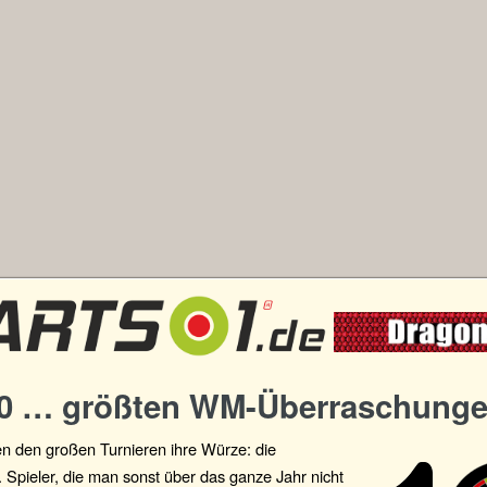
10 … größten WM-Überraschung
en den großen Turnieren ihre Würze: die
Spieler, die man sonst über das ganze Jahr nicht