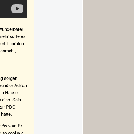
 wunderbarer
mehr sollte es
bert Thornton
gebracht,
ng sorgen.
Schüler Adrian
ach Hause
 eins. Sein
 zur PDC
hatte.
rvös war. Er
d so cool wie