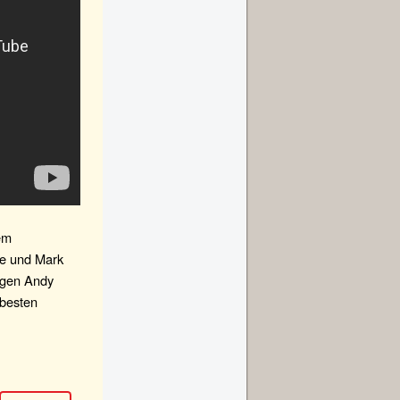
em
le und Mark
egen Andy
 besten