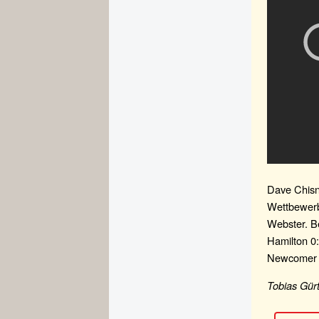
Dave Chisn
Wettbewerb
Webster. B
Hamilton 0
Newcomer 
Tobias Gürt