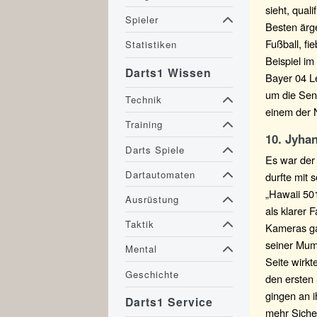
sieht, quali
Spieler
Besten ärge
Fußball, fi
Statistiken
Beispiel i
Darts1 Wissen
Bayer 04 L
um die Sens
Technik
einem der 
Training
10. Jyhan
Darts Spiele
Es war der
Dartautomaten
durfte mit 
„Hawaii 501
Ausrüstung
als klarer 
Taktik
Kameras ga
seiner Mump
Mental
Seite wirkt
Geschichte
den ersten 
gingen an i
Darts1 Service
mehr Siche