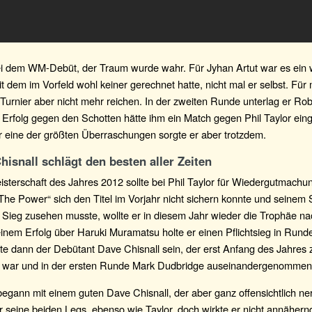
ei dem WM-Debüt, der Traum wurde wahr. Für Jyhan Artut war es ein
 dem im Vorfeld wohl keiner gerechnet hatte, nicht mal er selbst. Für 
Turnier aber nicht mehr reichen. In der zweiten Runde unterlag er Ro
n Erfolg gegen den Schotten hätte ihm ein Match gegen Phil Taylor ein
r eine der größten Überraschungen sorgte er aber trotzdem.
hisnall schlägt den besten aller Zeiten
sterschaft des Jahres 2012 sollte bei Phil Taylor für Wiedergutmachu
he Power“ sich den Titel im Vorjahr nicht sichern konnte und seinem 
 Sieg zusehen musste, wollte er in diesem Jahr wieder die Trophäe n
einem Erfolg über Haruki Muramatsu holte er einen Pflichtsieg in Runde
lte dann der Debütant Dave Chisnall sein, der erst Anfang des Jahres
 war und in der ersten Runde Mark Dudbridge auseinandergenommen 
begann mit einem guten Dave Chisnall, der aber ganz offensichtlich ne
r seine beiden Legs, ebenso wie Taylor, doch wirkte er nicht annähern