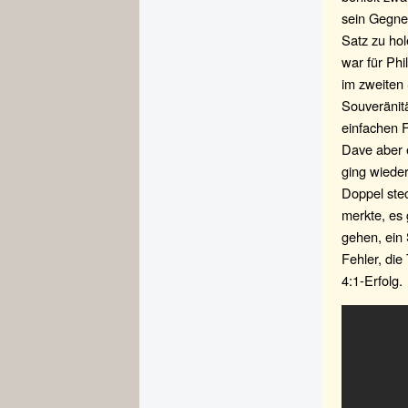
sein Gegner
Satz zu hol
war für Phi
im zweiten 
Souveränitä
einfachen F
Dave aber e
ging wieder
Doppel stec
merkte, es
gehen, ein 
Fehler, die
4:1-Erfolg.