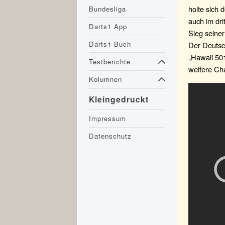
holte sich 
Bundesliga
auch im dri
Darts1 App
Sieg seiner
Darts1 Buch
Der Deutsc
„Hawaii 501
Testberichte
weitere Cha
Kolumnen
Kleingedruckt
Impressum
Datenschutz