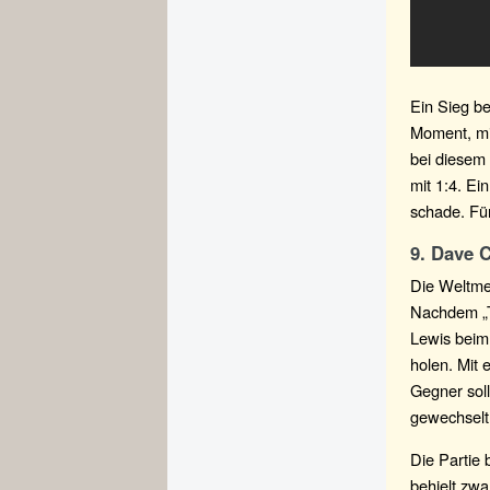
Ein Sieg b
Moment, mit
bei diesem 
mit 1:4. Ei
schade. Fü
9. Dave C
Die Weltmei
Nachdem „T
Lewis beim
holen. Mit 
Gegner sol
gewechselt
Die Partie 
behielt zwa