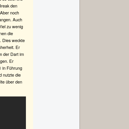
 Break den
. Aber noch
fangen. Auch
Viel zu wenig
onen die
s. Dies weckte
herheit. Er
m der Dart im
egen. Er
1 in Führung
d nutzte die
lte über den