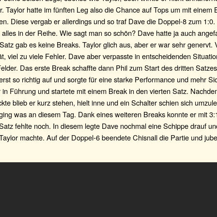
. Taylor hatte im fünften Leg also die Chance auf Tops um mit einem
en. Diese vergab er allerdings und so traf Dave die Doppel-8 zum 1:0
l alles in der Reihe. Wie sagt man so schön? Dave hatte ja auch ange
Satz gab es keine Breaks. Taylor glich aus, aber er war sehr genervt. 
t, viel zu viele Fehler. Dave aber verpasste in entscheidenden Situati
elder. Das erste Break schaffte dann Phil zum Start des dritten Satze
rst so richtig auf und sorgte für eine starke Performance und mehr Sic
 in Führung und startete mit einem Break in den vierten Satz. Nachde
kte blieb er kurz stehen, hielt inne und ein Schalter schien sich umzul
 ging was an diesem Tag. Dank eines weiteren Breaks konnte er mit 3:
Satz fehlte noch. In diesem legte Dave nochmal eine Schippe drauf un
 Taylor machte. Auf der Doppel-6 beendete Chisnall die Partie und jube