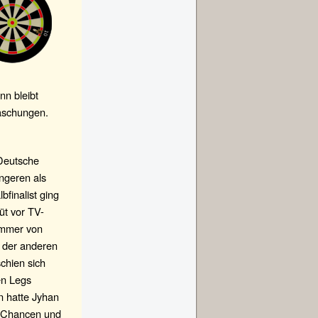
nn bleibt
aschungen.
 Deutsche
ingeren als
finalist ging
üt vor TV-
immer von
f der anderen
schien sich
en Legs
un hatte Jyhan
r Chancen und