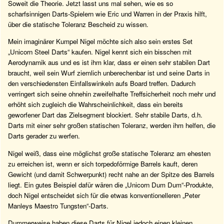
Soweit die Theorie. Jetzt lasst uns mal sehen, wie es so
scharfsinnigen Darts-Spielern wie Eric und Warren in der Praxis hilft,
über die statische Toleranz Bescheid zu wissen.
Mein imaginärer Kumpel Nigel möchte sich also sein erstes Set
„Unicorn Steel Darts“ kaufen. Nigel kennt sich ein bisschen mit
Aerodynamik aus und es ist ihm klar, dass er einen sehr stabilen Dart
braucht, weil sein Wurf ziemlich unberechenbar ist und seine Darts in
den verschiedensten Einfallswinkeln aufs Board treffen. Dadurch
verringert sich seine ohnehin zweifelhafte Treffsicherheit noch mehr und
erhöht sich zugleich die Wahrscheinlichkeit, dass ein bereits
geworfener Dart das Zielsegment blockiert. Sehr stabile Darts, d.h.
Darts mit einer sehr großen statischen Toleranz, werden ihm helfen, die
Darts gerader zu werfen.
Nigel weiß, dass eine möglichst große statische Toleranz am ehesten
zu erreichen ist, wenn er sich torpedoförmige Barrels kauft, deren
Gewicht (und damit Schwerpunkt) recht nahe an der Spitze des Barrels
liegt. Ein gutes Beispiel dafür wären die „Unicorn Dum Dum“-Produkte,
doch Nigel entscheidet sich für die etwas konventionelleren „Peter
Manleys Maestro Tungsten“-Darts.
Dummerweise haben diese Darts für Nigel jedoch einen kleinen