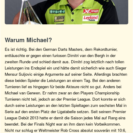
Warum Michael?
Es ist richtig. Bei den German Darts Masters, dem Rekordturnier,
enttäuschte er gegen einen furiosen Dimitri van den Bergh in der
zweiten Runde und schied damit aus. Dimitri zog letztlich nach tollen
Leistungen ins Endspiel ein und hätte damit sicherlich wie auch Sieger
Mensur Suljovic einige Argumente auf seiner Seite. Allerdings brachten
diese beiden Spieler die Leistungen an einem Tag. Bei den anderen
Turnieren lief es hingegen für beide Akteure nicht so gut. Anders bei
Michael van Gerwen. Er nahm zwar an den Players Championship
Turnieren nicht teil, jedoch an der Premier League. Dort konnte er sich
durch seine Leistungen an den letzten Spieltagen zum sechsten Mal in
Serie auf den ersten Platz der Ligatabelle setzen. Seit seinem Premier
League Debüt 2013 hatte er damit die Saison jedes Mal auf Rang eins
beendet. Bei der Finals Night war an ihm dann kein Vorbeikommen.
Nicht nur schlug er Weltmeister Rob Cross absolut souverän mit 10:6,