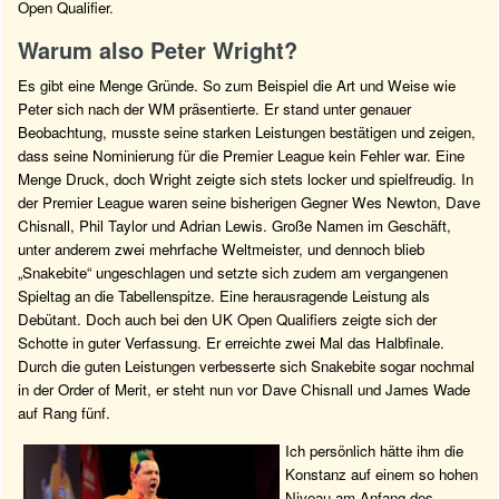
Open Qualifier.
Warum also Peter Wright?
Es gibt eine Menge Gründe. So zum Beispiel die Art und Weise wie
Peter sich nach der WM präsentierte. Er stand unter genauer
Beobachtung, musste seine starken Leistungen bestätigen und zeigen,
dass seine Nominierung für die Premier League kein Fehler war. Eine
Menge Druck, doch Wright zeigte sich stets locker und spielfreudig. In
der Premier League waren seine bisherigen Gegner Wes Newton, Dave
Chisnall, Phil Taylor und Adrian Lewis. Große Namen im Geschäft,
unter anderem zwei mehrfache Weltmeister, und dennoch blieb
„Snakebite“ ungeschlagen und setzte sich zudem am vergangenen
Spieltag an die Tabellenspitze. Eine herausragende Leistung als
Debütant. Doch auch bei den UK Open Qualifiers zeigte sich der
Schotte in guter Verfassung. Er erreichte zwei Mal das Halbfinale.
Durch die guten Leistungen verbesserte sich Snakebite sogar nochmal
in der Order of Merit, er steht nun vor Dave Chisnall und James Wade
auf Rang fünf.
Ich persönlich hätte ihm die
Konstanz auf einem so hohen
Niveau am Anfang des