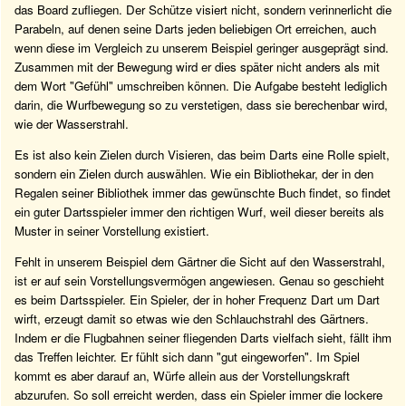
das Board zufliegen. Der Schütze visiert nicht, sondern verinnerlicht die
Parabeln, auf denen seine Darts jeden beliebigen Ort erreichen, auch
wenn diese im Vergleich zu unserem Beispiel geringer ausgeprägt sind.
Zusammen mit der Bewegung wird er dies später nicht anders als mit
dem Wort "Gefühl" umschreiben können. Die Aufgabe besteht lediglich
darin, die Wurfbewegung so zu verstetigen, dass sie berechenbar wird,
wie der Wasserstrahl.
Es ist also kein Zielen durch Visieren, das beim Darts eine Rolle spielt,
sondern ein Zielen durch auswählen. Wie ein Bibliothekar, der in den
Regalen seiner Bibliothek immer das gewünschte Buch findet, so findet
ein guter Dartsspieler immer den richtigen Wurf, weil dieser bereits als
Muster in seiner Vorstellung existiert.
Fehlt in unserem Beispiel dem Gärtner die Sicht auf den Wasserstrahl,
ist er auf sein Vorstellungsvermögen angewiesen. Genau so geschieht
es beim Dartsspieler. Ein Spieler, der in hoher Frequenz Dart um Dart
wirft, erzeugt damit so etwas wie den Schlauchstrahl des Gärtners.
Indem er die Flugbahnen seiner fliegenden Darts vielfach sieht, fällt ihm
das Treffen leichter. Er fühlt sich dann "gut eingeworfen". Im Spiel
kommt es aber darauf an, Würfe allein aus der Vorstellungskraft
abzurufen. So soll erreicht werden, dass ein Spieler immer die lockere