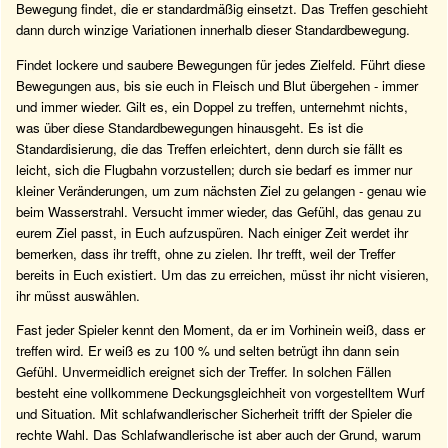
Bewegung findet, die er standardmäßig einsetzt. Das Treffen geschieht
dann durch winzige Variationen innerhalb dieser Standardbewegung.
Findet lockere und saubere Bewegungen für jedes Zielfeld. Führt diese
Bewegungen aus, bis sie euch in Fleisch und Blut übergehen - immer
und immer wieder. Gilt es, ein Doppel zu treffen, unternehmt nichts,
was über diese Standardbewegungen hinausgeht. Es ist die
Standardisierung, die das Treffen erleichtert, denn durch sie fällt es
leicht, sich die Flugbahn vorzustellen; durch sie bedarf es immer nur
kleiner Veränderungen, um zum nächsten Ziel zu gelangen - genau wie
beim Wasserstrahl. Versucht immer wieder, das Gefühl, das genau zu
eurem Ziel passt, in Euch aufzuspüren. Nach einiger Zeit werdet ihr
bemerken, dass ihr trefft, ohne zu zielen. Ihr trefft, weil der Treffer
bereits in Euch existiert. Um das zu erreichen, müsst ihr nicht visieren,
ihr müsst auswählen.
Fast jeder Spieler kennt den Moment, da er im Vorhinein weiß, dass er
treffen wird. Er weiß es zu 100 % und selten betrügt ihn dann sein
Gefühl. Unvermeidlich ereignet sich der Treffer. In solchen Fällen
besteht eine vollkommene Deckungsgleichheit von vorgestelltem Wurf
und Situation. Mit schlafwandlerischer Sicherheit trifft der Spieler die
rechte Wahl. Das Schlafwandlerische ist aber auch der Grund, warum