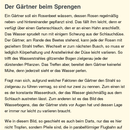
Der Gärtner beim Sprengen
Ein Gärtner soll ein Rosenbeet wässern, dessen Rosen regelmäßig
neben- und hintereinander gepflanzt sind. Das fällt ihm leicht, denn er
verfügt über einen Gartenschlauch, den er an einen Hahn anschließt.
Das Wasser sprudelt nun mit einigem Schwung aus der Schlauchdüse.
Der Gärtner, am Rande des Beetes stehend, kann jede der Rosen mit
gezieltem Strahl treffen. Wechselt er zum nächsten Busch, so muss er
lediglich Körperhaltung und Anstellwinkel der Düse leicht variieren. So
trifft des Wasserstrahles glitzernder Bogen zielgenau jede der
dürstenden Pflanzen. Das Treffen aber, bereitet dem Gärtner keinerlei
Mühe, denn jederzeit sieht er das Wasser perlen.
Fragt man sich, aufgrund welcher Faktoren der Gärtner den Strahl so
zielgenau zu führen vermag, so sind nur zwei zu nennen. Zum einen ist
es der konstante Wasserdruck, der das Wasser gleichmäßig aus dem
Schlauch austreten lässt. Zum anderen ist es das Bild des
Wasserbogens, das der Gärtner stets vor Augen hat und dessen Lage
er immer nur leicht zu variieren braucht.
Wie in diesem Bild, so geschieht es auch beim Darts, nur das es hier
nicht Tropfen, sondern Pfeile sind, die in parabelförmiger Flugbahn auf