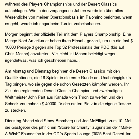
während des Players Championships und der Desert Classics
aufschlagen. Wie in den vergangenen Jahren werde ich über alles
Wesentliche von meiner Operationsbasis im Palomino berichten, wenn
es geht, werde ich sogar beim Turnier vorbeischauen.
Morgen beginnt der offizielle Teil mit dem Players Championship. Eine
Menge Nord-Amerikaner haben ihren Einsatz gezahlt, um um die fast $
10000 Preisgeld gegen alle Top 32 Professionals der PDC (bis auf
Chris Mason) anzutreten. Vielleicht ist Mason beleidigt wegen
irgendetwas, was ich geschrieben habe...
Am Montag und Dienstag beginnen die Desert Classics mit den
Qualifikationen, die 16 Spieler in die erste Runde am Unabhängigkeits
Tag bringen, wo sie gegen die schon Gesetzten kämpfen werden. Ihr
Ziel: den regierenden Desert Classic Champion und zweimaligen
Weltmeister John Part aus Kanada vom Thron zu werfen und den
Scheck von nahezu $ 40000 für den ersten Platz in die eigene Tasche
zu stecken.
Dienstag Abend sind Stacy Bromberg und Joe McElligott zum 10. Mal
die Gastgeber des jährlichen "Score for Charity" zugunsten der "Make-
A-Wish" Foundation in der CD´s Sports Lounge (3025 East Desert Inn