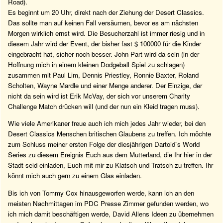
Road).
Es beginnt um 20 Uhr, direkt nach der Ziehung der Desert Classics.
Das sollte man auf keinen Fall versäumen, bevor es am nächsten
Morgen wirklich ernst wird. Die Besucherzahl ist immer riesig und in
diesem Jahr wird der Event, der bisher fast $ 100000 für die Kinder
eingebracht hat, sicher noch besser. John Part wird da sein (in der
Hoffnung mich in einem kleinen Dodgeball Spiel zu schlagen)
zusammen mit Paul Lim, Dennis Priestley, Ronnie Baxter, Roland
Scholten, Wayne Mardle und einer Menge anderer. Der Einzige, der
nicht da sein wird ist Erik McVay, der sich vor unserem Charity
Challenge Match drücken will (und der nun ein Kleid tragen muss).
Wie viele Amerikaner freue auch ich mich jedes Jahr wieder, bei den
Desert Classics Menschen britischen Glaubens zu treffen. Ich möchte
zum Schluss meiner ersten Folge der diesjährigen Dartoid`s World
Series zu diesem Ereignis Euch aus dem Mutterland, die Ihr hier in der
Stadt seid einladen, Euch mit mir zu Klatsch und Tratsch zu treffen. Ihr
könnt mich auch gern zu einem Glas einladen.
Bis ich von Tommy Cox hinausgeworfen werde, kann ich an den
meisten Nachmittagen im PDC Presse Zimmer gefunden werden, wo
ich mich damit beschäftigen werde, David Allens Ideen zu übernehmen