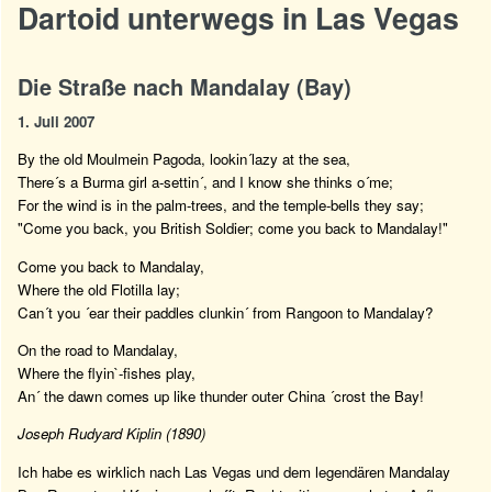
Dartoid unterwegs in Las Vegas
Die Straße nach Mandalay (Bay)
1. Juli 2007
By the old Moulmein Pagoda, lookin´lazy at the sea,
There´s a Burma girl a-settin´, and I know she thinks o´me;
For the wind is in the palm-trees, and the temple-bells they say;
"Come you back, you British Soldier; come you back to Mandalay!"
Come you back to Mandalay,
Where the old Flotilla lay;
Can´t you ´ear their paddles clunkin´ from Rangoon to Mandalay?
On the road to Mandalay,
Where the flyin`-fishes play,
An´ the dawn comes up like thunder outer China ´crost the Bay!
Joseph Rudyard Kiplin (1890)
Ich habe es wirklich nach Las Vegas und dem legendären Mandalay