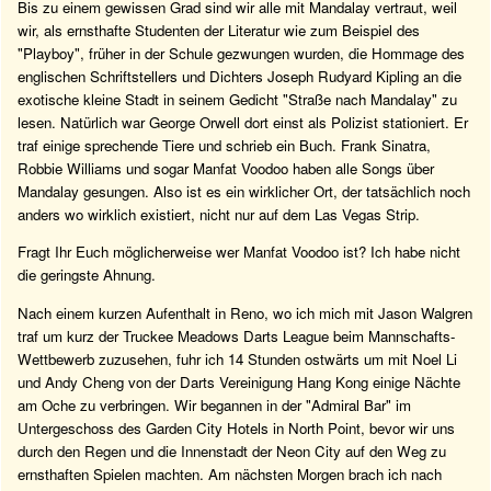
Bis zu einem gewissen Grad sind wir alle mit Mandalay vertraut, weil
wir, als ernsthafte Studenten der Literatur wie zum Beispiel des
"Playboy", früher in der Schule gezwungen wurden, die Hommage des
englischen Schriftstellers und Dichters Joseph Rudyard Kipling an die
exotische kleine Stadt in seinem Gedicht "Straße nach Mandalay" zu
lesen. Natürlich war George Orwell dort einst als Polizist stationiert. Er
traf einige sprechende Tiere und schrieb ein Buch. Frank Sinatra,
Robbie Williams und sogar Manfat Voodoo haben alle Songs über
Mandalay gesungen. Also ist es ein wirklicher Ort, der tatsächlich noch
anders wo wirklich existiert, nicht nur auf dem Las Vegas Strip.
Fragt Ihr Euch möglicherweise wer Manfat Voodoo ist? Ich habe nicht
die geringste Ahnung.
Nach einem kurzen Aufenthalt in Reno, wo ich mich mit Jason Walgren
traf um kurz der Truckee Meadows Darts League beim Mannschafts-
Wettbewerb zuzusehen, fuhr ich 14 Stunden ostwärts um mit Noel Li
und Andy Cheng von der Darts Vereinigung Hang Kong einige Nächte
am Oche zu verbringen. Wir begannen in der "Admiral Bar" im
Untergeschoss des Garden City Hotels in North Point, bevor wir uns
durch den Regen und die Innenstadt der Neon City auf den Weg zu
ernsthaften Spielen machten. Am nächsten Morgen brach ich nach