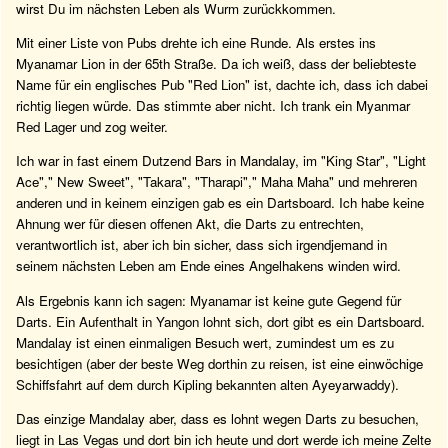
wirst Du im nächsten Leben als Wurm zurückkommen.
Mit einer Liste von Pubs drehte ich eine Runde. Als erstes ins
Myanamar Lion in der 65th Straße. Da ich weiß, dass der beliebteste
Name für ein englisches Pub "Red Lion" ist, dachte ich, dass ich dabei
richtig liegen würde. Das stimmte aber nicht. Ich trank ein Myanmar
Red Lager und zog weiter.
Ich war in fast einem Dutzend Bars in Mandalay, im "King Star", "Light
Ace"," New Sweet", "Takara", "Tharapi"," Maha Maha" und mehreren
anderen und in keinem einzigen gab es ein Dartsboard. Ich habe keine
Ahnung wer für diesen offenen Akt, die Darts zu entrechten,
verantwortlich ist, aber ich bin sicher, dass sich irgendjemand in
seinem nächsten Leben am Ende eines Angelhakens winden wird.
Als Ergebnis kann ich sagen: Myanamar ist keine gute Gegend für
Darts. Ein Aufenthalt in Yangon lohnt sich, dort gibt es ein Dartsboard.
Mandalay ist einen einmaligen Besuch wert, zumindest um es zu
besichtigen (aber der beste Weg dorthin zu reisen, ist eine einwöchige
Schiffsfahrt auf dem durch Kipling bekannten alten Ayeyarwaddy).
Das einzige Mandalay aber, dass es lohnt wegen Darts zu besuchen,
liegt in Las Vegas und dort bin ich heute und dort werde ich meine Zelte