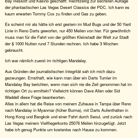
Bay Ressort und Kasino geschafft: Rechtzeitig zur sechsten Auflage
der phantastischen Las Vegas Desert Classics der PDC. Ich kann es
kaum erwarten Tommy Cox zu finden und Gas zu geben.
Es scheint mir als hätte ich erst gestern im Mud Bugs und der 50 Yard
Linie in Reno Darts geworfen, nur 450 Meilen von hier. Für gewöhnlich
muss man für die Fahrt von der größten Kleinstadt der Welt zur Stadt
der $ 1000 Nutten rund 7 Stunden rechnen. Ich habe 3 Wochen
gebraucht.
Ich war nämlich zuerst im richtigen Mandalay.
Aus Gründen der journalistischen Integrität sah ich mich dazu
gezwungen. Ernsthaft, wie kann man über ein Darts Turnier im
Mandalay Bay berichten, wenn man sich nie die Zeit genommen hat im
richtigen Ort zu ermitteln? Vielleicht können Dave Allen oder Sid
Waddell diese Frage beantworten.
Alles in allem hat die Reise von meinem Zuhause in Tampa über Reno
nach Mandalay in Myanmar (früher Burma), mit Darts Aufenthalten in
Hong Kong und Bangkok und einer Fahrt durch Seoul, und zurück nach
Las Vegas meinem Vielfliegerkonto 25076 Meilen hinzugefügt. Jetzt
habe ich genug Punkte um kostenlos nach Hause zu kommen.