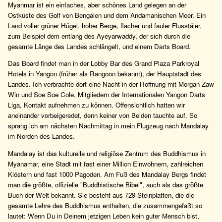
Myanmar ist ein einfaches, aber schönes Land gelegen an der
Ostküste des Golf von Bengalen und dem Andamanischen Meer. Ein
Land voller grüner Hügel, hoher Berge, flacher und fauler Flusstäler,
zum Beispiel dem entlang des Ayeyarwaddy, der sich durch die
gesamte Länge des Landes schlängelt, und einem Darts Board.
Das Board findet man in der Lobby Bar des Grand Plaza Parkroyal
Hotels in Yangon (früher als Rangoon bekannt), der Hauptstadt des
Landes. Ich verbrachte dort eine Nacht in der Hoffnung mit Morgan Zaw
Win und Soe Soe Cole, Mitgliedern der Internationalen Yangon Darts
Liga, Kontakt aufnehmen zu können. Offensichtlich hatten wir
aneinander vorbeigeredet, denn keiner von Beiden tauchte auf. So
sprang ich am nächsten Nachmittag in mein Flugzeug nach Mandalay
im Norden des Landes.
Mandalay ist das kulturelle und religiöse Zentrum des Buddhismus in
Myanamar, eine Stadt mit fast einer Million Einwohnern, zahlreichen
Klöstern und fast 1000 Pagoden. Am Fuß des Mandalay Bergs findet
man die größte, offizielle "Buddhistische Bibel", auch als das größte
Buch der Welt bekannt. Sie besteht aus 729 Steinplatten, die die
gesamte Lehre des Buddhismus enthalten, die zusammengefaßt so
lautet: Wenn Du in Deinem jetzigen Leben kein guter Mensch bist,