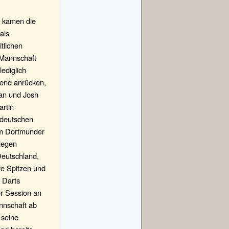
zu kamen die
als
tlichen
 Mannschaft
ediglich
bend anrücken,
lan und Josh
artin
 deutschen
 im Dortmunder
iegen
Deutschland,
hre Spitzen und
 Darts
r Session an
nnschaft ab
 seine