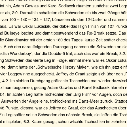
int hin, Adam Gawlas und Karel Sedlacek räumten zunächst zwei Leg
r ab, 2:0. Daraufhin schalteten die Schweden ein bis zwei Gänge höh
von 100 – 140 – 134 – 127, bündelten sie den 12-Darter und nahmen
aus. Es war Oskar Lukasiak, der dabei das High Finish von 127 Punkte
nd Bullseye löschte und damit postwendend das Re-Break setzte. Das 
e Skandinavier mit der ersten 180 des Tages, kurze Zeit später check
s. Auch den darauffolgenden Durchgang nahmen die Schweden an sic
dish Wonderboy“, der die Double-5 traf, auch das war ein Break, 3:2
ng Schweden das vierte Leg in Folge, einmal mehr war es Oskar Lukas
rte, damit hatte der „Schwedische History Maker“, wie ich ihn jetzt ein
 vier Leggewinne ausgecheckt. Jeffrey de Graaf zeigte sich über den „
t, 4:2. Im siebten Durchgang grätschte Tschechien mal wieder dazwisc
ximum begonnen, gelang Adam Gawlas und Karel Sedlacek hier ein r
 3:4. Im achten Leg hatte Tschechien den „Big Fish“ vor Augen, doch
Auswerfen der Angelleine, frohlockend ins Darts-Meer zurück. Stattd
8 Punkte, diesmal war es Jeffrey de Graaf, der das Auschecken üb
 Ein Leg später setzte Schweden das nächste Break, sie ließen die Ts
ht mitspielen, 6:3. Kaum gesagt, schon wischte Tschechien im zehnten