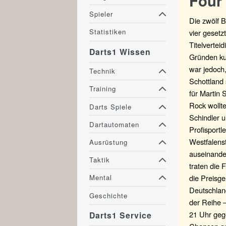
Four
Spieler
Die zwölf B
Statistiken
vier gesetz
Titelvertei
Darts1 Wissen
Gründen kur
war jedoch,
Technik
Schottland
Training
für Martin
Rock wollte
Darts Spiele
Schindler 
Dartautomaten
Profisportl
Westfalens
Ausrüstung
auseinande
Taktik
traten die 
die Preisge
Mental
Deutschlan
Geschichte
der Reihe 
21 Uhr geg
Darts1 Service