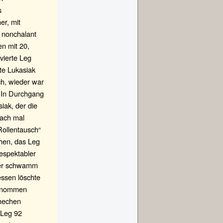
s
er, mit
 nonchalant
n mit 20,
vierte Leg
te Lukasiak
h, wieder war
. In Durchgang
iak, der die
fach mal
Rollentausch“
hen, das Leg
espektabler
 der schwamm
essen löschte
ernommen
chechen
 Leg 92