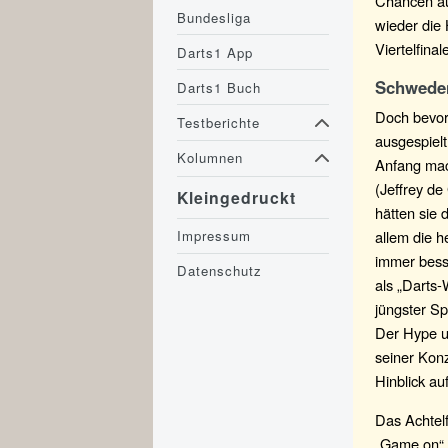
Chancen auf
Bundesliga
wieder die 
Viertelfina
Darts1 App
Schweden
Darts1 Buch
Doch bevor 
Testberichte
ausgespiel
Kolumnen
Anfang mac
(Jeffrey de
Kleingedruckt
hätten sie 
Impressum
allem die h
immer bess
Datenschutz
als „Darts
jüngster Sp
Der Hype um
seiner Konz
Hinblick au
Das Achtel
„Game on“, 