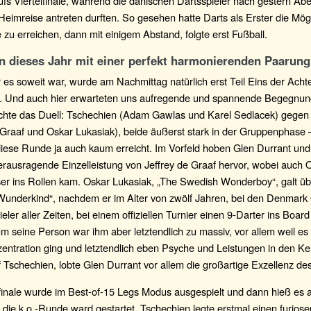
s Viertelfinale, während die dänischen Dartsspieler nach gestern Abe
Heimreise antreten durften. So gesehen hatte Darts als Erster die Mögl
le zu erreichen, dann mit einigem Abstand, folgte erst Fußball.
 dieses Jahr mit einer perfekt harmonierenden Paarung
es soweit war, wurde am Nachmittag natürlich erst Teil Eins der Achte
t. Und auch hier erwarteten uns aufregende und spannende Begegnu
hte das Duell: Tschechien (Adam Gawlas und Karel Sedlacek) gege
 Graaf und Oskar Lukasiak), beide äußerst stark in der Gruppenphase –
diese Runde ja auch kaum erreicht. Im Vorfeld hoben Glen Durrant und
erausragende Einzelleistung von Jeffrey de Graaf hervor, wobei auch 
er ins Rollen kam. Oskar Lukasiak, „The Swedish Wonderboy“, galt übr
-Wunderkind“, nachdem er im Alter von zwölf Jahren, bei den Denmark 
ieler aller Zeiten, bei einem offiziellen Turnier einen 9-Darter ins Boa
 seine Person war ihm aber letztendlich zu massiv, vor allem weil es
entration ging und letztendlich eben Psyche und Leistungen in den Kel
f Tschechien, lobte Glen Durrant vor allem die großartige Exzellenz d
finale wurde im Best-of-15 Legs Modus ausgespielt und dann hieß es 
die k.o.-Runde ward gestartet. Tschechien legte erstmal einen furiose