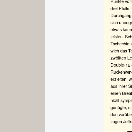
Punkte vom
drei Pfeile
Durchgang b
sich unbegr
etwas kann
leisten. S
Tschechien
wich das T
zwölften Le
Double-12 e
Rückenwind
erzielten, 
aus ihrer 
einen Brea
nicht sympa
genügte, u
den vorübe
zogen Jeffr