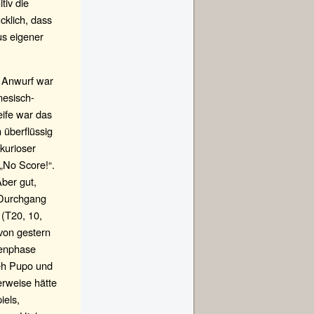
tiv die
cklich, dass
us eigener
t Anwurf war
nesisch-
ife war das
 überflüssig
kurioser
 „No Score!“.
ber gut,
 Durchgang
 (T20, 10,
 von gestern
penphase
ieh Pupo und
rweise hätte
iels,