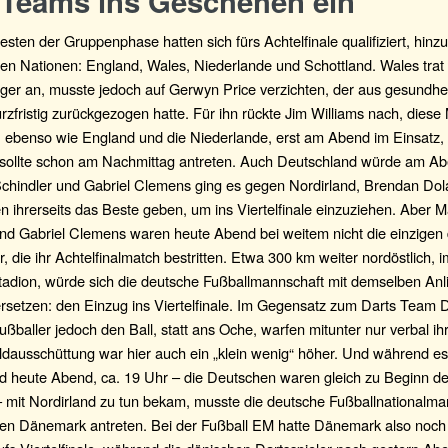
 Teams ins Geschehen ein
esten der Gruppenphase hatten sich fürs Achtelfinale qualifiziert, hin
ten Nationen: England, Wales, Niederlande und Schottland. Wales trat 
diger an, musste jedoch auf Gerwyn Price verzichten, der aus gesundhei
zfristig zurückgezogen hatte. Für ihn rückte Jim Williams nach, diese
 ebenso wie England und die Niederlande, erst am Abend im Einsatz, l
 sollte schon am Nachmittag antreten. Auch Deutschland würde am A
 Schindler und Gabriel Clemens ging es gegen Nordirland, Brendan Do
n ihrerseits das Beste geben, um ins Viertelfinale einzuziehen. Aber M
und Gabriel Clemens waren heute Abend bei weitem nicht die einzigen
er, die ihr Achtelfinalmatch bestritten. Etwa 300 km weiter nordöstlich,
tadion, würde sich die deutsche Fußballmannschaft mit demselben Anl
rsetzen: den Einzug ins Viertelfinale. Im Gegensatz zum Darts Team 
Fußballer jedoch den Ball, statt ans Oche, warfen mitunter nur verbal i
ldausschüttung war hier auch ein „klein wenig“ höher. Und während es
d heute Abend, ca. 19 Uhr – die Deutschen waren gleich zu Beginn de
– mit Nordirland zu tun bekam, musste die deutsche Fußballnationalma
en Dänemark antreten. Bei der Fußball EM hatte Dänemark also noch