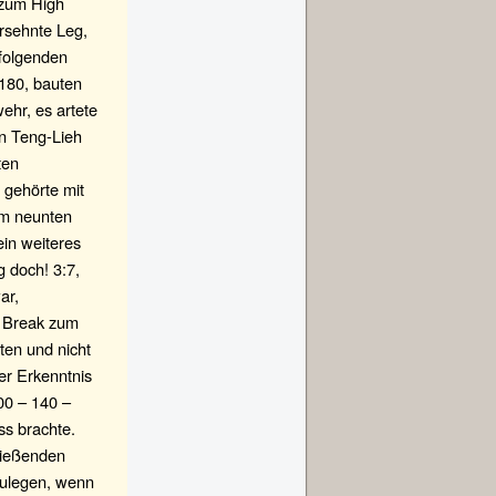
 zum High
ersehnte Leg,
ffolgenden
 180, bauten
ehr, es artete
en Teng-Lieh
ten
 gehörte mit
im neunten
in weiteres
 doch! 3:7,
ar,
s Break zum
ten und nicht
er Erkenntnis
00 – 140 –
ss brachte.
hließenden
zulegen, wenn