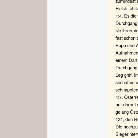
zumindest 
Finish fehl
1:4. Es die
Durchgang 
sie ihren V
fast schon 
Pupo und A
Aufnahmen h
einem Dart
Durchgang 
Leg griff.
sie hatten 
schnappten
4:7. Österr
nur darauf
gelang Öst
121, den R
Die hochzuf
Siegerinter