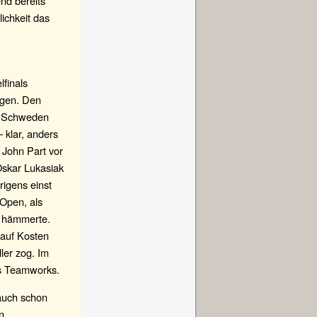
nd bereits
ichkeit das
lfinals
ngen. Den
n Schweden
 klar, anders
 John Part vor
Oskar Lukasiak
igens einst
Open, als
rd hämmerte.
 auf Kosten
ler zog. Im
es Teamworks.
auch schon
n