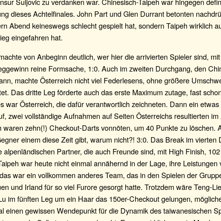
sur Suljovic zu verdanken war. Chinesisch-Taipeh war hingegen defini
g dieses Achtelfinales. John Part und Glen Durrant betonten nachdrü
ern Abend keineswegs schlecht gespielt hat, sondern Taipeh wirklich a
ieg eingefahren hat.
machte von Anbeginn deutlich, wer hier die arrivierten Spieler sind, mi
Leggewinn reine Formsache, 1:0. Auch im zweiten Durchgang, den Chi
ann, machte Österreich nicht viel Federlesens, ohne größere Umschwe
tet. Das dritte Leg förderte auch das erste Maximum zutage, fast schon
s war Österreich, die dafür verantwortlich zeichneten. Dann ein etwas 
f, zwei vollständige Aufnahmen auf Seiten Österreichs resultierten im
ch waren zehn(!) Checkout-Darts vonnöten, um 40 Punkte zu löschen. A
egner einem diese Zeit gibt, warum nicht?! 3:0. Das Break im vierten
ie alpenländischen Partner, die auch Freunde sind, mit High Finish, 102
Taipeh war heute nicht einmal annähernd in der Lage, ihre Leistungen
 das war ein vollkommen anderes Team, das in den Spielen der Grup
en und Irland für so viel Furore gesorgt hatte. Trotzdem wäre Teng-L
u im fünften Leg um ein Haar das 150er-Checkout gelungen, mögliche
l einen gewissen Wendepunkt für die Dynamik des taiwanesischen Sp