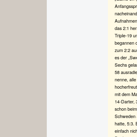
Anfangsspr
nacheinande
Aufnahmen 
das 2:1 her
Triple-19 u
begannen di
zum 2:2 au
es der „Swe
Sechs gela
58 ausradie
nenne, alle
hocherfreu
mit dem Ma
14-Darter,
schon beim 
Schweden 4
hatte, 5:3.
einfach nic