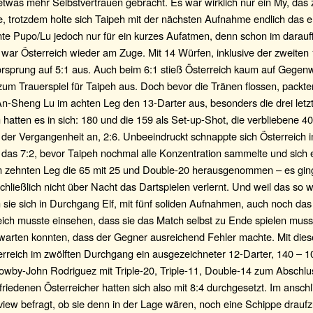
etwas mehr Selbstvertrauen gebracht. Es war wirklich nur ein My, das
te, trotzdem holte sich Taipeh mit der nächsten Aufnahme endlich das 
nte Pupo/Lu jedoch nur für ein kurzes Aufatmen, denn schon im darau
war Österreich wieder am Zuge. Mit 14 Würfen, inklusive der zweiten
orsprung auf 5:1 aus. Auch beim 6:1 stieß Österreich kaum auf Gegenw
zum Trauerspiel für Taipeh aus. Doch bevor die Tränen flossen, packt
n-Sheng Lu im achten Leg den 13-Darter aus, besonders die drei letz
atten es in sich: 180 und die 159 als Set-up-Shot, die verbliebene 40
 der Vergangenheit an, 2:6. Unbeeindruckt schnappte sich Österreich 
das 7:2, bevor Taipeh nochmal alle Konzentration sammelte und sich e
 Im zehnten Leg die 65 mit 25 und Double-20 herausgenommen – es ging
schließlich nicht über Nacht das Dartspielen verlernt. Und weil das so w
 sie sich in Durchgang Elf, mit fünf soliden Aufnahmen, auch noch da
eich musste einsehen, dass sie das Match selbst zu Ende spielen muss
 warten konnten, dass der Gegner ausreichend Fehler machte. Mit dies
erreich im zwölften Durchgang ein ausgezeichneter 12-Darter, 140 – 1
owby-John Rodriguez mit Triple-20, Triple-11, Double-14 zum Abschlu
riedenen Österreicher hatten sich also mit 8:4 durchgesetzt. Im ansc
view befragt, ob sie denn in der Lage wären, noch eine Schippe drauf