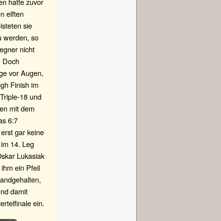
n hatte zuvor
n elften
isteten sie
u werden, so
egner nicht
. Doch
ge vor Augen,
gh Finish im
Triple-18 und
hen mit dem
as 6:7
erst gar keine
 im 14. Leg
Oskar Lukasiak
ihm ein Pfeil
tandgehalten,
nd damit
rtelfinale ein.