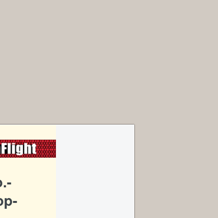
.-
op-