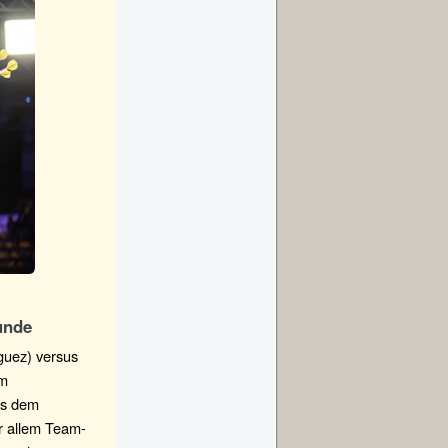
unde
guez) versus
em
us dem
r allem Team-