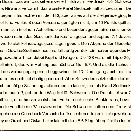
 Board, das war das sehenswerte Finish zum Re-Break, 4:6. Schwede
 ins Nirwana verbannt, das wusste Karel Sedlacek halt zu bestrafen. De
egann Tschechien mit der 180, aber als es auf die Zielgerade ging, le
eifliche Fehler. Sieben Versuche genügten nicht, um 40 Punkte quitt z
 man sich in einem Achtelfinale und besonders gegen einen solchen G
chweden nahm das Geschenk dankbar entgegen und zog auf 7:4 davon
 wollte sich keineswegs geschlagen geben. Den Abgrund der Niederla
eam Gawlas/Sedlacek nochmal blitzartig zurück, ein hervorragendes Hi
g bewahrte ihnen dabei Kopf und Kragen. Die 138 ward mit Triple-20, 
liminiert, das war Rettung aus höchster Not, 5:7. Und als die Tschec
 des vorausgegangenen Leggewinns, im 13. Durchgang auch noch d
wurde es nochmal richtig spannend. Aber Schweden setzte alles daran, 
Sicht unnötige Spannung aufkommen zu lassen, und als Karel Sedlacek
kdart ausließ, gab er den Weg frei für Schweden. Die Double-19 war 
thisch, er nahm vorsichtshalber vorher noch sechs Punkte raus, bevor 
m die verbliebene 32 loszuwerden. Die Schweden hatten dem Druck s
rgehenden Comeback-Versuch der Tschechen erfolgreich abgewehrt u
ey de Graaf und Oskar Lukasiak, mit dem 8:6 Sieg, überglücklich ins Vie