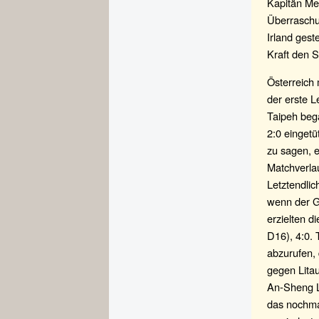
Kapitän Men
Überraschun
Irland gest
Kraft den S
Österreich 
der erste 
Taipeh beg
2:0 eingetü
zu sagen, e
Matchverlau
Letztendli
wenn der G
erzielten d
D16), 4:0. 
abzurufen,
gegen Litau
An-Sheng L
das nochma