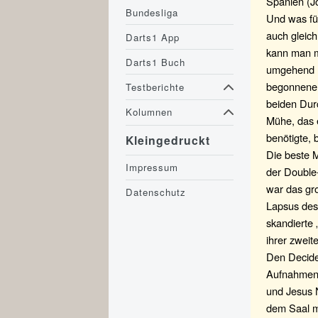
Spanien (Jo
Bundesliga
Und was für
auch gleich
Darts1 App
kann man mi
Darts1 Buch
umgehend n
begonnene 
Testberichte
beiden Dur
Kolumnen
Mühe, das e
benötigte, 
Kleingedruckt
Die beste M
Impressum
der Double-
war das gr
Datenschutz
Lapsus des
skandierte 
ihrer zweit
Den Decide
Aufnahmen, 
und Jesus 
dem Saal ma