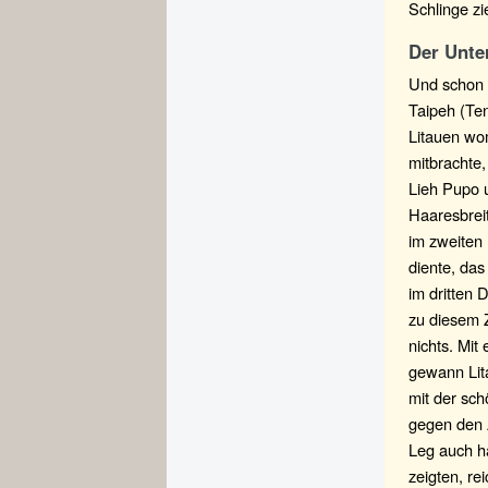
Schlinge z
Der Unte
Und schon 
Taipeh (Te
Litauen wom
mitbrachte
Lieh Pupo 
Haaresbrei
im zweiten
diente, das
im dritten 
zu diesem 
nichts. Mit
gewann Lit
mit der sch
gegen den 
Leg auch h
zeigten, re