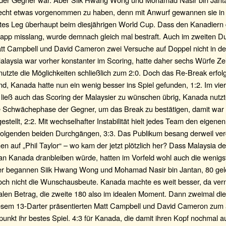
 echt etwas vorgenommen zu haben, denn mit Anwurf gewannen sie i
rstes Leg überhaupt beim diesjährigen World Cup. Dass den Kanadiern
app misslang, wurde demnach gleich mal bestraft. Auch im zweiten 
tt Campbell und David Cameron zwei Versuche auf Doppel nicht in d
laysia war vorher konstanter im Scoring, hatte daher sechs Würfe Zei
utzte die Möglichkeiten schließlich zum 2:0. Doch das Re-Break erfol
, Kanada hatte nun ein wenig besser ins Spiel gefunden, 1:2. Im vie
ließ auch das Scoring der Malaysier zu wünschen übrig, Kanada nutzt
te Schwächephase der Gegner, um das Break zu bestätigen, damit war 
estellt, 2:2. Mit wechselhafter Instabilität hielt jedes Team den eigene
folgenden beiden Durchgängen, 3:3. Das Publikum besang derweil ve
 auf „Phil Taylor“ – wo kam der jetzt plötzlich her? Dass Malaysia de
 an Kanada dranbleiben würde, hatten im Vorfeld wohl auch die wenigs
r begannen Siik Hwang Wong und Mohamad Nasir bin Jantan, 80 gel
och nicht die Wunschausbeute. Kanada machte es weit besser, da ver
len Betrag, die zweite 180 also im idealen Moment. Dann zweimal die
iesem 13-Darter präsentierten Matt Campbell und David Cameron zum 
punkt ihr bestes Spiel. 4:3 für Kanada, die damit ihren Kopf nochmal a