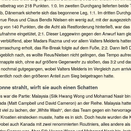
stbetrag von 218 Punkten. 1:0. Im zweiten Durchgang lieferten beide
, Dänemark sicherte sich das begonnene Leg, 1:1. Im dritten Durchg
rue Reus und Claus Bendix Nielsen ein wenig auf, mit der ausgezeic
g von 140 Punkten, die die Acht als Restforderung hinterließ, war das
ufnahme eingetütet, 2:1. Dieser Leggewinn gegen den Anwurf kam gl
 verblüffend, aber Madars Razma und vor allem Valters Melderis hatten
erraschung erholt, das Re-Break folgte auf dem Fuße, 2:2. Dann ließ
eblich nach, es wollte Reus/Nielsen nicht gelingen, das Tempo aufre
hnappte sich, ohne auf größere Gegenwehr zu stoßen, das 3:2 und das
d nochmal gutgegangen, wobei Valters Melderis im Vergleich zum arriv
ntlich noch den größeren Anteil zum Sieg beigetragen hatte.
nne strahlt, wirft sie auch einen Schatten
es war die Partie: Malaysia (Siik Hwang Wong und Mohamad Nasir bin
da (Matt Campbell und David Cameron) an der Reihe. Malaysia hatte
t viel zu lachen, der „White Wash“, den das Team gegen ein hervorrag
Kroatien einstecken musste, hatte es in sich. Doch heute wurden die 
obei auch Kanada mit zwei renommierten Routiniers, alles andere als
er Gegner war. Aber Siik Hwang Wong und Mohamad Nasir bin Jant