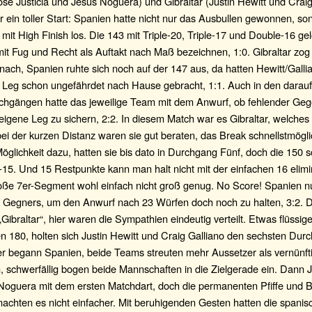
sé Justicia und Jesus Noguera) und Gibraltar (Justin Hewitt und Craig
 ein toller Start: Spanien hatte nicht nur das Ausbullen gewonnen, so
 mit High Finish los. Die 143 mit Triple-20, Triple-17 und Double-16 ge
t Fug und Recht als Auftakt nach Maß bezeichnen, 1:0. Gibraltar zog
ach, Spanien ruhte sich noch auf der 147 aus, da hatten Hewitt/Galli
Leg schon ungefährdet nach Hause gebracht, 1:1. Auch in den darau
chgängen hatte das jeweilige Team mit dem Anwurf, ob fehlender G
igene Leg zu sichern, 2:2. In diesem Match war es Gibraltar, welches
bei der kurzen Distanz waren sie gut beraten, das Break schnellstmögli
öglichkeit dazu, hatten sie bis dato in Durchgang Fünf, doch die 150 s
15. Und 15 Restpunkte kann man halt nicht mit der einfachen 16 elimi
oße 7er-Segment wohl einfach nicht groß genug. No Score! Spanien n
 Gegners, um den Anwurf nach 23 Würfen doch noch zu halten, 3:2. 
„Gibraltar“, hier waren die Sympathien eindeutig verteilt. Etwas flüssiger
en 180, holten sich Justin Hewitt und Craig Galliano den sechsten Durc
r begann Spanien, beide Teams streuten mehr Aussetzer als vernünft
schwerfällig bogen beide Mannschaften in die Zielgerade ein. Dann J
Noguera mit dem ersten Matchdart, doch die permanenten Pfiffe und 
chten es nicht einfacher. Mit beruhigenden Gesten hatten die spanis