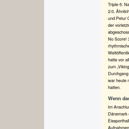
Triple-5. N
2:0. Ähnlic
und Petur G
der vorletz
abgeschosse
No Score! 
rhythmisch
Weltöffentl
hatte vor a
zum „Viking
Durchgang g
war heute n
hatten.
Wenn das
Im Anschlu
Dänemark (
Eissporthal
Aufnahmen 