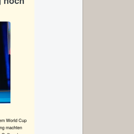
g noch
 dem World Cup
ang machten