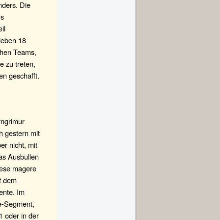
nders. Die
us
il
lieben 18
chen Teams,
e zu treten,
en geschafft.
rngrimur
 gestern mit
r nicht, mit
das Ausbullen
diese magere
it dem
ente. Im
le-Segment,
1 oder in der