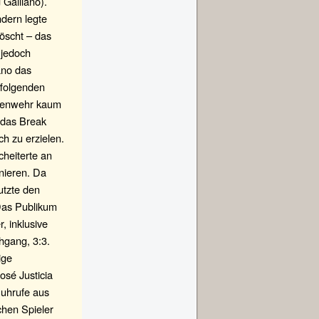
 Galliano).
ndern legte
löscht – das
 jedoch
ano das
ffolgenden
egenwehr kaum
 das Break
ch zu erzielen.
cheiterte an
nieren. Da
utzte den
Das Publikum
, inklusive
hgang, 3:3.
ige
osé Justicia
Buhrufe aus
chen Spieler