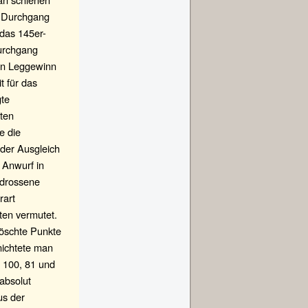
n Durchgang
 das 145er-
Durchgang
en Leggewinn
t für das
gte
rten
e die
der Ausgleich
n Anwurf in
rdrossene
rart
ten vermutet.
öschte Punkte
nichtete man
 100, 81 und
absolut
us der