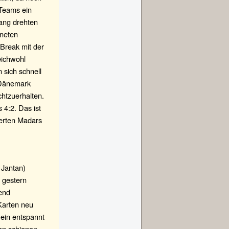
 Teams ein
ang drehten
hneten
 Break mit der
eichwohl
 sich schnell
 Dänemark
chtzuerhalten.
 4:2. Das ist
ierten Madars
 Jantan)
 gestern
end
Karten neu
 ein entspannt
an schienen