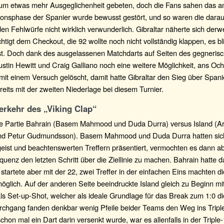
 um etwas mehr Ausgeglichenheit gebeten, doch die Fans sahen das a
ionsphase der Spanier wurde bewusst gestört, und so waren die dara
den Fehlwürfe nicht wirklich verwunderlich. Gibraltar näherte sich derwe
htigt dem Checkout, die 92 wollte noch nicht vollständig klappen, es b
t. Doch dank des ausgelassenen Matchdarts auf Seiten des gegneris
tin Hewitt und Craig Galliano noch eine weitere Möglichkeit, ans Och
mit einem Versuch gelöscht, damit hatte Gibraltar den Sieg über Spani
eits mit der zweiten Niederlage bei diesem Turnier.
erkehr des „Viking Clap“
die Partie Bahrain (Basem Mahmood und Duda Durra) versus Island (A
nd Petur Gudmundsson). Basem Mahmood und Duda Durra hatten sich
eist und beachtenswerten Treffern präsentiert, vermochten es dann abe
quenz den letzten Schritt über die Ziellinie zu machen. Bahrain hatte 
tartete aber mit der 22, zwei Treffer in der einfachen Eins machten 
glich. Auf der anderen Seite beeindruckte Island gleich zu Beginn m
s Set-up-Shot, welcher als ideale Grundlage für das Break zum 1:0 di
rchgang fanden denkbar wenig Pfeile beider Teams den Weg ins Trip
hon mal ein Dart darin versenkt wurde, war es allenfalls in der Triple-