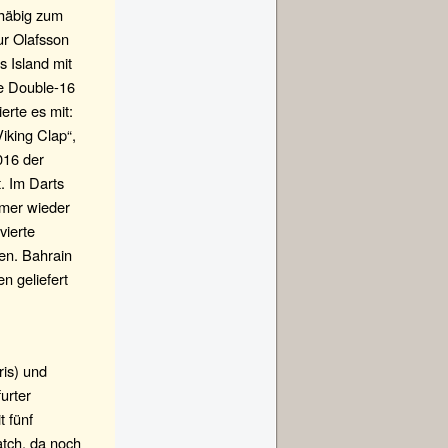
ehäbig zum
ur Olafsson
s Island mit
ie Double-16
erte es mit:
iking Clap“,
016 der
t. Im Darts
mmer wieder
vierte
en. Bahrain
n geliefert
is) und
urter
t fünf
tch, da noch