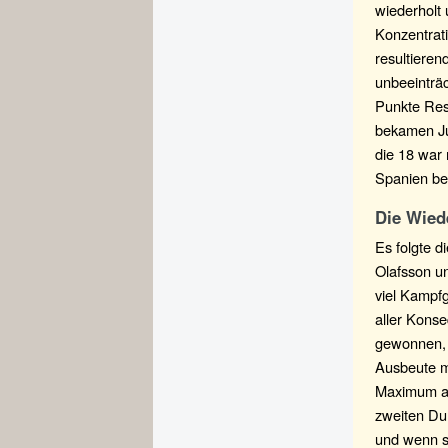
wiederholt
Konzentrat
resultieren
unbeeinträc
Punkte Res
bekamen Jus
die 18 war 
Spanien ber
Die Wied
Es folgte 
Olafsson u
viel Kampfg
aller Konse
gewonnen, s
Ausbeute mö
Maximum al
zweiten Du
und wenn sc