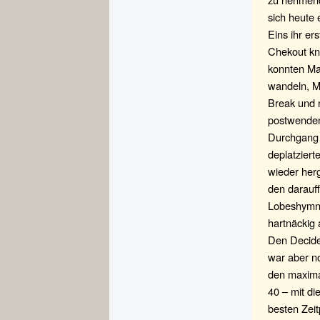
sich heute
Eins ihr e
Chekout kn
konnten Ma
wandeln, Ma
Break und n
postwendend
Durchgang 
deplatzier
wieder herg
den darauf
Lobeshymnen
hartnäckig
Den Decide
war aber n
den maxima
40 – mit d
besten Zeit