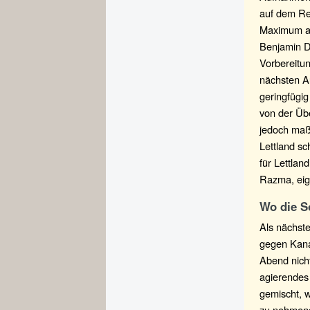
auf dem Re
Maximum ab
Benjamin D
Vorbereitun
nächsten A
geringfügig
von der Üb
jedoch maßg
Lettland sc
für Lettlan
Razma, eige
Wo die So
Als nächst
gegen Kana
Abend nich
agierendes 
gemischt, w
zu nehmend