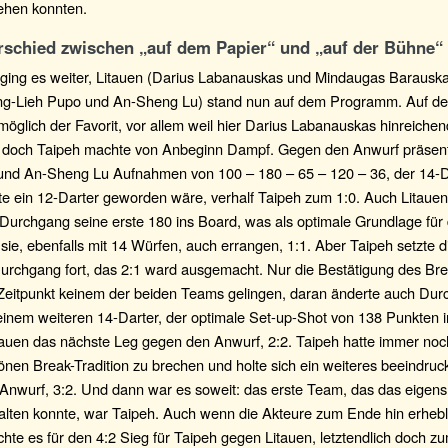
iehen konnten.
rschied zwischen „auf dem Papier“ und „auf der Bühne“
ging es weiter, Litauen (Darius Labanauskas und Mindaugas Barausk
ng-Lieh Pupo und An-Sheng Lu) stand nun auf dem Programm. Auf d
öglich der Favorit, vor allem weil hier Darius Labanauskas hinreiche
, doch Taipeh machte von Anbeginn Dampf. Gegen den Anwurf präsent
und An-Sheng Lu Aufnahmen von 100 – 180 – 65 – 120 – 36, der 14-D
te ein 12-Darter geworden wäre, verhalf Taipeh zum 1:0. Auch Litauen
 Durchgang seine erste 180 ins Board, was als optimale Grundlage fü
 sie, ebenfalls mit 14 Würfen, auch errangen, 1:1. Aber Taipeh setzte 
Durchgang fort, das 2:1 ward ausgemacht. Nur die Bestätigung des Bre
Zeitpunkt keinem der beiden Teams gelingen, daran änderte auch Dur
 einem weiteren 14-Darter, der optimale Set-up-Shot von 138 Punkten i
auen das nächste Leg gegen den Anwurf, 2:2. Taipeh hatte immer noch
önen Break-Tradition zu brechen und holte sich ein weiteres beeindru
Anwurf, 3:2. Und dann war es soweit: das erste Team, das das eigen
alten konnte, war Taipeh. Auch wenn die Akteure zum Ende hin erheb
ichte es für den 4:2 Sieg für Taipeh gegen Litauen, letztendlich doch z