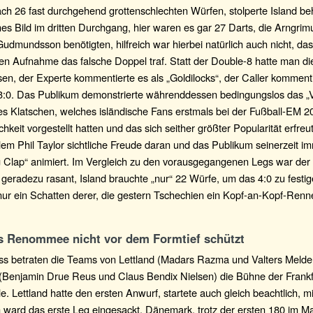
ach 26 fast durchgehend grottenschlechten Würfen, stolperte Island b
hes Bild im dritten Durchgang, hier waren es gar 27 Darts, die Arngrim
udmundsson benötigten, hilfreich war hierbei natürlich auch nicht, das
ten Aufnahme das falsche Doppel traf. Statt der Double-8 hatte man d
n, der Experte kommentierte es als „Goldilocks“, der Caller kommenti
3:0. Das Publikum demonstrierte währenddessen bedingungslos das „V
es Klatschen, welches isländische Fans erstmals bei der Fußball-EM 2
ichkeit vorgestellt hatten und das sich seither größter Popularität erfreu
llem Phil Taylor sichtliche Freude daran und das Publikum seinerzeit i
 Clap“ animiert. Im Vergleich zu den vorausgegangenen Legs war der 
eradezu rasant, Island brauchte „nur“ 22 Würfe, um das 4:0 zu festig
ur ein Schatten derer, die gestern Tschechien ein Kopf-an-Kopf-Renne
 Renommee nicht vor dem Formtief schützt
ss betraten die Teams von Lettland (Madars Razma und Valters Melder
Benjamin Drue Reus und Claus Bendix Nielsen) die Bühne der Frankf
le. Lettland hatte den ersten Anwurf, startete auch gleich beachtlich, mi
ward das erste Leg eingesackt. Dänemark, trotz der ersten 180 im Ma