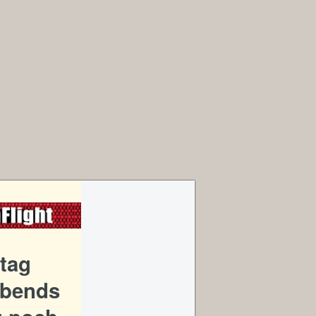
tag
Abends