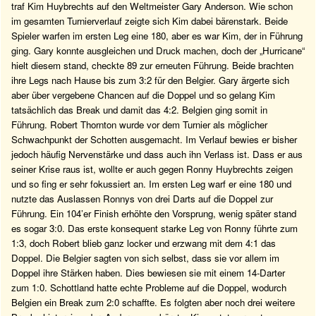
traf Kim Huybrechts auf den Weltmeister Gary Anderson. Wie schon
im gesamten Turnierverlauf zeigte sich Kim dabei bärenstark. Beide
Spieler warfen im ersten Leg eine 180, aber es war Kim, der in Führung
ging. Gary konnte ausgleichen und Druck machen, doch der „Hurricane“
hielt diesem stand, checkte 89 zur erneuten Führung. Beide brachten
ihre Legs nach Hause bis zum 3:2 für den Belgier. Gary ärgerte sich
aber über vergebene Chancen auf die Doppel und so gelang Kim
tatsächlich das Break und damit das 4:2. Belgien ging somit in
Führung. Robert Thornton wurde vor dem Turnier als möglicher
Schwachpunkt der Schotten ausgemacht. Im Verlauf bewies er bisher
jedoch häufig Nervenstärke und dass auch ihn Verlass ist. Dass er aus
seiner Krise raus ist, wollte er auch gegen Ronny Huybrechts zeigen
und so fing er sehr fokussiert an. Im ersten Leg warf er eine 180 und
nutzte das Auslassen Ronnys von drei Darts auf die Doppel zur
Führung. Ein 104’er Finish erhöhte den Vorsprung, wenig später stand
es sogar 3:0. Das erste konsequent starke Leg von Ronny führte zum
1:3, doch Robert blieb ganz locker und erzwang mit dem 4:1 das
Doppel. Die Belgier sagten von sich selbst, dass sie vor allem im
Doppel ihre Stärken haben. Dies bewiesen sie mit einem 14-Darter
zum 1:0. Schottland hatte echte Probleme auf die Doppel, wodurch
Belgien ein Break zum 2:0 schaffte. Es folgten aber noch drei weitere