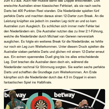
zum 4:3 aus. Auch hier musste damit das Doppel entscheiden. Dort
erwischte Australien einen klassischen Fehlstart, als sie nach sechs
Darts bei 400 Punkten Rest standen. Die Niederländer spielten fünf
perfekte Darts und machten daraus einen 12-Darter zum Break. An die
Leistung knüpften sie jedoch im zweiten Leg nicht an und so kam
Australien zum Ausgleich. Es schlichen sich immer mehr Fehler bei
den Niederländern ein. Die Australier nutzten das zu ihrer 2:1-Führung,
welche die Niederländer durch Michael van Gerwen nervenstark
ausglichen. Es folgte ein weiteres Break für die Niederländer, es fehlte
nur noch ein Leg zum Weiterkommen. Unter diesem Druck spielten die
Australier sieben perfekte Darts und glichen mit einem 12-Darter erneut
aus. Ein extrem spannendes Duell ging bis ins alles entscheidende
Leg. Dort brachen die Australier dann doch ein, während die
Niederländer nochmal für Stimmung sorgten. Sie warfen sechs perfekte
Darts und schafften die Grundlage zum Weiterkommen. Am Ende
kämpften sich die Niederländer durch das 4:3 im Doppel in einem
fantastischen Spiel ins Halbfinale.