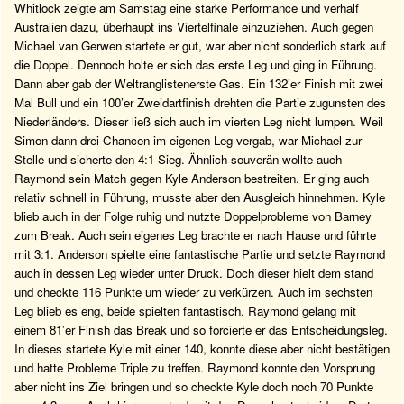
Whitlock zeigte am Samstag eine starke Performance und verhalf
Australien dazu, überhaupt ins Viertelfinale einzuziehen. Auch gegen
Michael van Gerwen startete er gut, war aber nicht sonderlich stark auf
die Doppel. Dennoch holte er sich das erste Leg und ging in Führung.
Dann aber gab der Weltranglistenerste Gas. Ein 132’er Finish mit zwei
Mal Bull und ein 100’er Zweidartfinish drehten die Partie zugunsten des
Niederländers. Dieser ließ sich auch im vierten Leg nicht lumpen. Weil
Simon dann drei Chancen im eigenen Leg vergab, war Michael zur
Stelle und sicherte den 4:1-Sieg. Ähnlich souverän wollte auch
Raymond sein Match gegen Kyle Anderson bestreiten. Er ging auch
relativ schnell in Führung, musste aber den Ausgleich hinnehmen. Kyle
blieb auch in der Folge ruhig und nutzte Doppelprobleme von Barney
zum Break. Auch sein eigenes Leg brachte er nach Hause und führte
mit 3:1. Anderson spielte eine fantastische Partie und setzte Raymond
auch in dessen Leg wieder unter Druck. Doch dieser hielt dem stand
und checkte 116 Punkte um wieder zu verkürzen. Auch im sechsten
Leg blieb es eng, beide spielten fantastisch. Raymond gelang mit
einem 81’er Finish das Break und so forcierte er das Entscheidungsleg.
In dieses startete Kyle mit einer 140, konnte diese aber nicht bestätigen
und hatte Probleme Triple zu treffen. Raymond konnte den Vorsprung
aber nicht ins Ziel bringen und so checkte Kyle doch noch 70 Punkte