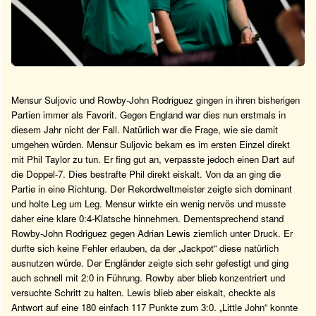
Mensur Suljovic und Rowby-John Rodriguez gingen in ihren bisherigen
Partien immer als Favorit. Gegen England war dies nun erstmals in
diesem Jahr nicht der Fall. Natürlich war die Frage, wie sie damit
umgehen würden. Mensur Suljovic bekam es im ersten Einzel direkt
mit Phil Taylor zu tun. Er fing gut an, verpasste jedoch einen Dart auf
die Doppel-7. Dies bestrafte Phil direkt eiskalt. Von da an ging die
Partie in eine Richtung. Der Rekordweltmeister zeigte sich dominant
und holte Leg um Leg. Mensur wirkte ein wenig nervös und musste
daher eine klare 0:4-Klatsche hinnehmen. Dementsprechend stand
Rowby-John Rodriguez gegen Adrian Lewis ziemlich unter Druck. Er
durfte sich keine Fehler erlauben, da der „Jackpot“ diese natürlich
ausnutzen würde. Der Engländer zeigte sich sehr gefestigt und ging
auch schnell mit 2:0 in Führung. Rowby aber blieb konzentriert und
versuchte Schritt zu halten. Lewis blieb aber eiskalt, checkte als
Antwort auf eine 180 einfach 117 Punkte zum 3:0. „Little John“ konnte