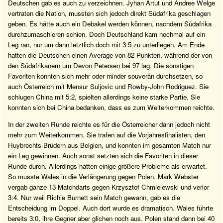
Deutschen gab es auch zu verzeichnen. Jyhan Artut und Andree Welge
vertraten die Nation, mussten sich jedoch direkt Südafrika geschlagen
geben. Es hätte auch ein Debakel werden können, nachdem Südafrika
durchzumaschieren schien. Doch Deutschland kam nochmal auf ein
Leg ran, nur um dann letztlich doch mit 3:5 zu unterliegen. Am Ende
hatten die Deutschen einen Average von 82 Punkten, während der von
den Südafrikanern um Devon Petersen bei 97 lag. Die sonstigen
Favoriten konnten sich mehr oder minder souverän durchsetzen, so
auch Österreich mit Mensur Suljovic und Rowby-John Rodriguez. Sie
schlugen China mit 5:2, spielten allerdings keine starke Partie. Sie
konnten sich bei China bedanken, dass es zum Weiterkommen reichte.
In der zweiten Runde reichte es für die Österreicher dann jedoch nicht
mehr zum Weiterkommen. Sie trafen auf die Vorjahresfinalisten, den
Huybrechts-Brüdern aus Belgien, und konnten im gesamten Match nur
ein Leg gewinnen. Auch sonst setzten sich die Favoriten in dieser
Runde durch. Allerdings hatten einige größere Probleme als erwartet.
So musste Wales in die Verlängerung gegen Polen. Mark Webster
vergab ganze 13 Matchdarts gegen Krzysztof Chmielewski und verlor
3:4. Nur weil Richie Burnett sein Match gewann, gab es die
Entscheidung im Doppel. Auch dort wurde es dramatisch. Wales führte
bereits 3:0, ihre Gegner aber glichen noch aus. Polen stand dann bei 40