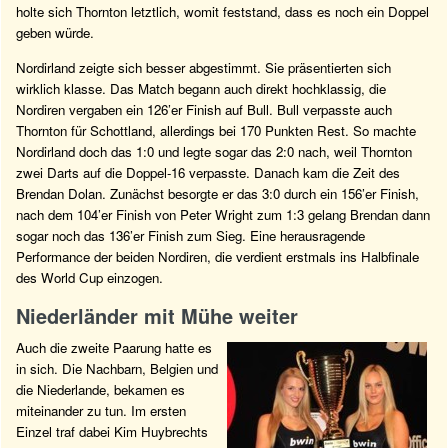
holte sich Thornton letztlich, womit feststand, dass es noch ein Doppel
geben würde.
Nordirland zeigte sich besser abgestimmt. Sie präsentierten sich
wirklich klasse. Das Match begann auch direkt hochklassig, die
Nordiren vergaben ein 126’er Finish auf Bull. Bull verpasste auch
Thornton für Schottland, allerdings bei 170 Punkten Rest. So machte
Nordirland doch das 1:0 und legte sogar das 2:0 nach, weil Thornton
zwei Darts auf die Doppel-16 verpasste. Danach kam die Zeit des
Brendan Dolan. Zunächst besorgte er das 3:0 durch ein 156’er Finish,
nach dem 104’er Finish von Peter Wright zum 1:3 gelang Brendan dann
sogar noch das 136’er Finish zum Sieg. Eine herausragende
Performance der beiden Nordiren, die verdient erstmals ins Halbfinale
des World Cup einzogen.
Niederländer mit Mühe weiter
Auch die zweite Paarung hatte es
in sich. Die Nachbarn, Belgien und
die Niederlande, bekamen es
miteinander zu tun. Im ersten
Einzel traf dabei Kim Huybrechts