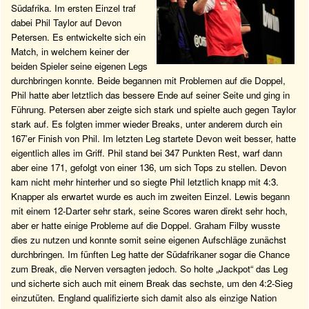
Südafrika. Im ersten Einzel traf
dabei Phil Taylor auf Devon
Petersen. Es entwickelte sich ein
Match, in welchem keiner der
beiden Spieler seine eigenen Legs
durchbringen konnte. Beide begannen mit Problemen auf die Doppel,
Phil hatte aber letztlich das bessere Ende auf seiner Seite und ging in
Führung. Petersen aber zeigte sich stark und spielte auch gegen Taylor
stark auf. Es folgten immer wieder Breaks, unter anderem durch ein
167’er Finish von Phil. Im letzten Leg startete Devon weit besser, hatte
eigentlich alles im Griff. Phil stand bei 347 Punkten Rest, warf dann
aber eine 171, gefolgt von einer 136, um sich Tops zu stellen. Devon
kam nicht mehr hinterher und so siegte Phil letztlich knapp mit 4:3.
Knapper als erwartet wurde es auch im zweiten Einzel. Lewis begann
mit einem 12-Darter sehr stark, seine Scores waren direkt sehr hoch,
aber er hatte einige Probleme auf die Doppel. Graham Filby wusste
dies zu nutzen und konnte somit seine eigenen Aufschläge zunächst
durchbringen. Im fünften Leg hatte der Südafrikaner sogar die Chance
zum Break, die Nerven versagten jedoch. So holte „Jackpot“ das Leg
und sicherte sich auch mit einem Break das sechste, um den 4:2-Sieg
einzutüten. England qualifizierte sich damit also als einzige Nation