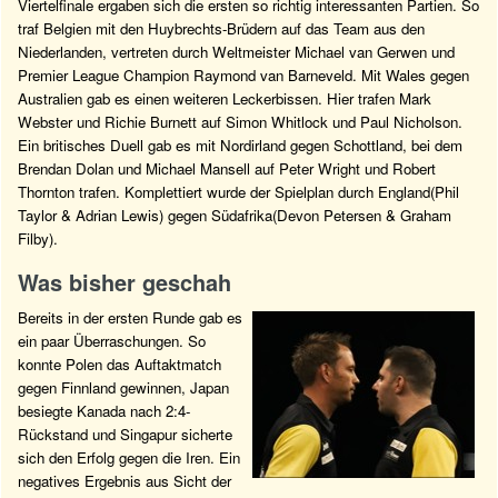
Viertelfinale ergaben sich die ersten so richtig interessanten Partien. So
traf Belgien mit den Huybrechts-Brüdern auf das Team aus den
Niederlanden, vertreten durch Weltmeister Michael van Gerwen und
Premier League Champion Raymond van Barneveld. Mit Wales gegen
Australien gab es einen weiteren Leckerbissen. Hier trafen Mark
Webster und Richie Burnett auf Simon Whitlock und Paul Nicholson.
Ein britisches Duell gab es mit Nordirland gegen Schottland, bei dem
Brendan Dolan und Michael Mansell auf Peter Wright und Robert
Thornton trafen. Komplettiert wurde der Spielplan durch England(Phil
Taylor & Adrian Lewis) gegen Südafrika(Devon Petersen & Graham
Filby).
Was bisher geschah
Bereits in der ersten Runde gab es
ein paar Überraschungen. So
konnte Polen das Auftaktmatch
gegen Finnland gewinnen, Japan
besiegte Kanada nach 2:4-
Rückstand und Singapur sicherte
sich den Erfolg gegen die Iren. Ein
negatives Ergebnis aus Sicht der