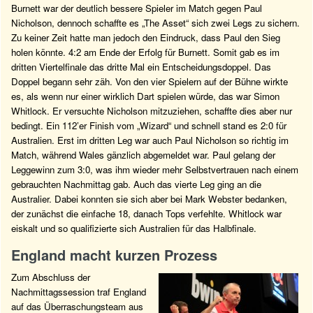
Burnett war der deutlich bessere Spieler im Match gegen Paul
Nicholson, dennoch schaffte es „The Asset“ sich zwei Legs zu sichern.
Zu keiner Zeit hatte man jedoch den Eindruck, dass Paul den Sieg
holen könnte. 4:2 am Ende der Erfolg für Burnett. Somit gab es im
dritten Viertelfinale das dritte Mal ein Entscheidungsdoppel. Das
Doppel begann sehr zäh. Von den vier Spielern auf der Bühne wirkte
es, als wenn nur einer wirklich Dart spielen würde, das war Simon
Whitlock. Er versuchte Nicholson mitzuziehen, schaffte dies aber nur
bedingt. Ein 112’er Finish vom „Wizard“ und schnell stand es 2:0 für
Australien. Erst im dritten Leg war auch Paul Nicholson so richtig im
Match, während Wales gänzlich abgemeldet war. Paul gelang der
Leggewinn zum 3:0, was ihm wieder mehr Selbstvertrauen nach einem
gebrauchten Nachmittag gab. Auch das vierte Leg ging an die
Australier. Dabei konnten sie sich aber bei Mark Webster bedanken,
der zunächst die einfache 18, danach Tops verfehlte. Whitlock war
eiskalt und so qualifizierte sich Australien für das Halbfinale.
England macht kurzen Prozess
Zum Abschluss der
Nachmittagssession traf England
auf das Überraschungsteam aus