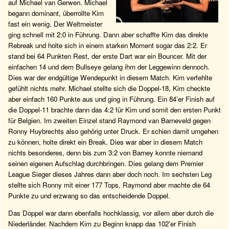
auf Michael van Gerwen. Michael
begann dominant, überrollte Kim
fast ein wenig. Der Weltmeister
ging schnell mit 2:0 in Führung. Dann aber schaffte Kim das direkte
Rebreak und holte sich in einem starken Moment sogar das 2:2. Er
stand bei 64 Punkten Rest, der erste Dart war ein Bouncer. Mit der
einfachen 14 und dem Bullseye gelang ihm der Leggewinn dennoch.
Dies war der endgültige Wendepunkt in diesem Match. Kim verfehlte
gefühlt nichts mehr. Michael stellte sich die Doppel-18, Kim checkte
aber einfach 160 Punkte aus und ging in Führung. Ein 84’er Finish auf
die Doppel-11 brachte dann das 4:2 für Kim und somit den ersten Punkt
für Belgien. Im zweiten Einzel stand Raymond van Barneveld gegen
Ronny Huybrechts also gehörig unter Druck. Er schien damit umgehen
zu können, holte direkt ein Break. Dies war aber in diesem Match
nichts besonderes, denn bis zum 3:2 von Barney konnte niemand
seinen eigenen Aufschlag durchbringen. Dies gelang dem Premier
League Sieger dieses Jahres dann aber doch noch. Im sechsten Leg
stellte sich Ronny mit einer 177 Tops, Raymond aber machte die 64
Punkte zu und erzwang so das entscheidende Doppel.
Das Doppel war dann ebenfalls hochklassig, vor allem aber durch die
Niederländer. Nachdem Kim zu Beginn knapp das 102’er Finish