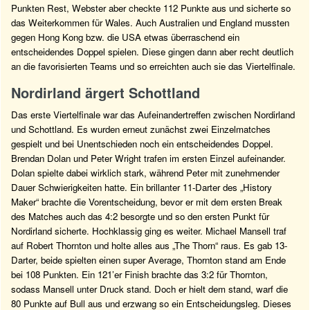
Punkten Rest, Webster aber checkte 112 Punkte aus und sicherte so
das Weiterkommen für Wales. Auch Australien und England mussten
gegen Hong Kong bzw. die USA etwas überraschend ein
entscheidendes Doppel spielen. Diese gingen dann aber recht deutlich
an die favorisierten Teams und so erreichten auch sie das Viertelfinale.
Nordirland ärgert Schottland
Das erste Viertelfinale war das Aufeinandertreffen zwischen Nordirland
und Schottland. Es wurden erneut zunächst zwei Einzelmatches
gespielt und bei Unentschieden noch ein entscheidendes Doppel.
Brendan Dolan und Peter Wright trafen im ersten Einzel aufeinander.
Dolan spielte dabei wirklich stark, während Peter mit zunehmender
Dauer Schwierigkeiten hatte. Ein brillanter 11-Darter des „History
Maker“ brachte die Vorentscheidung, bevor er mit dem ersten Break
des Matches auch das 4:2 besorgte und so den ersten Punkt für
Nordirland sicherte. Hochklassig ging es weiter. Michael Mansell traf
auf Robert Thornton und holte alles aus „The Thorn“ raus. Es gab 13-
Darter, beide spielten einen super Average, Thornton stand am Ende
bei 108 Punkten. Ein 121’er Finish brachte das 3:2 für Thornton,
sodass Mansell unter Druck stand. Doch er hielt dem stand, warf die
80 Punkte auf Bull aus und erzwang so ein Entscheidungsleg. Dieses