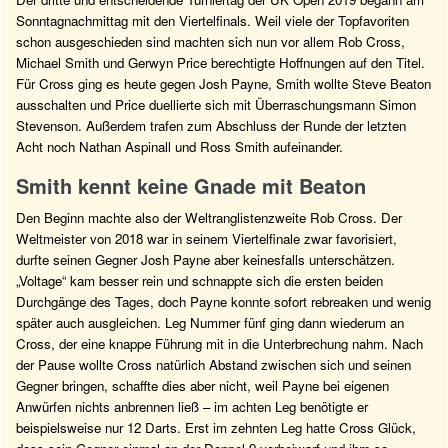
Sonntagnachmittag mit den Viertelfinals. Weil viele der Topfavoriten
schon ausgeschieden sind machten sich nun vor allem Rob Cross,
Michael Smith und Gerwyn Price berechtigte Hoffnungen auf den Titel.
Für Cross ging es heute gegen Josh Payne, Smith wollte Steve Beaton
ausschalten und Price duellierte sich mit Überraschungsmann Simon
Stevenson. Außerdem trafen zum Abschluss der Runde der letzten
Acht noch Nathan Aspinall und Ross Smith aufeinander.
Smith kennt keine Gnade mit Beaton
Den Beginn machte also der Weltranglistenzweite Rob Cross. Der
Weltmeister von 2018 war in seinem Viertelfinale zwar favorisiert,
durfte seinen Gegner Josh Payne aber keinesfalls unterschätzen.
„Voltage“ kam besser rein und schnappte sich die ersten beiden
Durchgänge des Tages, doch Payne konnte sofort rebreaken und wenig
später auch ausgleichen. Leg Nummer fünf ging dann wiederum an
Cross, der eine knappe Führung mit in die Unterbrechung nahm. Nach
der Pause wollte Cross natürlich Abstand zwischen sich und seinen
Gegner bringen, schaffte dies aber nicht, weil Payne bei eigenen
Anwürfen nichts anbrennen ließ – im achten Leg benötigte er
beispielsweise nur 12 Darts. Erst im zehnten Leg hatte Cross Glück,