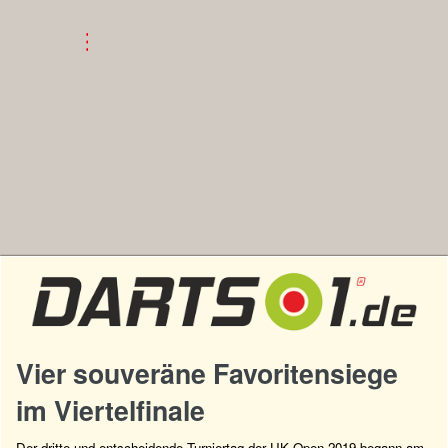
Vier souveräne Favoritensiege
im Viertelfinale
Der dritte und entscheidende Turniertag der UK Open 2019 begann am