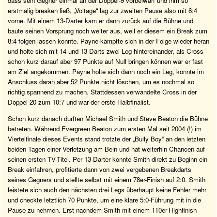
dass sein Gegner einmal an der Doppel-9 vorbeiwarf und ihm so
erstmalig breaken ließ, „Voltage“ lag zur zweiten Pause also mit 6:4
vorne. Mit einem 13-Darter kam er dann zurück auf die Bühne und
baute seinen Vorsprung noch weiter aus, weil er diesem ein Break zum
8:4 folgen lassen konnte. Payne kämpfte sich in der Folge wieder heran
und holte sich mit 14 und 13 Darts zwei Leg hintereinander, als Cross
schon kurz darauf aber 97 Punkte auf Null bringen können war er fast
am Ziel angekommen. Payne holte sich dann noch ein Leg, konnte im
Anschluss daran aber 52 Punkte nicht löschen, um es nochmal so
richtig spannend zu machen. Stattdessen verwandelte Cross in der
Doppel-20 zum 10:7 und war der erste Halbfinalist.
Schon kurz danach durften Michael Smith und Steve Beaton die Bühne
betreten. Während Evergreen Beaton zum ersten Mal seit 2004 (!) im
Viertelfinale dieses Events stand trotzte der „Bully Boy“ an den letzten
beiden Tagen einer Verletzung am Bein und hat weiterhin Chancen auf
seinen ersten TV-Titel. Per 13-Darter konnte Smith direkt zu Beginn ein
Break einfahren, profitierte dann von zwei vergebenen Breakdarts
seines Gegners und stellte selbst mit einem 78er-Finish auf 2:0. Smith
leistete sich auch den nächsten drei Legs überhaupt keine Fehler mehr
und checkte letztlich 70 Punkte, um eine klare 5:0-Führung mit in die
Pause zu nehmen. Erst nachdem Smith mit einem 110er-Highfinish