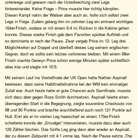
unterwegs und gewann nach der Unterbrechung zwei Legs
hintereinander. Keine Frage – Price musste hier richtig kämpfen.
Diesen Kampf nahm der Waliser aber auch an, holte sich selbst zwei
Legs in Folge. Zudem gelang ihm im zehnten Leg ein eminent wichtiges
164er-Finish, sodass er mit einem 6:4 im Rücken in die Kabine gehen
konnte. Dieses starke Finish gab dem Favoriten spürbar Auftrieb und
so dominierte er nach der Pause. Zwar vergab Price im 12. Leg drei
Möglichkeiten auf Doppel und überließ dieses Leg seinem englischen
Gegner, doch es sollte sein letztes verlorenes bleiben. Mit einem 68er-
Finish machte Gerwyn Price schon wenige Minuten später schließlich
alles klar und siegte mit 10:5.
Mit seinem Lauf ins Viertelfinale der UK Open hatte Nathan Aspinall
bewiesen, dass seine Halbfinalteilnahme bei der WM kein einmaliger
Zufall war. Auch heute hatte er gute Chancen aufs Semifinale, musste
sich dazu aber gegen Ross Smith durchsetzen. Aspinall feierte einen
überragenden Start in die Begegnung, zeigte souveräne Checkouts von
98 und 90 Punkte und brachte anschließend auch noch 121 Punkte auf
Null. Erst als er im vierten Leg haarscharf an einem 170er-Finish
scheiterte konnte der „Smudger“ intervenieren, musste dazu aber auch
126 Zähler löschen. Das fünfte Leg ging dann aber wieder an Aspinall,
der zu diesem Zeitpunkt mit 4:1 vorne lag. Nach der Pause setzte „The