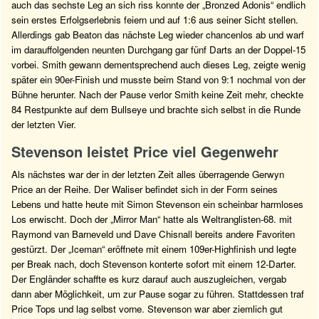
auch das sechste Leg an sich riss konnte der „Bronzed Adonis“ endlich
sein erstes Erfolgserlebnis feiern und auf 1:6 aus seiner Sicht stellen.
Allerdings gab Beaton das nächste Leg wieder chancenlos ab und warf
im darauffolgenden neunten Durchgang gar fünf Darts an der Doppel-15
vorbei. Smith gewann dementsprechend auch dieses Leg, zeigte wenig
später ein 90er-Finish und musste beim Stand von 9:1 nochmal von der
Bühne herunter. Nach der Pause verlor Smith keine Zeit mehr, checkte
84 Restpunkte auf dem Bullseye und brachte sich selbst in die Runde
der letzten Vier.
Stevenson leistet Price viel Gegenwehr
Als nächstes war der in der letzten Zeit alles überragende Gerwyn
Price an der Reihe. Der Waliser befindet sich in der Form seines
Lebens und hatte heute mit Simon Stevenson ein scheinbar harmloses
Los erwischt. Doch der „Mirror Man“ hatte als Weltranglisten-68. mit
Raymond van Barneveld und Dave Chisnall bereits andere Favoriten
gestürzt. Der „Iceman“ eröffnete mit einem 109er-Highfinish und legte
per Break nach, doch Stevenson konterte sofort mit einem 12-Darter.
Der Engländer schaffte es kurz darauf auch auszugleichen, vergab
dann aber Möglichkeit, um zur Pause sogar zu führen. Stattdessen traf
Price Tops und lag selbst vorne. Stevenson war aber ziemlich gut