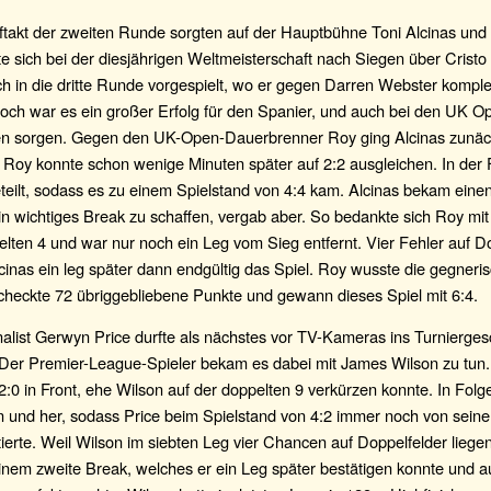
ftakt der zweiten Runde sorgten auf der Hauptbühne Toni Alcinas und
te sich bei der diesjährigen Weltmeisterschaft nach Siegen über Crist
h in die dritte Runde vorgespielt, wo er gegen Darren Webster komple
och war es ein großer Erfolg für den Spanier, und auch bei den UK Op
en sorgen. Gegen den UK-Open-Dauerbrenner Roy ging Alcinas zunächs
h Roy konnte schon wenige Minuten später auf 2:2 ausgleichen. In der
teilt, sodass es zu einem Spielstand von 4:4 kam. Alcinas bekam einen
n wichtiges Break zu schaffen, vergab aber. So bedankte sich Roy mit
elten 4 und war nur noch ein Leg vom Sieg entfernt. Vier Fehler auf D
cinas ein leg später dann endgültig das Spiel. Roy wusste die gegneri
checkte 72 übriggebliebene Punkte und gewann dieses Spiel mit 6:4.
nalist Gerwyn Price durfte als nächstes vor TV-Kameras ins Turnierge
 Der Premier-League-Spieler bekam es dabei mit James Wilson zu tun.
 2:0 in Front, ehe Wilson auf der doppelten 9 verkürzen konnte. In Fol
n und her, sodass Price beim Spielstand von 4:2 immer noch von sein
tierte. Weil Wilson im siebten Leg vier Chancen auf Doppelfelder liege
inem zweite Break, welches er ein Leg später bestätigen konnte und a