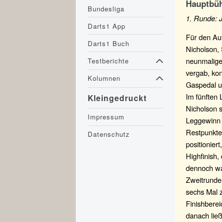
Hauptbüh
Bundesliga
1. Runde: 
Darts1 App
Für den Auf
Darts1 Buch
Nicholson,
neunmalige
Testberichte
vergab, kon
Kolumnen
Gaspedal un
Im fünften 
Kleingedruckt
Nicholson s
Impressum
Leggewinn 
Restpunkte 
Datenschutz
positionier
Highfinish,
dennoch wa
Zweitrunden
sechs Mal z
Finishbere
danach ließ