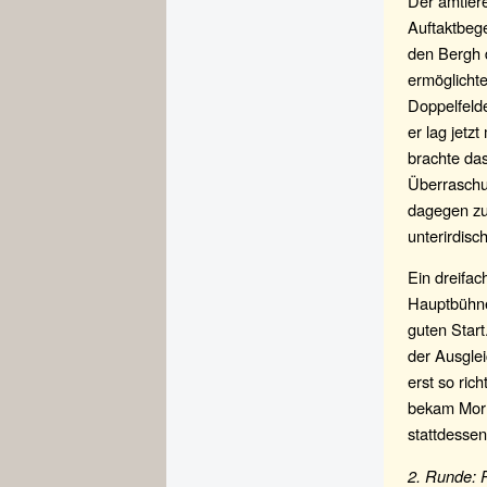
Der amtier
Auftaktbege
den Bergh d
ermöglicht
Doppelfelde
er lag jetz
brachte das
Überraschu
dagegen zur
unterirdisch
Ein dreifac
Hauptbühne.
guten Start
der Ausglei
erst so ric
bekam Morri
stattdessen
2. Runde: P