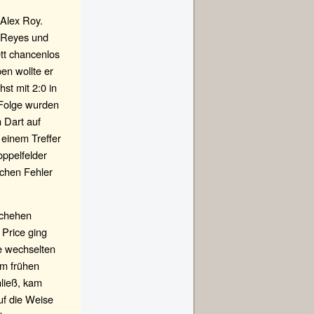
 Alex Roy.
o Reyes und
tt chancenlos
en wollte er
t mit 2:0 in
 Folge wurden
 Dart auf
 einem Treffer
oppelfelder
schen Fehler
schehen
 Price ging
ge wechselten
em frühen
nließ, kam
uf die Weise