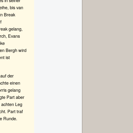
s in seiner
ihe, bis van
in Break
f
reak gelang,
urch, Evans
cke
den Bergh wird
nt ist
auf der
schte einen
rris gelang
egte Part aber
im achten Leg
t. Part traf
ite Runde.