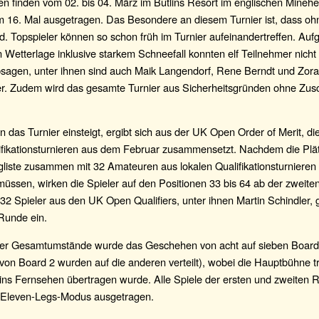
 finden vom 02. bis 04. März im Butlins Resort im englischen Minehe
 16. Mal ausgetragen. Das Besondere an diesem Turnier ist, dass ohn
rd. Topspieler können so schon früh im Turnier aufeinandertreffen. Auf
 Wetterlage inklusive starkem Schneefall konnten elf Teilnehmer nicht
sagen, unter ihnen sind auch Maik Langendorf, Rene Berndt und Zor
r. Zudem wird das gesamte Turnier aus Sicherheitsgründen ohne Zus
 das Turnier einsteigt, ergibt sich aus der UK Open Order of Merit, di
ifikationsturnieren aus dem Februar zusammensetzt. Nachdem die Plät
liste zusammen mit 32 Amateuren aus lokalen Qualifikationsturnieren 
ssen, wirken die Spieler auf den Positionen 33 bis 64 ab der zweite
32 Spieler aus den UK Open Qualifiers, unter ihnen Martin Schindler, g
 Runde ein.
der Gesamtumstände wurde das Geschehen von acht auf sieben Boards
 von Board 2 wurden auf die anderen verteilt), wobei die Hauptbühne t
ins Fernsehen übertragen wurde. Alle Spiele der ersten und zweiten
-Eleven-Legs-Modus ausgetragen.