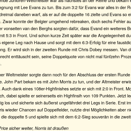
ende Junioren-Weltmeister war als nächstes an der Reihe und bekam e
gnung mit Lee Evans zu tun. Bis zum 3:2 für Evans war alles in der Re
reimal daneben warf, als er auf die doppelte 16 zielte und Evans so e
e. Zwar konnte der Belgier umgehend rebreaken, doch sechs Fehler au
r vonseiten van den Berghs sorgten dafür, dass Evand ein weiteres B
t mit 5:3 in Front. Und schon kurze Zeit später war die Angelegenheit d
 eigene Leg nach Hause und sorgt mit dem 6:3-Erfolg für eine faustdi
ng. Er wird sich in der zweiten Runde mit Chris Dobey messen. Van 
echt enttäuscht sein, seine Doppelquote von nicht mal fünfzehn Proze
.
her Weltmeister sorgte dann noch für den Abschluss der ersten Runde 
 John Part bekam es mit John Morris zu tun, und der Altmeister erwi
. Auch dank eines 108er-Highfinishes setzte er sich mit 2:0 in Front. Mo
ch, dabei spielte er seinerseits ein Highfinsih von 109 Punkten. Jetzt l
htig los und sicherte sich äußerst ungefährdet drei Legs in Serie. Erst 
s wieder Chancen auf Doppelfelder, nutzte drei Möglichkeiten aber nich
 die doppelte 5 und spielte sich mit dem 6:2-Sieg souverän in die zwe
rice sicher weiter, Norris ist draußen