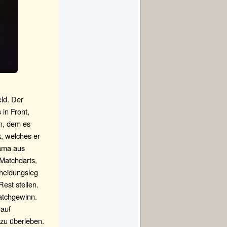
ld. Der
 in Front,
n, dem es
k, welches er
rama aus
 Matchdarts,
cheidungsleg
Rest stellen.
atchgewinn.
 auf
 zu überleben.