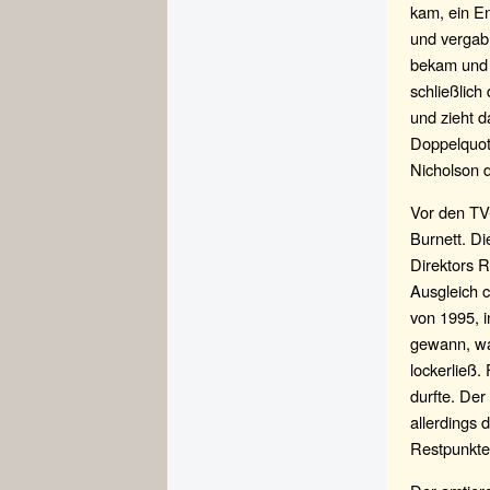
kam, ein E
und vergab 
bekam und 
schließlic
und zieht d
Doppelquote
Nicholson d
Vor den TV
Burnett. Di
Direktors R
Ausgleich c
von 1995, 
gewann, war
lockerließ.
durfte. Der
allerdings 
Restpunkte