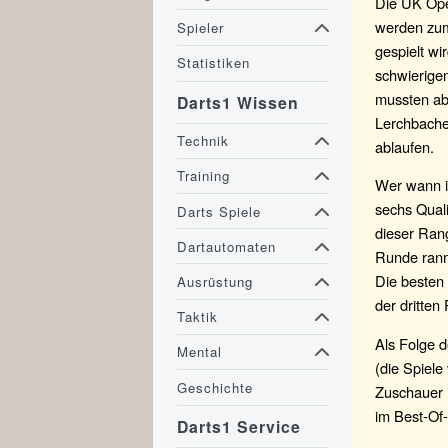
Die UK Open
werden zum
Spieler
gespielt wi
Statistiken
schwierigen
mussten ab
Darts1 Wissen
Lerchbache
Technik
ablaufen.
Training
Wer wann in
sechs Qual
Darts Spiele
dieser Rang
Dartautomaten
Runde ranmü
Die besten 
Ausrüstung
der dritten
Taktik
Als Folge 
Mental
(die Spiele
Geschichte
Zuschauer 
im Best-Of
Darts1 Service