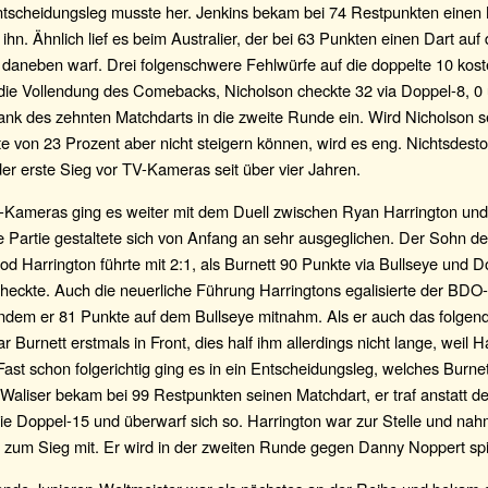
ntscheidungsleg musste her. Jenkins bekam bei 74 Restpunkten einen 
ihn. Ähnlich lief es beim Australier, der bei 63 Punkten einen Dart auf
daneben warf. Drei folgenschwere Fehlwürfe auf die doppelte 10 kost
h die Vollendung des Comebacks, Nicholson checkte 32 via Doppel-8, 0
ank des zehnten Matchdarts in die zweite Runde ein. Wird Nicholson s
 von 23 Prozent aber nicht steigern können, wird es eng. Nichtsdestotr
er erste Sieg vor TV-Kameras seit über vier Jahren.
-Kameras ging es weiter mit dem Duell zwischen Ryan Harrington und
e Partie gestaltete sich von Anfang an sehr ausgeglichen. Der Sohn 
od Harrington führte mit 2:1, als Burnett 90 Punkte via Bullseye und 
heckte. Auch die neuerliche Führung Harringtons egalisierte der BDO
indem er 81 Punkte auf dem Bullseye mitnahm. Als er auch das folgen
 Burnett erstmals in Front, dies half ihm allerdings nicht lange, weil H
 Fast schon folgerichtig ging es in ein Entscheidungsleg, welches Burne
 Waliser bekam bei 99 Restpunkten seinen Matchdart, er traf anstatt d
die Doppel-15 und überwarf sich so. Harrington war zur Stelle und na
 zum Sieg mit. Er wird in der zweiten Runde gegen Danny Noppert spi