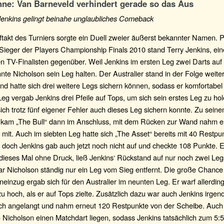
ne: Van Barneveld verhindert gerade so das Aus
Jenkins gelingt beinahe unglaubliches Comeback
takt des Turniers sorgte ein Duell zweier äußerst bekannter Namen. 
 Sieger der Players Championship Finals 2010 stand Terry Jenkins, ei
n TV-Finalisten gegenüber. Weil Jenkins im ersten Leg zwei Darts auf
nte Nicholson sein Leg halten. Der Australier stand in der Folge weite
d hatte sich drei weitere Legs sichern können, sodass er komfortabel m
Leg vergab Jenkins drei Pfeile auf Tops, um sich sein erstes Leg zu ho
ich trotz fünf eigener Fehler auch dieses Leg sichern konnte. Zu sein
kam „The Bull“ dann im Anschluss, mit dem Rücken zur Wand nahm e
mit. Auch im siebten Leg hatte sich „The Asset“ bereits mit 40 Restpu
t, doch Jenkins gab auch jetzt noch nicht auf und checkte 108 Punkte. E
 dieses Mal ohne Druck, ließ Jenkins‘ Rückstand auf nur noch zwei Le
r Nicholson ständig nur ein Leg vom Sieg entfernt. Die große Chanc
einzug ergab sich für den Australier im neunten Leg. Er warf allerdin
u hoch, als er auf Tops zielte. Zusätzlich dazu war auch Jenkins irge
ich angelangt und nahm erneut 120 Restpunkte von der Scheibe. Auch
 Nicholson einen Matchdart liegen, sodass Jenkins tatsächlich zum 5: