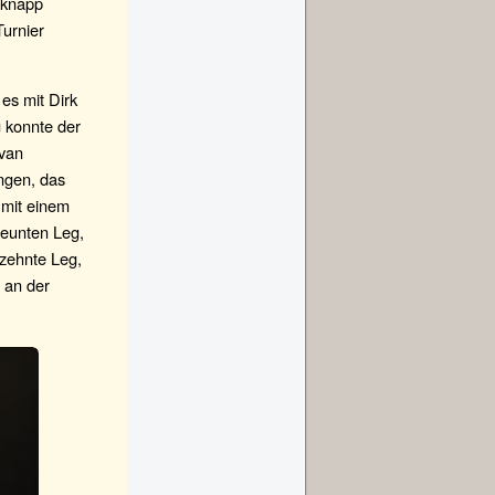
r knapp
Turnier
es mit Dirk
g konnte der
 van
ngen, das
 mit einem
neunten Leg,
zehnte Leg,
 an der