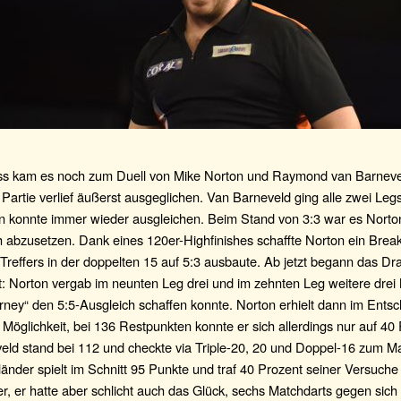
s kam es noch zum Duell von Mike Norton und Raymond van Barneve
Partie verlief äußerst ausgeglichen. Van Barneveld ging alle zwei Legs
n konnte immer wieder ausgleichen. Beim Stand von 3:3 war es Norto
h abzusetzen. Dank eines 120er-Highfinishes schaffte Norton ein Brea
Treffers in der doppelten 15 auf 5:3 ausbaute. Ab jetzt begann das D
t: Norton vergab im neunten Leg drei und im zehnten Leg weitere drei
ney“ den 5:5-Ausgleich schaffen konnte. Norton erhielt dann im Ents
e Möglichkeit, bei 136 Restpunkten konnte er sich allerdings nur auf 40 
eld stand bei 112 und checkte via Triple-20, 20 und Doppel-16 zum M
änder spielt im Schnitt 95 Punkte und traf 40 Prozent seiner Versuche
r, er hatte aber schlicht auch das Glück, sechs Matchdarts gegen sich