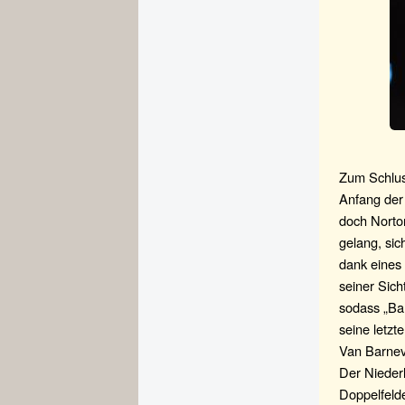
Zum Schlus
Anfang der 
doch Norto
gelang, sic
dank eines 
seiner Sich
sodass „Bar
seine letzt
Van Barnev
Der Niederl
Doppelfelde