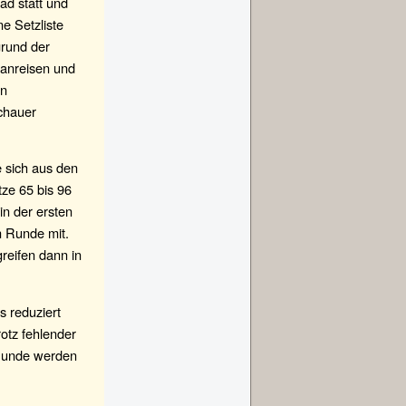
ad statt und
e Setzliste
grund der
 anreisen und
an
chauer
e sich aus den
ze 65 bis 96
in der ersten
n Runde mit.
reifen dann in
 reduziert
rotz fehlender
 Runde werden