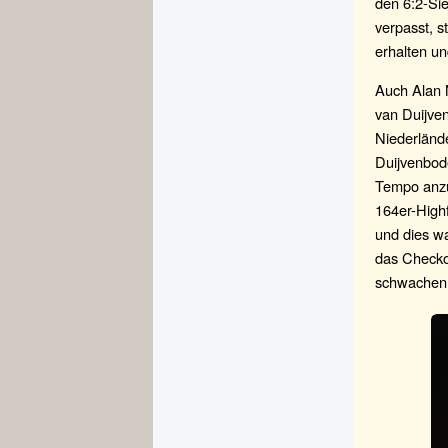
den 6:2-Sie
verpasst, s
erhalten un
Auch Alan N
van Duijven
Niederlände
Duijvenbod
Tempo anzu
164er-Highf
und dies w
das Checkou
schwachen 