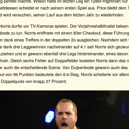
g perfekt machte. Wilson hatte im letzten Leg ein 128er-Highfinish nu
tattdessen scheidet er nach seinem ersten Spiel aus. Price bleibt dem 
d wird versuchen, seinen Lauf aus dem letzten Jahr zu wiederholen.
orris durfte vor TV-Kameras spielen. Der Vorjahreshalbfinalist bekam 
bode zu tun. Norris eröffnete mit einem 83er-Checkout, diese Führun
r dank eines Treffers in der doppelten 2o ausgleichen. Nachdem sich
e dank drei Leggewinnen nacheinander auf 4:1 sah Norris sich gezwu
ziehen und er gewann ebenfall drei Legs hintereinander, eines davon
insh. Gleich sechs Fehler auf Doppelfelder kosteten Norris dann das 
ar auch die entscheidende Szene. Van Duijvenbode gewann auch das 
t von 96 Punkten bedeutete den 6:4-Sieg. Norris scheiterte vor allem
Doppelquote von knapp 27 Prozent.