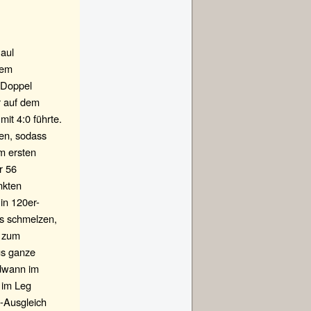
Paul
nem
 Doppel
r auf dem
it 4:0 führte.
len, sodass
em ersten
r 56
nkten
in 120er-
gs schmelzen,
e zum
gs ganze
ndwann im
 im Leg
5-Ausgleich