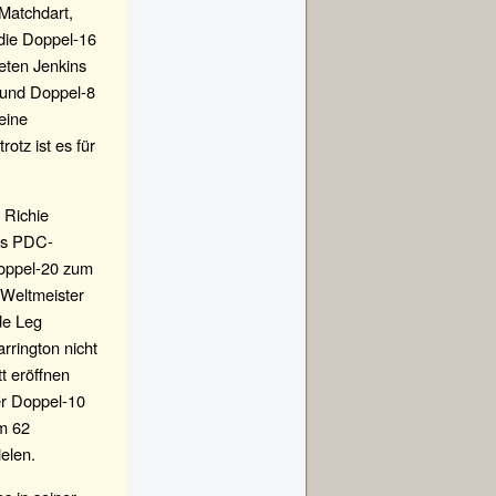
Matchdart,
 die Doppel-16
eten Jenkins
 und Doppel-8
eine
otz ist es für
 Richie
des PDC-
Doppel-20 zum
-Weltmeister
de Leg
arrington nicht
tt eröffnen
er Doppel-10
hm 62
elen.