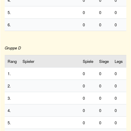
4.
0
0
0
5.
0
0
0
6.
0
0
0
Gruppe D
Rang
Spieler
Spiele
Siege
Legs
1.
0
0
0
2.
0
0
0
3.
0
0
0
4.
0
0
0
5.
0
0
0