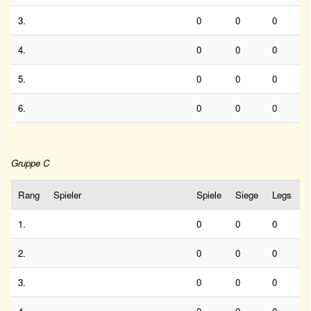
3.
0
0
0
4.
0
0
0
5.
0
0
0
6.
0
0
0
Gruppe C
Rang
Spieler
Spiele
Siege
Legs
1.
0
0
0
2.
0
0
0
3.
0
0
0