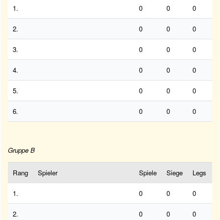
1.
0
0
0
2.
0
0
0
3.
0
0
0
4.
0
0
0
5.
0
0
0
6.
0
0
0
Gruppe B
Rang
Spieler
Spiele
Siege
Legs
1.
0
0
0
2.
0
0
0