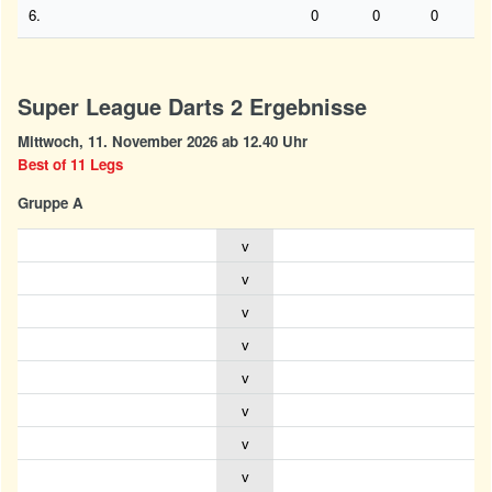
6.
0
0
0
Super League Darts 2 Ergebnisse
Mittwoch, 11. November 2026 ab 12.40 Uhr
Best of 11 Legs
Gruppe A
v
v
v
v
v
v
v
v