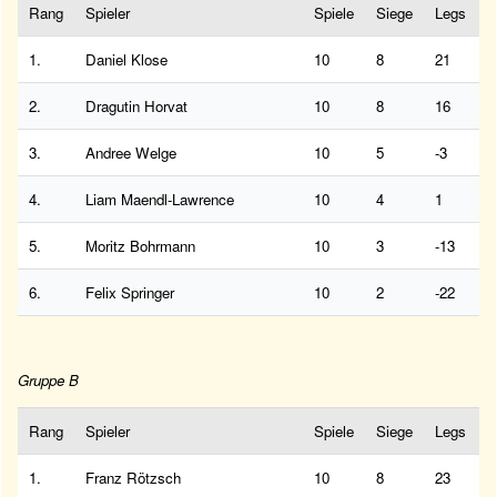
Rang
Spieler
Spiele
Siege
Legs
1.
Daniel Klose
10
8
21
2.
Dragutin Horvat
10
8
16
3.
Andree Welge
10
5
-3
4.
Liam Maendl-Lawrence
10
4
1
5.
Moritz Bohrmann
10
3
-13
6.
Felix Springer
10
2
-22
Gruppe B
Rang
Spieler
Spiele
Siege
Legs
1.
Franz Rötzsch
10
8
23