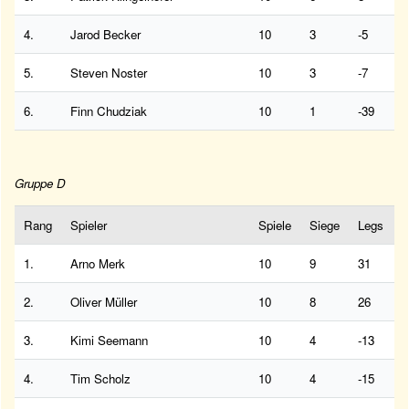
4.
Jarod Becker
10
3
-5
5.
Steven Noster
10
3
-7
6.
Finn Chudziak
10
1
-39
Gruppe D
Rang
Spieler
Spiele
Siege
Legs
1.
Arno Merk
10
9
31
2.
Oliver Müller
10
8
26
3.
Kimi Seemann
10
4
-13
4.
Tim Scholz
10
4
-15