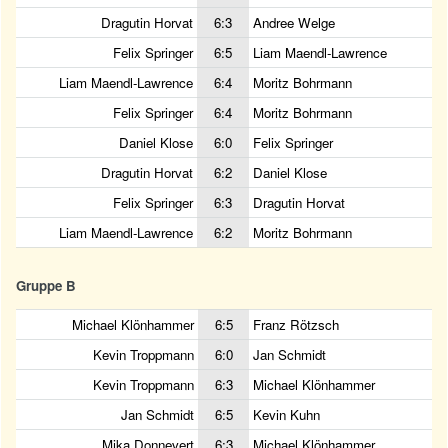
Dragutin Horvat
6:3
Andree Welge
Felix Springer
6:5
Liam Maendl-Lawrence
Liam Maendl-Lawrence
6:4
Moritz Bohrmann
Felix Springer
6:4
Moritz Bohrmann
Daniel Klose
6:0
Felix Springer
Dragutin Horvat
6:2
Daniel Klose
Felix Springer
6:3
Dragutin Horvat
Liam Maendl-Lawrence
6:2
Moritz Bohrmann
Gruppe B
Michael Klönhammer
6:5
Franz Rötzsch
Kevin Troppmann
6:0
Jan Schmidt
Kevin Troppmann
6:3
Michael Klönhammer
Jan Schmidt
6:5
Kevin Kuhn
Mika Donnevert
6:3
Michael Klönhammer