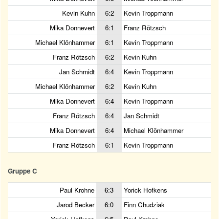
Kevin Kuhn
6:2
Kevin Troppmann
Mika Donnevert
6:1
Franz Rötzsch
Michael Klönhammer
6:1
Kevin Troppmann
Franz Rötzsch
6:2
Kevin Kuhn
Jan Schmidt
6:4
Kevin Troppmann
Michael Klönhammer
6:2
Kevin Kuhn
Mika Donnevert
6:4
Kevin Troppmann
Franz Rötzsch
6:4
Jan Schmidt
Mika Donnevert
6:4
Michael Klönhammer
Franz Rötzsch
6:1
Kevin Troppmann
Gruppe C
Paul Krohne
6:3
Yorick Hofkens
Jarod Becker
6:0
Finn Chudziak