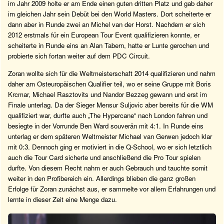
im Jahr 2009 holte er am Ende einen guten dritten Platz und gab daher
im gleichen Jahr sein Debüt bei den World Masters. Dort scheiterte er
dann aber in Runde zwei an Michel van der Horst. Nachdem er sich
2012 erstmals für ein European Tour Event qualifizieren konnte, er
scheiterte in Runde eins an Alan Tabern, hatte er Lunte gerochen und
probierte sich fortan weiter auf dem PDC Circuit.
Zoran wollte sich für die Weltmeisterschaft 2014 qualifizieren und nahm
daher am Osteuropäischen Qualifier teil, wo er seine Gruppe mit Boris
Krcmar, Michael Rasztovits und Nandor Bezzeg gewann und erst im
Finale unterlag. Da der Sieger Mensur Suljovic aber bereits für die WM
qualifiziert war, durfte auch „The Hypercane“ nach London fahren und
besiegte in der Vorrunde Ben Ward souverän mit 4:1. In Runde eins
unterlag er dem späteren Weltmeister Michael van Gerwen jedoch klar
mit 0:3. Dennoch ging er motiviert in die Q-School, wo er sich letztlich
auch die Tour Card sicherte und anschließend die Pro Tour spielen
durfte. Von diesem Recht nahm er auch Gebrauch und tauchte somit
weiter in den Profibereich ein. Allerdings blieben die ganz großen
Erfolge für Zoran zunächst aus, er sammelte vor allem Erfahrungen und
lernte in dieser Zeit eine Menge dazu.