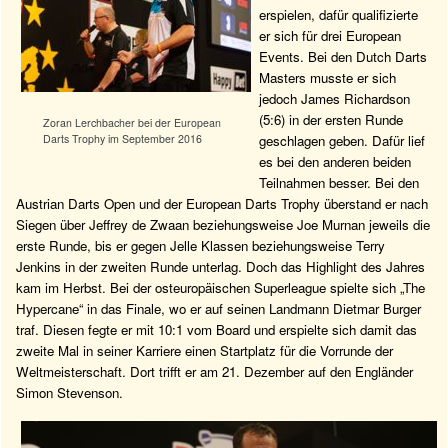
erspielen, dafür qualifizierte
er sich für drei European
Events. Bei den Dutch Darts
Masters musste er sich
jedoch James Richardson
(5:6) in der ersten Runde
Zoran Lerchbacher bei der European
geschlagen geben. Dafür lief
Darts Trophy im September 2016
es bei den anderen beiden
Teilnahmen besser. Bei den
Austrian Darts Open und der European Darts Trophy überstand er nach
Siegen über Jeffrey de Zwaan beziehungsweise Joe Murnan jeweils die
erste Runde, bis er gegen Jelle Klassen beziehungsweise Terry
Jenkins in der zweiten Runde unterlag. Doch das Highlight des Jahres
kam im Herbst. Bei der osteuropäischen Superleague spielte sich „The
Hypercane“ in das Finale, wo er auf seinen Landmann Dietmar Burger
traf. Diesen fegte er mit 10:1 vom Board und erspielte sich damit das
zweite Mal in seiner Karriere einen Startplatz für die Vorrunde der
Weltmeisterschaft. Dort trifft er am 21. Dezember auf den Engländer
Simon Stevenson.