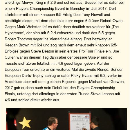
allerdings Mervyn King mit 2:6 und schied aus. Besser lief es dafür bei
einem Players Championship Event in Barnsley im Juli 2017. Dort
startete er mit einem knappen 6:5-Erfolg über Tony Newell und
bestätigte diesen mit dem ebenfalls sehr engen 6:5 über Robert Owen.
Gegen Mark Webster lief es dafür dann deutlich souveräner für „The
Hypercane“, der sich mit 6:2 durchsetzte und dank des 6:5 gegen
Robert Thornton sogar ins Viertelfinale einzog. Dort bezwang er
Keegan Brown mit 6:4 und zog nach dem erneut sehr knappen 6:5-
Erfolges gegen Steve Beaton in sein erstes Pro Tour Finale ein. Joe
Cullen war an diesem Tag dann aber der bessere Spieler und so
musste sich Zoran letztlich mit 4:6 geschlagen geben. Auf der
European Tour erreichte er ein weiteres Mal die zweite Runde. Bei der
European Darts Trophy schlug er dafür Ricky Evans mit 6:3, verlor im
Anschluss aber mit dem gleichen Ergebnis gegen Michael van Gerwen.
2017 gab er dann auch sein Debüt bei den Players Championship
Finals, unterlag dort allerdings in der ersten Runde Steve Lennon mit
4:6 und schied direkt wieder aus.