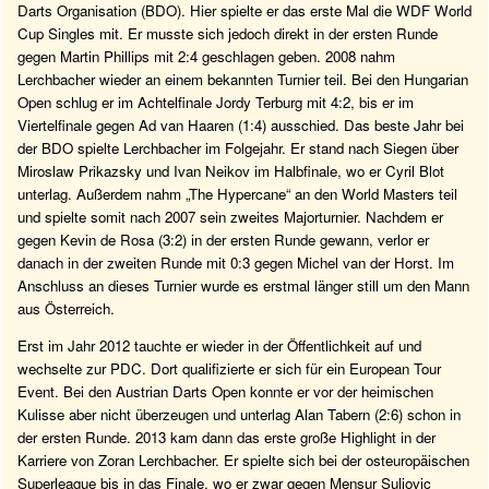
Darts Organisation (BDO). Hier spielte er das erste Mal die WDF World
Cup Singles mit. Er musste sich jedoch direkt in der ersten Runde
gegen Martin Phillips mit 2:4 geschlagen geben. 2008 nahm
Lerchbacher wieder an einem bekannten Turnier teil. Bei den Hungarian
Open schlug er im Achtelfinale Jordy Terburg mit 4:2, bis er im
Viertelfinale gegen Ad van Haaren (1:4) ausschied. Das beste Jahr bei
der BDO spielte Lerchbacher im Folgejahr. Er stand nach Siegen über
Miroslaw Prikazsky und Ivan Neikov im Halbfinale, wo er Cyril Blot
unterlag. Außerdem nahm „The Hypercane“ an den World Masters teil
und spielte somit nach 2007 sein zweites Majorturnier. Nachdem er
gegen Kevin de Rosa (3:2) in der ersten Runde gewann, verlor er
danach in der zweiten Runde mit 0:3 gegen Michel van der Horst. Im
Anschluss an dieses Turnier wurde es erstmal länger still um den Mann
aus Österreich.
Erst im Jahr 2012 tauchte er wieder in der Öffentlichkeit auf und
wechselte zur PDC. Dort qualifizierte er sich für ein European Tour
Event. Bei den Austrian Darts Open konnte er vor der heimischen
Kulisse aber nicht überzeugen und unterlag Alan Tabern (2:6) schon in
der ersten Runde. 2013 kam dann das erste große Highlight in der
Karriere von Zoran Lerchbacher. Er spielte sich bei der osteuropäischen
Superleague bis in das Finale, wo er zwar gegen Mensur Suljovic