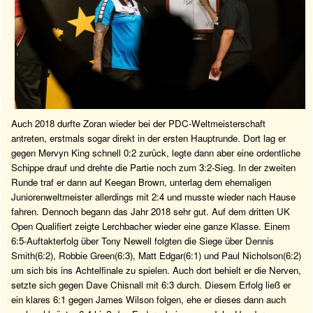
Auch 2018 durfte Zoran wieder bei der PDC-Weltmeisterschaft
antreten, erstmals sogar direkt in der ersten Hauptrunde. Dort lag er
gegen Mervyn King schnell 0:2 zurück, legte dann aber eine ordentliche
Schippe drauf und drehte die Partie noch zum 3:2-Sieg. In der zweiten
Runde traf er dann auf Keegan Brown, unterlag dem ehemaligen
Juniorenweltmeister allerdings mit 2:4 und musste wieder nach Hause
fahren. Dennoch begann das Jahr 2018 sehr gut. Auf dem dritten UK
Open Qualifiert zeigte Lerchbacher wieder eine ganze Klasse. Einem
6:5-Auftakterfolg über Tony Newell folgten die Siege über Dennis
Smith(6:2), Robbie Green(6:3), Matt Edgar(6:1) und Paul Nicholson(6:2)
um sich bis ins Achtelfinale zu spielen. Auch dort behielt er die Nerven,
setzte sich gegen Dave Chisnall mit 6:3 durch. Diesem Erfolg ließ er
ein klares 6:1 gegen James Wilson folgen, ehe er dieses dann auch