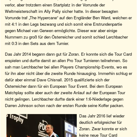
verlor, aber trotzdem einen Startplatz in der Vorrunde der
Weltmeisterschaft im Ally Pally sicher hatte. In dieser besagten
Vorrunde traf „The Hypercane“ auf den Engländer Ben Ward, welchen er
mit 4:1 in den Legs bezwang und sich somit eine Erstrundenpartie
gegen Michael van Gerwen ermöglichte. Dieser war aber einige
Nummern zu groß für den Österreicher und somit schied Lerchbacher
mit 0:3 in den Sets aus dem Turnier.
Das Jahr 2014 begann dann gut für Zoran. Er konnte sich die Tour Card
erspielen und durfte damit an allen Pro Tour Turnieren teilnehmen. So
sah man Lerchbacher bei allen Players Championship Events, wo es
für ihn aber nicht über die zweite Runde hinausging. Immerhin schlug er
dafür aber einmal Dave Chisnall. 2015 qualifizierte sich der
Österreicher dann für ein European Tour Event. Bei dem European
Matchplay sollte aber auch der zweite Anlauf auf der European Tour
nicht gelingen. Lerchbacher durfte dank einer 1:6-Niederlage gegen
Darren Johnson schon nach der ersten Runde seine Koffer packen.
Das Jahr 2016 lief wieder
deutlich erfolgreicher für
Zoran. Zwar konnte er sich
keine neue Tour Card