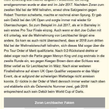
ernstgenommen wurde er aber erst im Jahr 2017. Nachdem Zoran zum
zweiten Mal bei der WM teilnahm, erneut ohne Satzgewinn gegen
Robert Thornton scheiterte, machte er nochmal einen Sprung. Er gab
sein Debüt bei den UK Open und sorgte immer mal wieder für
Überraschungen. So zum Beispiel im Juli 2017, als er in Barnsley in
sein erstes Pro Tour Finale einzog. Auch wenn er dort Joe Cullen mit
4:6 unterlag, war die Wahrnehmung von Lerchbacher längst eine
andere. So kam es auch nicht überraschend, dass er 2018 zum dritten
Mal bei der Weltmeisterschaft teilnahm, sich dieses Mal sogar über die
Pro Tour Order of Merit qualifizierte. Nach 0:2-Rückstand drehte er
dabei sogar noch die Partie gegen Mervyn King und zog erstmals in die
zweite Runde ein, wo gegen Keegan Brown dann aber Schluss war.
Bitter verlief es für Lerchbacher im März: Nach einer weiteren
Finalteilnahme auf einem UK Open Qualifier verpasste er das Major
Event, da er aufgrund der schwierigen Wetterlage nicht anreisen
konnte. Er rückte in der Order of Merit dennoch immer weiter nach oben
und etablierte sich als Österreichs Nummer zwei, gab 2018
entsprechend auch sein Debüt beim World Cup of Darts.
Zoran Lerchbacher Fakten