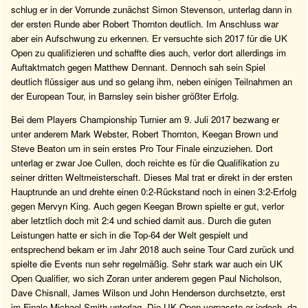
schlug er in der Vorrunde zunächst Simon Stevenson, unterlag dann in
der ersten Runde aber Robert Thornton deutlich. Im Anschluss war
aber ein Aufschwung zu erkennen. Er versuchte sich 2017 für die UK
Open zu qualifizieren und schaffte dies auch, verlor dort allerdings im
Auftaktmatch gegen Matthew Dennant. Dennoch sah sein Spiel
deutlich flüssiger aus und so gelang ihm, neben einigen Teilnahmen an
der European Tour, in Barnsley sein bisher größter Erfolg.
Bei dem Players Championship Turnier am 9. Juli 2017 bezwang er
unter anderem Mark Webster, Robert Thornton, Keegan Brown und
Steve Beaton um in sein erstes Pro Tour Finale einzuziehen. Dort
unterlag er zwar Joe Cullen, doch reichte es für die Qualifikation zu
seiner dritten Weltmeisterschaft. Dieses Mal trat er direkt in der ersten
Hauptrunde an und drehte einen 0:2-Rückstand noch in einen 3:2-Erfolg
gegen Mervyn King. Auch gegen Keegan Brown spielte er gut, verlor
aber letztlich doch mit 2:4 und schied damit aus. Durch die guten
Leistungen hatte er sich in die Top-64 der Welt gespielt und
entsprechend bekam er im Jahr 2018 auch seine Tour Card zurück und
spielte die Events nun sehr regelmäßig. Sehr stark war auch ein UK
Open Qualifier, wo sich Zoran unter anderem gegen Paul Nicholson,
Dave Chisnall, James Wilson und John Henderson durchsetzte, erst
im Finale Michael Smith unterlag. Die UK Open verpasste er jedoch, da