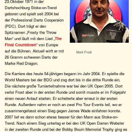
23.Oktober 1971 in der
Dartshochburg Stoke-on-Trend
geboren und spielt seit 2004 bei
der Professional Darts Cooperaion
(PDC). Dort trägt er den
Spitznamen „Frosty the Throw
Man“ und läuft mit dem Lied „
The
Final Countdown
“ von Europe
auf die Bühnen. Aktuell wirft er mit
Mark Frost
26 Gramm schweren Darts der
Marke Red Dragon.
Die Karriere des heute 54-jährigen begann im Jahr 2004. Er spielte die
World Masters bei der BDO und zog dort bis in die dritte Runde ein.
Die nächste große Turnierteilnahme war bei den UK Open 2005. Dort
verlor Frost aber in der ersten Runde und somit musste er im Folgejahr
einen neuen Anlauf starten. Er scheiterte aber erneut in der ersten
Runde. Außerdem nahm er noch an zwei Pro Tour Events teil, wo er
zusammengefasst einen Sieg gegen James Wade einfahren konnte.
2007 lief es dann schon etwas besser für den Mann aus Stoke-on-
Trend. Nach einem Sieg unterlag er bei den UK Open Darren Webster
in der zweiten Runde und bei der Bobby Bourn Memorial Trophy ging es