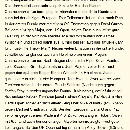
Das Jahr verlief aber sehr unspektakulär. Bei den Players
Championship Turnieren ging es höchstens in die dritte Runde und
auch bei der einzigen European Tour Teilnahme lief es nicht nach Plan.
In der ersten Runde war mit einem 2:6 Endstation gegen Daryl Gurney.
Bei dem einzigen Major, den UK Open, zeigte Frost auch keine gute
Leistung. In der Vorrunde steckte er einen Whitewash von James
Wilson ein und schied damit aus. Umso besser läuft das aktuelle Jahr
für „Frosty the Throw Man“. Neben vielen Einzügen in die dritte Runde,
schaffte der Engländer auch ein Halbfinale bei einem Players
Championship Turnier. Nach Siegen über Justin Pipe, Kevin Painter,
Jelle Klaasen, Kim Huybrechts und Josh Payne, verlor Frost erst
gegen den späteren Sieger Simon Whitlock im Halbfinale. Zudem
qualifizierte er sich für vier European Tour Events. Zwar war bei zwei
Turnieren schon in der ersten Runde Schluss (Niederlagen gegen
Stefan Stoyke beziehungsweise Ronny Huybrechts), dafür fuhr er bei
den anderen beiden Turnieren jeweils einen Sieg ein. Bei den Austrian
Darts Open schied er nach einem Sieg über Mike Zuidwijk (6:2) knapp
gegen Michael Smith aus (5:6). Bei dem European Darts Grand Prix
verlor er gegen James Wade mit 4:6. Zuvor bezwang er Robert Owen
mit 6:5. Und auch bei der einzigen Majorteilnahme zeigte Frost gute
Leistungen. Bei den UK Open schlug er nämlich Andy Brown (6:0) und