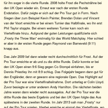
für ihn sogar in die vierte Runde. 2008 holte Frost die Pechsträhne bei
den UK Open wieder ein. Erneut war nach der ersten Runde
Endstation. Dafür zeigte er sich auf der Pro Tour gut in Form. Nach
Siegen über zum Beispiel Kevin Painter, Brendan Dolan und Vincent
van der Voort erreichte er bei einem Turnier das Halbfinale, wo ihn erst
Phil Taylor stoppte. Bei einem weiteren Turnier kam noch ein
Viertelfinale hinzu. Aufgrund der guten Leistungen qualifizierte sich
„Frosty the Throw Man“ erstmalig für das World Matchplay. Hier schied
er aber in der ersten Runde gegen Raymond van Barneveld (9:11)
knapp aus.
Das Jahr 2009 lief dann wieder recht durchschnittlich für Frost. Auf der
Pro Tour erreichte er ab und zu die dritte Runde. Dafür konnte er bei
den UK Open einen 9:6 Sieg gegen Co Stompé einfahren, bis er
Dennis Priestley ihn mit 8:9 schlug. Das Folgejahr begann dann gut für
den Engländer, denn er gewann eine regionale Open. Das Highlight auf
der Pro Tour war eine Viertelfinalteilnahme. Dort unterlag er Colin Lloyd.
Zuvor besiegte er unter anderem Andy Hamilton. Die nächsten beiden
Jahre waren dann wieder recht aussagelos. Auf der Pro Tour war die
dritte Runde das beste Ergebnis und bei den UK Open folgte das Aus
spätestens in der zweiten Runde. Im Jahr 2013 sah man „Frosty“ nur
auf der Pro Tour spielen. Hierbei erreiche er einmal das Viertelfinale, wo