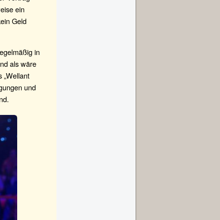
eise ein
kein Geld
regelmäßig in
Und als wäre
s „Wellant
engungen und
nd.