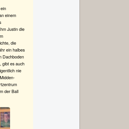
 ein
 an einem
s
ahm Justin die
um
chte, die
ähr ein halbes
em Dachboden
 gibt es auch
gentlich nie
 Midden-
artzentrum
m der Ball