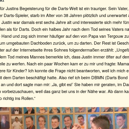
ür Justins Begeisterung für die Darts-Welt ist ein trauriger. Sein Vater,
er Darts-Spieler, starb im Alter von 38 Jahren plötzlich und unerwartet
. Justin war damals erst sechs Jahre alt und interessierte sich mehr für
len als für Darts. Doch ein halbes Jahr nach dem Tod seines Vaters n
die Hand und zog sich immer häufiger auf den von Papa van Tergouw z
aum umgebauten Dachboden zurück, um zu darten. Der Rest ist Geschi
ter auf der Internetseite ihres Sohnes folgendermaßen erzählt: „Ungef
dem Tod meines Mannes bemerkte ich, dass Justin immer öfter auf d
eile zu werfen. Nach ein paar Wochen kam er zu mir und fragte: Mama,
ere für Kinder? Ich konnte die Frage nicht beantworten, weil ich mich ei
mit dem Darten beschäftigt hatte. Also rief ich beim DBMN (Darts Bond
an und dort sagte man mir: ‚Ja, gibt es!’ Sie haben mir geraten, im D
 vorbeizuschauen, weil das ganz bei uns in der Nähe war. Ab dann ka
o richtig ins Rollen.”