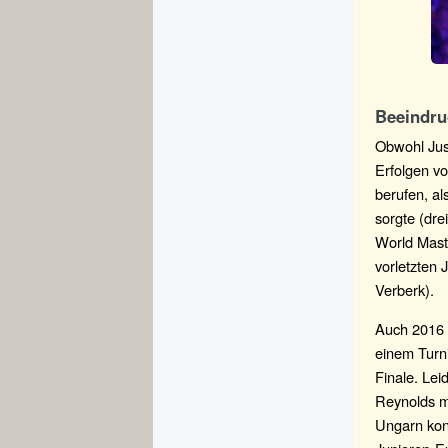
Beeindr
Obwohl Just
Erfolgen v
berufen, al
sorgte (dr
World Mast
vorletzten
Verberk).
Auch 2016 w
einem Turn
Finale. Lei
Reynolds mi
Ungarn kon