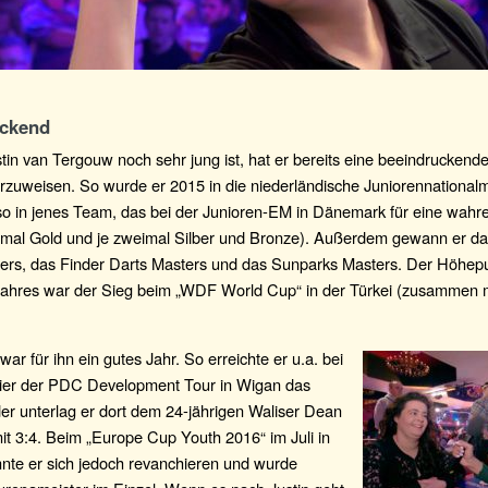
uckend
in van Tergouw noch sehr jung ist, hat er bereits eine beeindruckend
orzuweisen. So wurde er 2015 in die niederländische Juniorennational
so in jenes Team, das bei der Junioren-EM in Dänemark für eine wahre
eimal Gold und je zweimal Silber und Bronze). Außerdem gewann er 
ers, das Finder Darts Masters und das Sunparks Masters. Der Höhep
 Jahres war der Sieg beim „WDF World Cup“ in der Türkei (zusammen m
ar für ihn ein gutes Jahr. So erreichte er u.a. bei
ier der PDC Development Tour in Wigan das
der unterlag er dort dem 24-jährigen Waliser Dean
t 3:4. Beim „Europe Cup Youth 2016“ im Juli in
nte er sich jedoch revanchieren und wurde