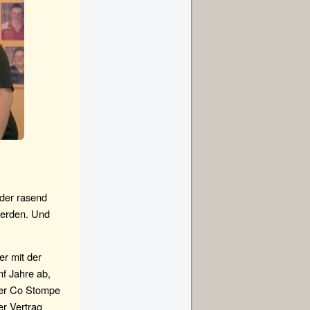
 der rasend
 werden. Und
er mit der
f Jahre ab,
rter Co Stompe
er Vertrag