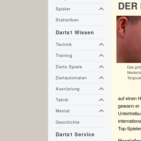
DER
Spieler
Statistiken
Darts1 Wissen
Technik
Training
Darts Spiele
Das größ
Niederl
Dartautomaten
Tergou
Ausrüstung
auf einen H
Taktik
gewann er s
Mental
Untertreib
internation
Geschichte
Top-Spieler
Darts1 Service
Herzinfar