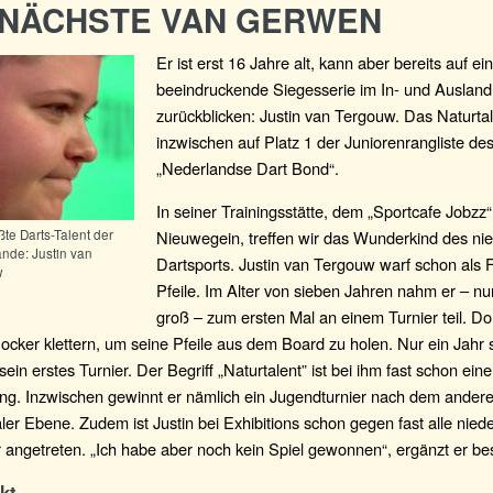
 NÄCHSTE VAN GERWEN
Er ist erst 16 Jahre alt, kann aber bereits auf ei
beeindruckende Siegesserie im In- und Ausland
zurückblicken: Justin van Tergouw. Das Naturtal
inzwischen auf Platz 1 der Juniorenrangliste de
„Nederlandse Dart Bond“.
In seiner Trainingsstätte, dem „Sportcafe Jobzz“
Nieuwegein, treffen wir das Wunderkind des ni
te Darts-Talent der
ande: Justin van
Dartsports. Justin van Tergouw warf schon als F
w
Pfeile. Im Alter von sieben Jahren nahm er – nu
groß – zum ersten Mal an einem Turnier teil. Do
ocker klettern, um seine Pfeile aus dem Board zu holen. Nur ein Jahr 
ein erstes Turnier. Der Begriff „Naturtalent” ist bei ihm fast schon eine
ung. Inzwischen gewinnt er nämlich ein Jugendturnier nach dem andere
aler Ebene. Zudem ist Justin bei Exhibitions schon gegen fast alle nied
 angetreten. „Ich habe aber noch kein Spiel gewonnen“, ergänzt er be
kt