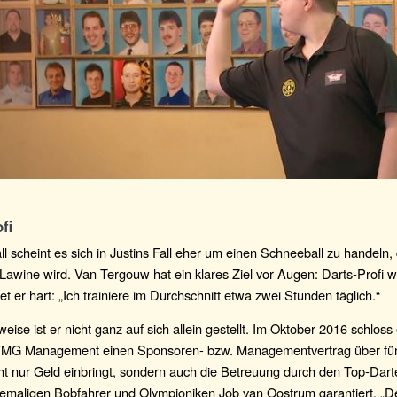
fi
l scheint es sich in Justins Fall eher um einen Schneeball zu handeln,
 Lawine wird. Van Tergouw hat ein klares Ziel vor Augen: Darts-Profi
tet er hart: „Ich trainiere im Durchschnitt etwa zwei Stunden täglich.“
weise ist er nicht ganz auf sich allein gestellt. Im Oktober 2016 schloss 
MG Management einen Sponsoren- bzw. Managementvertrag über fün
cht nur Geld einbringt, sondern auch die Betreuung durch den Top-Da
emaligen Bobfahrer und Olympioniken Job van Oostrum garantiert. „D