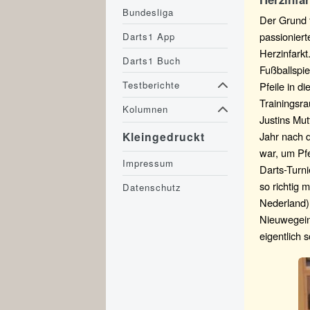
Bundesliga
Der Grund f
passioniert
Darts1 App
Herzinfarkt
Darts1 Buch
Fußballspie
Testberichte
Pfeile in 
Trainingsr
Kolumnen
Justins Mut
Jahr nach 
Kleingedruckt
war, um Pf
Impressum
Darts-Turni
so richtig 
Datenschutz
Nederland) 
Nieuwegein
eigentlich s