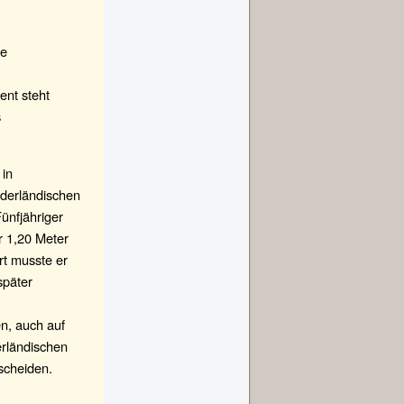
ne
ent steht
s
 in
ederländischen
ünfjähriger
r 1,20 Meter
rt musste er
später
n, auch auf
erländischen
scheiden.