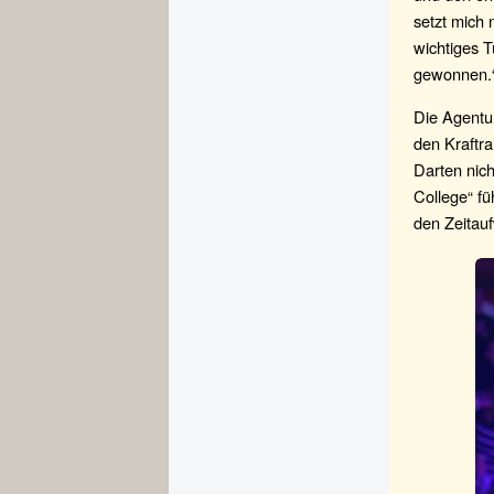
setzt mich 
wichtiges T
gewonnen.
Die Agentur
den Kraftr
Darten nich
College“ fü
den Zeitauf