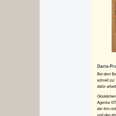
Darts-Pro
Bei dem Bal
schnell zur
dafür arbei
Glücklicher
Agentur DT
der ihm ni
und den eh