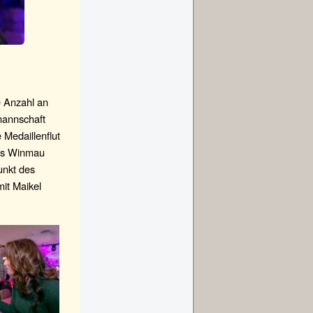
e Anzahl an
mannschaft
 Medaillenflut
das Winmau
unkt des
it Maikel