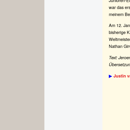
Junioren-E
war das ers
meinem Be
Am 12. Jan
bisherige 
Weltmeister
Nathan Gir
Text: Jeroe
Übersetzun
▶
Justin v