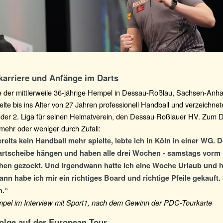
karriere und Anfänge im Darts
 der mittlerweile 36-jährige Hempel in Dessau-Roßlau, Sachsen-Anhal
lte bis ins Alter von 27 Jahren professionell Handball und verzeichnete
n der 2. Liga für seinen Heimatverein, den Dessau Roßlauer HV. Zum 
mehr oder weniger durch Zufall:
ereits kein Handball mehr spielte, lebte ich in Köln in einer WG. D
Dartscheibe hängen und haben alle drei Wochen - samstags vorm
schen gezockt. Und irgendwann hatte ich eine Woche Urlaub und 
dann habe ich mir ein richtiges Board und richtige Pfeile gekauft. 
.“
mpel im Interview mit Sport1, nach dem Gewinn der PDC-Tourkarte
folge auf der European Tour