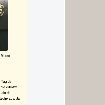
 Mixed-
n Tag der
die erhoffte
inale den
tsche aus, da