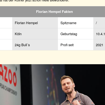
Florian Hempel Fakten
Florian Hempel
Spitzname
/
Köln
Geburtstag
10.4.
24g Bull´s
Profi seit
2021