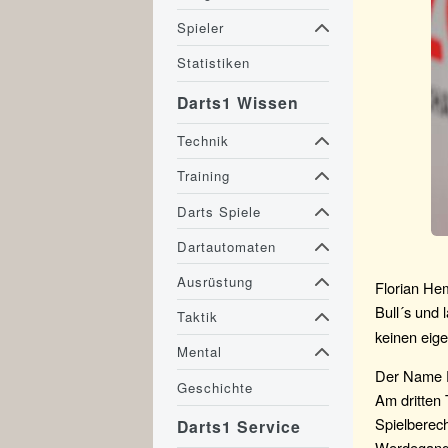
Spieler
Statistiken
Darts1 Wissen
Technik
Training
Darts Spiele
Dartautomaten
Ausrüstung
Florian Hem
Bull´s und l
Taktik
keinen eig
Mental
Der Name Fl
Geschichte
Am dritten 
Spielberech
Darts1 Service
Werdegangs