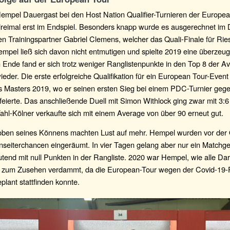
empel Dauergast bei den Host Nation Qualifier-Turnieren der Europe
 dreimal erst im Endspiel. Besonders knapp wurde es ausgerechnet im 
en Trainingspartner Gabriel Clemens, welcher das Quali-Finale für Rie
mpel ließ sich davon nicht entmutigen und spielte 2019 eine überzeu
Ende fand er sich trotz weniger Ranglistenpunkte in den Top 8 der A
ieder. Die erste erfolgreiche Qualifikation für ein European Tour-Event 
s Masters 2019, wo er seinen ersten Sieg bei einem PDC-Turnier geg
feierte. Das anschließende Duell mit Simon Withlock ging zwar mit 3:6
hl-Kölner verkaufte sich mit einem Average von über 90 erneut gut.
oben seines Könnens machten Lust auf mehr. Hempel wurden vor der
seiterchancen eingeräumt. In vier Tagen gelang aber nur ein Matchg
tend mit null Punkten in der Rangliste. 2020 war Hempel, wie alle Dar
, zum Zusehen verdammt, da die European-Tour wegen der Covid-19
eplant stattfinden konnte.