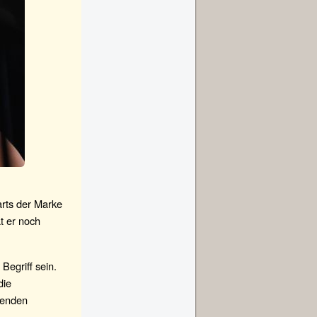
arts der Marke
t er noch
Begriff sein.
die
ufenden