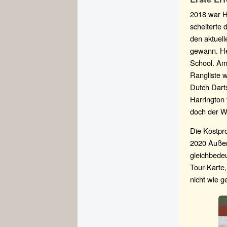
2018 war H
scheiterte
den aktuell
gewann. He
School. Am 
Rangliste w
Dutch Dart
Harrington 
doch der Wa
Die Kostpr
2020 Außen
gleichbedeu
Tour-Karte
nicht wie g