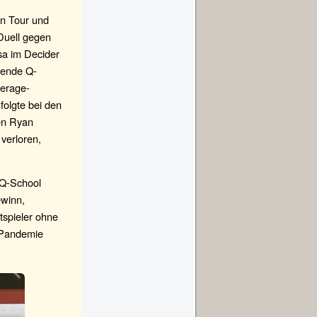
an Tour und
Duell gegen
sa im Decider
gende Q-
verage-
folgte bei den
en Ryan
 verloren,
 Q-School
ewinn,
tspieler ohne
-Pandemie