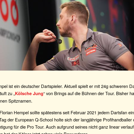
pel ist ein deutscher Dartspieler. Aktuell spielt er mit 24g schweren D
äuft zu „
“ von Brings auf die Bühnen der Tour. Bisher ha
Kölsche Jung
enen Spitznamen.
orian Hempel sollte spätestens seit Februar 2021 jedem Dartsfan ein 
Tag der European Q-School holte sich der langjährige Profihandballer 
tigung für die Pro Tour. Auch aufgrund seines nicht ganz linear verla
 hat der Kölner jetzt schon viele Bewunderer.