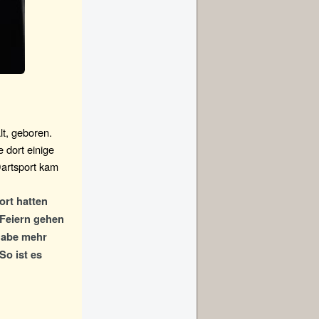
t, geboren.
 dort einige
Dartsport kam
ort hatten
 Feiern gehen
habe mehr
So ist es