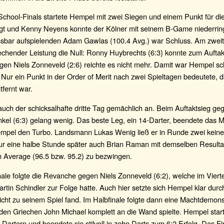
chool-Finals startete Hempel mit zwei Siegen und einem Punkt für die
agt und Kenny Neyens konnte der Kölner mit seinem B-Game niederri
ssbar aufspielenden Adam Gawlas (100.4 Avg.) war Schluss. Am zwei
rechender Leistung die Null: Ronny Huybrechts (6:3) konnte zum Auft
gen Niels Zonneveld (2:6) reichte es nicht mehr. Damit war Hempel sc
ur ein Punkt in der Order of Merit nach zwei Spieltagen bedeutete, d
fernt war.
auch der schicksalhafte dritte Tag gemächlich an. Beim Auftaktsieg g
nkel (6:3) gelang wenig. Das beste Leg, ein 14-Darter, beendete das 
mpel den Turbo. Landsmann Lukas Wenig ließ er in Runde zwei kein
nur eine halbe Stunde später auch Brian Raman mit demselben Resulta
m Average (96.5 bzw. 95.2) zu bezwingen.
nale folgte die Revanche gegen Niels Zonneveld (6:2), welche im Viertel
artin Schindler zur Folge hatte. Auch hier setzte sich Hempel klar durch
icht zu seinem Spiel fand. Im Halbfinale folgte dann eine Machtdemonst
den Griechen John Michael komplett an die Wand spielte. Hempel start
-Dartern und beendete sie stilvoll in zehn Darts zum 6:2 Erfolg. Das F