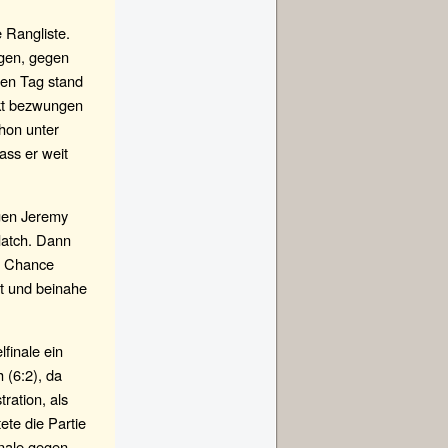
 Rangliste.
ngen, gegen
ten Tag stand
akt bezwungen
hon unter
ass er weit
egen Jeremy
Match. Dann
e Chance
t und beinahe
finale ein
 (6:2), da
ration, als
ete die Partie
inale gegen