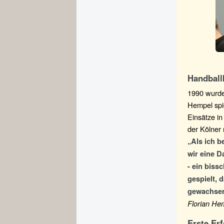
Handball
1990 wurde
Hempel spie
Einsätze i
der Kölner 
„Als ich b
wir eine 
- ein bis
gespielt, 
gewachsen
Florian He
Erste Er