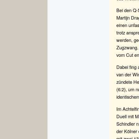
Bei den Q-S
Martijn Dr
einen unfa
trotz ansp
werden, ge
Zugzwang. N
vom Cut ent
Dabei fing 
van der Wi
zündete He
(6:2), um 
identische
Im Achtelfi
Duell mit M
Schindler n
der Kölner 
mit zwei 13