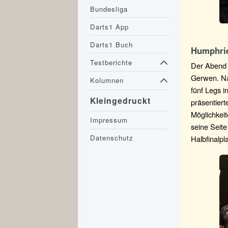
Bundesliga
Darts1 App
Darts1 Buch
Humphrie
Testberichte
Der Abend 
Gerwen. Na
Kolumnen
fünf Legs i
Kleingedruckt
präsentiert
Möglichkeit
Impressum
seine Seit
Datenschutz
Halbfinalpl