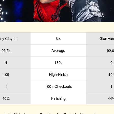
ny Clayton
6:4
Gian va
95,54
Average
92,
4
180s
0
105
High-Finish
10
1
100+ Checkouts
1
40%
Finishing
44