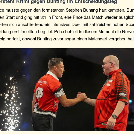
ersteht Krimi gegen Bunting im Entscheidungsleg
ce musste gegen den formstarken Stephen Bunting hart kämpfen. Bunt
n Start und ging mit 3:1 in Front, ehe Price das Match wieder ausglic
ferten sich anschließend ein intensives Duell mit zahlreichen hohen Sc
idung erst im elften Leg fiel. Price behielt in diesem Moment die Ner
olg perfekt, obwohl Bunting zuvor sogar einen Matchdart vergeben hat