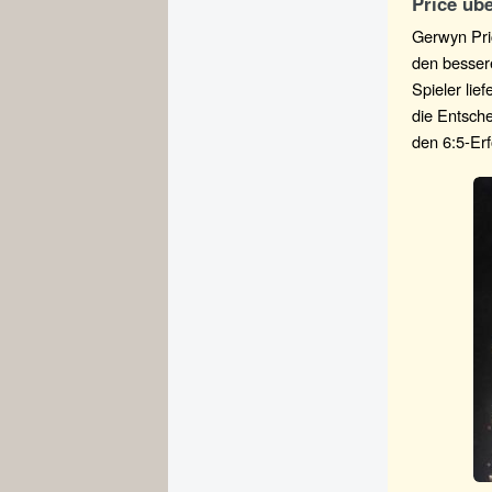
Price üb
Gerwyn Pri
den bessere
Spieler lie
die Entsche
den 6:5-Erf