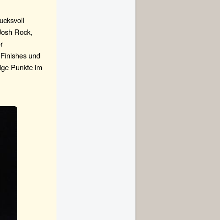
ucksvoll
 Josh Rock,
r
-Finishes und
tige Punkte im