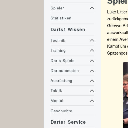
Spiel
Spieler
Luke Little
Statistiken
zurückgemel
Gerwyn Pri
Darts1 Wissen
ausverkauf
einem Avera
Technik
Kampf um di
Training
Spitzenposi
Darts Spiele
Dartautomaten
Ausrüstung
Taktik
Mental
Geschichte
Darts1 Service