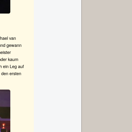
hael van
 und gewann
eister
änder kaum
h ein Leg auf
 den ersten