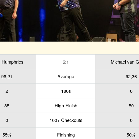
 Humphries
6:1
Michael van 
96,21
Average
92,36
2
180s
0
85
High-Finish
50
0
100+ Checkouts
0
55%
Finishing
50%