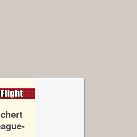
ichert
eague-