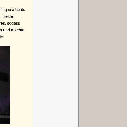
ing erwischte
h. Beide
ores, sodass
ven und machte
te.