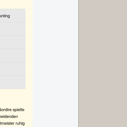
nting
ordire spielte
cheidenden
tmeister ruhig