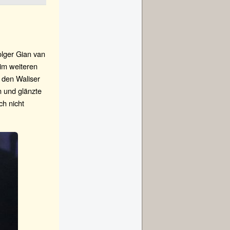
olger Gian van
 im weiteren
 den Waliser
n und glänzte
ch nicht