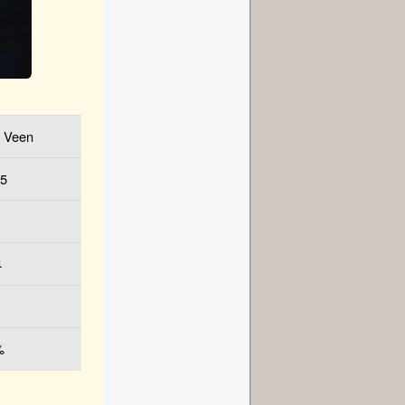
n Veen
65
4
%