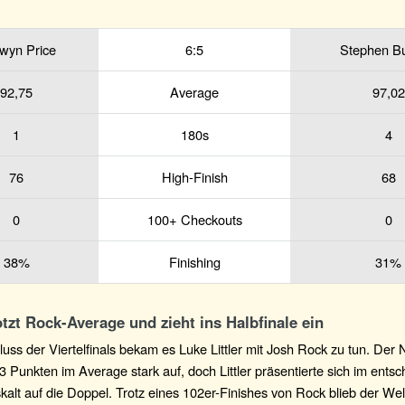
wyn Price
6:5
Stephen Bu
92,75
Average
97,02
1
180s
4
76
High-Finish
68
0
100+ Checkouts
0
38%
Finishing
31%
rotzt Rock-Average und zieht ins Halbfinale ein
ss der Viertelfinals bekam es Luke Littler mit Josh Rock zu tun. Der N
3 Punkten im Average stark auf, doch Littler präsentierte sich im ents
alt auf die Doppel. Trotz eines 102er-Finishes von Rock blieb der Wel