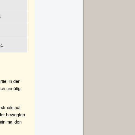
0
%
tie, in der
ach unnötig
rstmals auf
eler bewegten
minimal den