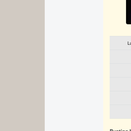
L
Bunting 