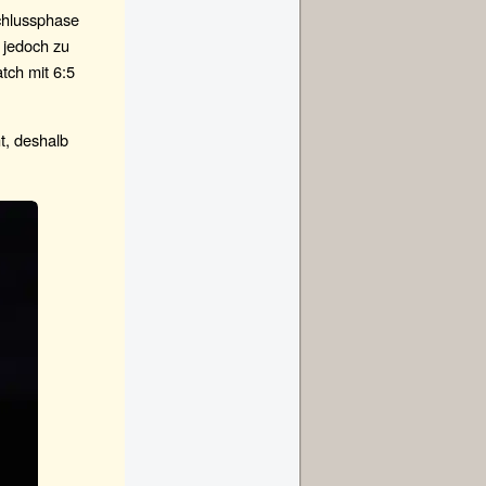
Schlussphase
b jedoch zu
tch mit 6:5
ht, deshalb