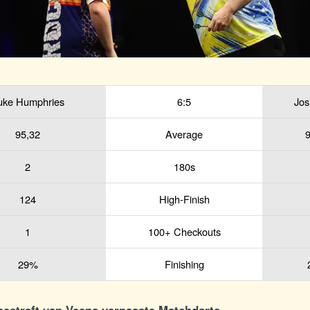
uke Humphries
6:5
Jos
95,32
Average
9
2
180s
124
High-Finish
1
100+ Checkouts
29%
Finishing
bestraft van Veens verpasste Matchdarts