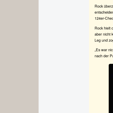
Rock überz
entscheiden
124er-Check
Rock hielt
aber nicht 
Leg und zog
„Es war ni
nach der Pa