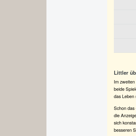
Littler 
Im zweiten 
beide Spie
das Leben 
Schon das e
die Anzeige
sich konst
besseren Sc