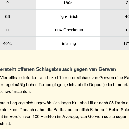
2
180s
3
68
High-Finish
4
0
100+ Checkouts
0
40%
Finishing
17
übersteht offenen Schlagabtausch gegen van Gerwen
Viertelfinale lieferten sich Luke Littler und Michael van Gerwen eine Par
ler regelmäßig hohes Tempo gingen, sich auf die Doppel jedoch mehrf
schwer machten.
rste Leg zog sich ungewöhnlich lange hin, ehe Littler nach 25 Darts e
tafel kam. Danach nahm die Partie aber deutlich Fahrt auf. Beide Spi
ant im Bereich von 100 Punkten im Average, van Gerwen setzte sogar 
hnitt.