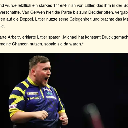
d wurde letztlich ein starkes 141er-Finish von Littler, das ihm in der 
 verschaffte. Van Gerwen hielt die Partie bis zum Decider offen, verga
en auf die Doppel. Littler nutzte seine Gelegenheit und brachte das Ma
ie.
rte Arbeit“, erklärte Littler später. „Michael hat konstant Druck gemac
 meine Chancen nutzen, sobald sie da waren.“