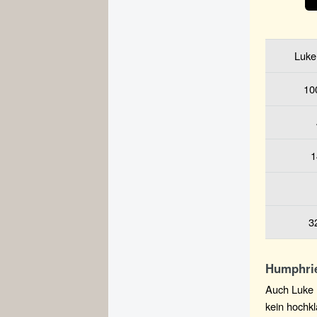
Luke 
10
1
3
Humphrie
Auch Luke 
kein hochk