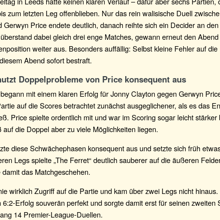
eltag in Leeds hatte keinen klaren Verlauf – dafür aber sechs Partien, d
s zum letzten Leg offenblieben. Nur das rein walisische Duell zwisch
 Gerwyn Price endete deutlich, danach reihte sich ein Decider an den
er überstand dabei gleich drei enge Matches, gewann erneut den Abend
enposition weiter aus. Besonders auffällig: Selbst kleine Fehler auf di
diesem Abend sofort bestraft.
nutzt Doppelprobleme von Price konsequent aus
begann mit einem klaren Erfolg für Jonny Clayton gegen Gerwyn Pric
 Partie auf die Scores betrachtet zunächst ausgeglichener, als es das 
eß. Price spielte ordentlich mit und war im Scoring sogar leicht stärker
ß auf die Doppel aber zu viele Möglichkeiten liegen.
tzte diese Schwächephasen konsequent aus und setzte sich früh etwas
leren Legs spielte „The Ferret“ deutlich sauberer auf die äußeren Felde
te damit das Matchgeschehen.
nie wirklich Zugriff auf die Partie und kam über zwei Legs nicht hinaus.
6:2-Erfolg souverän perfekt und sorgte damit erst für seinen zweiten
slang 14 Premier-League-Duellen.