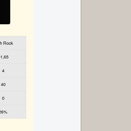
h Rock
1,65
4
40
0
26%