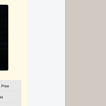
 Price
34