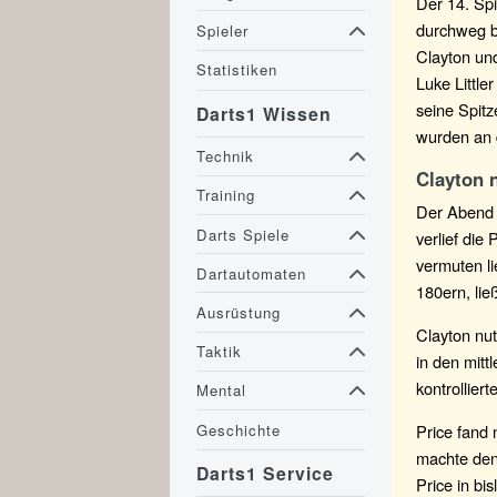
Der 14. Spi
durchweg bi
Spieler
Clayton und
Statistiken
Luke Littl
seine Spitz
Darts1 Wissen
wurden an 
Technik
Clayton 
Training
Der Abend 
Darts Spiele
verlief die
vermuten li
Dartautomaten
180ern, lie
Ausrüstung
Clayton nu
Taktik
in den mitt
kontrollier
Mental
Geschichte
Price fand 
machte den 
Darts1 Service
Price in bi