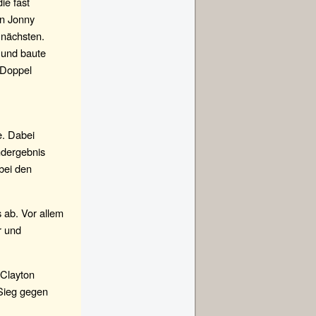
ie fast
en Jonny
 nächsten.
 und baute
e Doppel
e. Dabei
Endergebnis
 bei den
 ab. Vor allem
r und
 Clayton
 Sieg gegen