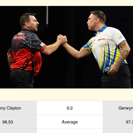
nny Clayton
6:2
Gerwyn
98,53
Average
97,