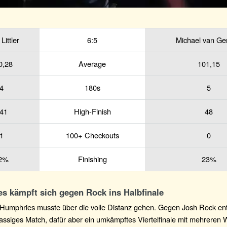
Littler
6:5
Michael van G
0,28
Average
101,15
4
180s
5
41
High-Finish
48
1
100+ Checkouts
0
2%
Finishing
23%
s kämpft sich gegen Rock ins Halbfinale
Humphries musste über die volle Distanz gehen. Gegen Josh Rock ent
lassiges Match, dafür aber ein umkämpftes Viertelfinale mit mehrere