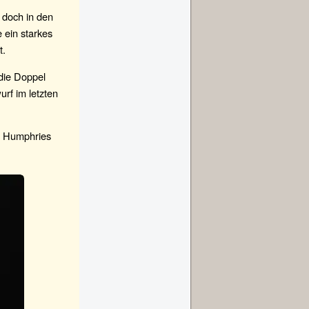
 doch in den
 ein starkes
t.
die Doppel
rf im letzten
te Humphries