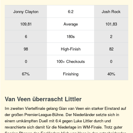
Jonny Clayton
6:2
Josh Rock
109,81
Average
101,83
6
180s
2
98
High-Finish
82
0
100+ Checkouts
0
67%
Finishing
40%
Van Veen überrascht Littler
Im zweiten Viertelfinale gelang Gian van Veen ein starker Einstand auf
der großen Premier-League-Bühne. Der Niederländer setzte sich in
einem umkämpften Duell mit 6:4 gegen Luke Littler durch und
revanchierte sich damit für die Niederlage im WM-Finale. Trotz guter