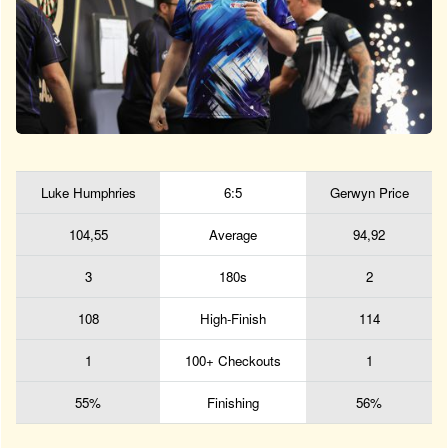
Luke Humphries
6:5
Gerwyn Price
104,55
Average
94,92
3
180s
2
108
High-Finish
114
1
100+ Checkouts
1
55%
Finishing
56%