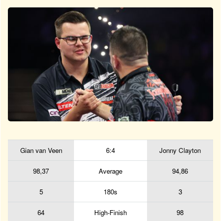
Gian van Veen
6:4
Jonny Clayton
98,37
Average
94,86
5
180s
3
64
High-Finish
98