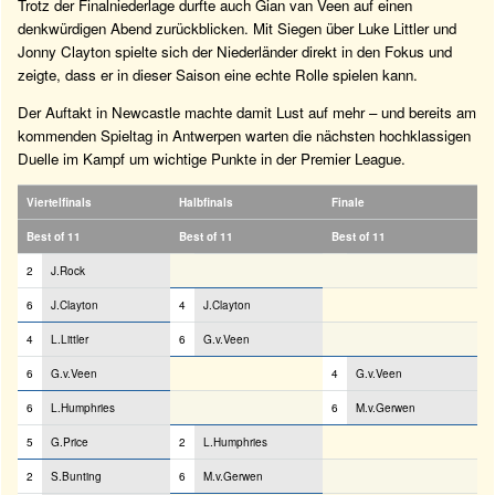
Trotz der Finalniederlage durfte auch Gian van Veen auf einen
denkwürdigen Abend zurückblicken. Mit Siegen über Luke Littler und
Jonny Clayton spielte sich der Niederländer direkt in den Fokus und
zeigte, dass er in dieser Saison eine echte Rolle spielen kann.
Der Auftakt in Newcastle machte damit Lust auf mehr – und bereits am
kommenden Spieltag in Antwerpen warten die nächsten hochklassigen
Duelle im Kampf um wichtige Punkte in der Premier League.
Viertelfinals
Halbfinals
Finale
Best of 11
Best of 11
Best of 11
2
J.Rock
6
J.Clayton
4
J.Clayton
4
L.Littler
6
G.v.Veen
6
G.v.Veen
4
G.v.Veen
6
L.Humphries
6
M.v.Gerwen
5
G.Price
2
L.Humphries
2
S.Bunting
6
M.v.Gerwen