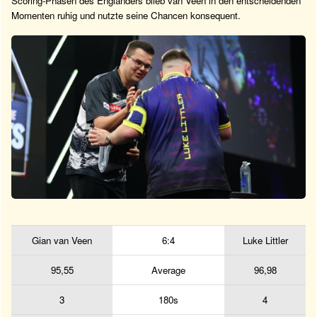
Scoring-Phasen des Engländers blieb van Veen in den entscheidenden
Momenten ruhig und nutzte seine Chancen konsequent.
Gian van Veen
6:4
Luke Littler
95,55
Average
96,98
3
180s
4