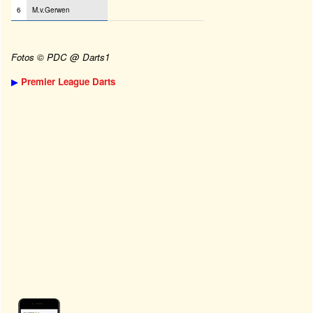
6
M.v.Gerwen
Fotos © PDC @ Darts1
▶
Premier League Darts