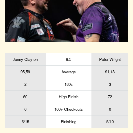
Jonny Clayton
6:5
Peter Wright
95,59
Average
91,13
2
180s
3
60
High Finish
72
0
100+ Checkouts
0
6/15
Finishing
5/10