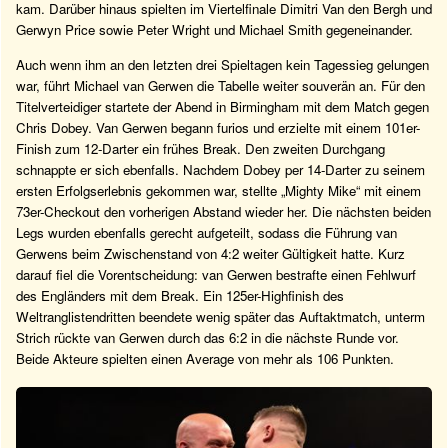
kam. Darüber hinaus spielten im Viertelfinale Dimitri Van den Bergh und
Gerwyn Price sowie Peter Wright und Michael Smith gegeneinander.
Auch wenn ihm an den letzten drei Spieltagen kein Tagessieg gelungen
war, führt Michael van Gerwen die Tabelle weiter souverän an. Für den
Titelverteidiger startete der Abend in Birmingham mit dem Match gegen
Chris Dobey. Van Gerwen begann furios und erzielte mit einem 101er-
Finish zum 12-Darter ein frühes Break. Den zweiten Durchgang
schnappte er sich ebenfalls. Nachdem Dobey per 14-Darter zu seinem
ersten Erfolgserlebnis gekommen war, stellte „Mighty Mike“ mit einem
73er-Checkout den vorherigen Abstand wieder her. Die nächsten beiden
Legs wurden ebenfalls gerecht aufgeteilt, sodass die Führung van
Gerwens beim Zwischenstand von 4:2 weiter Gültigkeit hatte. Kurz
darauf fiel die Vorentscheidung: van Gerwen bestrafte einen Fehlwurf
des Engländers mit dem Break. Ein 125er-Highfinish des
Weltranglistendritten beendete wenig später das Auftaktmatch, unterm
Strich rückte van Gerwen durch das 6:2 in die nächste Runde vor.
Beide Akteure spielten einen Average von mehr als 106 Punkten.