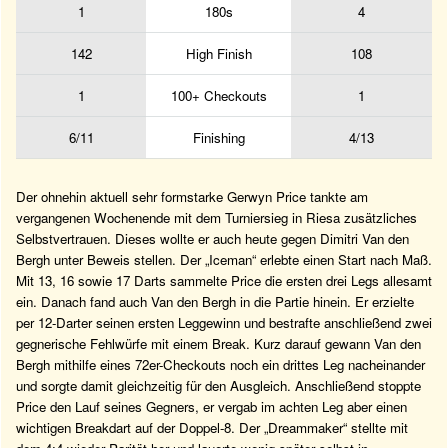
1
180s
4
142
High Finish
108
1
100+ Checkouts
1
6/11
Finishing
4/13
Der ohnehin aktuell sehr formstarke Gerwyn Price tankte am
vergangenen Wochenende mit dem Turniersieg in Riesa zusätzliches
Selbstvertrauen. Dieses wollte er auch heute gegen Dimitri Van den
Bergh unter Beweis stellen. Der „Iceman“ erlebte einen Start nach Maß.
Mit 13, 16 sowie 17 Darts sammelte Price die ersten drei Legs allesamt
ein. Danach fand auch Van den Bergh in die Partie hinein. Er erzielte
per 12-Darter seinen ersten Leggewinn und bestrafte anschließend zwei
gegnerische Fehlwürfe mit einem Break. Kurz darauf gewann Van den
Bergh mithilfe eines 72er-Checkouts noch ein drittes Leg nacheinander
und sorgte damit gleichzeitig für den Ausgleich. Anschließend stoppte
Price den Lauf seines Gegners, er vergab im achten Leg aber einen
wichtigen Breakdart auf der Doppel-8. Der „Dreammaker“ stellte mit