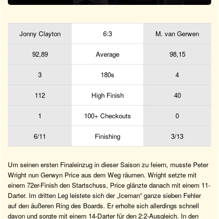
Jonny Clayton
6:3
M. van Gerwen
92,89
Average
98,15
3
180s
4
112
High Finish
40
1
100+ Checkouts
0
6/11
Finishing
3/13
Um seinen ersten Finaleinzug in dieser Saison zu feiern, musste Peter
Wright nun Gerwyn Price aus dem Weg räumen. Wright setzte mit
einem 72er-Finish den Startschuss, Price glänzte danach mit einem 11-
Darter. Im dritten Leg leistete sich der „Iceman“ ganze sieben Fehler
auf den äußeren Ring des Boards. Er erholte sich allerdings schnell
davon und sorgte mit einem 14-Darter für den 2:2-Ausgleich. In den