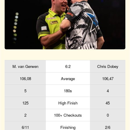
M. van Gerwen
6:2
Chris Dobey
106,08
Average
106,47
5
180s
4
125
High Finish
45
2
100+ Checkouts
0
6/11
Finishing
2/6