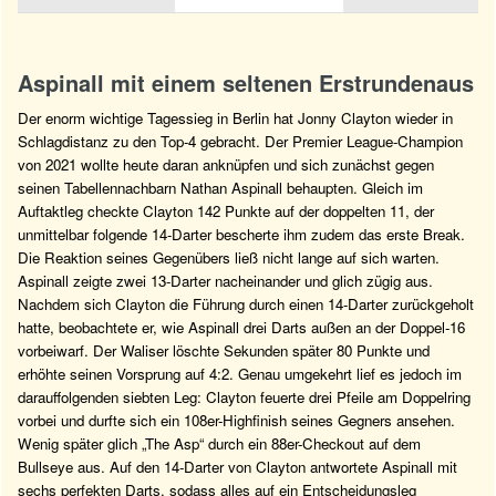
Aspinall mit einem seltenen Erstrundenaus
Der enorm wichtige Tagessieg in Berlin hat Jonny Clayton wieder in
Schlagdistanz zu den Top-4 gebracht. Der Premier League-Champion
von 2021 wollte heute daran anknüpfen und sich zunächst gegen
seinen Tabellennachbarn Nathan Aspinall behaupten. Gleich im
Auftaktleg checkte Clayton 142 Punkte auf der doppelten 11, der
unmittelbar folgende 14-Darter bescherte ihm zudem das erste Break.
Die Reaktion seines Gegenübers ließ nicht lange auf sich warten.
Aspinall zeigte zwei 13-Darter nacheinander und glich zügig aus.
Nachdem sich Clayton die Führung durch einen 14-Darter zurückgeholt
hatte, beobachtete er, wie Aspinall drei Darts außen an der Doppel-16
vorbeiwarf. Der Waliser löschte Sekunden später 80 Punkte und
erhöhte seinen Vorsprung auf 4:2. Genau umgekehrt lief es jedoch im
darauffolgenden siebten Leg: Clayton feuerte drei Pfeile am Doppelring
vorbei und durfte sich ein 108er-Highfinish seines Gegners ansehen.
Wenig später glich „The Asp“ durch ein 88er-Checkout auf dem
Bullseye aus. Auf den 14-Darter von Clayton antwortete Aspinall mit
sechs perfekten Darts, sodass alles auf ein Entscheidungsleg