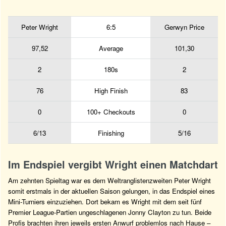
Peter Wright
6:5
Gerwyn Price
97,52
Average
101,30
2
180s
2
76
High Finish
83
0
100+ Checkouts
0
6/13
Finishing
5/16
Im Endspiel vergibt Wright einen Matchdart
Am zehnten Spieltag war es dem Weltranglistenzweiten Peter Wright
somit erstmals in der aktuellen Saison gelungen, in das Endspiel eines
Mini-Turniers einzuziehen. Dort bekam es Wright mit dem seit fünf
Premier League-Partien ungeschlagenen Jonny Clayton zu tun. Beide
Profis brachten ihren jeweils ersten Anwurf problemlos nach Hause –