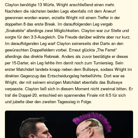
Clayton benötigte 13 Würfe, Wright anschließend einen mehr.
Nachdem die nächsten beiden Legs ebenfalls mit dem Anwurf
gewonnen worden waren, erzielte Wright mit einem Treffer in der
doppelten 8 das erste Break. Im darauffolgenden Leg vergab
„Snakebite“ allerdings zwei Möglichkeiten. Clayton war zur Stelle und
sorgte für den 3:3-Ausgleich. Die Freude darüber währte aber nur kurz.
Im darauffolgenden Leg warf Clayton seinerseits drei Darts an den
gewünschten Doppelfeldern vorbei. Erneut glückte „The Ferret“
allerdings das direkte Rebreak. Anders als zuvor bestätigte er dieses
per 15-Darter, ein Leg fehlte ihm damit noch zum Turniersieg. Sein
erster Matchdart landete knapp neben dem Bullseye, sodass Wright im
direkten Gegenzug das Entscheidungsleg herbeiführte. Dort war es
Wright, der mit seinem einzigen Matchdart ebenfalls das Bullseye
verpasste. Clayton ließ sich in diesem Moment nicht zweimal bitten. Er
traf die Doppel-20, entschied ein spannendes Finale mit 6:5 für sich
und jubelte über den zweiten Tagessieg in Folge.