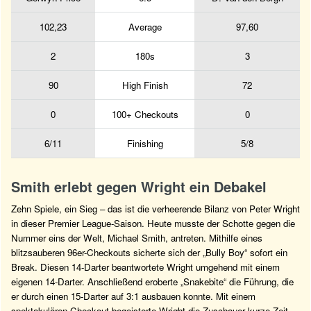
102,23
Average
97,60
2
180s
3
90
High Finish
72
0
100+ Checkouts
0
6/11
Finishing
5/8
Smith erlebt gegen Wright ein Debakel
Zehn Spiele, ein Sieg – das ist die verheerende Bilanz von Peter Wright
in dieser Premier League-Saison. Heute musste der Schotte gegen die
Nummer eins der Welt, Michael Smith, antreten. Mithilfe eines
blitzsauberen 96er-Checkouts sicherte sich der „Bully Boy“ sofort ein
Break. Diesen 14-Darter beantwortete Wright umgehend mit einem
eigenen 14-Darter. Anschließend eroberte „Snakebite“ die Führung, die
er durch einen 15-Darter auf 3:1 ausbauen konnte. Mit einem
spektakulären Checkout begeisterte Wright die Zuschauer kurze Zeit