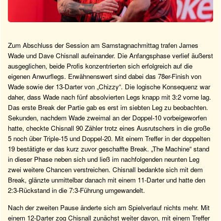
Zum Abschluss der Session am Samstagnachmittag trafen James
Wade und Dave Chisnall aufeinander. Die Anfangsphase verlief äußerst
ausgeglichen, beide Profis konzentrierten sich erfolgreich auf die
eigenen Anwurflegs. Erwähnenswert sind dabei das 78er-Finish von
Wade sowie der 13-Darter von „Chizzy“. Die logische Konsequenz war
daher, dass Wade nach fünf absolvierten Legs knapp mit 3:2 vorne lag.
Das erste Break der Partie gab es erst im siebten Leg zu beobachten.
Sekunden, nachdem Wade zweimal an der Doppel-10 vorbeigeworfen
hatte, checkte Chisnall 90 Zähler trotz eines Ausrutschers in die große
5 noch über Triple-15 und Doppel-20. Mit einem Treffer in der doppelten
19 bestätigte er das kurz zuvor geschaffte Break. „The Machine“ stand
in dieser Phase neben sich und ließ im nachfolgenden neunten Leg
zwei weitere Chancen verstreichen. Chisnall bedankte sich mit dem
Break, glänzte unmittelbar danach mit einem 11-Darter und hatte den
2:3-Rückstand in die 7:3-Führung umgewandelt.
Nach der zweiten Pause änderte sich am Spielverlauf nichts mehr. Mit
einem 12-Darter zog Chisnall zunächst weiter davon, mit einem Treffer