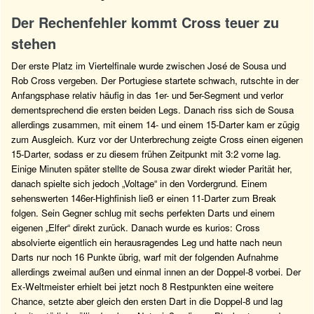
Der Rechenfehler kommt Cross teuer zu
stehen
Der erste Platz im Viertelfinale wurde zwischen José de Sousa und
Rob Cross vergeben. Der Portugiese startete schwach, rutschte in der
Anfangsphase relativ häufig in das 1er- und 5er-Segment und verlor
dementsprechend die ersten beiden Legs. Danach riss sich de Sousa
allerdings zusammen, mit einem 14- und einem 15-Darter kam er zügig
zum Ausgleich. Kurz vor der Unterbrechung zeigte Cross einen eigenen
15-Darter, sodass er zu diesem frühen Zeitpunkt mit 3:2 vorne lag.
Einige Minuten später stellte de Sousa zwar direkt wieder Parität her,
danach spielte sich jedoch „Voltage“ in den Vordergrund. Einem
sehenswerten 146er-Highfinish ließ er einen 11-Darter zum Break
folgen. Sein Gegner schlug mit sechs perfekten Darts und einem
eigenen „Elfer“ direkt zurück. Danach wurde es kurios: Cross
absolvierte eigentlich ein herausragendes Leg und hatte nach neun
Darts nur noch 16 Punkte übrig, warf mit der folgenden Aufnahme
allerdings zweimal außen und einmal innen an der Doppel-8 vorbei. Der
Ex-Weltmeister erhielt bei jetzt noch 8 Restpunkten eine weitere
Chance, setzte aber gleich den ersten Dart in die Doppel-8 und lag