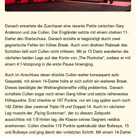
Danach erwartete die Zuschauer eine rasante Partie zwischen Gary
Anderson und Joe Cullen. Der Engländer setzte mit einem starken 11-
Darter den Startschuss. Danach erzielte er begünstigt durch zwei
gegnerische Fehler ein frühes Break. Auch vom direkten Rebreak des
Schotten ließ sich Cullen nicht irritieren. Mit je 13 Darts wanderten die
nächsten beiden Legs auf das Konto von „The Rockstar“, sodass er mit
einem 4:1-Vorsprung in die erste Pause hineinging.
Auch im Anschluss daran drückte Cullen weiter konsequent aufs
Gaspedal, mit einem 14-Darter holte er sich sofort ein weiteres Break.
Dieses bestätigte der Weltranglistenelfte völlig problemlos. Danach
schaltete Cullen sogar noch einen Gang höher und setzte reihenweise
Höhepunkte. Erst checkte er 167 Punkte, nur ein Leg später auch noch
142 Zähler über zweimal Triple-19 und Doppel-14. Auch im nächsten
Leg musste der „Flying Scotsman“, der zu diesem Zeitpunkt
aussichtlos mit 1:8 hinten lag, die Klasse seines Gegners neidlos
anerkennen. Cullen checkte 115 Punkte spektakulär über Bullseye, 15
und Bullseye und ging damit den vorletzten Schritt. Mit einem 14-Darter