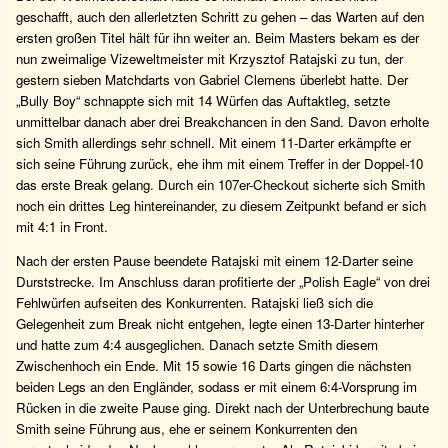
geschafft, auch den allerletzten Schritt zu gehen – das Warten auf den
ersten großen Titel hält für ihn weiter an. Beim Masters bekam es der
nun zweimalige Vizeweltmeister mit Krzysztof Ratajski zu tun, der
gestern sieben Matchdarts von Gabriel Clemens überlebt hatte. Der
„Bully Boy“ schnappte sich mit 14 Würfen das Auftaktleg, setzte
unmittelbar danach aber drei Breakchancen in den Sand. Davon erholte
sich Smith allerdings sehr schnell. Mit einem 11-Darter erkämpfte er
sich seine Führung zurück, ehe ihm mit einem Treffer in der Doppel-10
das erste Break gelang. Durch ein 107er-Checkout sicherte sich Smith
noch ein drittes Leg hintereinander, zu diesem Zeitpunkt befand er sich
mit 4:1 in Front.
Nach der ersten Pause beendete Ratajski mit einem 12-Darter seine
Durststrecke. Im Anschluss daran profitierte der „Polish Eagle“ von drei
Fehlwürfen aufseiten des Konkurrenten. Ratajski ließ sich die
Gelegenheit zum Break nicht entgehen, legte einen 13-Darter hinterher
und hatte zum 4:4 ausgeglichen. Danach setzte Smith diesem
Zwischenhoch ein Ende. Mit 15 sowie 16 Darts gingen die nächsten
beiden Legs an den Engländer, sodass er mit einem 6:4-Vorsprung im
Rücken in die zweite Pause ging. Direkt nach der Unterbrechung baute
Smith seine Führung aus, ehe er seinem Konkurrenten den