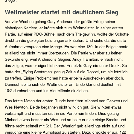
Sieger.
Weltmeister startet mit deutlichem Sieg
Vor vier Wochen gelang Gary Anderson der größte Erfolg seiner
bisherigen Karriere, er krönte sich zum Weltmeister. In seiner ersten
Partie, auf einer PDC-Bühne, nach dem Titelgewinn, wollte der Schotte
direkt an die gezeigten Leistungen anknüpfen. Und siehe da, die erste
Aufnahme versprach eine Menge. Es war eine 180. In der Folge konnte
er allerdings nicht immer überzeugen. Die Partie war aber zu keiner
Sekunde eng, weil Andersons Gegner, Andy Hamilton, einfach nicht
das zeigte, was er eigentlich kann. Er setzte Gary nie unter Druck. So
hatte der „Flying Scotsman“ genug Zeit auf die Doppel, um sie letztlich
zu treffen. Einige Problemchen hatte er beim Auschecken aber doch.
Dennoch sollte sich der Weltmeister am Ende klar und deutlich mit
10:2 durchsetzen und ins Viertelfinale einziehen.
Das letzte Match der ersten Runde bestritten Michael van Gerwen und
Wes Newton. Beide begannen nicht wirklich gut. Sie wirkten etwas
verkrampft und mussten erst in die Partie rein finden. Dies gelang
Michael etwas besser als Wes und so holte er sich einige Breaks und
führte recht schnell mit 6:1. Der „Warrior“ gab allerdings nicht auf und
versuchte eine kleine Aufholjagd zu starten. Dazu checkte er u.a. 122