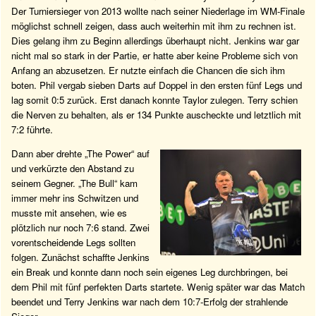
Der Turniersieger von 2013 wollte nach seiner Niederlage im WM-Finale
möglichst schnell zeigen, dass auch weiterhin mit ihm zu rechnen ist.
Dies gelang ihm zu Beginn allerdings überhaupt nicht. Jenkins war gar
nicht mal so stark in der Partie, er hatte aber keine Probleme sich von
Anfang an abzusetzen. Er nutzte einfach die Chancen die sich ihm
boten. Phil vergab sieben Darts auf Doppel in den ersten fünf Legs und
lag somit 0:5 zurück. Erst danach konnte Taylor zulegen. Terry schien
die Nerven zu behalten, als er 134 Punkte auscheckte und letztlich mit
7:2 führte.
Dann aber drehte „The Power“ auf
und verkürzte den Abstand zu
seinem Gegner. „The Bull“ kam
immer mehr ins Schwitzen und
musste mit ansehen, wie es
plötzlich nur noch 7:6 stand. Zwei
vorentscheidende Legs sollten
folgen. Zunächst schaffte Jenkins
ein Break und konnte dann noch sein eigenes Leg durchbringen, bei
dem Phil mit fünf perfekten Darts startete. Wenig später war das Match
beendet und Terry Jenkins war nach dem 10:7-Erfolg der strahlende