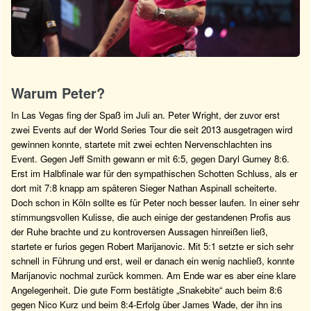
Warum Peter?
In Las Vegas fing der Spaß im Juli an. Peter Wright, der zuvor erst
zwei Events auf der World Series Tour die seit 2013 ausgetragen wird
gewinnen konnte, startete mit zwei echten Nervenschlachten ins
Event. Gegen Jeff Smith gewann er mit 6:5, gegen Daryl Gurney 8:6.
Erst im Halbfinale war für den sympathischen Schotten Schluss, als er
dort mit 7:8 knapp am späteren Sieger Nathan Aspinall scheiterte.
Doch schon in Köln sollte es für Peter noch besser laufen. In einer sehr
stimmungsvollen Kulisse, die auch einige der gestandenen Profis aus
der Ruhe brachte und zu kontroversen Aussagen hinreißen ließ,
startete er furios gegen Robert Marijanovic. Mit 5:1 setzte er sich sehr
schnell in Führung und erst, weil er danach ein wenig nachließ, konnte
Marijanovic nochmal zurück kommen. Am Ende war es aber eine klare
Angelegenheit. Die gute Form bestätigte „Snakebite“ auch beim 8:6
gegen Nico Kurz und beim 8:4-Erfolg über James Wade, der ihn ins