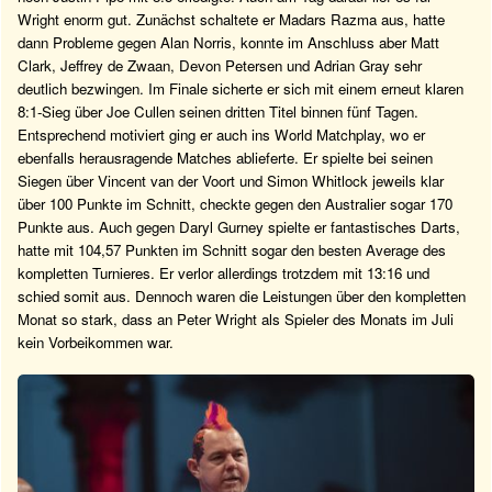
Wright enorm gut. Zunächst schaltete er Madars Razma aus, hatte
dann Probleme gegen Alan Norris, konnte im Anschluss aber Matt
Clark, Jeffrey de Zwaan, Devon Petersen und Adrian Gray sehr
deutlich bezwingen. Im Finale sicherte er sich mit einem erneut klaren
8:1-Sieg über Joe Cullen seinen dritten Titel binnen fünf Tagen.
Entsprechend motiviert ging er auch ins World Matchplay, wo er
ebenfalls herausragende Matches ablieferte. Er spielte bei seinen
Siegen über Vincent van der Voort und Simon Whitlock jeweils klar
über 100 Punkte im Schnitt, checkte gegen den Australier sogar 170
Punkte aus. Auch gegen Daryl Gurney spielte er fantastisches Darts,
hatte mit 104,57 Punkten im Schnitt sogar den besten Average des
kompletten Turnieres. Er verlor allerdings trotzdem mit 13:16 und
schied somit aus. Dennoch waren die Leistungen über den kompletten
Monat so stark, dass an Peter Wright als Spieler des Monats im Juli
kein Vorbeikommen war.