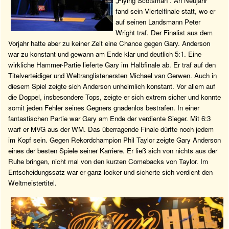
„Flying Scotsman“. An Neujahr
fand sein Viertelfinale statt, wo er
auf seinen Landsmann Peter
Wright traf. Der Finalist aus dem
Vorjahr hatte aber zu keiner Zeit eine Chance gegen Gary. Anderson
war zu konstant und gewann am Ende klar und deutlich 5:1. Eine
wirkliche Hammer-Partie lieferte Gary im Halbfinale ab. Er traf auf den
Titelverteidiger und Weltranglistenersten Michael van Gerwen. Auch in
diesem Spiel zeigte sich Anderson unheimlich konstant. Vor allem auf
die Doppel, insbesondere Tops, zeigte er sich extrem sicher und konnte
somit jeden Fehler seines Gegners gnadenlos bestrafen. In einer
fantastischen Partie war Gary am Ende der verdiente Sieger. Mit 6:3
warf er MVG aus der WM. Das überragende Finale dürfte noch jedem
im Kopf sein. Gegen Rekordchampion Phil Taylor zeigte Gary Anderson
eines der besten Spiele seiner Karriere. Er ließ sich von nichts aus der
Ruhe bringen, nicht mal von den kurzen Comebacks von Taylor. Im
Entscheidungssatz war er ganz locker und sicherte sich verdient den
Weltmeistertitel.