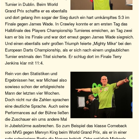
Turnier in Dublin. Beim World
Grand Prix schaffte er es ebenfalls
und dort gelang ihm sogar der Sieg durch ein hart umkämpftes 5:3 im
Finale gegen James Wade. In Crawley konnte er am ersten Tag das
Halbfinale des Players Championship Turnieres erreichen, an Tag zwei
kam er bis ins Finale und war dort erneut gegen James Wade siegreich.
Und einen ebenfalls sehr großen Triumph feierte „Mighty Mike“ bei den
European Darts Championship, als er sich nach einem unglaublichen
Turnier erstmals den Titel sicherte. Er schlug dort im Finale Terry
Jenkins klar mit 11:4.
Rein von den Statistiken und
Ergebnissen her, war Michael also
sowieso schon der erfolgreichste
Mann der letzten vier Wochen.
Doch nicht nur die Zahlen sprachen
eine deutliche Sprache. Auch seine
Performances auf der Bühne ließen
die Zuschauer ein ums andere Mal
in Jubelstürme ausbrechen. So zum Beispiel das klasse Comeback
von MVG gegen Mervyn King beim World Grand Prix, als er in einer
sehr schwierigen Partie die Nerven behielt. Oder natürlich Michaels