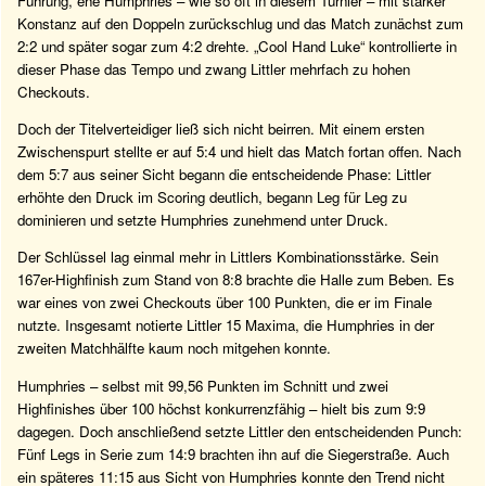
Führung, ehe Humphries – wie so oft in diesem Turnier – mit starker
Konstanz auf den Doppeln zurückschlug und das Match zunächst zum
2:2 und später sogar zum 4:2 drehte. „Cool Hand Luke“ kontrollierte in
dieser Phase das Tempo und zwang Littler mehrfach zu hohen
Checkouts.
Doch der Titelverteidiger ließ sich nicht beirren. Mit einem ersten
Zwischenspurt stellte er auf 5:4 und hielt das Match fortan offen. Nach
dem 5:7 aus seiner Sicht begann die entscheidende Phase: Littler
erhöhte den Druck im Scoring deutlich, begann Leg für Leg zu
dominieren und setzte Humphries zunehmend unter Druck.
Der Schlüssel lag einmal mehr in Littlers Kombinationsstärke. Sein
167er-Highfinish zum Stand von 8:8 brachte die Halle zum Beben. Es
war eines von zwei Checkouts über 100 Punkten, die er im Finale
nutzte. Insgesamt notierte Littler 15 Maxima, die Humphries in der
zweiten Matchhälfte kaum noch mitgehen konnte.
Humphries – selbst mit 99,56 Punkten im Schnitt und zwei
Highfinishes über 100 höchst konkurrenzfähig – hielt bis zum 9:9
dagegen. Doch anschließend setzte Littler den entscheidenden Punch:
Fünf Legs in Serie zum 14:9 brachten ihn auf die Siegerstraße. Auch
ein späteres 11:15 aus Sicht von Humphries konnte den Trend nicht