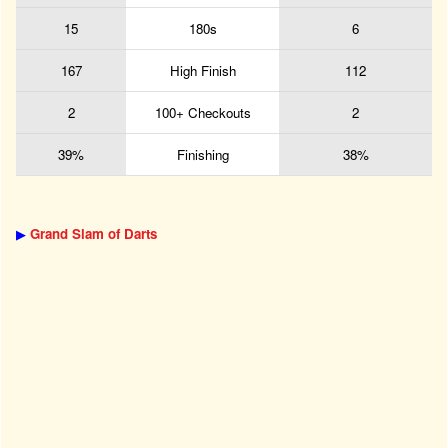
15
180s
6
167
High Finish
112
2
100+ Checkouts
2
39%
Finishing
38%
▶
Grand Slam of Darts