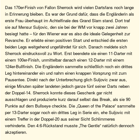
Das 170er-Finish von Fallon Sherrock wird vielen Dartsfans noch lange
in Erinnerung bleiben. Es war der Grund dafür, dass die Engländerin als
erste Frau überhaupt im Achtelfinale des Grand Slam stand. Dort traf
sie auf Mensur Suljovic, den sie bei der WM vor knapp zwei Jahren
besiegt hatte – für den Wiener war es also die ideale Gelegenheit zur
Revanche. Er erlebte einen positiven Start und entschied die ersten
beiden Legs weitgehend ungefährdet für sich. Danach meldete sich
Sherrock eindrucksvoll zu Wort. Erst beendete sie einen 11-Darter mit
einem 100er-Finish, unmittelbar danach einen 12-Darter mit einem
124er-Bullfinish. Die Engländerin sammelte schließlich noch ein drittes
Leg hintereinander ein und nahm einen knappen Vorsprung mit zum
Pausentee. Direkt nach der Unterbrechung glich Suljovic zwar aus,
einige Minuten später landeten jedoch ganze fünf seiner Darts neben
der Doppel-14. Sherrock konnte dieses Geschenk gar nicht
ausschlagen und produzierte kurz darauf selbst das Break, als sie 90
Punkte auf dem Bullseye checkte. Die „Queen of the Palace“ sammelte
per 13-Darter sogar noch ein drittes Leg in Serie ein, ehe Suljovic mit
einem Treffer in der Doppel-20 aus seiner Sicht Schlimmeres
verhinderte. Den 4:6-Rückstand musste „The Gentle“ natürlich dennoch
akzeptieren.