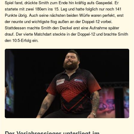
Spiel fand, drückte Smith zum Ende hin kräftig aufs Gaspedal. Er
startete mit zwei 180ern ins 15. Leg und hatte folglich nur noch 141
Punkte übrig. Auch seine nächsten beiden Würfe waren perfekt, erst
der neunte und wichtigste flog außen an der Doppel-12 vorbei.
Stattdessen machte Smith den Deckel erst eine Aufnahme später
drauf. Der vierte Matchdart steckte in der Doppel-12 und brachte Smith
den 10:5-Erfolg ein.
Der Vorjahressieger unterliegt im