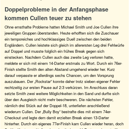
Doppelprobleme in der Anfangsphase
kommen Cullen teuer zu stehen
Ohne ernsthafte Probleme hatten Michael Smith und Joe Cullen ihre
jeweiligen Gruppen überstanden. Heute erhofften sich die Zuschauer
ein temporeiches und hochklassiges Duell zwischen den beiden
Engländern. Cullen leistete sich gleich im allerersten Leg drei Fehlwürfe
auf Doppel und musste folglich ein frühes Break gegen sich
einstecken. Nachdem Cullen auch das zweite Leg verloren hatte,
meldete er sich mit einem 14-Darter erstmals zu Wort. Durch ein 76er-
Finish stellte Smith den alten Abstand umgehend wieder her. Kurz
darauf verpasste er allerdings sechs Chancen, um den Vorsprung
auszubauen. Der „Rockstar“ konnte daher trotz sieben eigener Fehler
rechtzeitig zur ersten Pause auf 2:3 verkürzen. Im Anschluss daran
setzte Smith zwei weitere Möglichkeiten in den Sand und durfte sich
über den Ausgleich nicht mehr beschweren. Die nächsten Fehler,
nämlich drei Stück auf der Doppel-18, unterliefen anschließend
wiederum Cullen. Der „Bully Boy“ bestrafte dies mit einem 74er-
Checkout und legte dem damit erzielten Break einen 13-Darter
hinterher. Durch ein eigenes 77er-Finish kam Cullen wieder heran, doch