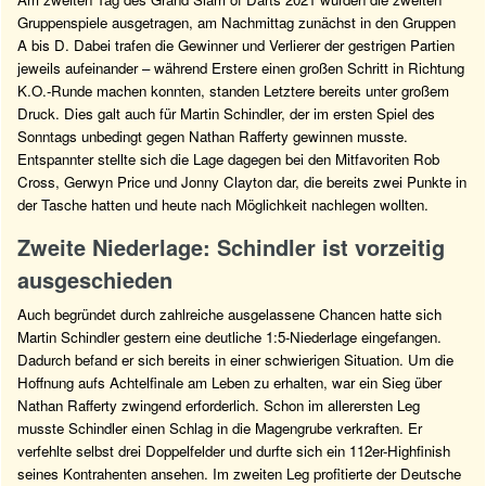
Gruppenspiele ausgetragen, am Nachmittag zunächst in den Gruppen
A bis D. Dabei trafen die Gewinner und Verlierer der gestrigen Partien
jeweils aufeinander – während Erstere einen großen Schritt in Richtung
K.O.-Runde machen konnten, standen Letztere bereits unter großem
Druck. Dies galt auch für Martin Schindler, der im ersten Spiel des
Sonntags unbedingt gegen Nathan Rafferty gewinnen musste.
Entspannter stellte sich die Lage dagegen bei den Mitfavoriten Rob
Cross, Gerwyn Price und Jonny Clayton dar, die bereits zwei Punkte in
der Tasche hatten und heute nach Möglichkeit nachlegen wollten.
Zweite Niederlage: Schindler ist vorzeitig
ausgeschieden
Auch begründet durch zahlreiche ausgelassene Chancen hatte sich
Martin Schindler gestern eine deutliche 1:5-Niederlage eingefangen.
Dadurch befand er sich bereits in einer schwierigen Situation. Um die
Hoffnung aufs Achtelfinale am Leben zu erhalten, war ein Sieg über
Nathan Rafferty zwingend erforderlich. Schon im allerersten Leg
musste Schindler einen Schlag in die Magengrube verkraften. Er
verfehlte selbst drei Doppelfelder und durfte sich ein 112er-Highfinish
seines Kontrahenten ansehen. Im zweiten Leg profitierte der Deutsche