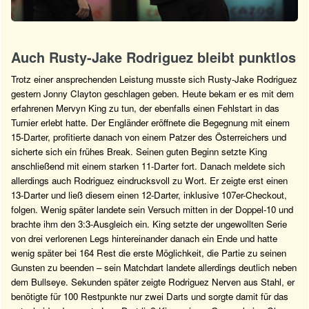
Auch Rusty-Jake Rodriguez bleibt punktlos
Trotz einer ansprechenden Leistung musste sich Rusty-Jake Rodriguez
gestern Jonny Clayton geschlagen geben. Heute bekam er es mit dem
erfahrenen Mervyn King zu tun, der ebenfalls einen Fehlstart in das
Turnier erlebt hatte. Der Engländer eröffnete die Begegnung mit einem
15-Darter, profitierte danach von einem Patzer des Österreichers und
sicherte sich ein frühes Break. Seinen guten Beginn setzte King
anschließend mit einem starken 11-Darter fort. Danach meldete sich
allerdings auch Rodriguez eindrucksvoll zu Wort. Er zeigte erst einen
13-Darter und ließ diesem einen 12-Darter, inklusive 107er-Checkout,
folgen. Wenig später landete sein Versuch mitten in der Doppel-10 und
brachte ihm den 3:3-Ausgleich ein. King setzte der ungewollten Serie
von drei verlorenen Legs hintereinander danach ein Ende und hatte
wenig später bei 164 Rest die erste Möglichkeit, die Partie zu seinen
Gunsten zu beenden – sein Matchdart landete allerdings deutlich neben
dem Bullseye. Sekunden später zeigte Rodriguez Nerven aus Stahl, er
benötigte für 100 Restpunkte nur zwei Darts und sorgte damit für das