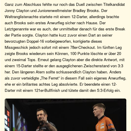
Ganz zum Abschluss fehlte nur noch das Duell zwischen Titelkandidat
Jonny Clayton und Juniorenweltmeister Bradley Brooks. Der
Weltranglistenachte startete mit einem 12-Darter, allerdings brachte
auch Brooks sein erstes Anwurfleg sicher nach Hause. Der
Letztgenannte war es auch, der unmittelbar danach für das erste Break
der Partie sorgte. Clayton hatte kurz zuvor einen Dart an seiner
bevorzugten Doppel-16 vorbeigeworfen, korrigierte dieses
Missgeschick jedoch sofort mit einem 78er-Checkout. Im fünften Leg
zeigte Brooks wiederum sein Können, 100 Punkte löschte er über 20
und zweimal Tops. Erneut gelang Clayton aber die direkte Antwort, mit
einem 15-Darter stellte er den ausgeglichenen Zwischenstand von 3:3
her. Den längeren Atem sollte schlussendlich Clayton haben. Anders
als zuvor verteidigte „The Ferret“ in diesem Fall sein eigenes Anwurfleg,
ehe er ein brillantes achtes Leg absolvierte. Er beendete einen 12-
Darter mit einem 121er-Bullfinish und tütete damit den 5:3-Erfolg ein.