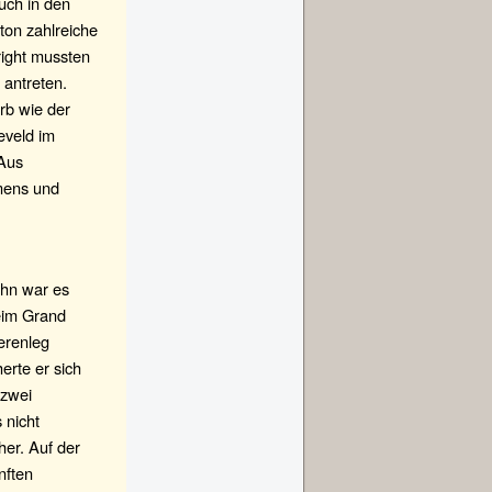
uch in den
on zahlreiche
right mussten
 antreten.
rb wie der
eveld im
 Aus
emens und
ihn war es
beim Grand
erenleg
erte er sich
 zwei
 nicht
her. Auf der
nften