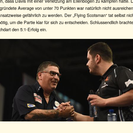
ich, dass Davis mit einer Verletzung am Ellenbogen zu kämpfen hatte. 
gründete Average von unter 70 Punkten war natürlich nicht ausreiche
satzweise gefährlich zu werden. Der „Flying Scotsman“ tat selbst nic
ötig, um die Partie klar für sich zu entscheiden. Schlussendlich bracht
hdart den 5:1-Erfolg ein.