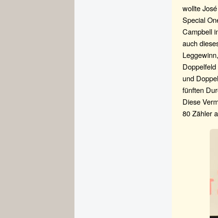
wollte Jos
Special One
Campbell i
auch dieses
Leggewinn, 
Doppelfeld
und Doppel
fünften Dur
Diese Verm
80 Zähler 