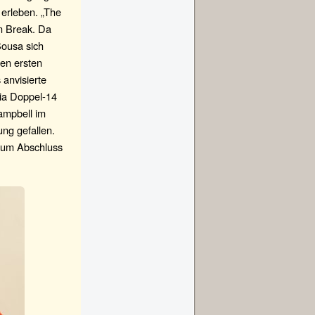
 erleben. „The
um Break. Da
Sousa sich
nen ersten
 anvisierte
ia Doppel-14
ampbell im
ung gefallen.
zum Abschluss