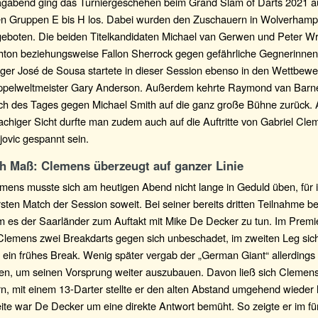
abend ging das Turniergeschehen beim Grand Slam of Darts 2021 a
en Gruppen E bis H los. Dabei wurden den Zuschauern in Wolverhampt
 geboten. Die beiden Titelkandidaten Michael van Gerwen und Peter W
shton beziehungsweise Fallon Sherrock gegen gefährliche Gegnerinnen
diger José de Sousa startete in dieser Session ebenso in den Wettbewe
ppelweltmeister Gary Anderson. Außerdem kehrte Raymond van Barn
tch des Tages gegen Michael Smith auf die ganz große Bühne zurück.
chiger Sicht durfte man zudem auch auf die Auftritte von Gabriel Cl
ovic gespannt sein.
ch Maß: Clemens überzeugt auf ganzer Linie
mens musste sich am heutigen Abend nicht lange in Geduld üben, für 
sten Match der Session soweit. Bei seiner bereits dritten Teilnahme 
 es der Saarländer zum Auftakt mit Mike De Decker zu tun. Im Premi
Clemens zwei Breakdarts gegen sich unbeschadet, im zweiten Leg sich
 ein frühes Break. Wenig später vergab der „German Giant“ allerdings
ten, um seinen Vorsprung weiter auszubauen. Davon ließ sich Clemens
n, mit einem 13-Darter stellte er den alten Abstand umgehend wieder 
ite war De Decker um eine direkte Antwort bemüht. So zeigte er im fü