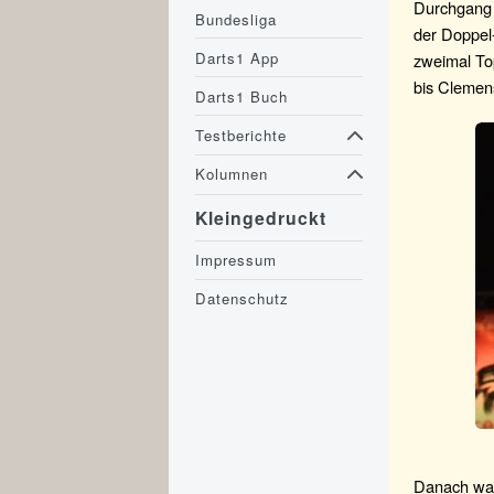
Durchgang z
Bundesliga
der Doppel
Darts1 App
zweimal Top
bis Clemens
Darts1 Buch
Testberichte
Kolumnen
Kleingedruckt
Impressum
Datenschutz
Danach war 