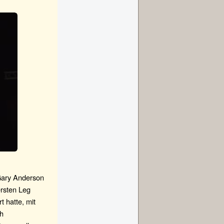
 Gary Anderson
ersten Leg
t hatte, mit
ch