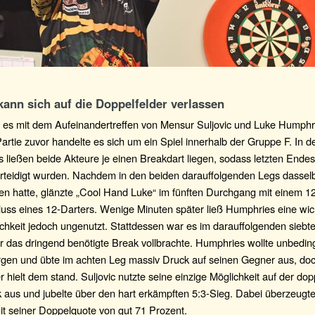
kann sich auf die Doppelfelder verlassen
g es mit dem Aufeinandertreffen von Mensur Suljovic und Luke Humph
Partie zuvor handelte es sich um ein Spiel innerhalb der Gruppe F. In d
 ließen beide Akteure je einen Breakdart liegen, sodass letzten Endes
rteidigt wurden. Nachdem in den beiden darauffolgenden Legs dassel
en hatte, glänzte „Cool Hand Luke“ im fünften Durchgang mit einem 12
uss eines 12-Darters. Wenige Minuten später ließ Humphries eine wic
chkeit jedoch ungenutzt. Stattdessen war es im darauffolgenden siebt
er das dringend benötigte Break vollbrachte. Humphries wollte unbeding
rgen und übte im achten Leg massiv Druck auf seinen Gegner aus, do
r hielt dem stand. Suljovic nutzte seine einzige Möglichkeit auf der do
 aus und jubelte über den hart erkämpften 5:3-Sieg. Dabei überzeugte
it seiner Doppelquote von gut 71 Prozent.