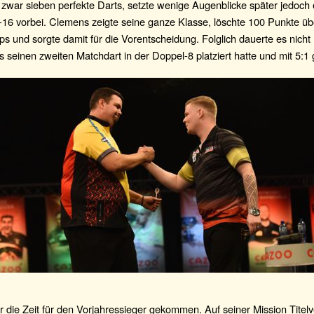
war sieben perfekte Darts, setzte wenige Augenblicke später jedoch e
-16 vorbei. Clemens zeigte seine ganze Klasse, löschte 100 Punkte üb
s und sorgte damit für die Vorentscheidung. Folglich dauerte es nicht
 seinen zweiten Matchdart in der Doppel-8 platziert hatte und mit 5:1
die Zeit für den Vorjahressieger gekommen. Auf seiner Mission Titelv