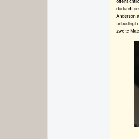
offensichtl
dadurch be
Anderson an
unbedingt n
zweite Matc