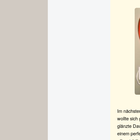
Im nächsten
wollte sic
glänzte Dav
einem perf