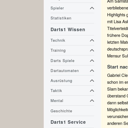
Am Samstag
verblieben
Spieler
Highlights
Statistiken
mit Lisa A
Titelvertei
Darts1 Wissen
frühere Do
Technik
letzten Ma
deutschspra
Training
Mensur Sulj
Darts Spiele
Start na
Dartautomaten
Gabriel Cle
Ausrüstung
schon im er
Slam bekam
Taktik
überstand 
Mental
dann selbst
Möglichkei
Geschichte
verunsicher
Darts1 Service
anderen Se