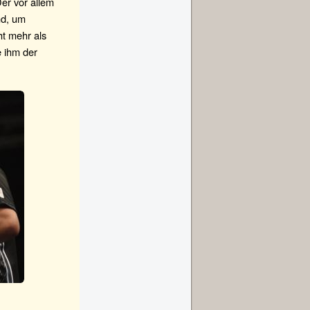
Der vor allem
nd, um
ht mehr als
e ihm der