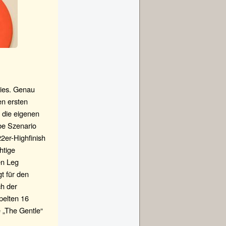
ries. Genau
en ersten
 die eigenen
be Szenario
2er-Highfinish
htige
en Leg
t für den
ch der
ppelten 16
 „The Gentle“