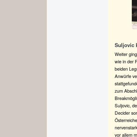
Suljovic 
Weiter gin
wie in der 
beiden Legs
Anwürfe ve
stattgefund
zum Abschl
Breakmögli
Suljovic, d
Decider so
Österreiche
nervenstark
vor allem m