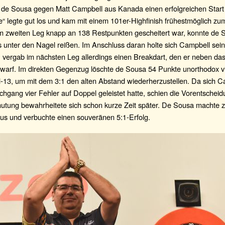
é de Sousa gegen Matt Campbell aus Kanada einen erfolgreichen Start
“ legte gut los und kam mit einem 101er-Highfinish frühestmöglich z
m zweiten Leg knapp an 138 Restpunkten gescheitert war, konnte de 
 unter den Nagel reißen. Im Anschluss daran holte sich Campbell sei
vergab im nächsten Leg allerdings einen Breakdart, den er neben das
 warf. Im direkten Gegenzug löschte de Sousa 54 Punkte unorthodox v
-13, um mit dem 3:1 den alten Abstand wiederherzustellen. Da sich C
chgang vier Fehler auf Doppel geleistet hatte, schien die Vorentscheid
utung bewahrheitete sich schon kurze Zeit später. De Sousa machte 
aus und verbuchte einen souveränen 5:1-Erfolg.