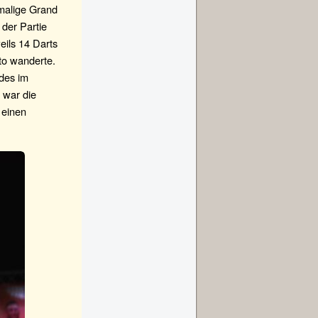
imalige Grand
der Partie
eils 14 Darts
nto wanderte.
ndes im
 war die
 einen